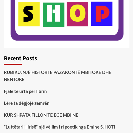
Recent Posts
RUBIKU, NJË HISTORI E PAZAKONTË MBITOKE DHE
NËNTOKE
Fjalë të urta për librin
Lëre ta dëgjojë zemrën
KUR SHPATA FILLON TË ECË MBI NE
”Luftëtari i lirisë” një vëllim i ri poetik nga Emine S. HOTI