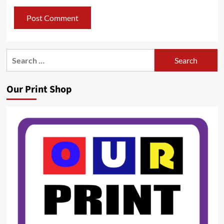
Search
for:
Our Print Shop