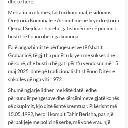
dhe të tjerë.
Me kalimin e kohës, faktori komunal, e sidomos
Drejtoria Komunale e Arsimit me në krye drejtorin
Qemajl Sejdija, shprehu gatishmërinë që punimi i
bustit të financohej nga komuna.
Falë angazhimit të përfaqësuesve të fshatit
Grabanicë, të gjitha punët u kryen me sukses dhe
në kohë, dhe busti u bë gati për t’u vendosur më 15
maj 2025, datë që tradicionalisht shënon Ditën e
shkollës që nga viti 1972.
Shumë ngjarje lidhen me këtë datë; edhe
përkundër pengesave dhe kërcënimeve gjatë kohës
së okupimit, kjo ditë është kremtuar. Pikërisht më
15.05.1992, heroi i kombit Tahir Berisha, pas një
përballjeje me policinë serbe, më vonë vrau një