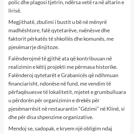
polic dhe plagosi tjetrin, ndërsa vetë ra në altarin e
lirisë.
Megjithatë, zbulimi i bustit u bë në mënyrë
madhështore, falë qytetarëve, nxënësve dhe
faktorit përkatës të shkollës dhe komunës, me
pjesëmarrje dinjitoze.
Falënderojmë të gjithë ata që kontribuuan në
realizimin e këtij projekti me përmasa historike.
Falënderoj qytetarët e Grabanicës që ndihmuan
financiarisht, ndonëse në fund, me vendim të
përfaqësuesve të lokalitetit, mjetet e grumbulluara
u përdorën për organizimin e drekës për
pjesëmarrësit në restaurantin “Gëzimi” në Klinë, si
dhe për disa shpenzime organizative.
Mendoj se, sadopak, e kryem një obligim ndaj