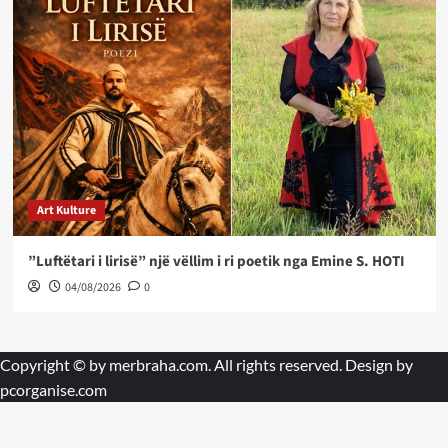
Art Kulture
”Luftëtari i lirisë” një vëllim i ri poetik nga Emine S. HOTI
04/08/2026
0
Copyright © by
merbraha.com
. All rights reserved. Design by
pcorganise.com