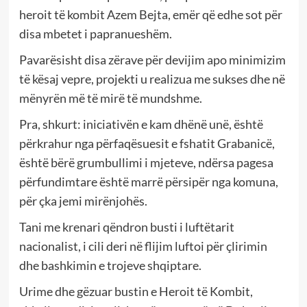
heroit të kombit Azem Bejta, emër që edhe sot për
disa mbetet i papranueshëm.
Pavarësisht disa zërave për devijim apo minimizim
të kësaj vepre, projekti u realizua me sukses dhe në
mënyrën më të mirë të mundshme.
Pra, shkurt: iniciativën e kam dhënë unë, është
përkrahur nga përfaqësuesit e fshatit Grabanicë,
është bërë grumbullimi i mjeteve, ndërsa pagesa
përfundimtare është marrë përsipër nga komuna,
për çka jemi mirënjohës.
Tani me krenari qëndron busti i luftëtarit
nacionalist, i cili deri në flijim luftoi për çlirimin
dhe bashkimin e trojeve shqiptare.
Urime dhe gëzuar bustin e Heroit të Kombit,