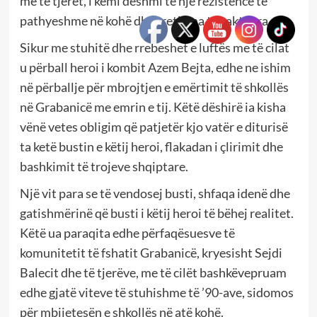
me të tjerët, i kemi dëshmi të një rezistence të
pathyeshme në kohë dhe rrethana të caktuara.
Sikur me stuhitë dhe rrebeshet e luftës me të cilat
u përball heroi i kombit Azem Bejta, edhe ne ishim
në përballje për mbrojtjen e emërtimit të shkollës
në Grabanicë me emrin e tij. Këtë dëshirë ia kisha
vënë vetes obligim që patjetër kjo vatër e diturisë
ta ketë bustin e këtij heroi, flakadan i çlirimit dhe
bashkimit të trojeve shqiptare.
Një vit para se të vendosej busti, shfaqa idenë dhe
gatishmërinë që busti i këtij heroi të bëhej realitet.
Këtë ua paraqita edhe përfaqësuesve të
komunitetit të fshatit Grabanicë, kryesisht Sejdi
Balecit dhe të tjerëve, me të cilët bashkëvepruam
edhe gjatë viteve të stuhishme të ’90-ave, sidomos
për mbijetesën e shkollës në atë kohë.