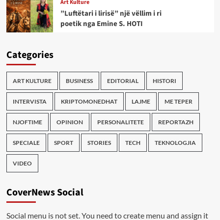
Art Kulture
”Luftëtari i lirisë” një vëllim i ri
poetik nga Emine S. HOTI
Categories
ART KULTURE
BUSINESS
EDITORIAL
HISTORI
INTERVISTA
KRIPTOMONEDHAT
LAJME
ME TEPER
NJOFTIME
OPINION
PERSONALITETE
REPORTAZH
SPECIALE
SPORT
STORIES
TECH
TEKNOLOGJIA
VIDEO
CoverNews Social
Social menu is not set. You need to create menu and assign it