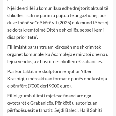
Një ide e tillë iu komunikua edhe drejtorit aktual të
shkollës, i cili në parim u pajtua të angazhohej, por
duke thënë se “në këtë vit (2025) nuk mund të besoj
se do ta kremtojmë Ditën e shkollës, sepse i kemi
disa prioritete”.
Fillimisht parashtruam kërkesën me shkrim tek
organet komunale, ku Asambleja e miratoi dhe na u
lejua vendosja e bustit në shkollën e Grabanicës.
Pas kontaktit me skulptorin e njohur Ylber
Krasniqi, u përcaktuan format e punës dhe kostoja
e përafërt (7000 deri 9000 euro).
Filloi grumbullimi i mjeteve financiare nga
qytetarët e Grabanicës. Për këtë u autorizuan
përfaqësuesit e fshatit: Sejdi Baleci, Halil Sahiti