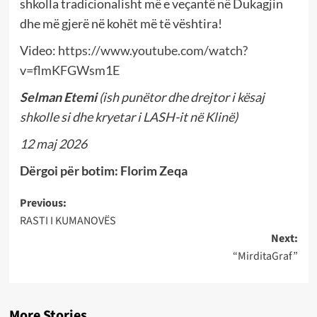
shkolla tradicionalisht më e veçantë në Dukagjin
dhe më gjerë në kohët më të vështira!
Video:
https://www.youtube.com/watch?
v=flmKFGWsm1E
Selman Etemi
(ish punëtor dhe drejtor i kësaj
shkolle si dhe kryetar i LASH-it në Klinë)
12 maj 2026
Dërgoi për botim: Florim Zeqa
Post
Previous:
RASTI I KUMANOVËS
navigation
Next:
“MirditaGraf”
More Stories