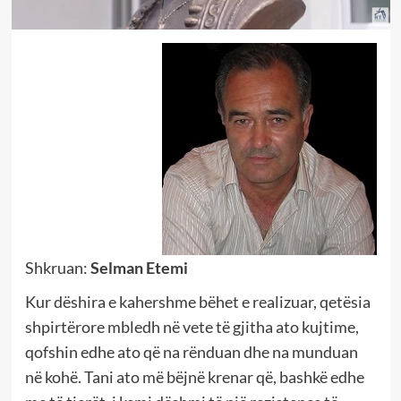
Shkruan:
Selman Etemi
Kur dëshira e kahershme bëhet e realizuar, qetësia
shpirtërore mbledh në vete të gjitha ato kujtime,
qofshin edhe ato që na rënduan dhe na munduan
në kohë. Tani ato më bëjnë krenar që, bashkë edhe