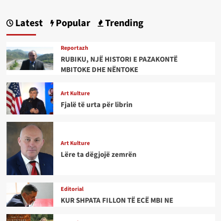
Latest
Popular
Trending
Reportazh
RUBIKU, NJË HISTORI E PAZAKONTË
MBITOKE DHE NËNTOKE
Art Kulture
Fjalë të urta për librin
Art Kulture
Lëre ta dëgjojë zemrën
Editorial
KUR SHPATA FILLON TË ECË MBI NE