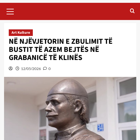
Primary
Menu
Art Kulture
NË NJËVJETORIN E ZBULIMIT TË
BUSTIT TË AZEM BEJTËS NË
GRABANICË TË KLINËS
12/05/2026
0