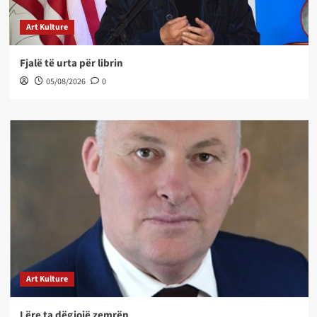
Art Kulture
Fjalë të urta për librin
05/08/2026
0
Art Kulture
Lëre ta dëgjojë zemrën