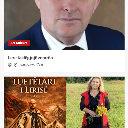
Art Kulture
Lëre ta dëgjojë zemrën
05/08/2026
0