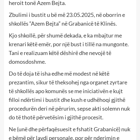
heroit tonë Azem Bejta.
Zbulimi i bustit u bë më 23.05.2025, në oborrin e
shkollës “Azem Bejta” në Grabanicë të Klinës.
Kjo shkollë, për shumë dekada, e ka mbajtur me
krenari këtë emër, por një bust i tillë na mungonte.
Tani e realizuam këtë dëshirë dhe nevojë të
domosdoshme.
Do të doja të isha edhe më modest në këtë
prezantim, sikur të theksohej nga organet zyrtare
të shkollës apo komunës se me iniciativën e kujt
filloi ndërtimi i bustit dhe kush e udhëhoqi gjithë
procedurën deri në përurim, sepse akti solemn nuk
do të thotë përvetësim i gjithë procesit.
Ne (unë dhe përfaqësuesit e fshatit Grabanicë) nuk
e bëmë për lavdi personale, por për nderimin e