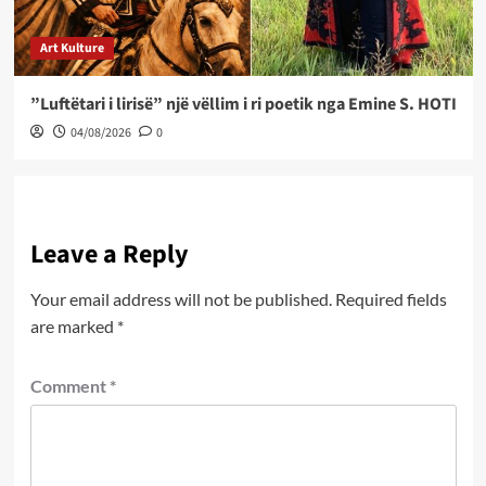
Art Kulture
”Luftëtari i lirisë” një vëllim i ri poetik nga Emine S. HOTI
04/08/2026
0
Leave a Reply
Your email address will not be published.
Required fields
are marked
*
Comment
*