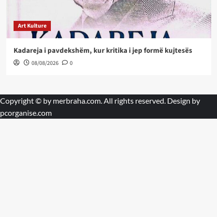
Art Kulture
Kadareja i pavdekshëm, kur kritika i jep formë kujtesës
08/08/2026
0
Copyright © by
merbraha.com
. All rights reserved. Design by
pcorganise.com