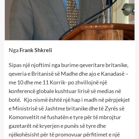
Nga
Frank Shkreli
Sipas një njoftimi nga burime qeveritare britanike,
qeveria e Britanisë së Madhe dhe ajo e Kanadasë –
me 10 dhe me 11 Korrik- po zhvillojnë një
konferencë globale kushtuar lirisë së medias në
botë. Kjo nismë është një hap i madh në përpjekjet
e Ministrisë së Jashtme britanike dhe të Zyrës së
Komonveltit në fushatën e tyre për të mbrojtur
gazetarët në kryerjen e punës së tyre dhe
njëkohësisht për të promovuar përfitimet e një