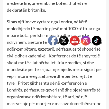
medie të lirë, anë e mbanë botës, thuhet në
deklaratën britanike.
Sipas njftimeve zyrtare nga Londra, në këtë
mbledhje do të marrin pjesë mbi 1000 të ftuar nga
mbarë bota, përfshir ministra dhe zyrtarë të
ndryshëm, anëtarë të komunitetit diplomatik, ente
ndërkombëtare, gazetarë, përfaqsues të shoqërisë
civile dhe akademikë. Konferenca do të shqyrtojë
sfidat me të cilat përballet liria e medies, si dhe
mundësitë për të krijuar një mjedis më të sigurt për
veprimtarinë e gazetarëve dhe për të drejtat e
tyre. Pritet gjithashtu që në konferencën e
Londrës, përfaqsues qeverishë dhe pjesëmarrës të
organizatave ndërkombëtare, të arrijnë një
marrveshje për marrjen e masave domethënse dhe