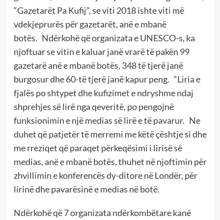
“Gazetarët Pa Kufij”, se viti 2018 ishte viti më
vdekjeprurës për gazetarët, anë e mbanë
botës. Ndërkohë që organizata e UNESCO-s, ka
njoftuar se vitin e kaluar janë vrarë të pakën 99
gazetarë anë e mbanë botës, 348 të tjerë janë
burgosur dhe 60-të tjerë janë kapur peng. “Liria e
fjalës po shtypet dhe kufizimet e ndryshme ndaj
shprehjes së lirë nga qeveritë, po pengojnë
funksionimin e një medias së lirë e të pavarur. Ne
duhet që patjetër të merremi me këtë çështje si dhe
me rreziqet që paraqet përkeqësimi i lirisë së
medias, anë e mbanë botës, thuhet në njoftimin për
zhvillimin e konferencës dy-ditore në Londër, për
lirinë dhe pavarësinë e medias në botë.
Ndërkohë që 7 organizata ndërkombëtare kanë