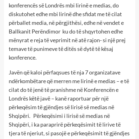
konferencës së Londrës mbi lirinë e medias, do
diskutohet edhe mbi lirinë dhe sfidat me të cilat
përballet media, në përgjithësi, edhe në vendet e
Ballkanit Perëndimor ku do të shqyrtohen edhe
mënyrat e reja të veprimit në atë rajon- si një prej
temave të punimeve të ditës së dytë të kësaj
konference.
Javën që kaloi përfaqsues të nja 7 organizatave
ndërkombëtare që merren me lirinë e medias – e të
cilat do të jenë të pranishme në Konferencën e
Londrës këtë javë – kanë raportuar për një
përkeqësim të gjëndjes së lirisë së medias në
Shqipëri. Përkeqësimi i lirisë së medias në
Shqipëri, i ka paraprirë përkeqësimit të lirive të
tjera të njeriut, si pasojë e përkeqësimit të gjëndjes