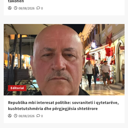
takohen
08/08/2026
0
Editorial
Republika mbi interesat politike: sovraniteti i qytetarëve,
kushtetutshmëria dhe përgjegjësia shtetërore
08/08/2026
0