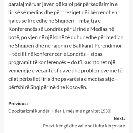
paralajmëruar javën që kaloi për përkeqësimin e
lirisë së medias dhe për rreziqet që i kërcënohen
fjalës së lirë edhe në Shqipëri – mbajtja e
Konferencës së Londrës për Lirinë e Medias në
botë, po vjen në një kohë të duhur edhe për median
në Shqipëri dhe në rajonin e Ballkanit Perëndimor
– të cilit në konferencën e Londrës – sipas
programit të konferencës – do t’i kushtohet një
vëmendje e veçantë sfidave dhe problemeve me të
cilat përballet liria dhe pavarësia e medias atje –
përfshirë Shqipërinë dhe Kosovën.
Post
Previous:
Opozitarizmi kundër Hitlerit, mësime nga vitet 1930!
navigation
Next:
Poezi, këngë dhe valle sot lufta kërçovare