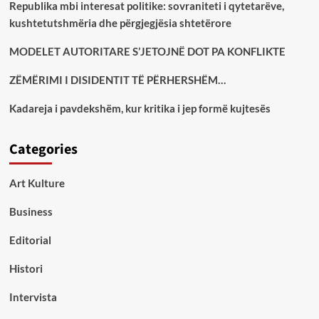
Republika mbi interesat politike: sovraniteti i qytetarëve,
kushtetutshmëria dhe përgjegjësia shtetërore
MODELET AUTORITARE S’JETOJNË DOT PA KONFLIKTE
ZËMËRIMI I DISIDENTIT TË PËRHERSHËM…
Kadareja i pavdekshëm, kur kritika i jep formë kujtesës
Categories
Art Kulture
Business
Editorial
Histori
Intervista