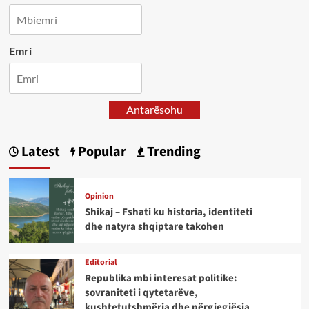
Emri
Antarësohu
Latest
Popular
Trending
Opinion
Shikaj – Fshati ku historia, identiteti
dhe natyra shqiptare takohen
Editorial
Republika mbi interesat politike:
sovraniteti i qytetarëve,
kushtetutshmëria dhe përgjegjësia