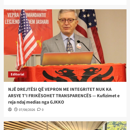
Editorial
NJË DREJTËSI QË VEPRON ME INTEGRITET NUK KA
ARSYE T’I FRIKËSOHET TRANSPARENCËS — Kufizimet e
reja ndaj medias nga GJKKO
07/08/2026
0