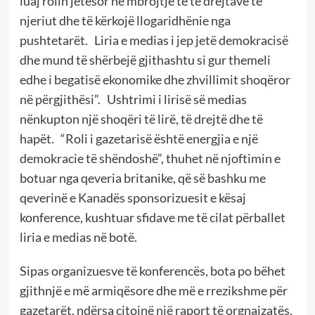
luaj rolin jetësor në mbrojtje të të drejtave të
njeriut dhe të kërkojë llogaridhënie nga
pushtetarët. Liria e medias i jep jetë demokracisë
dhe mund të shërbejë gjithashtu si gur themeli
edhe i begatisë ekonomike dhe zhvillimit shoqëror
në përgjithësi”. Ushtrimi i lirisë së medias
nënkupton një shoqëri të lirë, të drejtë dhe të
hapët. “Roli i gazetarisë është energjia e një
demokracie të shëndoshë”, thuhet në njoftimin e
botuar nga qeveria britanike, që së bashku me
qeverinë e Kanadës sponsorizuesit e kësaj
konference, kushtuar sfidave me të cilat përballet
liria e medias në botë.
Sipas organizuesve të konferencës, bota po bëhet
gjithnjë e më armiqësore dhe më e rrezikshme për
gazetarët, ndërsa citojnë një raport të orgnaizatës,