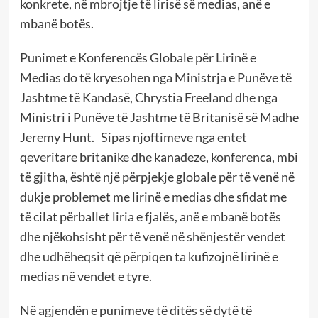
konkrete, në mbrojtje të lirisë së medias, anë e
mbanë botës.
Punimet e Konferencës Globale për Lirinë e
Medias do të kryesohen nga Ministrja e Punëve të
Jashtme të Kandasë, Chrystia Freeland dhe nga
Ministri i Punëve të Jashtme të Britanisë së Madhe
Jeremy Hunt. Sipas njoftimeve nga entet
qeveritare britanike dhe kanadeze, konferenca, mbi
të gjitha, është një përpjekje globale për të venë në
dukje problemet me lirinë e medias dhe sfidat me
të cilat përballet liria e fjalës, anë e mbanë botës
dhe njëkohsisht për të venë në shënjestër vendet
dhe udhëheqsit që përpiqen ta kufizojnë lirinë e
medias në vendet e tyre.
Në agjendën e punimeve të ditës së dytë të