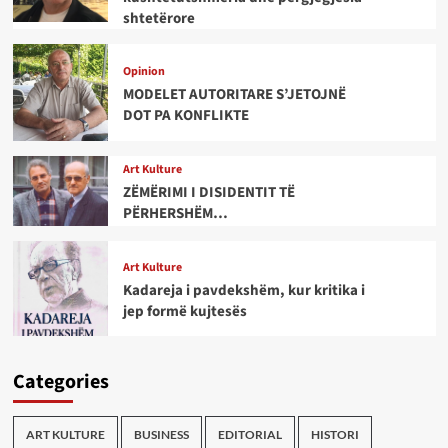
shtetërore
Opinion
MODELET AUTORITARE S’JETOJNË
DOT PA KONFLIKTE
Art Kulture
ZËMËRIMI I DISIDENTIT TË
PËRHERSHËM…
Art Kulture
Kadareja i pavdekshëm, kur kritika i
jep formë kujtesës
Categories
ART KULTURE
BUSINESS
EDITORIAL
HISTORI