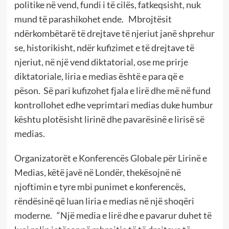
politike në vend, fundi i të cilës, fatkeqsisht, nuk
mund të parashikohet ende. Mbrojtësit
ndërkombëtarë të drejtave të njeriut janë shprehur
se, historikisht, ndër kufizimet e të drejtave të
njeriut, në një vend diktatorial, ose me prirje
diktatoriale, liria e medias është e para që e
pëson. Së pari kufizohet fjala e lirë dhe më në fund
kontrollohet edhe veprimtari medias duke humbur
kështu plotësisht lirinë dhe pavarësinë e lirisë së
medias.
Organizatorët e Konferencës Globale për Lirinë e
Medias, këtë javë në Londër, thekësojnë në
njoftimin e tyre mbi punimet e konferencës,
rëndësinë që luan liria e medias në një shoqëri
moderne. “Një media e lirë dhe e pavarur duhet të