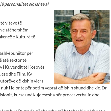
 personalitet siç ishte ai
të viteve të
in e atëhershëm,
hkencë e Kulturë të
 bashkëpunëtor për
 atë sektor të
v i Kuvendit të Kosovës
uese dhe Film. Ky
utorëve që kishin vlera
sa nuk i lejonte për botim veprat që ishin shund dhe kiç. Dr.
isionit, kurse unë kujdesesha për procesverbalin dhe