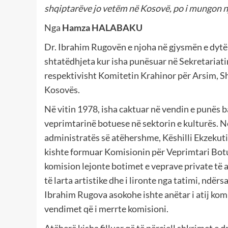
shqiptarëve jo vetëm në Kosovë, po i mungon një
Nga
Hamza HALABAKU
Dr. Ibrahim Rugovën e njoha në gjysmën e dytë 
shtatëdhjeta kur isha punësuar në Sekretariat
respektivisht Komitetin Krahinor për Arsim, S
Kosovës.
Në vitin 1978, isha caktuar në vendin e punës
veprimtarinë botuese në sektorin e kulturës. Në
administratës së atëhershme, Këshilli Ekzekuti
kishte formuar Komisionin për Veprimtari Bot
komision lejonte botimet e veprave private të a
të larta artistike dhe i lironte nga tatimi, ndër
Ibrahim Rugova asokohe ishte anëtar i atij kom
vendimet që i merrte komisioni.