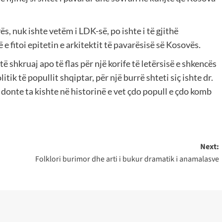
s, nuk ishte vetëm i LDK-së, po ishte i të gjithë
e fitoi epitetin e arkitektit të pavarësisë së Kosovës.
ë shkruaj apo të flas për një korife të letërsisë e shkencës
itik të popullit shqiptar, për një burrë shteti siç ishte dr.
ë donte ta kishte në historinë e vet çdo popull e çdo komb
Next:
Folklori burimor dhe arti i bukur dramatik i anamalasve