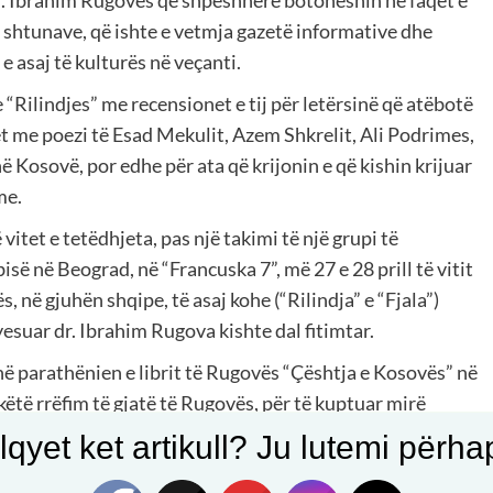
 dr. Ibrahim Rugovës që shpeshherë botoheshin në faqet e
ë shtunave, që ishte e vetmja gazetë informative dhe
 e asaj të kulturës në veçanti.
“Rilindjes” me recensionet e tij për letërsinë që atëbotë
 me poezi të Esad Mekulit, Azem Shkrelit, Ali Podrimes,
në Kosovë, por edhe për ata që krijonin e që kishin krijuar
me.
itet e tetëdhjeta, pas një takimi të një grupi të
ë në Beograd, në “Francuska 7”, më 27 e 28 prill të vitit
, në gjuhën shqipe, të asaj kohe (“Rilindja” e “Fjala”)
ryesuar dr. Ibrahim Rugova kishte dal fitimtar.
në parathënien e librit të Rugovës “Çështja e Kosovës” në
këtë rrëfim të gjatë të Rugovës, për të kuptuar mirë
 tij e të shqiptarëve. Por ajo që kapet edhe më qartë prej
qyet ket artikull? Ju lutemi përhapn
y lider shqiptar në krahasim me gjithë liderët e tjerë që e