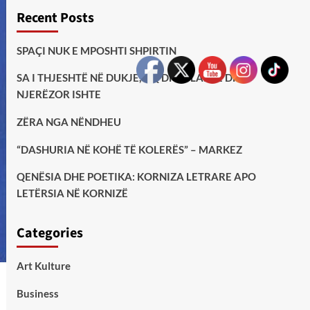
Recent Posts
SPAÇI NUK E MPOSHTI SHPIRTIN
SA I THJESHTË NË DUKJE, AQ DHE I LARTË DHE
NJERËZOR ISHTE
ZËRA NGA NËNDHEU
“DASHURIA NË KOHË TË KOLERËS” – MARKEZ
QENËSIA DHE POETIKA: KORNIZA LETRARE APO
LETËRSIA NË KORNIZË
Categories
Art Kulture
Business