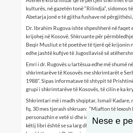
Atëherë kisha filluar që të përcjell shkrimet e
kulturës, në gazetën tonë “Rilindja”, sidomos t
Abetarja jonë e të gjitha fushave në përgjithësi,
Dr. Ibrahim Rugova ishte shpeshherë në faqet e 
krijohej në Kosovë. Shkruante për përmbledhjet
Beqir Musliut e të poetëve të tjerë që krijonin 
edhe jashtë kufijve të Jugosllavisë së atëhersh
Emri i dr. Rugovës u lartësua edhe më shumë në v
shkrimtarëve të Kosovës me shkrimtarët e Serbis
1988”. Sipas informatave të shtypit të Prishtinës
grupi i shkrimtarëve të Kosovës, të cilin e ka k
Shkrimtari më i madh shqiptar, Ismail Kadare, 
fq. 30 mes tjerash shkruan: “Mjafton të lexosh 
personazhin e vetë si dhe idetë dhe platformën e
Nese e pel
këtij libri është se sa larg dhe sa lart qëndron k