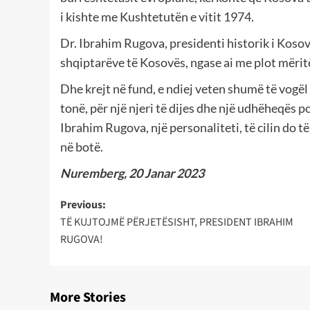
i kishte me Kushtetutën e vitit 1974.
Dr. Ibrahim Rugova, presidenti historik i Kosovë
shqiptarëve të Kosovës, ngase ai me plot mëritë 
Dhe krejt në fund, e ndiej veten shumë të vogël t
tonë, për një njeri të dijes dhe një udhëheqës pol
Ibrahim Rugova, një personaliteti, të cilin do t
në botë.
Nuremberg, 20 Janar 2023
Post
Previous:
TË KUJTOJMË PËRJETËSISHT, PRESIDENT IBRAHIM
navigation
RUGOVA!
More Stories