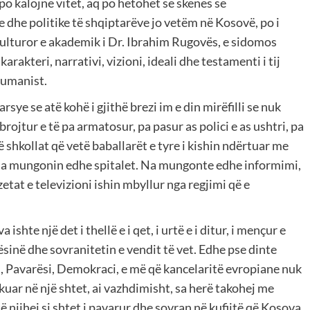
po kalojnë vitet, aq po hetohet se skenës së
 dhe politike të shqiptarëve jo vetëm në Kosovë, po i
 kulturor e akademik i Dr. Ibrahim Rugovës, e sidomos
karakteri, narrativi, vizioni, ideali dhe testamenti i tij
 humanist.
e se atë kohë i gjithë brezi im e din mirëfilli se nuk
brojtur e të pa armatosur, pa pasur as polici e as ushtri, pa
ë shkollat që vetë baballarët e tyre i kishin ndërtuar me
ë na mungonin edhe spitalet. Na mungonte edhe informimi,
zetat e televizioni ishin mbyllur nga regjimi që e
shte një det i thellë e i qet, i urtë e i ditur, i mençur e
ësinë dhe sovranitetin e vendit të vet. Edhe pse dinte
, Pavarësi, Demokraci, e më që kancelaritë evropiane nuk
kuar në një shtet, ai vazhdimisht, sa herë takohej me
 njihej si shtet i pavarur dhe sovran në kufijtë që Kosova