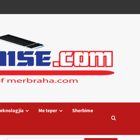
eknologjia
Me teper
Sherbime