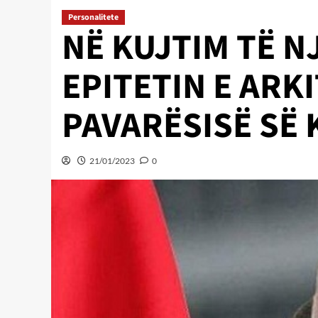
Personalitete
NË KUJTIM TË N
EPITETIN E ARKI
PAVARËSISË SË
21/01/2023
0