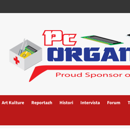
Art Kulture
Reportazh
Histori
Intervista
Forum
T