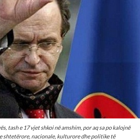
ës, tash e 17 vjet shkoi në amshim, por aq sa po kalojnë
 shtetërore, nacionale, kulturore dhe politike të