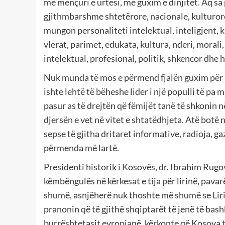
me mençuri e urtësi, me guxim e dinjitet. Aq sa 
gjithmbarshme shtetërore, nacionale, kulturore
mungon personaliteti intelektual, inteligjent,
vlerat, parimet, edukata, kultura, nderi, morali, 
intelektual, profesional, politik, shkencor dhe
Nuk munda të mos e përmend fjalën guxim për arsy
ishte lehtë të bëheshe lider i një populli të pa m
pasur as të drejtën që fëmijët tanë të shkonin n
djersën e vet në vitet e shtatëdhjeta. Atë bot
sepse të gjitha dritaret informative, radioja, ga
përmenda më lartë.
Presidenti historik i Kosovës, dr. Ibrahim Rugova i
këmbëngulës në kërkesat e tija për lirinë, pavar
shumë, asnjëherë nuk thoshte më shumë se Liri
pranonin që të gjithë shqiptarët të jenë të bash
burrështetasit evropianë, kërkonte që Kosova të