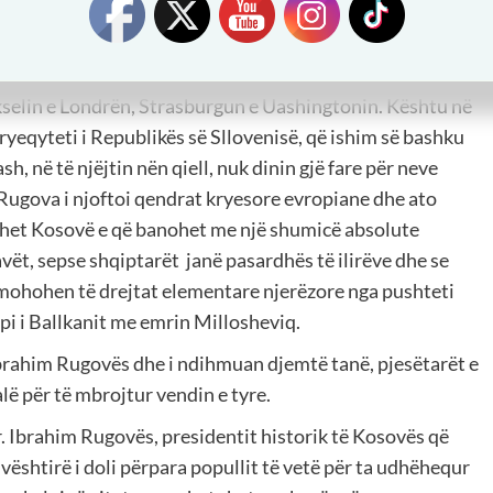
zisë”.
etar i LDK-së i vizitoi dhe i njoftoi kancelaritë kryesore
ovë dhe në trojet e tyre etnike në Jugosllavi. Atë botë ai
ukselin e Londrën, Strasburgun e Uashingtonin. Kështu në
yeqyteti i Republikës së Sllovenisë, që ishim së bashku
sh, në të njëjtin nën qiell, nuk dinin gjë fare për neve
Rugova i njoftoi qendrat kryesore evropiane dhe ato
quhet Kosovë e që banohet me një shumicë absolute
avët, sepse shqiptarët janë pasardhës të ilirëve dhe se
u mohohen të drejtat elementare njerëzore nga pushteti
sapi i Ballkanit me emrin Millosheviq.
brahim Rugovës dhe i ndihmuan djemtë tanë, pjesëtarët e
lë për të mbrojtur vendin e tyre.
r. Ibrahim Rugovës, presidentit historik të Kosovës që
të vështirë i doli përpara popullit të vetë për ta udhëhequr