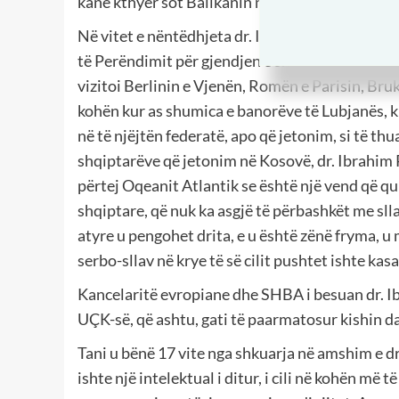
kanë kthyer sot Ballkanin në log të tërbimit e të 
Në vitet e nëntëdhjeta dr. Ibrahim Rugova, si kry
të Perëndimit për gjendjen e shqiptarëve në Kos
vizitoi Berlinin e Vjenën, Romën e Parisin, Br
kohën kur as shumica e banorëve të Lubjanës, kr
në të njëjtën federatë, apo që jetonim, si të thua
shqiptarëve që jetonim në Kosovë, dr. Ibrahim 
përtej Oqeanit Atlantik se është një vend që 
shqiptare, që nuk ka asgjë të përbashkët me sll
atyre u pengohet drita, e u është zënë fryma, 
serbo-sllav në krye të së cilit pushtet ishte ka
Kancelaritë evropiane dhe SHBA i besuan dr. I
UÇK-së, që ashtu, gati të paarmatosur kishin da
Tani u bënë 17 vite nga shkuarja në amshim e d
ishte një intelektual i ditur, i cili në kohën më 