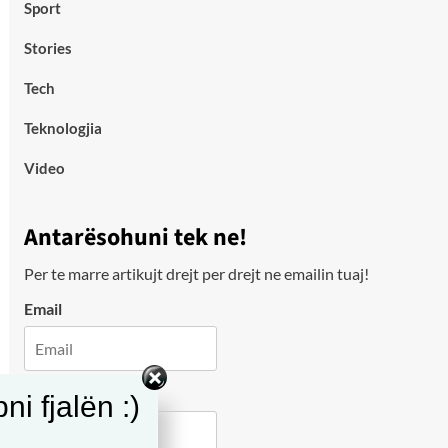
Sport
Stories
Tech
Teknologjia
Video
Antarësohuni tek ne!
Per te marre artikujt drejt per drejt ne emailin tuaj!
Email
City
i fjalën :)