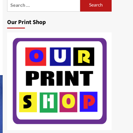
Search
for:
Our Print Shop