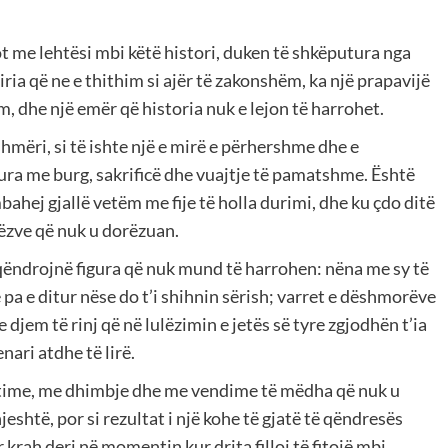
ot me lehtësi mbi këtë histori, duken të shkëputura nga
liria që ne e thithim si ajër të zakonshëm, ka një prapavijë
 dhe një emër që historia nuk e lejon të harrohet.
shmëri, si të ishte një e mirë e përhershme dhe e
ra me burg, sakrificë dhe vuajtje të pamatshme. Është
mbahej gjallë vetëm me fije të holla durimi, dhe ku çdo ditë
rëzve që nuk u dorëzuan.
 qëndrojnë figura që nuk mund të harrohen: nëna me sy të
e pa e ditur nëse do t’i shihnin sërish; varret e dëshmorëve
 djem të rinj që në lulëzimin e jetës së tyre zgjodhën t’ia
nari atdhe të lirë.
ujtime, me dhimbje dhe me vendime të mëdha që nuk u
hjeshtë, por si rezultat i një kohe të gjatë të qëndresës
krah deri në momentin kur drita filloi të fitojë mbi