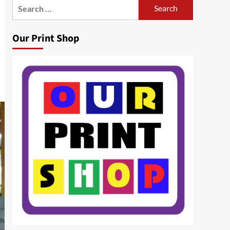
Search
for:
Our Print Shop