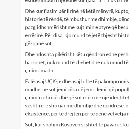
Dhe kur flasim për lirinë në këtë mënyrë, kuptojm
historie të rëndë, të mbushur me dhimbje, qënd
pazgjidhshmërisht me kujtimin e atyre që besu
errësirë. Për disa, kjo mund të jetë thjesht histo
gëzojmë sot.
Dhe ndoshta pikërisht këtu qëndron edhe pesha e
harrohet, nuk mund të zbehet dhe nuk mund të nd
çmim i madh.
Falë asaj UÇK-je dhe asaj lufte të pakompromis,
madhe, ne sot jemi këta që jemi. Jemi një popul
çmimin e lirisë, dhe që sot ecën me një identitet t
vështirë, e shtruar me dhimbje dhe qëndresë, nu
ekzistencë, për të drejtën për të qenë vetvetja n
Sot, kur shohim Kosovën si shtet të pavarur, kup