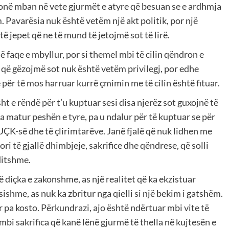
së sonë mban në vete gjurmët e atyre që besuan se e ardhmja
 Pavarësia nuk është vetëm një akt politik, por një
të jepet që ne të mund të jetojmë sot të lirë.
jë faqe e mbyllur, por si themel mbi të cilin qëndron e
a që gëzojmë sot nuk është vetëm privilegj, por edhe
e për të mos harruar kurrë çmimin me të cilin është fituar.
 e rëndë për t’u kuptuar sesi disa njerëz sot guxojnë të
 pa matur peshën e tyre, pa u ndalur për të kuptuar se për
 UÇK-së dhe të çlirimtarëve. Janë fjalë që nuk lidhen me
ri të gjallë dhimbjeje, sakrifice dhe qëndrese, që solli
ditshme.
ë diçka e zakonshme, as një realitet që ka ekzistuar
ishme, as nuk ka zbritur nga qielli si një bekim i gatshëm.
 pa kosto. Përkundrazi, ajo është ndërtuar mbi vite të
mbi sakrifica që kanë lënë gjurmë të thella në kujtesën e