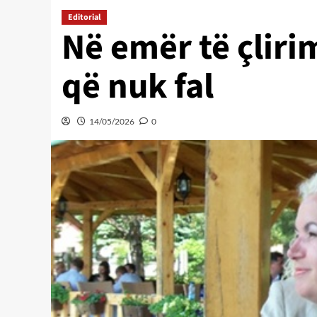
Editorial
Në emër të çlir
që nuk fal
14/05/2026
0