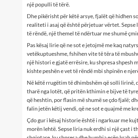
një populli të tërë.
Dhe pikërisht për këtë arsye, fjalët që hidhen s
realiteti i asaj që është përjetuar vërtet. Sepse 
të rëndë, një themel të ndërtuar me shumë çmim,
Pas kësaj lirie që ne sot e jetojmë me kaq natyr
vetëkuptueshme, fshihen vite të tëra të mbushu
një histori e gjatë errësire, ku shpresa shpesh 
kishte peshën e vet të rëndë mbi shpinën e nje
Në këtë rrugëtim të dhimbshëm që solli lirinë,
tharë nga lotët, që pritën kthimin e bijve të tyr
që heshtin, por flasin më shumë se çdo fjalë; dhe
falin jetën këtij vendi, që ne sot e quajmë me kre
Çdo gur i kësaj historie është i ngarkuar me k
morën lehtë. Sepse liria nuk erdhi si një çast i t
shqiptare, ku shpresa dhe humbja ecën krah për 