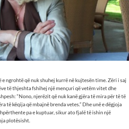
të e ngrohtë që nuk shuhej kurrë në kujtesën time. Zëri i saj
lëve të thjeshta fshihej një mençuri që vetëm vitet dhe
hpesh: “Nono, njerëzit që nuk kanë gjëra të mira për të të
ëra të këqija që mbajnë brenda vetes.” Dhe unë e dëgjoja
përthente pa e kuptuar, sikur ato fjalë të ishin një
ja plotësisht.