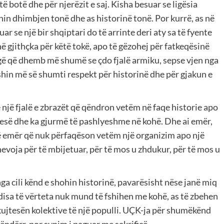
 botë dhe për njerëzit e saj. Kisha besuar se ligësia
ohin dhimbjen tonë dhe as historinë tonë. Por kurrë, as në
r se një bir shqiptari do të arrinte deri aty sa të fyente
ë gjithçka për këtë tokë, apo të gëzohej për fatkeqësinë
agë që dhemb më shumë se çdo fjalë armiku, sepse vjen nga
ishin më së shumti respekt për historinë dhe për gjakun e
ë një fjalë e zbrazët që qëndron vetëm në faqe historie apo
ujtesë dhe ka gjurmë të pashlyeshme në kohë. Dhe ai emër,
ë emër që nuk përfaqëson vetëm një organizim apo një
nevoja për të mbijetuar, për të mos u zhdukur, për të mos u
nga cili kënd e shohin historinë, pavarësisht nëse janë miq
 disa të vërteta nuk mund të fshihen me kohë, as të zbehen
ujtesën kolektive të një populli. UÇK-ja për shumëkënd
e ëndërr, por synim i paguar me sakrificë.