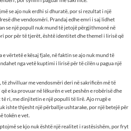
ë se ajo nuk erdhi si dhuratë, por si rezultat i një
resë dhe vendosmëri. Prandaj edhe emri i saj lidhet
an se një popull nuk mund të jetojë përgjithmonë në
ri por për të tjerët, është identitet dhe themel i lirisë që
 vërtetë e kësaj fjale, në faktin se ajo nuk mund të
ahet nga vetë kuptimi i lirisë për të cilën u pagua një
 të zhvilluar me vendosmëri deri në sakrificën më të
l që e ka provuar në lëkurën e vet peshën e robërisë dhe
ë ri, me dinjitetin e një populli të lirë. Ajo rrugë e
k ishte thjesht një përballje ushtarake, por një betejë për
ë tokën e vet.
tojmë se kjo nuk është një realitet i rastësishëm, por fryt