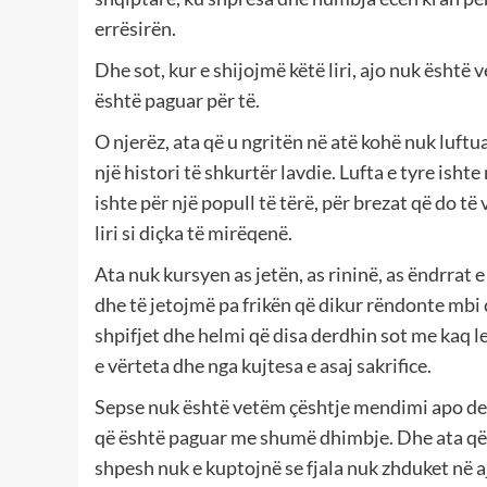
errësirën.
Dhe sot, kur e shijojmë këtë liri, ajo nuk është v
është paguar për të.
O njerëz, ata që u ngritën në atë kohë nuk luftu
një histori të shkurtër lavdie. Lufta e tyre ishte
ishte për një popull të tërë, për brezat që do të
liri si diçka të mirëqenë.
Ata nuk kursyen as jetën, as rininë, as ëndrrat 
dhe të jetojmë pa frikën që dikur rëndonte mbi ç
shpifjet dhe helmi që disa derdhin sot me kaq le
e vërteta dhe nga kujtesa e asaj sakrifice.
Sepse nuk është vetëm çështje mendimi apo deba
që është paguar me shumë dhimbje. Dhe ata që zg
shpesh nuk e kuptojnë se fjala nuk zhduket në aj