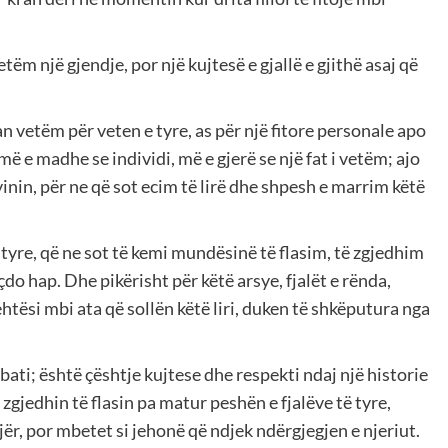
etëm një gjendje, por një kujtesë e gjallë e gjithë asaj që
an vetëm për veten e tyre, as për një fitore personale apo
 më e madhe se individi, më e gjerë se një fat i vetëm; ajo
 vinin, për ne që sot ecim të lirë dhe shpesh e marrim këtë
e tyre, që ne sot të kemi mundësinë të flasim, të zgjedhim
do hap. Dhe pikërisht për këtë arsye, fjalët e rënda,
htësi mbi ata që sollën këtë liri, duken të shkëputura nga
ti; është çështje kujtese dhe respekti ndaj një historie
jedhin të flasin pa matur peshën e fjalëve të tyre,
ër, por mbetet si jehonë që ndjek ndërgjegjen e njeriut.