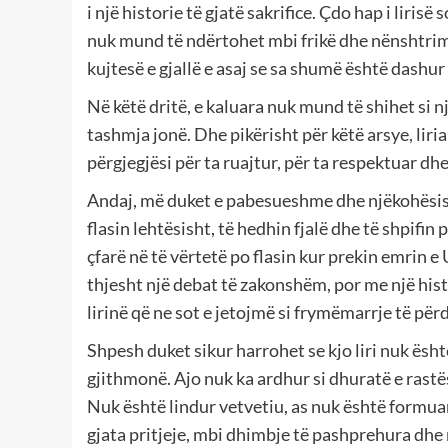
i një historie të gjatë sakrifice. Çdo hap i liri
nuk mund të ndërtohet mbi frikë dhe nënshtrim.
kujtesë e gjallë e asaj se sa shumë është dashur 
Në këtë dritë, e kaluara nuk mund të shihet si n
tashmja jonë. Dhe pikërisht për këtë arsye, liri
përgjegjësi për ta ruajtur, për ta respektuar dh
Andaj, më duket e pabesueshme dhe njëkohësisht
flasin lehtësisht, të hedhin fjalë dhe të shpifin
çfarë në të vërtetë po flasin kur prekin emrin e
thjesht një debat të zakonshëm, por me një histo
lirinë që ne sot e jetojmë si frymëmarrje të për
Shpesh duket sikur harrohet se kjo liri nuk ësht
gjithmonë. Ajo nuk ka ardhur si dhuratë e rastës
Nuk është lindur vetvetiu, as nuk është formuar
gjata pritjeje, mbi dhimbje të pashprehura dhe 