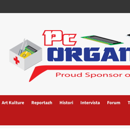
Art Kulture
Reportazh
Histori
Intervista
Forum
T