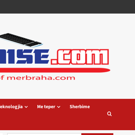
eknologjia
Me teper
Sherbime