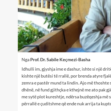
Nga
Prof. Dr. Sabile Keçmezi-Basha
Idhulli im, gjyshja ime e dashur, ishte si një dri
kishte një butësi të rrallë, por brenda atyre fja
zemra e pastër mund ta lindin. Ajo më thoshte s
dhënë, në fund gjithçka e kthejnë me ato pak gj
me sytë plot kureshtje, ndërsa buzëqeshja më sh
përrallë e çuditshme që ende nuk arrija ta kupto