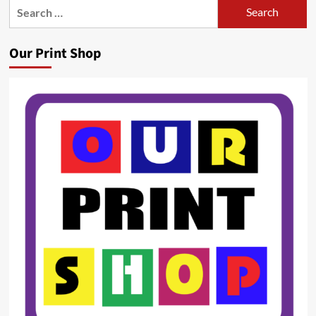
Search
for:
Our Print Shop