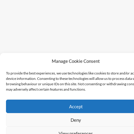
Manage Cookie Consent
To provide the best experiences, we use technologies like cookies to store and/or a
device information. Consenting to these technologies will allow us to process data 
browsing behaviour or unique IDs on this site. Not consenting or withdrawing cons
may adversely affect certain features and functions.
Accept
Deny
View preferences