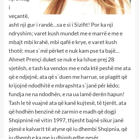
i
veçantë,
asht nji gur i randë…sa e si i Sizifit! Por ka nji
ndryshim; varet kush mundet me e marrë e me e
mbajt mbi krahë, mbi qafë e krye, e varet kush
thotë; mue s`më përket e nuk kam pse ta bajë…
Ahmet Prençi duket se nuk e ka lshue prej 28
vjetësh, e tash ka vendos me e nda ktë peshë me ata
që e ndjejnë, ata që s`duen me harrue, se plagët që
krijojnë ndodhitë e mbrapshta s`janë për këdo;
fundja ne na ndodhën, e na ua lamë derën hapun!
Tash le të vuajnë ata që kanë kujtesë, të tjerët, ata
që hodhën benzinë në zarmin e madh që dogji
Shqipninë në vitin 1997, thjesht bajnë sikur janë
pjesë e kalvarit të atyne që iu dhembi Shqipnia, që
iu dhemb e ka me iu dhimb edhe nesër…