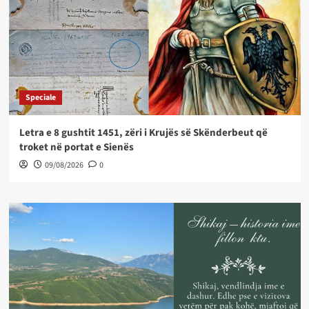
Speciale
Letra e 8 gushtit 1451, zëri i Krujës së Skënderbeut që
troket në portat e Sienës
09/08/2026
0