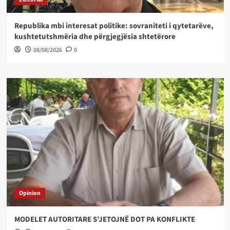
Republika mbi interesat politike: sovraniteti i qytetarëve,
kushtetutshmëria dhe përgjegjësia shtetërore
08/08/2026
0
Opinion
MODELET AUTORITARE S’JETOJNË DOT PA KONFLIKTE