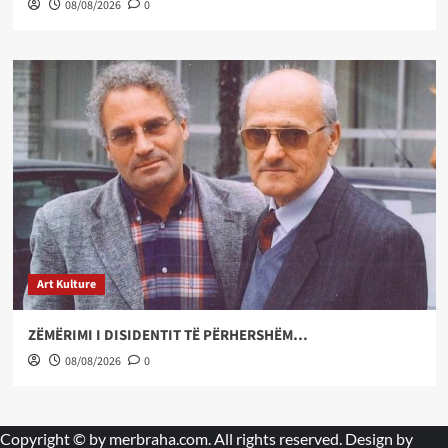
08/08/2026
0
Art Kulture
ZËMËRIMI I DISIDENTIT TË PËRHERSHËM…
08/08/2026
0
Copyright © by
merbraha.com
. All rights reserved. Design by