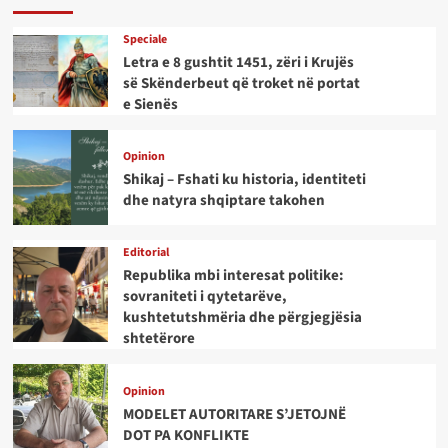
Speciale
Letra e 8 gushtit 1451, zëri i Krujës
së Skënderbeut që troket në portat
e Sienës
Opinion
Shikaj – Fshati ku historia, identiteti
dhe natyra shqiptare takohen
Editorial
Republika mbi interesat politike:
sovraniteti i qytetarëve,
kushtetutshmëria dhe përgjegjësia
shtetërore
Opinion
MODELET AUTORITARE S’JETOJNË
DOT PA KONFLIKTE