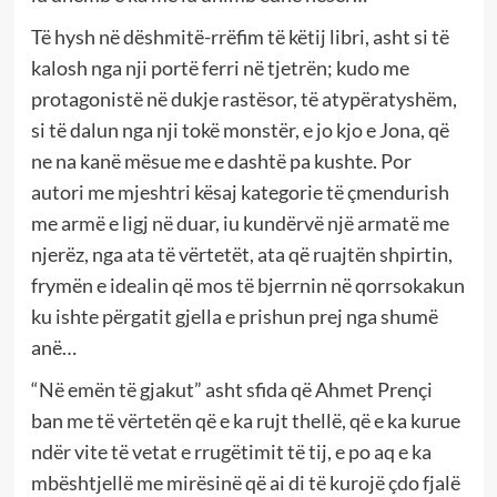
Të hysh në dëshmitë-rrëfim të këtij libri, asht si të
kalosh nga nji portë ferri në tjetrën; kudo me
protagonistë në dukje rastësor, të atypëratyshëm,
si të dalun nga nji tokë monstër, e jo kjo e Jona, që
ne na kanë mësue me e dashtë pa kushte. Por
autori me mjeshtri kësaj kategorie të çmendurish
me armë e ligj në duar, iu kundërvë një armatë me
njerëz, nga ata të vërtetët, ata që ruajtën shpirtin,
frymën e idealin që mos të bjerrnin në qorrsokakun
ku ishte përgatit gjella e prishun prej nga shumë
anë…
“Në emën të gjakut” asht sfida që Ahmet Prençi
ban me të vërtetën që e ka rujt thellë, që e ka kurue
ndër vite të vetat e rrugëtimit të tij, e po aq e ka
mbështjellë me mirësinë që ai di të kurojë çdo fjalë