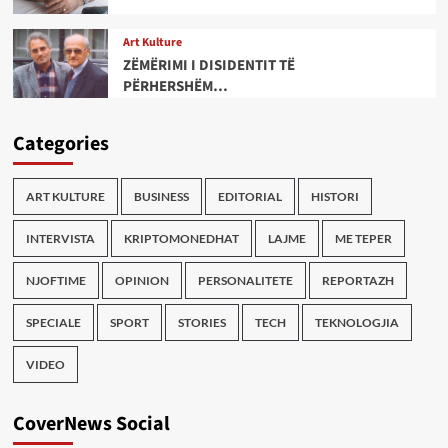
Art Kulture
ZËMËRIMI I DISIDENTIT TË
PËRHERSHËM…
Categories
ART KULTURE
BUSINESS
EDITORIAL
HISTORI
INTERVISTA
KRIPTOMONEDHAT
LAJME
ME TEPER
NJOFTIME
OPINION
PERSONALITETE
REPORTAZH
SPECIALE
SPORT
STORIES
TECH
TEKNOLOGJIA
VIDEO
CoverNews Social