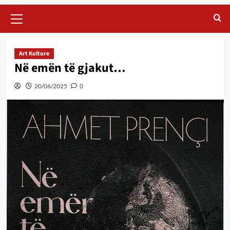
Primary
Menu
Art Kulture
Në emën të gjakut…
20/06/2025
0