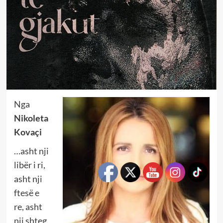
Nga
Nikoleta
Kovaçi
…asht nji
libër i ri,
asht nji
ftesë e
re, asht
nji shteg