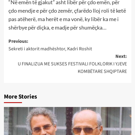
“Në emën të gjakut” asht libër për çdo emën, për
çdo mendje e për çdo zemër, çfarëdo lloj roli të ketë
pas atëherë, ma herët e ma vonë, ky libër ka me i
shërbye për diçka, e madje për shumëçka…
Post
Previous:
Sekreti i aktorit madhështor, Kadri Roshit
navigation
Next:
U FINALIZUA ME SUKSES FESTIVALI FOLKLORIK I YJEVE
KOMBËTARE SHQIPTARE
More Stories