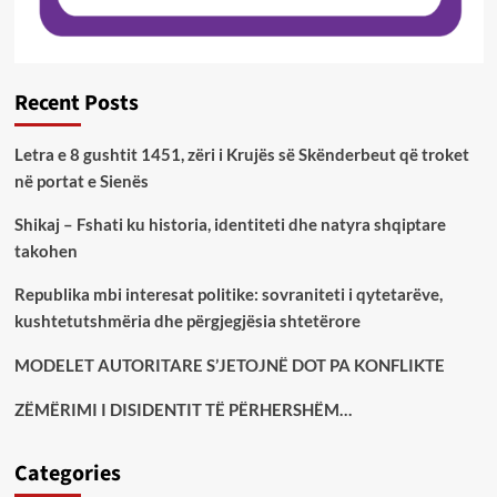
Recent Posts
Letra e 8 gushtit 1451, zëri i Krujës së Skënderbeut që troket
në portat e Sienës
Shikaj – Fshati ku historia, identiteti dhe natyra shqiptare
takohen
Republika mbi interesat politike: sovraniteti i qytetarëve,
kushtetutshmëria dhe përgjegjësia shtetërore
MODELET AUTORITARE S’JETOJNË DOT PA KONFLIKTE
ZËMËRIMI I DISIDENTIT TË PËRHERSHËM…
Categories