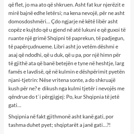
që flet, jo ma ato që shkruen. Asht fat kur njerëzit e
mirë bajnë edhe letërsi; na kena nevojë, për ne asht
domosdoshmëri… Çdo ngjarje në këtë libër asht
copëz e kujtdo që u gjend në atë lukuni e që guxoi të
ruante një grimë Shqipni të paprekun, të padjegun,
të papërçudnueme. Libri asht jo vetëm dëshmi e
asaj që ndodhi, që u duk, që u pa, por një himn për
të gjithë ata që banë betejën e tyne në heshtje, larg
famës e lavdisë, që në kulmin e dëshpërimit pyetën
njani-tjetrin: Nëse vritena sonte, a do shkruajë
kush për ne? e dikush nga kulmi tjetër i nevojës me
qëndrue do t`i përgjigjej: Po, kur Shqipnia të jetë
gati…
Shqipnia në fakt gjithmonë asht kanë gati, por
tashma duhet pyet; shqiptarët a janë gati…?!