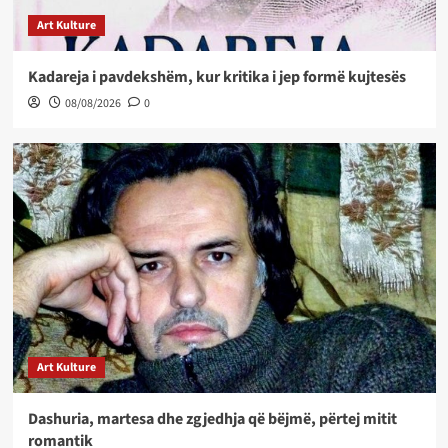
Art Kulture
Kadareja i pavdekshëm, kur kritika i jep formë kujtesës
08/08/2026
0
Art Kulture
Dashuria, martesa dhe zgjedhja që bëjmë, përtej mitit
romantik