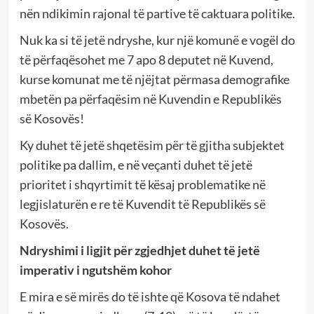
nën ndikimin rajonal të partive të caktuara politike.
Nuk ka si të jetë ndryshe, kur një komunë e vogël do
të përfaqësohet me 7 apo 8 deputet në Kuvend,
kurse komunat me të njëjtat përmasa demografike
mbetën pa përfaqësim në Kuvendin e Republikës
së Kosovës!
Ky duhet të jetë shqetësim për të gjitha subjektet
politike pa dallim, e në veçanti duhet të jetë
prioritet i shqyrtimit të kësaj problematike në
legjislaturën e re të Kuvendit të Republikës së
Kosovës.
Ndryshimi i ligjit për zgjedhjet duhet të jetë
imperativ i ngutshëm kohor
E mira e së mirës do të ishte që Kosova të ndahet