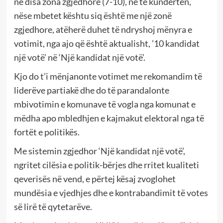
në disa zona zgjedhore (7-10), në të kundërtën,
nëse mbetet kështu siq është me një zonë
zgjedhore, atëherë duhet të ndryshoj mënyra e
votimit, nga ajo që është aktualisht, ’10 kandidat
një votë’ në ‘Një kandidat një votë’.
Kjo do t’i mënjanonte votimet me rekomandim të
liderëve partiakë dhe do të parandalonte
mbivotimin e komunave të vogla nga komunat e
mëdha apo mbledhjen e kajmakut elektoral nga të
fortët e politikës.
Me sistemin zgjedhor ‘Një kandidat një votë’,
ngritet cilësia e politik-bërjes dhe rritet kualiteti
qeverisës në vend, e përtej kësaj zvoglohet
mundësia e vjedhjes dhe e kontrabandimit të votes
së lirë të qytetarëve.