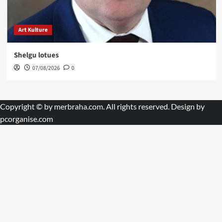
Art Kulture
Shelgu lotues
07/08/2026
0
Copyright © by
merbraha.com
. All rights reserved. Design by
pcorganise.com