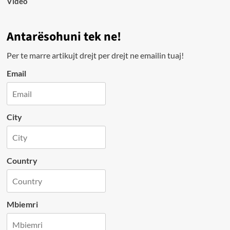
Video
Antarësohuni tek ne!
Per te marre artikujt drejt per drejt ne emailin tuaj!
Email
City
Country
Mbiemri