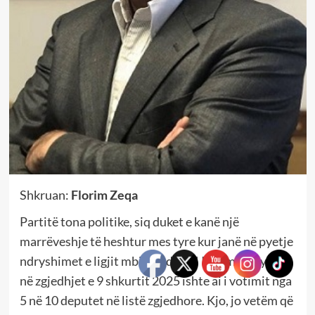
Shkruan:
Florim Zeqa
Partitë tona politike, siq duket e kanë një
marrëveshje të heshtur mes tyre kur janë në pyetje
ndryshimet e ligjit mbi zgjedhjet! I vetmi ndryshim
në zgjedhjet e 9 shkurtit 2025 ishte ai i votimit nga
5 në 10 deputet në listë zgjedhore. Kjo, jo vetëm që