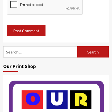
Search
for:
Our Print Shop