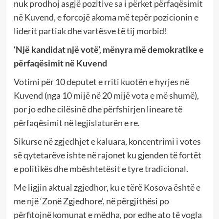
nuk prodhoj asgjë pozitive sa i përket përfaqësimit
në Kuvend, e forcojë akoma më tepër pozicionin e
liderit partiak dhe vartësve të tij morbid!
‘Një kandidat një votë’, mënyra më demokratike e
përfaqësimit në Kuvend
Votimi për 10 deputet e rriti kuotën e hyrjes në
Kuvend (nga 10 mijë në 20 mijë vota e më shumë),
por jo edhe cilësinë dhe përfshirjen lineare të
përfaqësimit në legjislaturën e re.
Sikurse në zgjedhjet e kaluara, koncentrimi i votes
së qytetarëve ishte në rajonet ku gjenden të fortët
e politikës dhe mbështetësit e tyre tradicional.
Me ligjin aktual zgjedhor, ku e tërë Kosova është e
me një ‘Zonë Zgjedhore’, në përgjithësi po
përfitojnë komunat e mëdha, por edhe ato të vogla