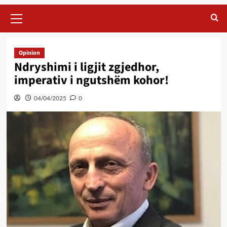
Primary
Menu
Opinion
Ndryshimi i ligjit zgjedhor,
imperativ i ngutshëm kohor!
04/04/2025
0