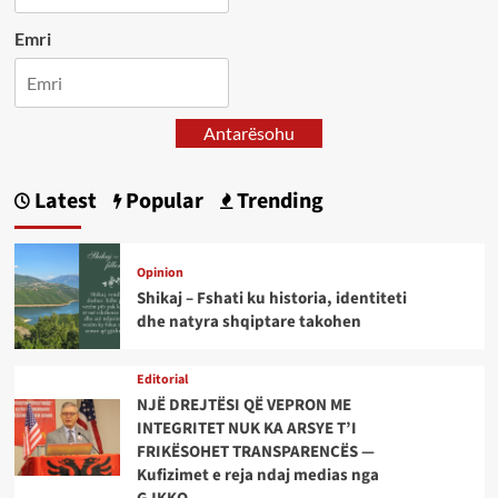
Emri
Antarësohu
Latest
Popular
Trending
Opinion
Shikaj – Fshati ku historia, identiteti
dhe natyra shqiptare takohen
Editorial
NJË DREJTËSI QË VEPRON ME
INTEGRITET NUK KA ARSYE T’I
FRIKËSOHET TRANSPARENCËS —
Kufizimet e reja ndaj medias nga