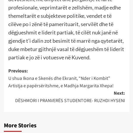
profesionale, veprimtarët e zellshëm, madje edhe
themeltarët e subjekteve politike, vendet e të
cilëve po i zënë të pamerituarit, servilët dhe të
dëgjueshmit e liderit partiak, të cilët nuk janë në
gjendje t’i dalin zot besimit të marrë nga qytetarët,
duke mbetur gjithnjë vasal të dëgjueshëm të liderit
partiak e jo zë i votuesve në Kuvend.
Post
Previous:
U shua Ikona e Skenës dhe Ekranit, “Nder i Kombit”
navigation
Artistja e papërsëritshme, e Madhja Margarita Xhepa!
Next:
DËSHMORI I PRANVERËS STUDENTORE- RUZHDI HYSENI
More Stories