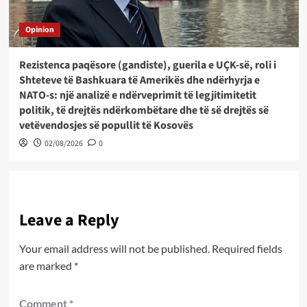
Opinion
Rezistenca paqësore (gandiste), guerila e UÇK-së, roli i
Shteteve të Bashkuara të Amerikës dhe ndërhyrja e
NATO-s: një analizë e ndërveprimit të legjitimitetit
politik, të drejtës ndërkombëtare dhe të së drejtës së
vetëvendosjes së popullit të Kosovës
02/08/2026
0
Leave a Reply
Your email address will not be published.
Required fields
are marked
*
Comment
*