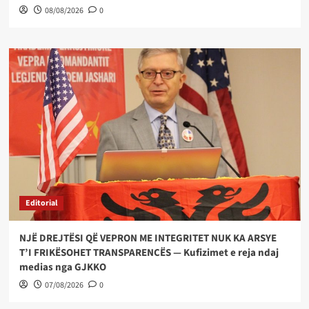
08/08/2026
0
Editorial
NJË DREJTËSI QË VEPRON ME INTEGRITET NUK KA ARSYE
T’I FRIKËSOHET TRANSPARENCËS — Kufizimet e reja ndaj
medias nga GJKKO
07/08/2026
0