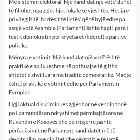
Me sistemin elektoral ‘Një kandidat një votë’ duhet
të fillohet nga zgjedhjet lokale të vjeshtës. Heqja e
privilegjit të ‘bartësit të listës’ që të hyjë edhe pa
asnjë votë Asamble (Parlament) është hapi i parë i
testit demokratik për kryetarët (liderët) e partive
politike.
Mënyra e votimit ‘Një kandidat një votë’ është
praktikë e aplikueshme në pothuajse të gjitha
shtetet e zhvilluara me traditë demokratike. Madje
është praktikë e votimit edhe për Parlamentin
Evropian.
Ligji aktual diskriminues zgjedhor në vendin tonë
po i pamundëson ndryshimet përmbajtësore në
Kuvendin e Kosovës dhe po i nxjerrë jashtë
përfaqësimit në Parlament kandidatët më të
devotshëm, me dinjitet dhe përgatitje të lartë