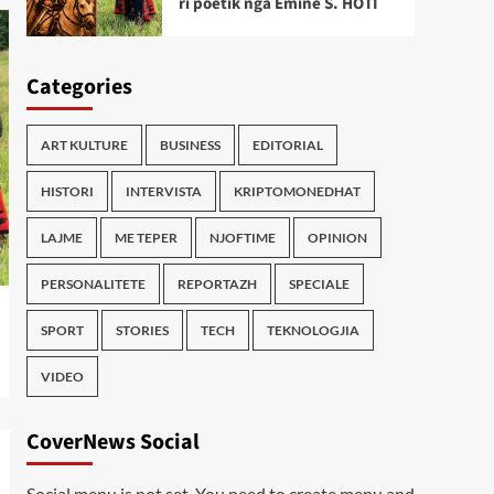
ri poetik nga Emine S. HOTI
Categories
ART KULTURE
BUSINESS
EDITORIAL
HISTORI
INTERVISTA
KRIPTOMONEDHAT
LAJME
ME TEPER
NJOFTIME
OPINION
PERSONALITETE
REPORTAZH
SPECIALE
SPORT
STORIES
TECH
TEKNOLOGJIA
VIDEO
CoverNews Social
Social menu is not set. You need to create menu and