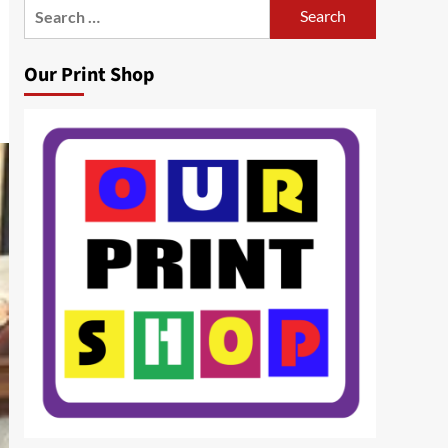
Search
for:
Our Print Shop