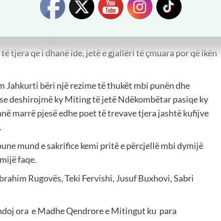
Zhitit, Natasha Lakos, Fatos Kongolit, Zija Çelës e
kur ndërmjet nesh kishte kufij hermetikë e ndarës deri në
in shqiptaro-shqiptar me festën poetike në Gjakovë dhe qe
ë tjera qe i dhanë ide, jetë e gjallëri të çmuara por që ikën
m Jahkurti bëri një rezime të thukët mbi punën dhe
 se deshirojmë ky Miting të jetë Ndëkombëtar pasiqe ky
anë marrë pjesë edhe poet të trevave tjera jashtë kufijve
.
pune mund e sakrifice kemi pritë e përcjellë mbi dymijë
mijë faqe.
Ibrahim Rugovës, Teki Fervishi, Jusuf Buxhovi, Sabri
zhdoj ora e Madhe Qendrore e Mitingut ku para