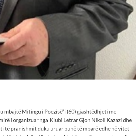
u mbajtë Mitingu i Poezisë”i (60) gjashtëdhjeti me
rë i organizuar nga Klubi Letrar Gjon Nikoll Kazazi dhe
deti të pranishmit duku uruar punë të mbarë edhe në vitet