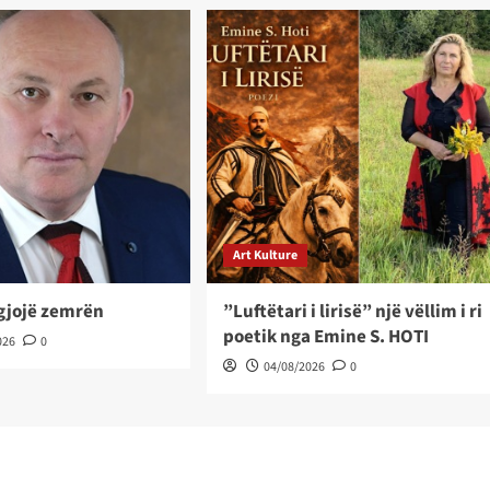
Art Kulture
ëgjojë zemrën
”Luftëtari i lirisë” një vëllim i ri
poetik nga Emine S. HOTI
026
0
04/08/2026
0