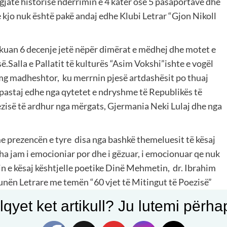
r gjatë historisë ndërrimin e 4 katër ose 5 pasaportave dhe
e kjo nuk është pakë andaj edhe Klubi Letrar “Gjon Nikoll
kuan 6 decenje jetë nëpër dimërat e mëdhej dhe motet e
esë.Salla e Pallatit të kulturës “Asim Vokshi”ishte e vogël
timg madheshtor, ku merrnin pjesë artdashësit po thuaj
 pastaj edhe nga qytetet e ndryshme të Republikës të
ezisë të ardhur nga mërgats, Gjermania Neki Lulaj dhe nga
e prezencën e tyre disa nga bashkë themeluesit të kësaj
 tha jam i emocioniar por dhe i gëzuar, i emocionuar qe nuk
n e kësaj kështjelle poetike Dinë Mehmetin, dr. Ibrahim
nën Letrare me temën “60 vjet të Mitingut të Poezisë”
ubit Letrar “Gjon Nikollë Kazazi”, duke dhënë
qyet ket artikull? Ju lutemi përhapn
e mbajtjes së këtij manifestimi. Kurti tha më tej se
l Kadaresë, Dritëro Agollit, Ali Podrimjes, Fatos