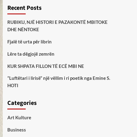
Recent Posts
RUBIKU, NJË HISTORI E PAZAKONTË MBITOKE
DHE NËNTOKE
Fjalë të urta për librin
Lëre ta dëgjojë zemrën
KUR SHPATA FILLON TË ECË MBI NE
”Luftëtari i lirisë” një vëllim i ri poetik nga Emine S.
HOTI
Categories
Art Kulture
Business