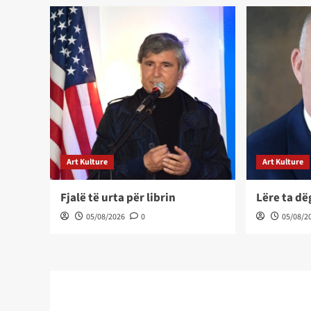
Art Kulture
Art Kulture
Fjalë të urta për librin
Lëre ta d
05/08/2026
0
05/08/2