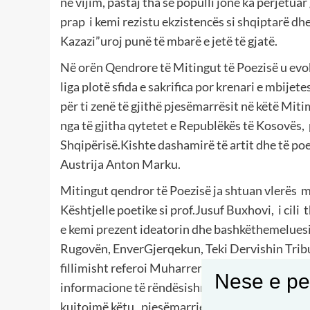
në vijim, pastaj tha se populli jonë ka përjetua
prap i kemi rezistu ekzistencës si shqiptarë dh
Kazazi”uroj punë të mbarë e jetë të gjatë.
Në orën Qendrore të Mitingut të Poezisë u evo
liga plotë sfida e sakrifica por krenari e mbijet
për ti zenë të gjithë pjesëmarrësit në këtë Mi
nga të gjitha qytetet e Republëkës të Kosovës,
Shqipërisë.Kishte dashamirë të artit dhe të po
Austrija Anton Marku.
Mitingut qendror të Poezisë ja shtuan vlerës m
Kështjelle poetike si prof.Jusuf Buxhovi, i cili
e kemi prezent ideatorin dhe bashkëthemeluesi
Rugovën, EnverGjerqekun, Teki Dervishin Tribu
fillimisht referoi Muharrem Kurti, kryetar i Kl
Nese e pel
informacione të rëndësishme për të gjitha fazat 
kujtojmë këtu, pjesëmarrjen në Miting të Ismai