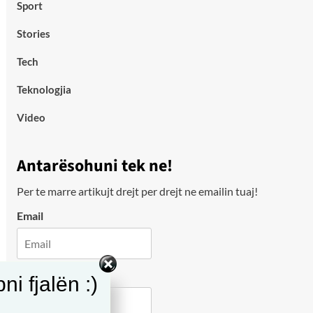
Sport
Stories
Tech
Teknologjia
Video
Antarësohuni tek ne!
Per te marre artikujt drejt per drejt ne emailin tuaj!
Email
City
i fjalën :)