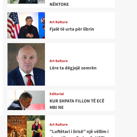
NËNTOKE
Art Kulture
Fjalë të urta për librin
Art Kulture
Lëre ta dëgjojë zemrën
Editorial
KUR SHPATA FILLON TË ECË
MBI NE
Art Kulture
”Luftëtari i lirisë” një vëllim i