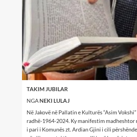
TAKIM JUBILAR
NGA
NEKI LULAJ
Në Jakovë në Pallatin e Kulturës “Asim Vokshi” 
radhë-1964-2024. Ky manifestim madheshtor mi
i pari i Komunës zt. Ardian Gjini i cili përshën