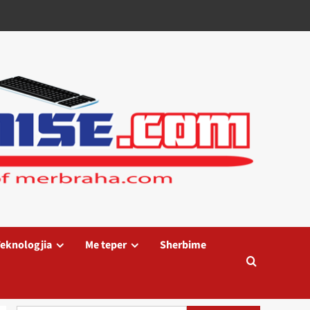
eknologjia
Me teper
Sherbime