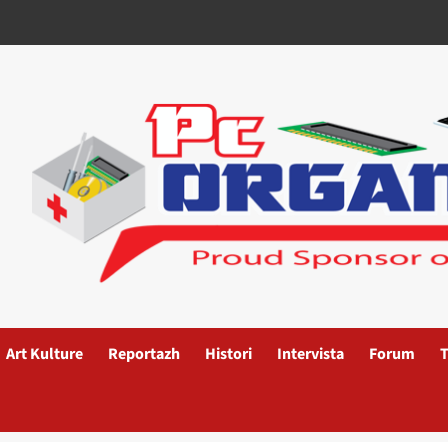
Art Kulture
Reportazh
Histori
Intervista
Forum
T