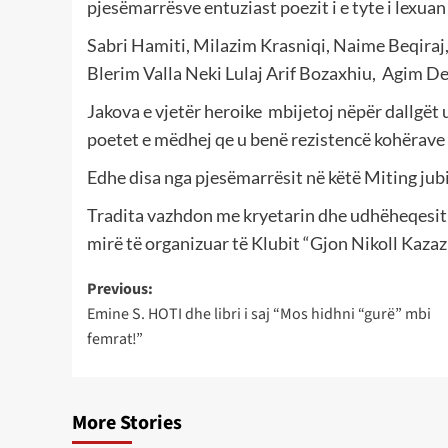
pjesëmarrësve entuziast poezit i e tyte i lexuan
Sabri Hamiti, Milazim Krasniqi, Naime Beqiraj,
Blerim Valla Neki Lulaj Arif Bozaxhiu, Agim Des
Jakova e vjetër heroike mbijetoj nëpër dallgët 
poetet e mëdhej qe u benë rezistencë kohërave 
Edhe disa nga pjesëmarrësit në këtë Miting jub
Tradita vazhdon me kryetarin dhe udhëheqesit 
mirë të organizuar të Klubit “Gjon Nikoll Kazaz
Post
Previous:
Emine S. HOTI dhe libri i saj “Mos hidhni “gurë” mbi
navigation
femrat!”
More Stories