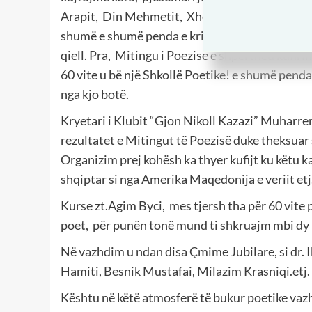
Arapit, Din Mehmetit, Xhevahir Spahiut, Visar 
shumë e shumë penda e krijues të njohur, edhe 
qiell. Pra, Mitingu i Poezisë e shpërtheu kufir
60 vite u bë një Shkollë Poetike! e shumë penda t
nga kjo botë.
Kryetari i Klubit “Gjon Nikoll Kazazi” Muharre
rezultatet e Mitingut të Poezisë duke theksuar
Organizim prej kohësh ka thyer kufijt ku këtu k
shqiptar si nga Amerika Maqedonija e veriit etj
Kurse zt.Agim Byci, mes tjersh tha për 60 vite 
poet, për punën tonë mund ti shkruajm mbi dy 
Në vazhdim u ndan disa Çmime Jubilare, si dr. 
Hamiti, Besnik Mustafai, Milazim Krasniqi.etj.
Kështu në këtë atmosferë të bukur poetike va