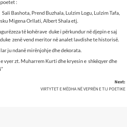
 poetet :
 Sali Bashota, Prend Buzhala, Lulzim Logu, Lulzim Tafa,
ku Migena Orllati, Albert Shala etj.
ugurëzeza të kohërave duke i përkundur në djepin e saj
duke zenë vend meritor në analet lavdishe te historisë.
ilar ju ndanë mirënjohje dhe dekorata.
e vyer zt. Muharrem Kurti dhe kryesin e shkëqyer dhe
i”
Next:
VIRTYTET E MËDHA NË VEPRËN E TIJ POETIKE