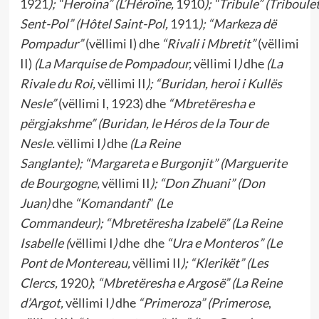
1921
);
“Heroina”
(L’Héroïne,
1910
);
“Tribule”
(Triboule
Sent-Pol”
(Hôtel Saint-Pol,
1911
);
“Markeza dë
Pompadur”
(vëllimi I) dhe
“Rivali i Mbretit”
(vëllimi
II)
(La Marquise de Pompadour,
vëllimi I
)
dhe
(La
Rivale du Roi,
vëllimi II
);
“Buridan, heroi i Kullës
Nesle”
(vëllimi I, 1923) dhe
“Mbretëresha e
përgjakshme”
(
Buridan, le Héros de la Tour de
Nesle.
vëllimi I
)
dhe
(La Reine
Sanglante);
“Margareta e Burgonjit”
(
Marguerite
de Bourgogne,
vëllimi II
);
“Don Zhuani”
(
Don
Juan)
dhe
“Komandanti
”
(Le
Commandeur);
“Mbretëresha Izabelë”
(La Reine
Isabelle (
vëllimi I
)
dhe
dhe
“Ura e Monteros”
(Le
Pont de Montereau,
vëllimi II
);
“Klerikët”
(
Les
Clercs,
1920
)
;
“Mbretëresha e Argosë”
(
La Reine
d’Argot,
vëllimi I
)
dhe
“Primeroza”
(Primerose
,