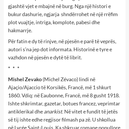
gjashtë vjet e mbajnë në burg. Nga një histori e
bukur dashurie, ngjarja shndërrohet në një rrëfim
plot vuajtje, intriga, komplote, pabesi dhe
hakmarrje.
Për fatin e dy të rinjve, në pjesën e parë të veprës,
autori s’na jep dot informata. Historinë e tyre e
vazhdon në pjesën e dytë të librit.
* * *
Mishel Zevako
(Michel Zévaco) lindi në
Ajaçio/Ajaccio të Korsikës, Francë, më 1 shkurt
1860. Vdiq: në Eaubonne, Francë, më 8 gusht 1918.
Ishte shkrimtar, gazetar, botues francez, veprimtar
antiklerikal dhe
anarkist
. Në vitet e fundit të jetës
së tij ishte edhe regjisor filmash pa zë. U shkollua
në Lycée Saint-Louis. Ka shkruar romane popullore