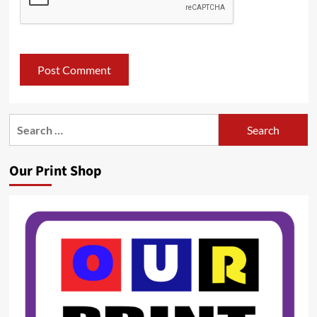
Search
for:
Our Print Shop