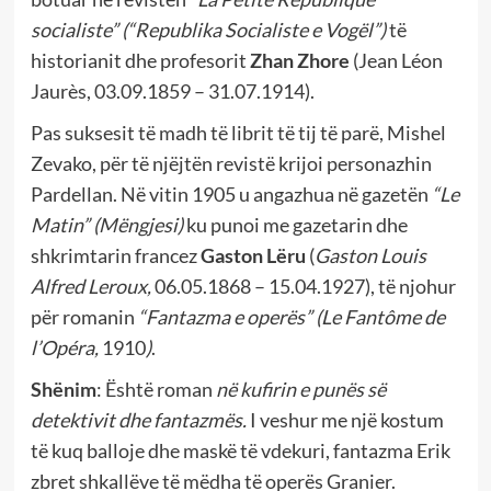
socialiste”
(“Republika Socialiste e Vogël”)
të
historianit dhe profesorit
Zhan Zhore
(Jean Léon
Jaurès, 03.09.1859 – 31.07.1914).
Pas suksesit të madh të librit të tij të parë, Mishel
Zevako, për të njëjtën revistë krijoi personazhin
Pardellan. Në vitin 1905 u angazhua në gazetën
“Le
Matin”
(Mëngjesi)
ku punoi me gazetarin dhe
shkrimtarin francez
Gaston Lëru
(
Gaston Louis
Alfred Leroux,
06.05.1868 – 15.04.1927), të njohur
për romanin
“Fantazma e operës”
(
Le Fantôme de
l’Opéra,
1910
)
.
Shënim
: Është roman
në kufirin e punës së
detektivit dhe fantazmës.
I veshur me një kostum
të kuq balloje dhe maskë të vdekuri, fantazma Erik
zbret shkallëve të mëdha të operës Granier.