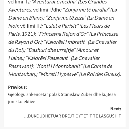
vëllimi II
);
“Aventurat e mëdha”
(
Les Grandes
Aventures,
vëllimi I
)
dhe
“Zonja me të bardha”
(La
Dame en Blanc);
“Zonja me të zeza”
(
La Dame en
Noir,
vëllimi II
);
“Lulet e Parisit”
(
Les Fleurs de
Paris,
1921
);
“Princesha Rejon d’Or”
(
La Princesse
de Rayon d’Or);
“Kalorësi i mbretit”
(
Le Chevalier
du Roi);
“Dashuri dhe urrejtje”
(
Amour et
Haine);
“Kalorësi Pasavant” (Le Chevalier
Passavant)
;
“Konti i Montobanit”
(
Le Comte de
Montauban);
“Mbreti i lypësve” (
Le Roi des Gueux).
Post
Previous:
Gjeologu shkencëtar polak Stanislaw Zuber dhe kujtesa
navigation
jonë kolektive
Next:
…DUKE UDHËTUAR DREJT QYTETIT TË LASGUSHIT