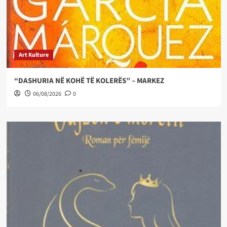
Art Kulture
“DASHURIA NË KOHË TË KOLERËS” – MARKEZ
06/08/2026
0