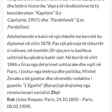
dhe letërsi historike. Vepra të rëndësishme të tij
konsiderohen
“Kapiteni” (
Le
Capitaine,
1907
);
dhe
“Pardellanët” (
Les
Pardaillan).
Adoleshencën e kaloi në një shkollë me konvikt ku
diplomoi në vitin 1878. Pas një përvoje të shkurtër
si mësues, në moshën 20-vjeçare iu bashkua
ushtrisë ku qëndroi katër vjet. Në korrik të vitit
1886 u lirua nga detyrimet ushtarake dhe vajti në
Paris. I joshur nga letërsia dhe politika, Mishel
Zevako u bë gazetar dhe zëvendës-redaktor i
gazetës
“L’ Égalité” (Barazi)
që drejtohej nga
revolucionari socialist
Zhyl
Rok
(Jules
Roques;
Paris, 24.10.1850 – Paris,
08.03.1909).