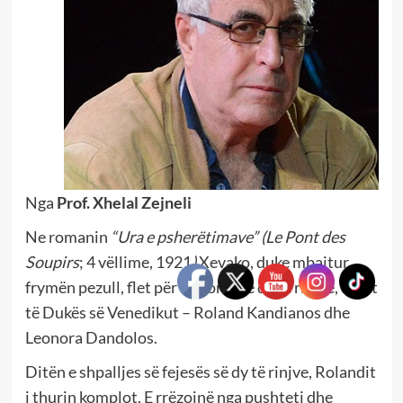
Nga
Prof. Xhelal Zejneli
Ne romanin
“Ura e psherëtimave” (
Le Pont des
Soupirs
; 4 vëllime, 1921
)
Xevako, duke mbajtur
frymën pezull, flet për historinë e dy të rinjve, djalit
të Dukës së Venedikut – Roland Kandianos dhe
Leonora Dandolos.
Ditën e shpalljes së fejesës së dy të rinjve, Rolandit
i thurin komplot. E rrëzojnë nga pushteti dhe