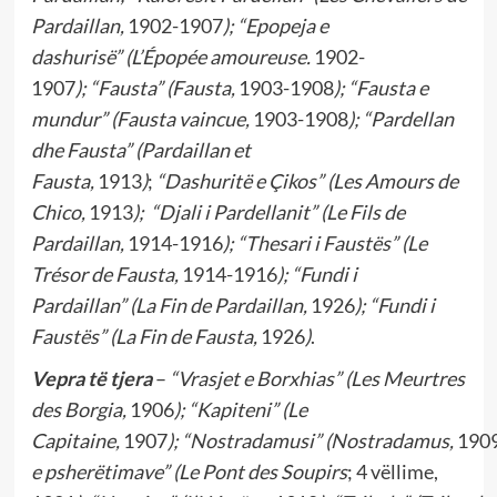
Pardaillan,
1902-1907
);
“Epopeja e
dashurisë”
(
L’Épopée amoureuse.
1902-
1907
);
“Fausta”
(
Fausta,
1903-1908
);
“Fausta e
mundur”
(
Fausta vaincue,
1903-1908
);
“Pardellan
dhe Fausta”
(
Pardaillan et
Fausta,
1913
)
;
“Dashuritë e Çikos”
(
Les Amours de
Chico,
1913
);
“Djali i Pardellanit”
(
Le Fils de
Pardaillan,
1914-1916
);
“Thesari i Faustës”
(
Le
Trésor de Fausta,
1914-1916
);
“Fundi i
Pardaillan”
(
La Fin de Pardaillan,
1926
);
“Fundi i
Faustës”
(
La Fin de Fausta,
1926
)
.
Vepra të tjera
–
“Vrasjet e Borxhias”
(
Les Meurtres
des Borgia,
1906
);
“Kapiteni”
(Le
Capitaine,
1907
);
“Nostradamusi”
(Nostradamus,
190
e psherëtimave”
(Le Pont des Soupirs
; 4 vëllime,