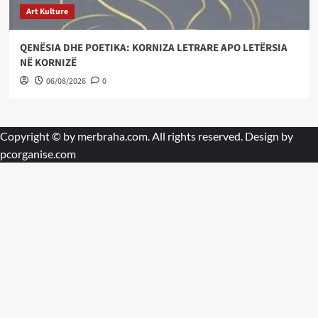
Art Kulture
QENËSIA DHE POETIKA: KORNIZA LETRARE APO LETËRSIA
NË KORNIZË
06/08/2026
0
Copyright © by
merbraha.com
. All rights reserved. Design by
pcorganise.com