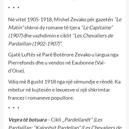
* * *
Në vitet 1905-1918, Mishel Zevako për
gazetën
“Le
Matin”
shkroi dy romane të tjera
“
Le Capitaine”
(1907)
dhe vazhdimin e ciklit
“
Les Chevaliers de
Pardaillan (1902-1907)
“.
Gjatë Luftës së Parë Botërore Zevako u largua nga
Pierrefonds dhe u vendos në Eaubonne (Val-
d’Oise).
Vdiq më 8 gusht 1918 nga një sëmundje e rëndë. Ka
mbetur në kujtesën e lexuesve si një shkrimtar
francez i romaneve popullore.
* * *
Vepra të botuara
– Cikli
„Pardellanët”
(Les
Pardaillan;
“Kalorësit Pardellan”
(
Les Chevaliers de