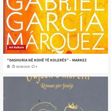
Art Kulture
“DASHURIA NË KOHË TË KOLERËS” – MARKEZ
06/08/2026
0