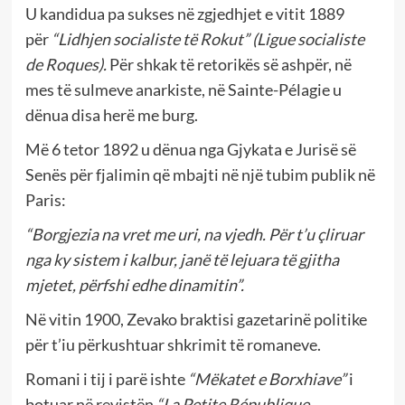
U kandidua pa sukses në zgjedhjet e vitit 1889
për
“Lidhjen socialiste të Rokut” (Ligue socialiste
de Roques).
Për shkak të retorikës së ashpër, në
mes të sulmeve anarkiste, në Sainte-Pélagie u
dënua disa herë me burg.
Më 6 tetor 1892 u dënua nga Gjykata e Jurisë së
Senës për fjalimin që mbajti në një tubim publik në
Paris:
“Borgjezia na vret me uri, na vjedh. Për t’u çliruar
nga ky sistem i kalbur, janë të lejuara të gjitha
mjetet, përfshi edhe dinamitin”.
Në vitin 1900, Zevako braktisi gazetarinë politike
për t’iu përkushtuar shkrimit të romaneve.
Romani i tij i parë ishte
“Mëkatet e Borxhiave”
i
botuar në revistën
“La Petite République