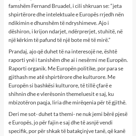
famshëm Fernand Bruadel, i cili shkruan se: “jeta
shpirtërore dhe intelektuale e Europës rrjedh nën
ndikimin e dhunshëm të ndryshimeve. Ajo i
dëshiron, i krijon ndarjet, ndërprerjet, stuhitë, në
një kërkim të pafund të një bote më të mirë.”
Prandaj, ajo që duhet të na interesojë ne, është
raporti ynë i tanishëm dhe ai i nesërmi me Europën.
Raporti organik. Me Europën politike, por para se
gjithash me atë shpirtërore dhe kulturore. Me
Europën si bashkësi kulturore, të tillë çfarë e
shihnin dhe e vlerësonin themeluesit e saj, ku
mbizotëron paqja, liria dhe mirëqenia për të gjithë.
Deri me sot- duhet ta themi- ne nuk jemi bërë pjesë
e Europës, jo për fajin e saj dhe të asnjë vendi
specifik, por për shkak të batakçinjve tanë, që kanë