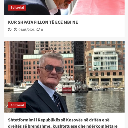
Editorial
KUR SHPATA FILLON TË ECË MBI NE
04/08/2026
0
Editorial
Shtetformimi i Republikës së Kosovës në dritën e së
drejtës së brendshme, kushtetuese dhe ndërkombëtare