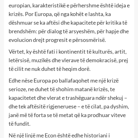
europian, karakteristikë e përhershme është ideja e
krizës. Por Europa, që nga kohët e lashta, ka
dëshmuar se ka aftësi dhe kapacitete për kritika të
brendshëm: për dialog të arsyeshëm, për hapje dhe
evolucion drejt progresit e përsosmërisë.
Vërtet, ky është fati i kontinentit të kulturës, artit,
letërsisë, muzikës dhe vlerave të demokracisë, prej
të cilit ne nuk duhet të heqim dorë.
Edhe nëse Europa po ballafaqohet me një krizë
serioze, ne duhet të shohim matanë krizës, te
kapacitetet dhe vlerat e trashëguara ndër shekuj –
dhe tek aftësitë rigjeneruese – e të cilat, pa dyshim,
janë më të forta se të metat që ka prodhuar viteve
të fundit.
Në një linjë me Econ është edhe historiani i