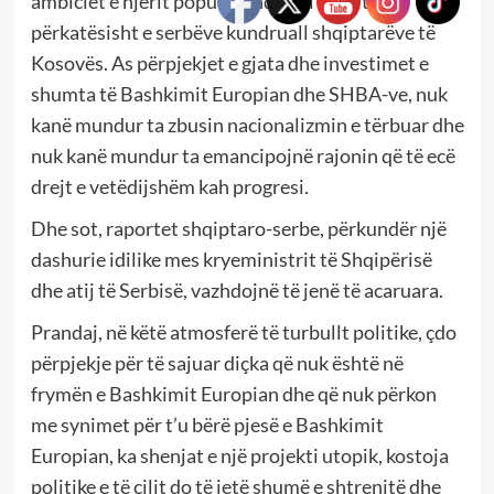
ambiciet e njërit popull kundruall tjetrit,
përkatësisht e serbëve kundruall shqiptarëve të
Kosovës. As përpjekjet e gjata dhe investimet e
shumta të Bashkimit Europian dhe SHBA-ve, nuk
kanë mundur ta zbusin nacionalizmin e tërbuar dhe
nuk kanë mundur ta emancipojnë rajonin që të ecë
drejt e vetëdijshëm kah progresi.
Dhe sot, raportet shqiptaro-serbe, përkundër një
dashurie idilike mes kryeministrit të Shqipërisë
dhe atij të Serbisë, vazhdojnë të jenë të acaruara.
Prandaj, në këtë atmosferë të turbullt politike, çdo
përpjekje për të sajuar diçka që nuk është në
frymën e Bashkimit Europian dhe që nuk përkon
me synimet për t’u bërë pjesë e Bashkimit
Europian, ka shenjat e një projekti utopik, kostoja
politike e të cilit do të jetë shumë e shtrenjtë dhe