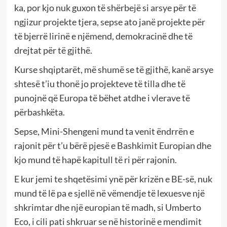
ka, por kjo nuk guxon të shërbejë si arsye për të
ngjizur projekte tjera, sepse ato janë projekte për
të bjerrë lirinë e njëmend, demokracinë dhe të
drejtat për të gjithë.
Kurse shqiptarët, më shumë se të gjithë, kanë arsye
shtesë t’iu thonë jo projekteve të tilla dhe të
punojnë që Europa të bëhet atdhe i vlerave të
përbashkëta.
Sepse, Mini-Shengeni mund ta venit ëndrrën e
rajonit për t’u bërë pjesë e Bashkimit Europian dhe
kjo mund të hapë kapitull të ri për rajonin.
E kur jemi te shqetësimi ynë për krizën e BE-së, nuk
mund të lë pa e sjellë në vëmendje të lexuesve një
shkrimtar dhe një europian të madh, si Umberto
Eco, i cili pati shkruar se në historinë e mendimit