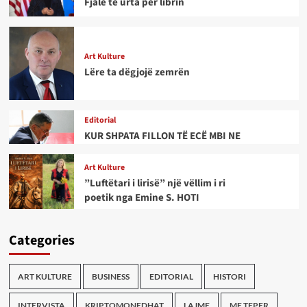
Fjalë të urta për librin
Art Kulture
Lëre ta dëgjojë zemrën
Editorial
KUR SHPATA FILLON TË ECË MBI NE
Art Kulture
”Luftëtari i lirisë” një vëllim i ri
poetik nga Emine S. HOTI
Categories
ART KULTURE
BUSINESS
EDITORIAL
HISTORI
INTERVISTA
KRIPTOMONEDHAT
LAJME
ME TEPER