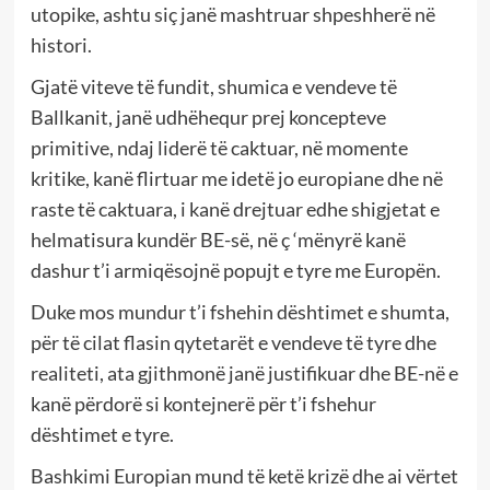
utopike, ashtu siç janë mashtruar shpeshherë në
histori.
Gjatë viteve të fundit, shumica e vendeve të
Ballkanit, janë udhëhequr prej koncepteve
primitive, ndaj liderë të caktuar, në momente
kritike, kanë flirtuar me idetë jo europiane dhe në
raste të caktuara, i kanë drejtuar edhe shigjetat e
helmatisura kundër BE-së, në ç ‘mënyrë kanë
dashur t’i armiqësojnë popujt e tyre me Europën.
Duke mos mundur t’i fshehin dështimet e shumta,
për të cilat flasin qytetarët e vendeve të tyre dhe
realiteti, ata gjithmonë janë justifikuar dhe BE-në e
kanë përdorë si kontejnerë për t’i fshehur
dështimet e tyre.
Bashkimi Europian mund të ketë krizë dhe ai vërtet