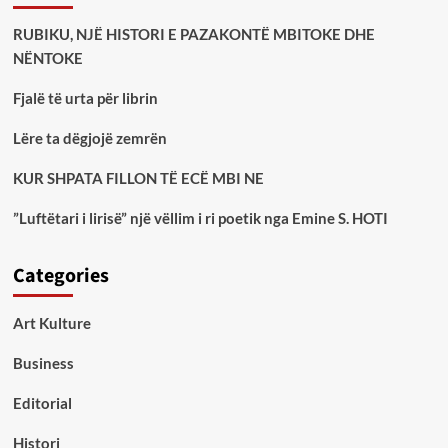
RUBIKU, NJË HISTORI E PAZAKONTË MBITOKE DHE
NËNTOKE
Fjalë të urta për librin
Lëre ta dëgjojë zemrën
KUR SHPATA FILLON TË ECË MBI NE
”Luftëtari i lirisë” një vëllim i ri poetik nga Emine S. HOTI
Categories
Art Kulture
Business
Editorial
Histori