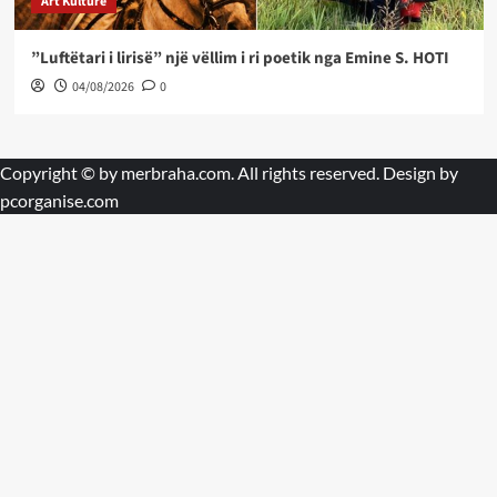
Art Kulture
”Luftëtari i lirisë” një vëllim i ri poetik nga Emine S. HOTI
04/08/2026
0
Copyright © by
merbraha.com
. All rights reserved. Design by
pcorganise.com