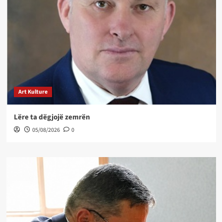
Art Kulture
Lëre ta dëgjojë zemrën
05/08/2026
0