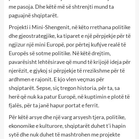
me pasoja. Dhe këtë më së shtrenjti mund ta
paguajnë shqiptarët.
Projekti i Mini-Shengenit, në këto rrethana politike
dhe gjeostrategjike, ka tiparet e një përpjekje për të
ngjizur një mini Europë, por përtej kufijve realë të
Europës së sotme politike. Në këtë drejtim,
pavarësisht lehtësirave që mund të krijojë ideja për
njerëzit, e gjykoj si përpjekje të rrezikshme për të
ardhmen e rajonit. E kjo vlen veçmas për
shqiptarët. Sepse, siç tregon historia, për ta, sa
herë që nuk ka patur Europë, në kuptimin e plotë të
fjalës, për ta janë hapur portat e ferrit.
Për këtë arsye dhe një varg arsyesh tjera, politike,
ekonomike e kulturore, shqiptarët duhet t’i hapin
sytë dhe nuk duhet të mashtrohen me projekte