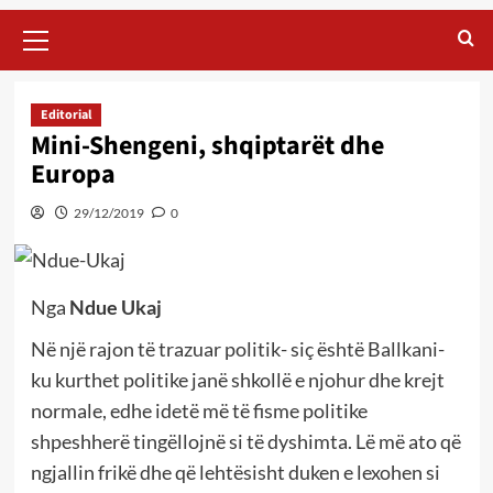
Primary
Menu
Editorial
Mini-Shengeni, shqiptarët dhe
Europa
29/12/2019
0
Nga
Ndue Ukaj
Në një rajon të trazuar politik- siç është Ballkani-
ku kurthet politike janë shkollë e njohur dhe krejt
normale, edhe idetë më të fisme politike
shpeshherë tingëllojnë si të dyshimta. Lë më ato që
ngjallin frikë dhe që lehtësisht duken e lexohen si