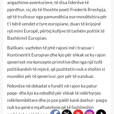
angazhime aventuriere, të disa liderëve të
pjerdhur, siç do të thoshte poeti Frederik Rreshpja,
që të trullosur nga pamundësia ose mosdëshira për
t’i bërë vendet e tyre europiane, duan të krijojnë
një mini Europë, përtej kufijve të tashëm politik të
Bashkimit Europian.
Ballkani, vazhdon të jetë rajoni më i trazuar i
Kontinentit Europian dhe kjo për shkak se ky rajon
qeveriset me koncepte primitive dhe nga një tufë
politikanësh të mjerë, që pushtetin nuk e shohin si
mundësi për të qeverisur, por për të sunduar.
Ndonëse në dekadat e fundit në rajon ka patur
paqe- dhe kjo ka ndodhë për shkak të ndërhyrjes
ndërkombëtare dhe jo pse palët kanë dashur- paqja
nuk ka qenë e mjaftueshme që të fashiteshin