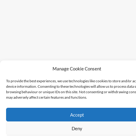
Manage Cookie Consent
To provide the best experiences, we use technologies like cookies to store and/or a
device information. Consenting to these technologies will allow us to process data 
browsing behaviour or unique IDs on this site. Not consenting or withdrawing cons
may adversely affect certain features and functions.
Accept
Deny