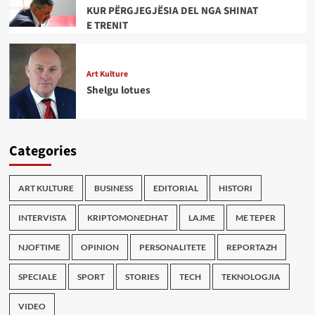
KUR PËRGJEGJËSIA DEL NGA SHINAT
E TRENIT
Art Kulture
Shelgu lotues
Categories
ART KULTURE
BUSINESS
EDITORIAL
HISTORI
INTERVISTA
KRIPTOMONEDHAT
LAJME
ME TEPER
NJOFTIME
OPINION
PERSONALITETE
REPORTAZH
SPECIALE
SPORT
STORIES
TECH
TEKNOLOGJIA
VIDEO