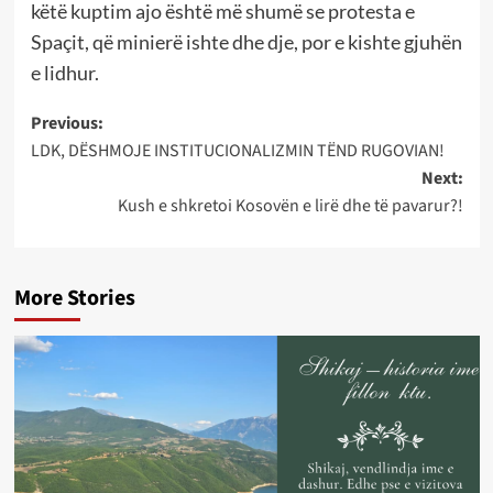
këtë kuptim ajo është më shumë se protesta e
Spaçit, që minierë ishte dhe dje, por e kishte gjuhën
e lidhur.
Post
Previous:
LDK, DËSHMOJE INSTITUCIONALIZMIN TËND RUGOVIAN!
navigation
Next:
Kush e shkretoi Kosovën e lirë dhe të pavarur?!
More Stories