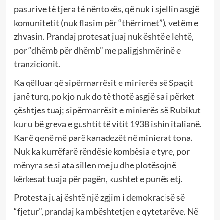
pasurive të tjera të nëntokës, që nuk i sjellin asgjë
komunitetit (nuk flasim për “thërrimet”), vetëm e
zhvasin. Prandaj protesat juaj nuk është e lehtë,
por “dhëmb për dhëmb” me paligjshmërinë e
tranzicionit.
Ka qëlluar që sipërmarrësit e minierës së Spaçit
janë turq, po kjo nuk do të thotë asgjë sa i përket
çështjes tuaj; sipërmarrësit e minierës së Rubikut
kur u bë greva e gushtit të vitit 1938 ishin italianë.
Kanë qenë më parë kanadezët në minierat tona.
Nuk ka kurrëfarë rëndësie kombësia e tyre, por
mënyra se si ata sillen me ju dhe plotësojnë
kërkesat tuaja për pagën, kushtet e punës etj.
Protesta juaj është një zgjim i demokracisë së
“fjetur”, prandaj ka mbështetjen e qytetarëve. Në