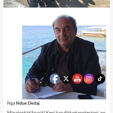
Nga
Ndue Dedaj
Minatorë të Spaçit! Keni kaq ditë që protestoni, po