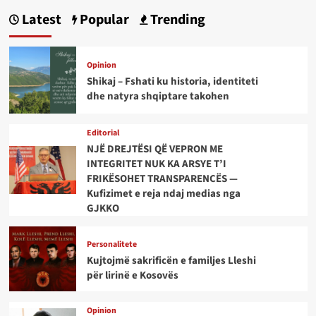
Latest
Popular
Trending
Opinion
Shikaj – Fshati ku historia, identiteti
dhe natyra shqiptare takohen
Editorial
NJË DREJTËSI QË VEPRON ME
INTEGRITET NUK KA ARSYE T’I
FRIKËSOHET TRANSPARENCËS —
Kufizimet e reja ndaj medias nga
GJKKO
Personalitete
Kujtojmë sakrificën e familjes Lleshi
për lirinë e Kosovës
Opinion