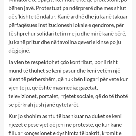
bëhen javë. Protestuat pa ndërprerë dhe mes shiut
që s’kishte të ndalur. Kanë ardhë dhe ju kanë takuar
përfaqësues institucionesh lokale e qendrore, për
të shprehur solidaritetin me ju dhe mirë kanë bërë,
ju kanë pritur dhe në tavolina qeverie kinse po ju
dëgjojnë.
Ia vlen te respektohet çdo kontribut, por lirisht
mund të thuhet se keni pasur dhe keni vetëm një
aleat të përhershëm, që nuk bën llogari për vete kur
vjen te ju, që është masmedia: gazetat,
televizionet, portalet, rrjetet sociale, që do të thotë
se përkrah jush janë qytetarët.
Kur jo shohim ashtu të bashkuar na duket se keni
njëzet e pesë vjet që jeni në protestë, që kur kanë
filluar konçesionet e dyshimta të bakrit, kromit e