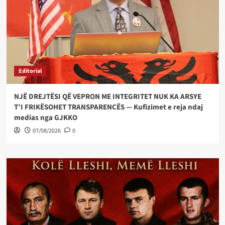
Editorial
NJË DREJTËSI QË VEPRON ME INTEGRITET NUK KA ARSYE
T’I FRIKËSOHET TRANSPARENCËS — Kufizimet e reja ndaj
medias nga GJKKO
07/08/2026
0