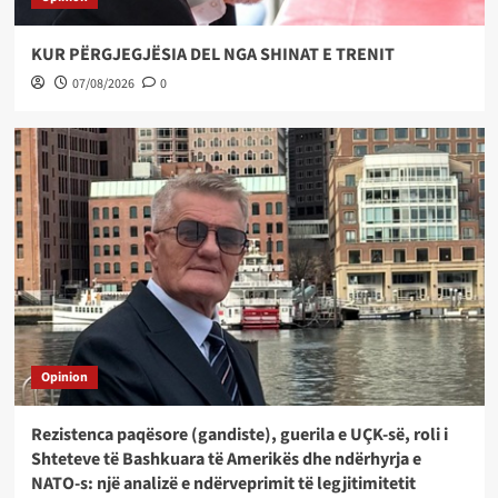
KUR PËRGJEGJËSIA DEL NGA SHINAT E TRENIT
07/08/2026
0
Opinion
Rezistenca paqësore (gandiste), guerila e UÇK-së, roli i
Shteteve të Bashkuara të Amerikës dhe ndërhyrja e
NATO-s: një analizë e ndërveprimit të legjitimitetit