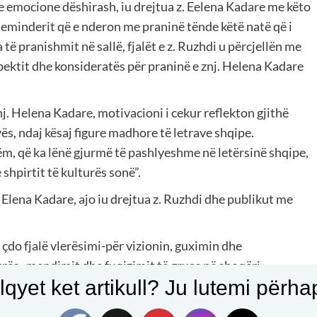
he emocione dëshirash, iu drejtua z. Eelena Kadare me këto
aleminderit që e nderon me praninë tënde këtë natë që i
a të pranishmit në sallë, fjalët e z. Ruzhdi u përcjellën me
spektit dhe konsideratës për praninë e znj. Helena Kadare
j. Helena Kadare, motivacioni i cekur reflekton gjithë
s, ndaj kësaj figure madhore të letrave shqipe.
hëm, që ka lënë gjurmë të pashlyeshme në letërsinë shqipe,
 shpirtit të kulturës sonë”.
 Elena Kadare, ajo iu drejtua z. Ruzhdi dhe publikut me
çdo fjalë vlerësimi-për vizionin, guximin dhe
rës, mendimit dhe fuqizimit të gruas në shoqëri.
qyet ket artikull? Ju lutemi përhapn
pësirën shqiptare më të pasur shpirtërisht”. Përsëri