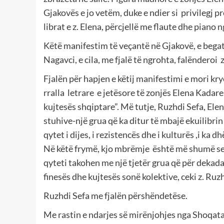
Gjakovës e jo vetëm, duke e ndier si privilegj pr
librat e z. Elena, përcjellë me flaute dhe piano n
Këtë manifestim të veçantë në Gjakovë, e begat
Nagavci, e cila, me fjalë të ngrohta, falënderoi
Fjalën për hapjen e këtij manifestimi e mori kryet
rralla letrare e jetësore të zonjës Elena Kadare, 
kujtesës shqiptare”. Më tutje, Ruzhdi Sefa, Elen
stuhive-një grua që ka ditur të mbajë ekuilibrin
qytet i dijes, i rezistencës dhe i kulturës ,i k
Në këtë frymë, kjo mbrëmje është më shumë se nj
qyteti takohen me një tjetër grua që për dekad
finesës dhe kujtesës sonë kolektive, ceki z. Ruz
Ruzhdi Sefa me fjalën përshëndetëse.
Me rastin e ndarjes së mirënjohjes nga Shoqata