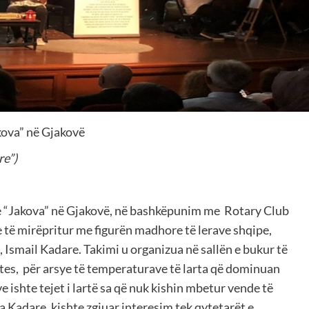
akova” në Gjakovë
re”)
ve “Jakova” në Gjakovë, në bashkëpunim me Rotary Club
 të mirëpritur me figurën madhore të lerave shqipe,
, Ismail Kadare. Takimi u organizua në sallën e bukur të
ites, për arsye të temperaturave të larta që dominuan
e ishte tejet i lartë sa që nuk kishin mbetur vende të
a Kadare, kishte zgjuar interesim tek qytetarët e