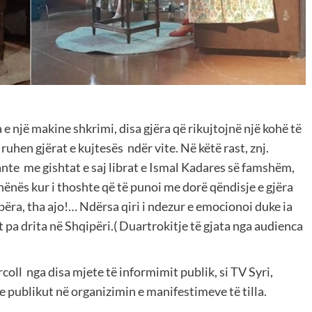
e një makine shkrimi, disa gjëra që rikujtojnë një kohë të
u ruhen gjërat e kujtesës ndër vite. Në këtë rast, znj.
te me gishtat e saj librat e Ismal Kadares së famshëm,
 nënës kur i thoshte që të punoi me dorë qëndisje e gjëra
ilpëra, tha ajo!… Ndërsa qiri i ndezur e emocionoi duke ia
t pa drita në Shqipëri.( Duartrokitje të gjata nga audienca
coll nga disa mjete të informimit publik, si TV Syri,
e publikut në organizimin e manifestimeve të tilla.