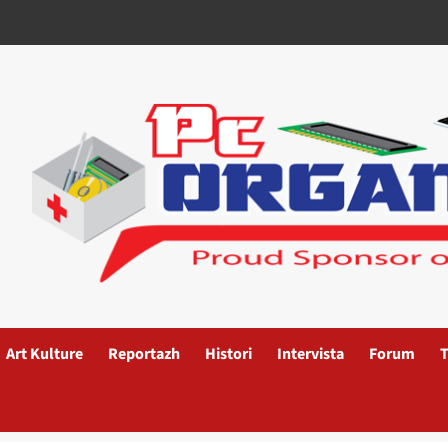
Art Kulture
Reportazh
Histori
Intervista
Forum
T