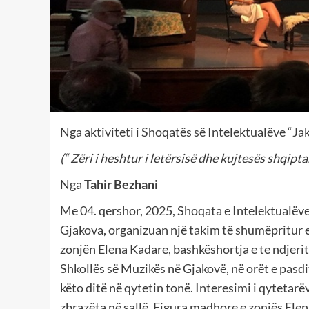
Nga aktiviteti i Shoqatës së Intelektualëve “J
(“ Zëri i heshtur i letërsisë dhe kujtesës shqipta
Nga
Tahir Bezhani
Me 04. qershor, 2025, Shoqata e Intelektualë
Gjakova, organizuan një takim të shumëpritur e
zonjën Elena Kadare, bashkëshortja e te ndjerit
Shkollës së Muzikës në Gjakovë, në orët e pasd
këto ditë në qytetin tonë. Interesimi i qytetarëv
zbrazëta në sallë. Figura madhore e zonjës Elen