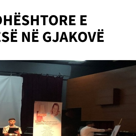
DHËSHTORE E
SË NË GJAKOVË