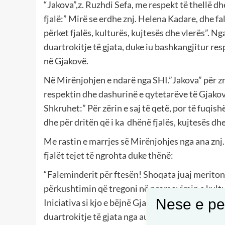
“Jakova”,z. Ruzhdi Sefa, me respekt të thellë d
fjalë:” Mirë se erdhe znj. Helena Kadare, dhe f
përket fjalës, kulturës, kujtesës dhe vlerës”. Ng
duartrokitje të gjata, duke iu bashkangjitur re
në Gjakovë.
Në Mirënjohjen e ndarë nga SHI.”Jakova” për zn
respektin dhe dashurinë e qytetarëve të Gjakovë
Shkruhet:” Për zërin e saj të qetë, por të fuqis
dhe për dritën që i ka dhënë fjalës, kujtesës dhe
Me rastin e marrjes së Mirënjohjes nga ana znj.
fjalët tejet të ngrohta duke thënë:
“Faleminderit për ftesën! Shoqata juaj meriton 
përkushtimin që tregoni në promovimin e kultu
Nese e pel
Iniciativa si kjo e bëjnë Gjakovën dhe gjithë ha
duartrokitje të gjata nga audienca.