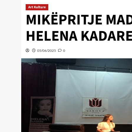
Art Kulture
MIKËPRITJE MA
HELENA KADARE
05/06/2025
0