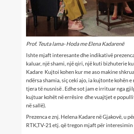
Prof. Teuta lama- Hoda me Elena Kadarenë
Ishte mjaft interesante dhe indikativë prezenca 
kaluar, një shami, një qiri, një kuti bizhuterie k
Kadare Kujtoi kohen kur me aso makine shkruan
ndërsa shamia, siç ceki ajo, ia kujtonte kohën e
tjera të nusnisë . Edhe sot jam e irrituar nga gj
kujtuar kohët në errësire dhe vuajtjet e populli
në sallë).
Prezenca e znj. Helena Kadare në Gjakovë, u për
RTK,TV-21 etj. që tregon mjaft për interesimin 