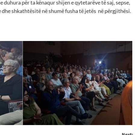
duhura për ta kënaqur shijen e qytetarëve të saj, sepse,
 dhe shkathtësitë në shumë fusha të jetës në përgjithësi.
Next: