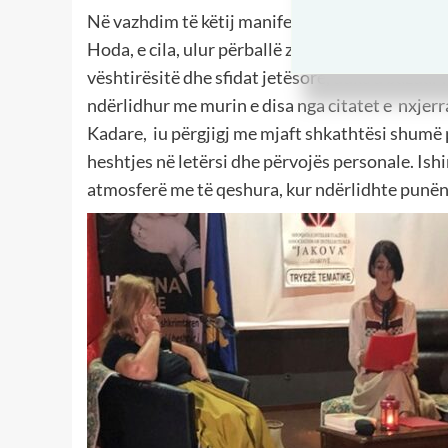
Në vazhdim të këtij manifestimi të rrallë në Gj
Hoda, e cila, ulur përballë znj. Kadare, iu drejt
vështirësitë dhe sfidat jetësore, duke u bazuar 
ndërlidhur me murin e disa nga citatet e nxjerra
Kadare, iu përgjigj me mjaft shkathtësi shumë p
heshtjes në letërsi dhe përvojës personale. Ish
atmosferë me të qeshura, kur ndërlidhte punën