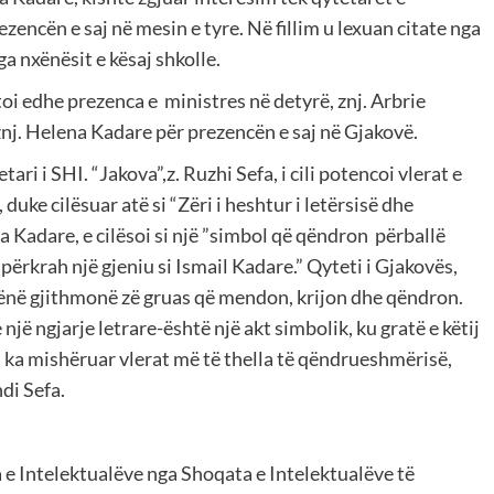
ezencën e saj në mesin e tyre. Në fillim u lexuan citate nga
ga nxënësit e kësaj shkolle.
oi edhe prezenca e ministres në detyrë, znj. Arbrie
 znj. Helena Kadare për prezencën e saj në Gjakovë.
ari i SHI. “Jakova”,z. Ruzhi Sefa, i cili potencoi vlerat e
duke cilësuar atë si “Zëri i heshtur i letërsisë dhe
a Kadare, e cilësoi si një ”simbol që qëndron përballë
 përkrah një gjeniu si Ismail Kadare.” Qyteti i Gjakovës,
a dhënë gjithmonë zë gruas që mendon, krijon dhe qëndron.
ë ngjarje letrare-është një akt simbolik, ku gratë e këtij
a ka mishëruar vlerat më të thella të qëndrueshmërisë,
hdi Sefa.
 e Intelektualëve nga Shoqata e Intelektualëve të