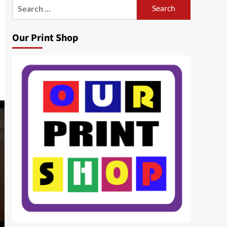
Search
for:
Our Print Shop