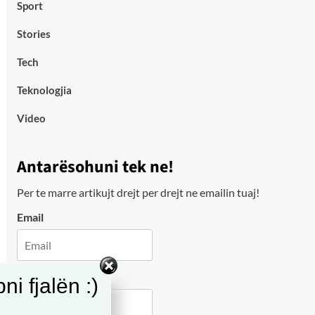
Sport
Stories
Tech
Teknologjia
Video
Antarësohuni tek ne!
Per te marre artikujt drejt per drejt ne emailin tuaj!
Email
City
i fjalën :)