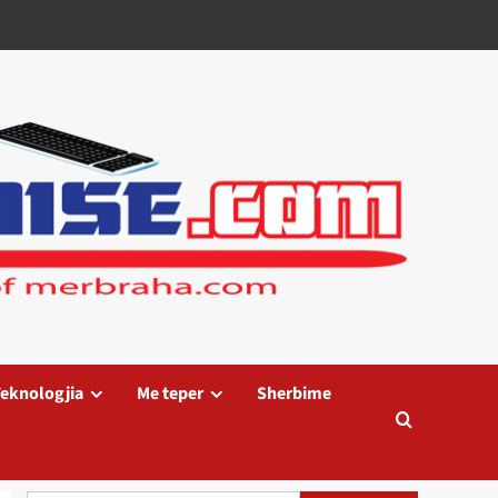
eknologjia
Me teper
Sherbime