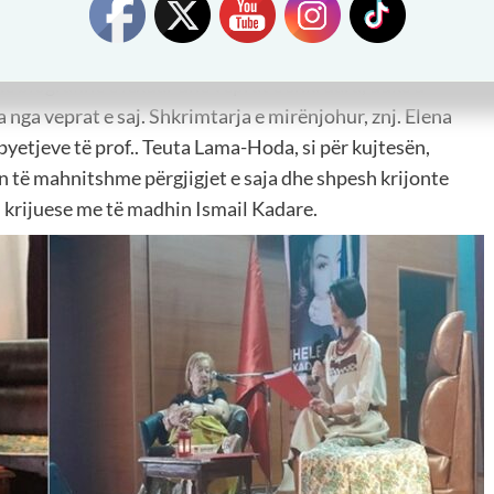
akovë, pjesa tjetër i kaloi për moderim Prof. Teuta Lama-
ua me disa pyetje të ndjeshme për jetën dhe veprën e saj,
në biografinë e lexuar dhe veprat e shkruara, duke u
 nga veprat e saj. Shkrimtarja e mirënjohur, znj. Elena
yetjeve të prof.. Teuta Lama-Hoda, si për kujtesën,
in të mahnitshme përgjigjet e saja dhe shpesh krijonte
 krijuese me të madhin Ismail Kadare.