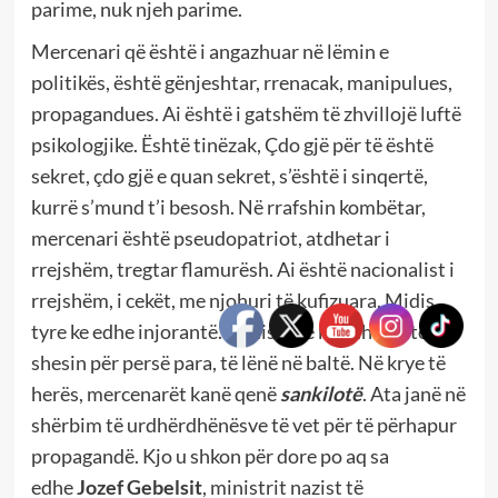
parime, nuk njeh parime.
Mercenari që është i angazhuar në lëmin e
politikës, është gënjeshtar, rrenacak, manipulues,
propagandues. Ai është i gatshëm të zhvillojë luftë
psikologjike. Është tinëzak, Çdo gjë për të është
sekret, çdo gjë e quan sekret, s’është i sinqertë,
kurrë s’mund t’i besosh. Në rrafshin kombëtar,
mercenari është pseudopatriot, atdhetar i
rrejshëm, tregtar flamurësh. Ai është nacionalist i
rrejshëm, i cekët, me njohuri të kufizuara. Midis
tyre ke edhe injorantë. Midis tyre ke edhe që të
shesin për persë para, të lënë në baltë. Në krye të
herës, mercenarët kanë qenë
sankilotë
. Ata janë në
shërbim të urdhërdhënësve të vet për të përhapur
propagandë. Kjo u shkon për dore po aq sa
edhe
Jozef Gebelsit
, ministrit nazist të