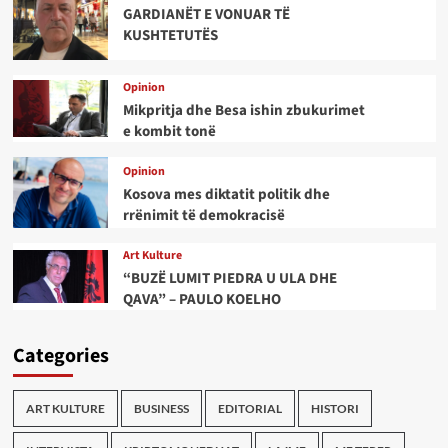
GARDIANËT E VONUAR TË
KUSHTETUTËS
Opinion
Mikpritja dhe Besa ishin zbukurimet
e kombit tonë
Opinion
Kosova mes diktatit politik dhe
rrënimit të demokracisë
Art Kulture
“BUZË LUMIT PIEDRA U ULA DHE
QAVA” – PAULO KOELHO
Categories
ART KULTURE
BUSINESS
EDITORIAL
HISTORI