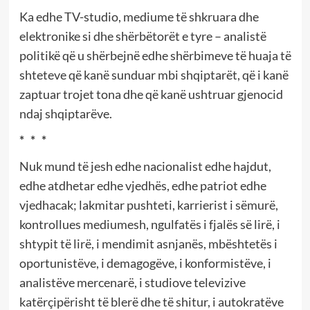
Ka edhe TV-studio, mediume të shkruara dhe
elektronike si dhe shërbëtorët e tyre – analistë
politikë që u shërbejnë edhe shërbimeve të huaja të
shteteve që kanë sunduar mbi shqiptarët, që i kanë
zaptuar trojet tona dhe që kanë ushtruar gjenocid
ndaj shqiptarëve.
* * *
Nuk mund të jesh edhe nacionalist edhe hajdut,
edhe atdhetar edhe vjedhës, edhe patriot edhe
vjedhacak; lakmitar pushteti, karrierist i sëmurë,
kontrollues mediumesh, ngulfatës i fjalës së lirë, i
shtypit të lirë, i mendimit asnjanës, mbështetës i
oportunistëve, i demagogëve, i konformistëve, i
analistëve mercenarë, i studiove televizive
katërçipërisht të blerë dhe të shitur, i autokratëve