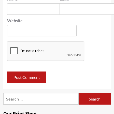
Website
Search
for:
Our Print Shop