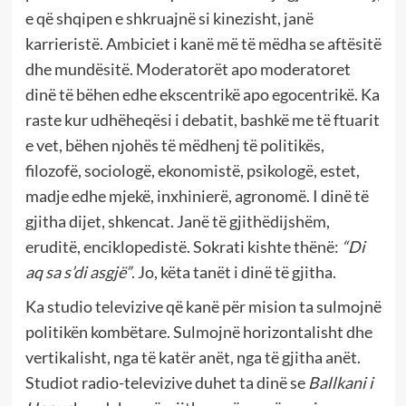
e që shqipen e shkruajnë si kinezisht, janë
karrieristë. Ambiciet i kanë më të mëdha se aftësitë
dhe mundësitë. Moderatorët apo moderatoret
dinë të bëhen edhe ekscentrikë apo egocentrikë. Ka
raste kur udhëheqësi i debatit, bashkë me të ftuarit
e vet, bëhen njohës të mëdhenj të politikës,
filozofë, sociologë, ekonomistë, psikologë, estet,
madje edhe mjekë, inxhinierë, agronomë. I dinë të
gjitha dijet, shkencat. Janë të gjithëdijshëm,
eruditë, enciklopedistë. Sokrati kishte thënë:
“Di
aq sa s’di asgjë”
. Jo, këta tanët i dinë të gjitha.
Ka studio televizive që kanë për mision ta sulmojnë
politikën kombëtare. Sulmojnë horizontalisht dhe
vertikalisht, nga të katër anët, nga të gjitha anët.
Studiot radio-televizive duhet ta dinë se
Ballkani i