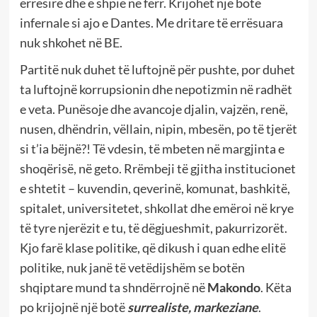
errësirë dhe e shpie në ferr. Krijohet një botë
infernale si ajo e Dantes. Me dritare të errësuara
nuk shkohet në BE.
Partitë nuk duhet të luftojnë për pushte, por duhet
ta luftojnë korrupsionin dhe nepotizmin në radhët
e veta. Punësoje dhe avancoje djalin, vajzën, renë,
nusen, dhëndrin, vëllain, nipin, mbesën, po të tjerët
si t’ia bëjnë?! Të vdesin, të mbeten në margjinta e
shoqërisë, në geto. Rrëmbeji të gjitha institucionet
e shtetit – kuvendin, qeverinë, komunat, bashkitë,
spitalet, universitetet, shkollat dhe emëroi në krye
të tyre njerëzit e tu, të dëgjueshmit, pakurrizorët.
Kjo farë klase politike, që dikush i quan edhe elitë
politike, nuk janë të vetëdijshëm se botën
shqiptare mund ta shndërrojnë në
Makondo
. Këta
po krijojnë një botë
surrealiste, markeziane
.