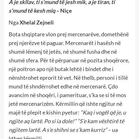
A je skllav, ti s’mund të jesh mik, a je tiran, ti
s’mund të kesh miq
– Niçe
Nga
Xhelal Zejneli
Bota shqiptare vlon prej mercenarëve, domethënë
prej njerëzve të paguar. Mercenarët i hasësh në
shumë lëmenj të jetës, në shumë fusha dhe në
shumë sfera. Për të përparuar në pozita shoqërore,
një poltron apo një butak lehtë i bindet dhe i
nënshtrohet eprorit të vet. Në thelb, personi i tillë
mund të shndërrohet edhe në mercenarë. Çdo
avancim në shoqëri, i pamerituar, s’ka se si të mos
jetë mercenarizëm. Kërmillin që ishte ngjitur në
majë të plepit e kishin pyetur:
“Kaq i vogël që je, u
ngjite aq lartë. Po si ia dole!”
“S’e kam vështirë të
ngjitem lartë. A s’e shihni se s’kam kurriz”
– ua
kthen kërmilli.