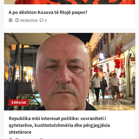
A po dështon Kosova të fitojë paqen?
09/08/2026
0
Editorial
Republika mbi interesat politike: sovraniteti i
qytetarëve, kushtetutshmëria dhe përgjegjësia
shtetërore