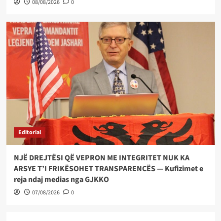
08/08/2026
0
Editorial
NJË DREJTËSI QË VEPRON ME INTEGRITET NUK KA
ARSYE T’I FRIKËSOHET TRANSPARENCËS — Kufizimet e
reja ndaj medias nga GJKKO
07/08/2026
0