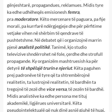
gënjeshtarë, propagandues, reklamues. Midis tyre
ka edhe udhëheqës emisionesh
femra
,
pra
moderatore
. Këto mercenare të paguara, pa fije
morali, pa kurrfarë ndërgjegjeje dhe për përfitime
vetjake vihen në shërbim të qendrave të
pushtetshme. Në debatet që i organizojnë marrin
pjesë
analistë politikë
. Tanimë, kjo studio
televizive shndërrohet në fole, çerdhe dhe strofull
propagande. Ky organizëm mashtruesish ka për
detyrë
të shpëlajë trurin e njeriut
. Këta paguhen
prej padronëve të tyre që ta shtrembërojnë
realitetin, ta lustrojnë realitetin, të bardhën ta
tregojnë të zezë dhe
vice versa
, të zezën të bardhë.
Midis analistëve ka edhe persona me tituj
akademikë, ligjërues universitarë. Këta
pseudointelektualë që nuk dinë asnjë gjuhë të huaj,