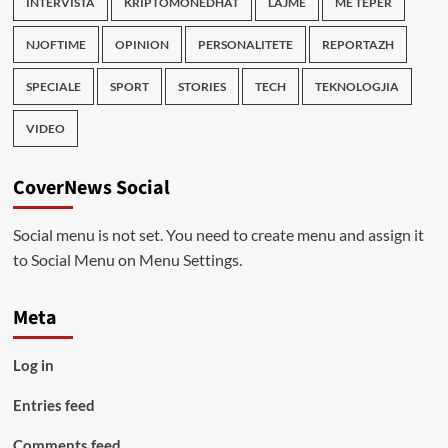
INTERVISTA
KRIPTOMONEDHAT
LAJME
ME TEPER
NJOFTIME
OPINION
PERSONALITETE
REPORTAZH
SPECIALE
SPORT
STORIES
TECH
TEKNOLOGJIA
VIDEO
CoverNews Social
Social menu is not set. You need to create menu and assign it
to Social Menu on Menu Settings.
Meta
Log in
Entries feed
Comments feed