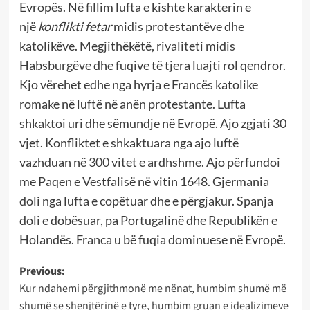
Evropës. Në fillim lufta e kishte karakterin e
një
konflikti fetar
midis protestantëve dhe
katolikëve. Megjithëkëtë, rivaliteti midis
Habsburgëve dhe fuqive të tjera luajti rol qendror.
Kjo vërehet edhe nga hyrja e Francës katolike
romake në luftë në anën protestante. Lufta
shkaktoi uri dhe sëmundje në Evropë. Ajo zgjati 30
vjet. Konfliktet e shkaktuara nga ajo luftë
vazhduan në 300 vitet e ardhshme. Ajo përfundoi
me Paqen e Vestfalisë në vitin 1648. Gjermania
doli nga lufta e copëtuar dhe e përgjakur. Spanja
doli e dobësuar, pa Portugalinë dhe Republikën e
Holandës. Franca u bë fuqia dominuese në Evropë.
Post
Previous:
Kur ndahemi përgjithmonë me nënat, humbim shumë më
navigation
shumë se shenjtërinë e tyre, humbim gruan e idealizimeve