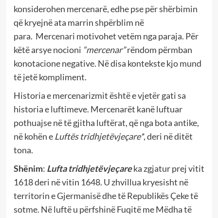
konsiderohen mercenarë, edhe pse për shërbimin
që kryejnë ata marrin shpërblim në
para. Mercenari motivohet vetëm nga paraja. Për
këtë arsye nocioni
“mercenar”
rëndom përmban
konotacione negative. Në disa kontekste kjo mund
të jetë kompliment.
Historia e mercenarizmit është e vjetër gati sa
historia e luftimeve. Mercenarët kanë luftuar
pothuajse në të gjitha luftërat, që nga bota antike,
në kohën e
Luftës tridhjetëvjeçare*
, deri në ditët
tona.
Shënim
:
Lufta tridhjetëvjeçare
ka zgjatur prej vitit
1618 deri në vitin 1648. U zhvillua kryesisht në
territorin e Gjermanisë dhe të Republikës Çeke të
sotme. Në luftë u përfshinë Fuqitë me Mëdha të