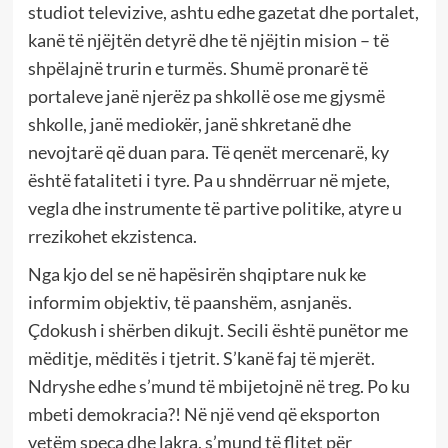
studiot televizive, ashtu edhe gazetat dhe portalet,
kanë të njëjtën detyrë dhe të njëjtin mision – të
shpëlajnë trurin e turmës. Shumë pronarë të
portaleve janë njerëz pa shkollë ose me gjysmë
shkolle, janë mediokër, janë shkretanë dhe
nevojtarë që duan para. Të qenët mercenarë, ky
është fataliteti i tyre. Pa u shndërruar në mjete,
vegla dhe instrumente të partive politike, atyre u
rrezikohet ekzistenca.
Nga kjo del se në hapësirën shqiptare nuk ke
informim objektiv, të paanshëm, asnjanës.
Çdokush i shërben dikujt. Secili është punëtor me
mëditje, mëditës i tjetrit. S’kanë faj të mjerët.
Ndryshe edhe s’mund të mbijetojnë në treg. Po ku
mbeti demokracia?! Në një vend që eksporton
vetëm speca dhe lakra, s’mund të flitet për