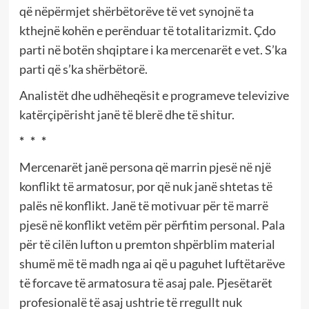
që nëpërmjet shërbëtorëve të vet synojnë ta
kthejnë kohën e perënduar të totalitarizmit. Çdo
parti në botën shqiptare i ka mercenarët e vet. S’ka
parti që s’ka shërbëtorë.
Analistët dhe udhëheqësit e programeve televizive
katërçipërisht janë të blerë dhe të shitur.
* * *
Mercenarët janë persona që marrin pjesë në një
konflikt të armatosur, por që nuk janë shtetas të
palës në konflikt. Janë të motivuar për të marrë
pjesë në konflikt vetëm për përfitim personal. Pala
për të cilën lufton u premton shpërblim material
shumë më të madh nga ai që u paguhet luftëtarëve
të forcave të armatosura të asaj pale. Pjesëtarët
profesionalë të asaj ushtrie të rregullt nuk