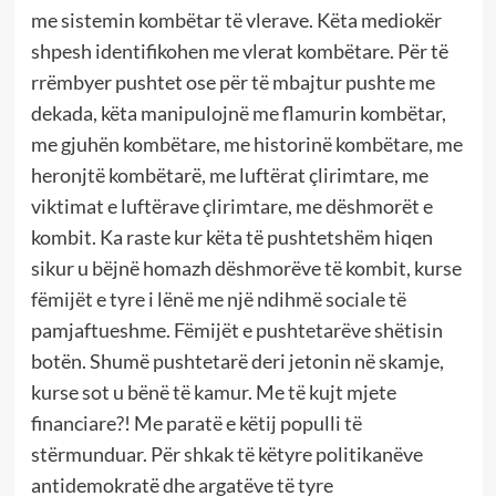
me sistemin kombëtar të vlerave. Këta mediokër
shpesh identifikohen me vlerat kombëtare. Për të
rrëmbyer pushtet ose për të mbajtur pushte me
dekada, këta manipulojnë me flamurin kombëtar,
me gjuhën kombëtare, me historinë kombëtare, me
heronjtë kombëtarë, me luftërat çlirimtare, me
viktimat e luftërave çlirimtare, me dëshmorët e
kombit. Ka raste kur këta të pushtetshëm hiqen
sikur u bëjnë homazh dëshmorëve të kombit, kurse
fëmijët e tyre i lënë me një ndihmë sociale të
pamjaftueshme. Fëmijët e pushtetarëve shëtisin
botën. Shumë pushtetarë deri jetonin në skamje,
kurse sot u bënë të kamur. Me të kujt mjete
financiare?! Me paratë e këtij populli të
stërmunduar. Për shkak të këtyre politikanëve
antidemokratë dhe argatëve të tyre