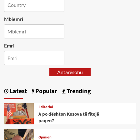
Mbiemri
Emri
Antarësohu
Latest
Popular
Trending
Editorial
A po dështon Kosova të fitojë
paqen?
Opinion