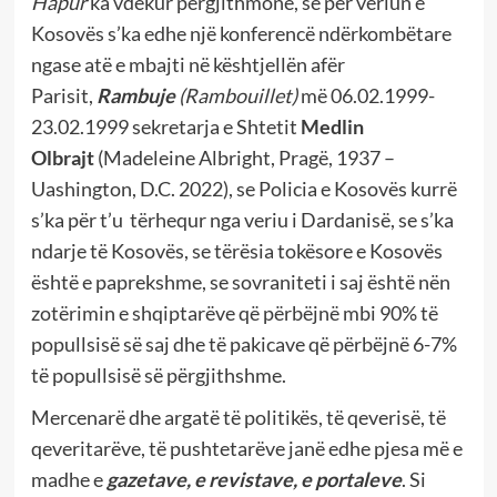
Hapur
ka vdekur përgjithmonë, se për veriun e
Kosovës s’ka edhe një konferencë ndërkombëtare
ngase atë e mbajti në kështjellën afër
Parisit,
Rambuje
(Rambouillet)
më 06.02.1999-
23.02.1999 sekretarja e Shtetit
Medlin
Olbrajt
(Madeleine Albright, Pragë, 1937 –
Uashington, D.C. 2022), se Policia e Kosovës kurrë
s’ka për t’u tërhequr nga veriu i Dardanisë, se s’ka
ndarje të Kosovës, se tërësia tokësore e Kosovës
është e paprekshme, se sovraniteti i saj është nën
zotërimin e shqiptarëve që përbëjnë mbi 90% të
popullsisë së saj dhe të pakicave që përbëjnë 6-7%
të popullsisë së përgjithshme.
Mercenarë dhe argatë të politikës, të qeverisë, të
qeveritarëve, të pushtetarëve janë edhe pjesa më e
madhe e
gazetave, e revistave, e portaleve
. Si