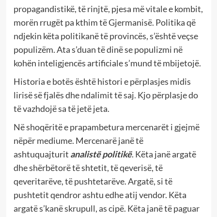
propagandistikë, të rinjtë, pjesa më vitale e kombit,
morën rrugët pa kthim të Gjermanisë. Politika që
ndjekin këta politikanë të provincës, s’është veçse
populizëm. Ata s’duan të dinë se populizmi në
kohën inteligjencës artificiale s’mund të mbijetojë.
Historia e botës është histori e përplasjes midis
lirisë së fjalës dhe ndalimit të saj. Kjo përplasje do
të vazhdojë sa të jetë jeta.
Në shoqëritë e prapambetura mercenarët i gjejmë
nëpër mediume. Mercenarë janë të
ashtuquajturit
analistë politikë
. Këta janë argatë
dhe shërbëtorë të shtetit, të qeverisë, të
qeveritarëve, të pushtetarëve. Argatë, si të
pushtetit qendror ashtu edhe atij vendor. Këta
argatë s’kanë skrupull, as cipë. Këta janë të paguar