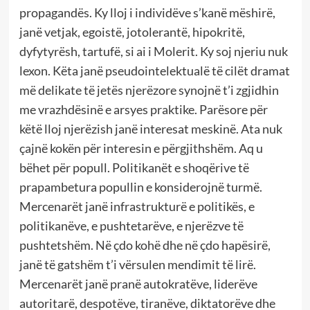
propagandës. Ky lloj i individëve s’kanë mëshirë,
janë vetjak, egoistë, jotolerantë, hipokritë,
dyfytyrësh, tartufë, si ai i Molerit. Ky soj njeriu nuk
lexon. Këta janë pseudointelektualë të cilët dramat
më delikate të jetës njerëzore synojnë t’i zgjidhin
me vrazhdësinë e arsyes praktike. Parësore për
këtë lloj njerëzish janë interesat meskinë. Ata nuk
çajnë kokën për interesin e përgjithshëm. Aq u
bëhet për popull. Politikanët e shoqërive të
prapambetura popullin e konsiderojnë turmë.
Mercenarët janë infrastrukturë e politikës, e
politikanëve, e pushtetarëve, e njerëzve të
pushtetshëm. Në çdo kohë dhe në çdo hapësirë,
janë të gatshëm t’i vërsulen mendimit të lirë.
Mercenarët janë pranë autokratëve, liderëve
autoritarë, despotëve, tiranëve, diktatorëve dhe