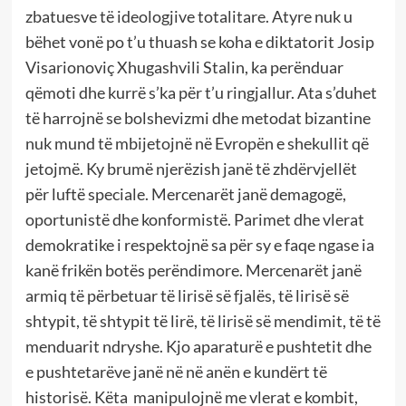
zbatuesve të ideologjive totalitare. Atyre nuk u
bëhet vonë po t’u thuash se koha e diktatorit Josip
Visarionoviç Xhugashvili Stalin, ka perënduar
qëmoti dhe kurrë s’ka për t’u ringjallur. Ata s’duhet
të harrojnë se bolshevizmi dhe metodat bizantine
nuk mund të mbijetojnë në Evropën e shekullit që
jetojmë. Ky brumë njerëzish janë të zhdërvjellët
për luftë speciale. Mercenarët janë demagogë,
oportunistë dhe konformistë. Parimet dhe vlerat
demokratike i respektojnë sa për sy e faqe ngase ia
kanë frikën botës perëndimore. Mercenarët janë
armiq të përbetuar të lirisë së fjalës, të lirisë së
shtypit, të shtypit të lirë, të lirisë së mendimit, të të
menduarit ndryshe. Kjo aparaturë e pushtetit dhe
e pushtetarëve janë në në anën e kundërt të
historisë. Këta manipulojnë me vlerat e kombit,