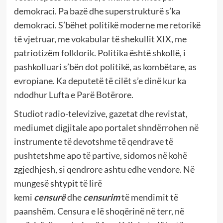
demokraci. Pa bazë dhe superstrukturë s’ka
demokraci. S’bëhet politikë moderne me retorikë
të vjetruar, me vokabular të shekullit XIX, me
patriotizëm folklorik. Politika është shkollë, i
pashkolluari s’bën dot politikë, as kombëtare, as
evropiane. Ka deputetë të cilët s’e dinë kur ka
ndodhur Lufta e Parë Botërore.
Studiot radio-televizive, gazetat dhe revistat,
mediumet digjitale apo portalet shndërrohen në
instrumente të devotshme të qendrave të
pushtetshme apo të partive, sidomos në kohë
zgjedhjesh, si qendrore ashtu edhe vendore. Në
mungesë shtypit të lirë
kemi
censurë
dhe
censurim
të mendimit të
paanshëm. Censura e lë shoqërinë në terr, në