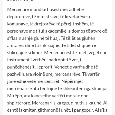
Mercenarë mund të hasësh në radhët e
deputetëve, të ministrave, të kryetarëve të
komunave, të drejtorëve të përgjithshëm, të
personave me tituj akademikë, sidomos të atyre që
s’flasin asnjë gjuhë të huaj. Të tillët as gjuhën
amtare s’dinë ta shkruajnë. Të tillët shqipen e
shkruajnë si kinez. Mercenari është mjet, vegël dhe
instrument i verbër i padronit të vet, i
punëdhënësit, i eprorit. Vendet e varfra dhe të
pazhvilluara vlojnë prej mercenarëve. Të varfër
janë edhe vetë mercenarët. Nëpërmjet
mercenarisë ata tentojnë të shkëputen nga skamja.
Mirëpo, ata kanë edhe varfëri morale dhe
shpirtërore. Mercenari s’ka ego, d.m.th. s’ka unë. Ai
është lakmitar, gjithmonë i unët, i pangopur. Ai s’ka