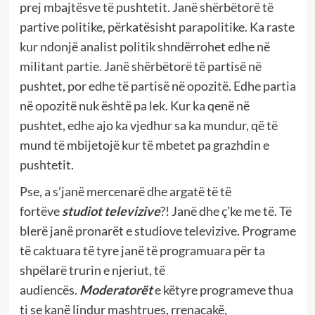
prej mbajtësve të pushtetit. Janë shërbëtorë të
partive politike, përkatësisht parapolitike. Ka raste
kur ndonjë analist politik shndërrohet edhe në
militant partie. Janë shërbëtorë të partisë në
pushtet, por edhe të partisë në opozitë. Edhe partia
në opozitë nuk është pa lek. Kur ka qenë në
pushtet, edhe ajo ka vjedhur sa ka mundur, që të
mund të mbijetojë kur të mbetet pa grazhdin e
pushtetit.
Pse, a s’janë mercenarë dhe argatë të të
fortëve
studiot televizive
?! Janë dhe ç’ke me të. Të
blerë janë pronarët e studiove televizive. Programe
të caktuara të tyre janë të programuara për ta
shpëlarë trurin e njeriut, të
audiencës.
Moderatorët
e këtyre programeve thua
ti se kanë lindur mashtrues, rrenacakë,