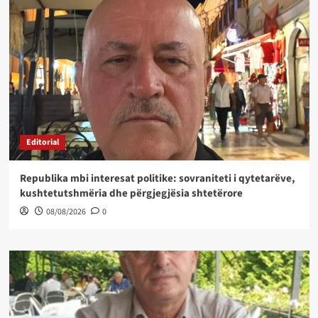
Editorial
Republika mbi interesat politike: sovraniteti i qytetarëve,
kushtetutshmëria dhe përgjegjësia shtetërore
08/08/2026
0