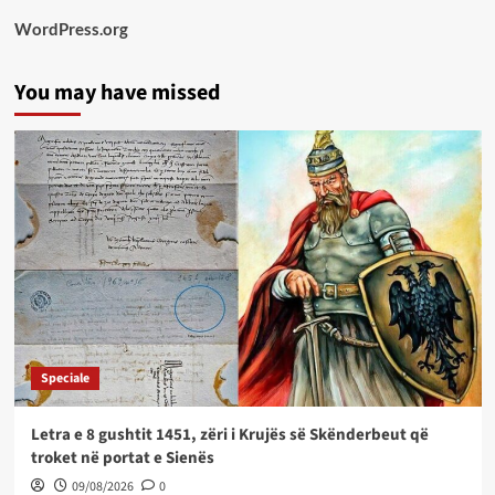
WordPress.org
You may have missed
Speciale
Letra e 8 gushtit 1451, zëri i Krujës së Skënderbeut që
troket në portat e Sienës
09/08/2026
0