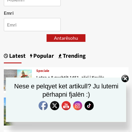
Emri
Antarësohu
Latest
Popular
Trending
Speciale
Letra e 8 gushtit 1451, zëri i Krujës
së Skënderbeut që troket në portat
Nese e pelqyet ket artikull? Ju lutemi
e Sienës
përhapni fjalën :)
Opinion
Shikaj – Fshati ku historia, identiteti
dhe natyra shqiptare takohen