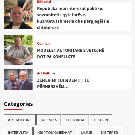
Editorial
Republika mbi interesat politike:
sovraniteti i qytetarëve,
kushtetutshmëria dhe përgjegjësia
shtetërore
Opinion
MODELET AUTORITARE S’JETOJNË
DOT PA KONFLIKTE
Art Kulture
ZËMËRIMI I DISIDENTIT TË
PËRHERSHËM…
Categories
ART KULTURE
BUSINESS
EDITORIAL
HISTORI
INTERVISTA
KRIPTOMONEDHAT
LAJME
ME TEPER