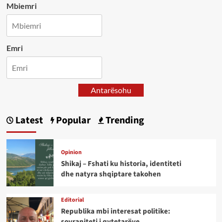
Mbiemri
Emri
Antarësohu
Latest
Popular
Trending
Opinion
Shikaj – Fshati ku historia, identiteti
dhe natyra shqiptare takohen
Editorial
Republika mbi interesat politike:
sovraniteti i qytetarëve,