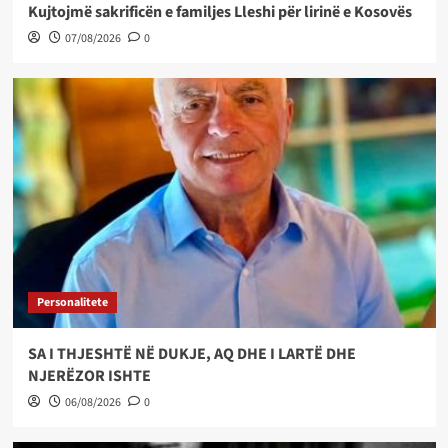
Kujtojmë sakrificën e familjes Lleshi për lirinë e Kosovës
07/08/2026
0
Personalitete
SA I THJESHTË NË DUKJE, AQ DHE I LARTË DHE
NJERËZOR ISHTE
06/08/2026
0