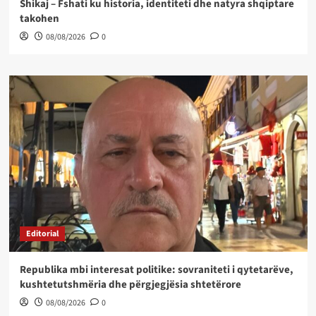
Shikaj – Fshati ku historia, identiteti dhe natyra shqiptare
takohen
08/08/2026
0
Editorial
Republika mbi interesat politike: sovraniteti i qytetarëve,
kushtetutshmëria dhe përgjegjësia shtetërore
08/08/2026
0