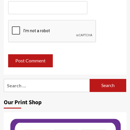
Search
for:
Our Print Shop