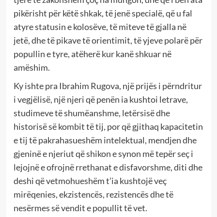
pikërisht për këtë shkak, të jenë specialë, që u fal
atyre statusin e kolosëve, të miteve të gjalla në
jetë, dhe të pikave të orientimit, të yjeve polarë për
popullin e tyre, atëherë kur kanë shkuar në
amëshim.
Ky ishte pra Ibrahim Rugova, një prijës i përndritur
i vegjëlisë, një njeri që penën ia kushtoi letrave,
studimeve të shumëanshme, letërsisë dhe
historisë së kombit të tij, por që gjithaq kapacitetin
e tij të pakrahasueshëm intelektual, mendjen dhe
gjeninë e njeriut që shikon e synon më tepër seç i
lejojnë e ofrojnë rrethanat e disfavorshme, diti dhe
deshi që vetmohueshëm t’ia kushtojë veç
mirëqenies, ekzistencës, rezistencës dhe të
nesërmes së vendit e popullit të vet.