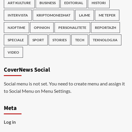
ART KULTURE
BUSINESS
EDITORIAL
HISTORI
INTERVISTA
KRIPTOMONEDHAT
LAJME
ME TEPER
NJOFTIME
OPINION
PERSONALITETE
REPORTAZH
SPECIALE
SPORT
STORIES
TECH
TEKNOLOGJIA
VIDEO
CoverNews Social
Social menu is not set. You need to create menu and assign it
to Social Menu on Menu Settings.
Meta
Log in