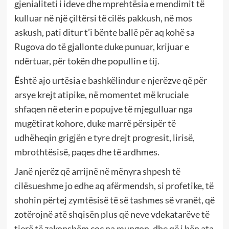
gjenialiteti i ideve dhe mprehtësia e mendimit të
kulluar në një çiltërsi të cilës pakkush, në mos
askush, pati ditur t’i bënte ballë për aq kohë sa
Rugova do të gjallonte duke punuar, krijuar e
ndërtuar, për tokën dhe popullin e tij.
Është ajo urtësia e bashkëlindur e njerëzve që për
arsye krejt atipike, në momentet më kruciale
shfaqen në eterin e popujve të mjegulluar nga
mugëtirat kohore, duke marrë përsipër të
udhëheqin grigjën e tyre drejt progresit, lirisë,
mbrothtësisë, paqes dhe të ardhmes.
Janë njerëz që arrijnë në mënyra shpesh të
cilësueshme jo edhe aq afërmendsh, si profetike, të
shohin përtej zymtësisë të së tashmes së vranët, që
zotërojnë atë shqisën plus që neve vdekatarëve të
tjerë të zakonshëm çoç na mungon, dhe që i bën ata