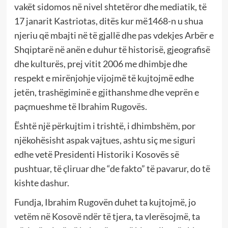
vakët sidomos në nivel shtetëror dhe mediatik, të
17 janarit Kastriotas, ditës kur më1468-n u shua
njeriu që mbajti në të gjallë dhe pas vdekjes Arbër e
Shqiptarë në anën e duhur të historisë, gjeografisë
dhe kulturës, prej vitit 2006 me dhimbje dhe
respekt e mirënjohje vijojmë të kujtojmë edhe
jetën, trashëgiminë e gjithanshme dhe veprën e
paçmueshme të Ibrahim Rugovës.
Është një përkujtim i trishtë, i dhimbshëm, por
njëkohësisht aspak vajtues, ashtu siç me siguri
edhe vetë Presidenti Historik i Kosovës së
pushtuar, të çliruar dhe “de fakto” të pavarur, do të
kishte dashur.
Fundja, Ibrahim Rugovën duhet ta kujtojmë, jo
vetëm në Kosovë ndër të tjera, ta vlerësojmë, ta