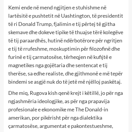
Kemi ende në mend ngjitjen e stuhishme në
lartësitë e pushtetit në Uashtington, të presidentit
të ri Donald Trump, fjalimin e tij përtej të gjitha
skemave dhe dokeve tipike të thuajse tërë kolegëve
të tij paraardhës, hutinë ndërbotërore për ngritjen
e tij të rrufeshme, moskuptimin për filozofinë dhe
furinë e tij çarmatosëse, tërheqjen në kufijtë e
magnetikes nga gojëtaria dhe sentencat e tij
therëse, sa edhe realiste, dhe gjithmonë e më tepër
bindemi se asgjë nuk do të jetë më njëlloj paskëtaj.
Dhe miq, Rugova kish qenë krejt i këtillë, jo për nga
ngjashmëria ideologjike, as për nga prapavija
profesionale e ekonomike me The Donald-in
amerikan, por pikërisht për nga dialektika
çarmatosëse, argumentat e pakontestueshme,