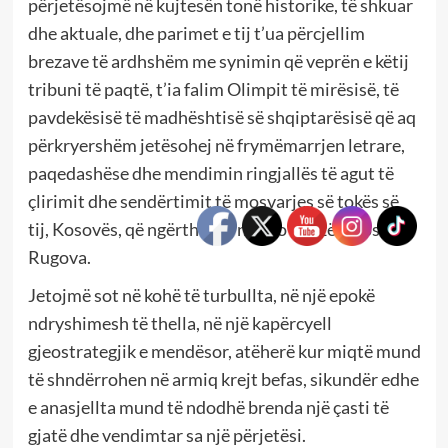
përjetësojmë në kujtesën tonë historike, të shkuar
dhe aktuale, dhe parimet e tij t’ua përcjellim
brezave të ardhshëm me synimin që veprën e këtij
tribuni të paqtë, t’ia falim Olimpit të mirësisë, të
pavdekësisë të madhështisë së shqiptarësisë që aq
përkryershëm jetësohej në frymëmarrjen letrare,
paqedashëse dhe mendimin ringjallës të agut të
çlirimit dhe sendërtimit të mosvarjes së tokës së
tij, Kosovës, që ngërthente në çdo qelizë kolosi
Rugova.
Jetojmë sot në kohë të turbullta, në një epokë
ndryshimesh të thella, në një kapërcyell
gjeostrategjik e mendësor, atëherë kur miqtë mund
të shndërrohen në armiq krejt befas, sikundër edhe
e anasjellta mund të ndodhë brenda një çasti të
gjatë dhe vendimtar sa një përjetësi.