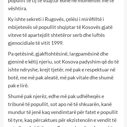
popullit të tij të vuajtur edhe në momentet më të
vështira.
Ky ishte sekreti i Rugovës, çelësi i mirëfilltë i
mbijetesës së popullit shqiptar të Kosovës gjatë
viteve të apartejdit shtetëror serb dhe luftës
gjenocidiale të vitit 1999.
Pa qetësinë, gjakftohtësinë, largpamësinë dhe
gjeninë e këtij njeriu, sot Kosova padyshim që do të
ishte ndryshe, krejt tjetër, më pak e respektuar në
botë, me më pak aleatë, më pak vitale dhe shumë
pak e lirë.
Shumë pak njerëz, edhe më pak udhëheqës e
tribunë të popullit, sot apo në të shkuarën, kanë
mundur të jenë kaq vendimtarë për fatet e popullit
të tyre, kaq përcaktues për ekzistencën e vendit të