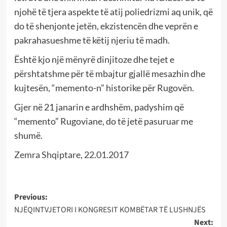
njohë të tjera aspekte të atij poliedrizmi aq unik, që
do të shenjonte jetën, ekzistencën dhe veprën e
pakrahasueshme të këtij njeriu të madh.
Është kjo një mënyrë dinjitoze dhe tejet e
përshtatshme për të mbajtur gjallë mesazhin dhe
kujtesën, “memento-n” historike për Rugovën.
Gjer në 21 janarin e ardhshëm, padyshim që
“memento” Rugoviane, do të jetë pasuruar me
shumë.
Zemra Shqiptare, 22.01.2017
Post
Previous:
NJËQINTVJETORI I KONGRESIT KOMBËTAR TË LUSHNJËS
navigation
Next: