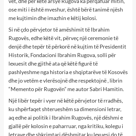
vet, dhe për këtë arsye Rugova ka përqafuar mitin,
ose miti i është mveshur, është bërë tanimë njësh
me kujtimin dhe imazhin e këtij kolosi.
Si në çdo përvjetor të amëshimit të Ibrahim
Rugovës, edhe këtë vit, përveç një ceremonie të
denjë dhe tepër të përkorë në kujtim të Presidentit
Historik, Fondacioni Ibrahim Rugova, solli për
lexuesit dhe gjithë ata që këtë figurë të
pashlyeshme nga historia e shqiptarëve të Kosovës
dhe jo vetëm e vlerësojnë dhe respektojnë , librin
“Memento për Rugovën” me autor Sabri Hamitin.
Një libër tepër i vyer në këtë përvjetor të rradhës,
ku shpërfaqet shterueshëm sa dimensioni letrar,
aq edhe ai politik i Ibrahim Rugovës, një dëshmi e
gjallë për kolosin e paharruar, nga kritiku, kolegu i
letrave dhe shkrimtari dëshmitar ku lexuesi do të