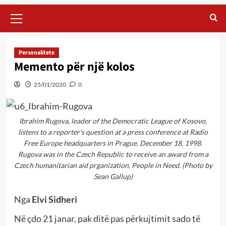
Primary
Menu
Personalitete
Memento për një kolos
25/01/2020
0
Ibrahim Rugova, leader of the Democratic League of Kosovo,
listens to a reporter's question at a press conference at Radio
Free Europe headquarters in Prague, December 18, 1998.
Rugova was in the Czech Republic to receive an award from a
Czech humanitarian aid prganization, People in Need. (Photo by
Sean Gallup)
Nga
Elvi Sidheri
Në çdo 21 janar, pak ditë pas përkujtimit sado të