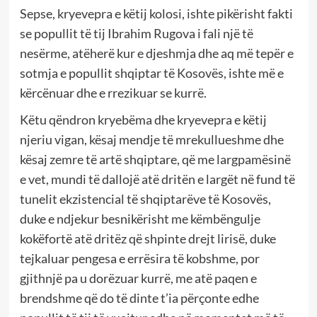
Sepse, kryevepra e këtij kolosi, ishte pikërisht fakti
se popullit të tij Ibrahim Rugova i fali një të
nesërme, atëherë kur e djeshmja dhe aq më tepër e
sotmja e popullit shqiptar të Kosovës, ishte më e
kërcënuar dhe e rrezikuar se kurrë.
Këtu qëndron kryebëma dhe kryevepra e këtij
njeriu vigan, kësaj mendje të mrekullueshme dhe
kësaj zemre të artë shqiptare, që me largpamësinë
e vet, mundi të dallojë atë dritën e largët në fund të
tunelit ekzistencial të shqiptarëve të Kosovës,
duke e ndjekur besnikërisht me këmbëngulje
kokëfortë atë dritëz që shpinte drejt lirisë, duke
tejkaluar pengesa e errësira të kobshme, por
gjithnjë pa u dorëzuar kurrë, me atë paqen e
brendshme që do të dinte t’ia përçonte edhe