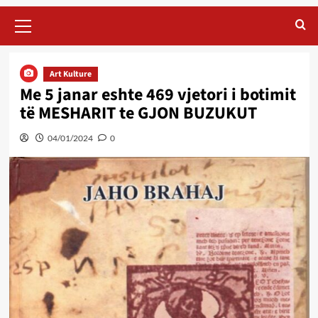
Primary
Menu
Art Kulture
Me 5 janar eshte 469 vjetori i botimit
të MESHARIT te GJON BUZUKUT
04/01/2024
0