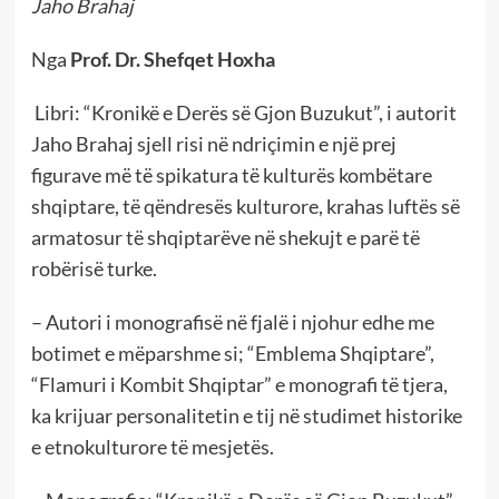
Jaho Brahaj
Nga
Prof. Dr. Shefqet Hoxha
Libri: “Kronikë e Derës së Gjon Buzukut”, i autorit
Jaho Brahaj sjell risi në ndriçimin e një prej
figurave më të spikatura të kulturës kombëtare
shqiptare, të qëndresës kulturore, krahas luftës së
armatosur të shqiptarëve në shekujt e parë të
robërisë turke.
– Autori i monografisë në fjalë i njohur edhe me
botimet e mëparshme si; “Emblema Shqiptare”,
“Flamuri i Kombit Shqiptar” e monografi të tjera,
ka krijuar personalitetin e tij në studimet historike
e etnokulturore të mesjetës.