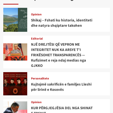
Opinion
Shikaj – Fshati ku historia, identiteti
dhe natyra shqiptare takohen
Editorial
NJË DREJTËSI QË VEPRON ME
INTEGRITET NUK KA ARSYE T’I
FRIKËSOHET TRANSPARENCËS —
Kufizimet e reja ndaj medias nga
GJKKO
Personalitete
Kujtojmë sakrificën e familjes Lleshi
për lirinë e Kosovës
Opinion
KUR PËRGJEGJËSIA DEL NGA SHINAT