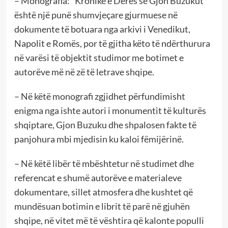
– Monografia: “Kronikë e Derës së Gjon Buzukut”
është një punë shumvjeçare gjurmuese në
dokumente të botuara nga arkivi i Venedikut,
Napolit e Romës, por të gjitha këto të ndërthurura
në varësi të objektit studimor me botimet e
autorëve më në zë të letrave shqipe.
– Në këtë monografi zgjidhet përfundimisht
enigma nga ishte autori i monumentit të kulturës
shqiptare, Gjon Buzuku dhe shpalosen fakte të
panjohura mbi mjedisin ku kaloi fëmijërinë.
– Në këtë libër të mbështetur në studimet dhe
referencat e shumë autorëve e materialeve
dokumentare, sillet atmosfera dhe kushtet që
mundësuan botimin e librit të parë në gjuhën
shqipe, në vitet më të vështira që kalonte populli