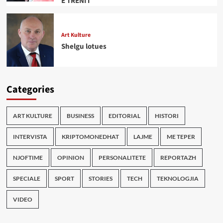
E TRENIT
Art Kulture
Shelgu lotues
Categories
ART KULTURE
BUSINESS
EDITORIAL
HISTORI
INTERVISTA
KRIPTOMONEDHAT
LAJME
ME TEPER
NJOFTIME
OPINION
PERSONALITETE
REPORTAZH
SPECIALE
SPORT
STORIES
TECH
TEKNOLOGJIA
VIDEO