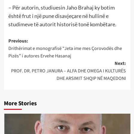
– Për autorin, studiuesin Jaho Brahaj ky botim
është frut i një pune disavjeçare në hullinë e
studimeve të autorit historisë tonë kombëtare.
Post
Previous:
Drithërimat e monografisë “Jeta ime mes Çorovodës dhe
navigation
Pizës” i autores Ervehe Hasanaj
Next:
PROF. DR. PETRO JANURA – ALFA DHE OMEGA I KULTURËS
DHE ARSIMIT SHQIP NË MAQEDONI
More Stories