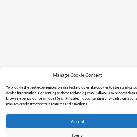
Manage Cookie Consent
To provide the best experiences, we use technologies like cookies to store and/or a
device information. Consenting to these technologies will allow us to process data 
browsing behaviour or unique IDs on this site. Not consenting or withdrawing cons
may adversely affect certain features and functions.
Accept
Deny