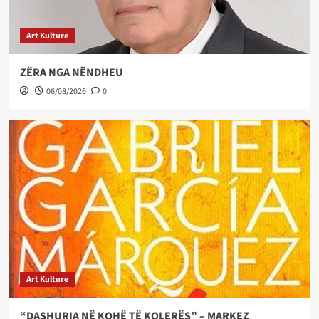
Art Kulture
ZËRA NGA NËNDHEU
06/08/2026
0
Art Kulture
“DASHURIA NË KOHË TË KOLERËS” – MARKEZ