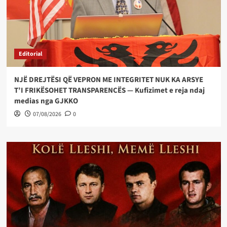
Editorial
NJË DREJTËSI QË VEPRON ME INTEGRITET NUK KA ARSYE
T’I FRIKËSOHET TRANSPARENCËS — Kufizimet e reja ndaj
medias nga GJKKO
07/08/2026
0