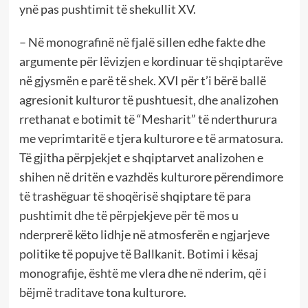
ynë pas pushtimit të shekullit XV.
– Në monografinë në fjalë sillen edhe fakte dhe
argumente për lëvizjen e kordinuar të shqiptarëve
në gjysmën e parë të shek. XVI për t’i bërë ballë
agresionit kulturor të pushtuesit, dhe analizohen
rrethanat e botimit të “Mesharit” të nderthurura
me veprimtaritë e tjera kulturore e të armatosura.
Të gjitha përpjekjet e shqiptarvet analizohen e
shihen në dritën e vazhdës kulturore përendimore
të trashëguar të shoqërisë shqiptare të para
pushtimit dhe të përpjekjeve për të mos u
nderprerë këto lidhje në atmosferën e ngjarjeve
politike të popujve të Ballkanit. Botimi i kësaj
monografije, është me vlera dhe në nderim, që i
bëjmë traditave tona kulturore.