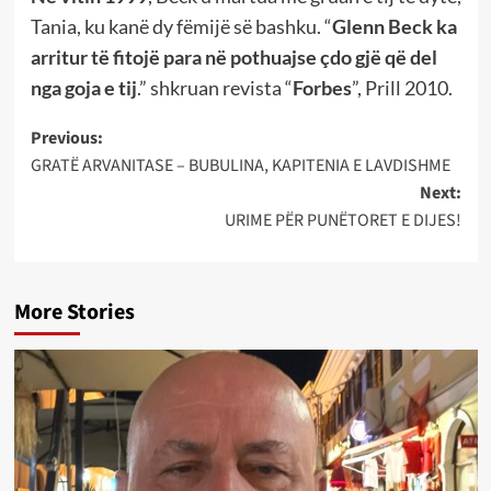
Tania, ku kanë dy fëmijë së bashku. “
Glenn Beck ka
arritur të fitojë para në pothuajse çdo gjë që del
nga goja e tij
.” shkruan revista “
Forbes
”, Prill 2010.
Post
Previous:
GRATË ARVANITASE – BUBULINA, KAPITENIA E LAVDISHME
navigation
Next:
URIME PËR PUNËTORET E DIJES!
More Stories