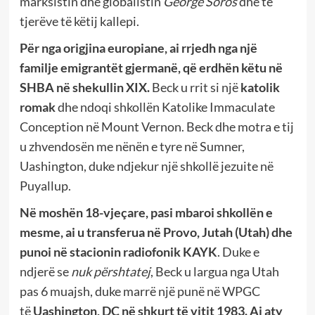
marksistin dhe globalistin
George Soros
dhe të
tjerëve të këtij kallepi.
P
ë
r nga origjina europiane,
ai rrjedh nga një
familje emigrantët gjermanë, që erdhën këtu në
SHBA në shekullin XIX.
Beck u rrit si një
katolik
romak
dhe ndoqi shkollën Katolike Immaculate
Conception në Mount Vernon. Beck dhe motra e tij
u zhvendosën me nënën e tyre në Sumner,
Uashington, duke ndjekur një shkollë jezuite në
Puyallup.
Në moshën 18-vjeçare, pasi mbaroi shkollën e
mesme, ai u transferua në Provo, Jutah (Utah) dhe
punoi në stacionin radiofonik KAYK
. Duke e
ndjerë se
nuk përshtatej
, Beck u largua nga Utah
pas 6 muajsh, duke marrë një punë në WPGC
të
Uashington, DC në shkurt të vitit
1983.
Ai aty