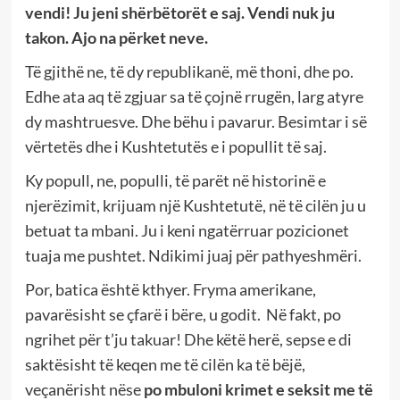
vendi! Ju jeni shërbëtorët e saj. Vendi nuk ju
takon. Ajo na përket neve.
Të gjithë ne, të dy republikanë, më thoni, dhe po.
Edhe ata aq të zgjuar sa të çojnë rrugën, larg atyre
dy mashtruesve. Dhe bëhu i pavarur. Besimtar i së
vërtetës dhe i Kushtetutës e i popullit të saj.
Ky popull, ne, populli, të parët në historinë e
njerëzimit, krijuam një Kushtetutë, në të cilën ju u
betuat ta mbani. Ju i keni ngatërruar pozicionet
tuaja me pushtet. Ndikimi juaj për pathyeshmëri.
Por, batica është kthyer. Fryma amerikane,
pavarësisht se çfarë i bëre, u godit. Në fakt, po
ngrihet për t’ju takuar! Dhe këtë herë, sepse e di
saktësisht të keqen me të cilën ka të bëjë,
veçanërisht nëse
po mbuloni krimet e seksit me të