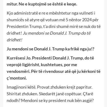
mitur. Ne e kuptojmë se është e keqe.
Kjo administratë e re e mbështetur nga vullneti i
shumicës së atyre që votuan më 5 nëntor 2024 për
Presidentin Trump, t’a dini shumë mirë se nuk do të
dridhet!
Ju mendoni se Donald J. Trump do të
dridhet!
Ju mendoni se Donald J. Trump ka frikë nga ju!?
Kurrësesi Jo. Presidenti Donald J. Trump, do të
veprojë ligjërisht, kushtetues, por me
vendosmëri.
Për të rivendosur atë që ju kërkoni të
ç’montoni.
Imagjinoni këtë. Provat zhduken krejt papritur.
Shiritat zhduken. Skedarët janë copëtuar. Çfarë
ndodh? Mendoni se ky president nuk bën asgjë?