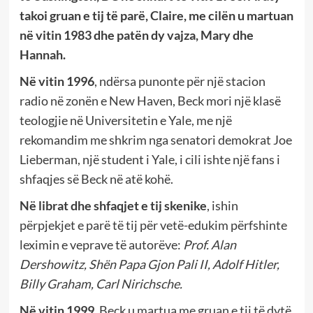
takoi gruan e tij të parë, Claire, me cilën u martuan
në vitin 1983 dhe patën dy vajza, Mary dhe
Hannah.
Në vitin 1996
, ndërsa punonte për një stacion
radio në zonën e New Haven, Beck mori një klasë
teologjie në Universitetin e Yale, me një
rekomandim me shkrim nga senatori demokrat Joe
Lieberman, një student i Yale, i cili ishte një fans i
shfaqjes së Beck në atë kohë.
Në librat dhe shfaqjet e tij skenike
, ishin
përpjekjet e parë të tij për vetë-edukim përfshinte
leximin e veprave të autorëve:
Prof. Alan
Dershowitz, Shën Papa Gjon Pali II, Adolf Hitler,
Billy Graham, Carl Nirichsche.
Në vitin 1999
, Beck u martua me gruan e tij të dytë,