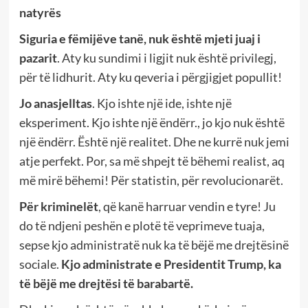
natyrës
Siguria e fëmijëve tanë,
nuk është mjeti juaj i
pazarit
. Aty ku sundimi i ligjit nuk është privilegj,
për të lidhurit. Aty ku qeveria i përgjigjet popullit!
Jo anasjelltas
. Kjo ishte një ide, ishte një
eksperiment. Kjo ishte një ëndërr., jo kjo nuk është
një ëndërr. Është një realitet. Dhe ne kurrë nuk jemi
atje perfekt. Por, sa më shpejt të bëhemi realist, aq
më mirë bëhemi! Për statistin, për revolucionarët.
Për kriminelët
, që kanë harruar vendin e tyre! Ju
do të ndjeni peshën e plotë të veprimeve tuaja,
sepse kjo administratë nuk ka të bëjë me drejtësinë
sociale.
Kjo administrate e Presidentit Trump, ka
të bëjë me drejtësi të barabartë.