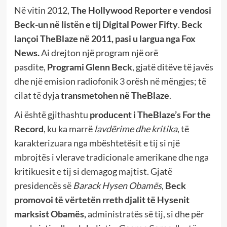
Në vitin 2012,
The Hollywood Reporter e vendosi
Beck-un
në listën e tij Digital Power Fifty
.
Beck
lançoi TheBlaze në 2011, pasi u largua nga Fox
News.
Ai drejton një program një orë
pasdite,
Programi Glenn Beck
, gjatë ditëve të javës
dhe një emision radiofonik 3 orësh në mëngjes; të
cilat të dyja
transmetohen në TheBlaze
.
Ai është gjithashtu
producent i
TheBlaze’s For the
Record
, ku ka marrë
lavdërime dhe kritika
, të
karakterizuara nga mbështetësit e tij si një
mbrojtës i vlerave tradicionale amerikane dhe nga
kritikuesit e tij si demagog majtist. Gjatë
presidencës së
Barack Hysen Obamës
,
Beck
promovoi të vërtetën rreth djalit të Hysenit
marksist
Obamës,
administratës së tij, si dhe për