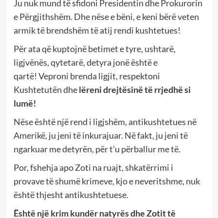
Ju nuk mund të sfidoni Presidentin dhe Prokurorin
e Përgjithshëm. Dhe nëse e bëni, e keni bërë veten
armik të brendshëm të atij rendi kushtetues!
Për ata që kuptojnë betimet e tyre, ushtarë,
ligjvënës, qytetarë, detyra jonë është e
qartë! Veproni brenda ligjit, respektoni
Kushtetutën dhe
lëreni drejtësinë të rrjedhë si
lumë!
Nëse është një rend i ligjshëm, antikushtetues në
Amerikë, ju jeni të inkurajuar. Në fakt, ju jeni të
ngarkuar me detyrën, për t’u përballur me të.
Por, fshehja apo Zoti na ruajt, shkatërrimi i
provave të shumë krimeve, kjo e neveritshme, nuk
është thjesht antikushtetuese.
Është një krim kundër natyrës dhe Zotit të