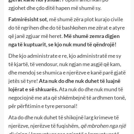
zgjohet dhe çdo ditë hapen më shumë sy.
Fatmir
ësisht sot
, më shumë zëra plot kurajo civile
do të ngrihen dhe do të bashkohen me zërat e atyre
që janë zgjuar më heret.
Më shumë zemra digjen
nga të kuptuarit, se kjo nuk mund të qëndrojë!
Dhe kjo administrate e re, kjo administratë me sy
të kjartë, të vendosur, nuk ngjan me asgjë që kam,
dhe mendoj se shumica e njerëzve e kanë parë gjatë
jetës së tyre!
Ata nuk do dhe nuk duhet të luajnë
lojërat e së shkuarës.
Ata nuk do dhe nuk mund të
negociojnë me ata që shkëmbejnë të ardhmen tonë,
për përfitimin e tyre personal!
Ata do dhe nuk duhet të shikojnë larg krimeve të
njerëzve, njerëzve të fuqishëm,
që mbrohen nga një
divizion i korruptuar ose agjentë e korruptuar të