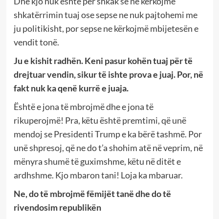
Dhe kjo nuk është për shkak se ne kërkojmë
shkatërrimin tuaj ose sepse ne nuk pajtohemi me
ju politikisht, por sepse ne kërkojmë mbijetesën e
vendit tonë.
Ju e kishit radhën. Keni pasur kohën tuaj për të
drejtuar vendin, sikur të ishte prova e juaj. Por, në
fakt nuk ka qenë kurrë e juaja.
Është e jona të mbrojmë dhe e jona të
rikuperojmë! Pra, këtu është premtimi, që unë
mendoj se Presidenti Trump e ka bërë tashmë. Por
unë shpresoj, që ne do t’a shohim atë në veprim, në
mënyra shumë të guximshme, këtu në ditët e
ardhshme. Kjo mbaron tani! Loja ka mbaruar.
Ne, do të mbrojmë fëmijët tanë dhe do të
rivendosim republikën