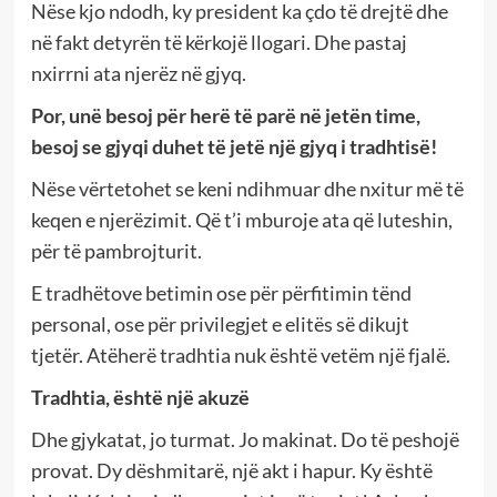
Nëse kjo ndodh, ky president ka çdo të drejtë dhe
në fakt detyrën të kërkojë llogari. Dhe pastaj
nxirrni ata njerëz në gjyq.
Por, unë besoj për herë të parë në jetën time,
besoj se gjyqi duhet të jetë një gjyq i tradhtisë!
Nëse vërtetohet se keni ndihmuar dhe nxitur më të
keqen e njerëzimit. Që t’i mburoje ata që luteshin,
për të pambrojturit.
E tradhëtove betimin ose për përfitimin tënd
personal, ose për privilegjet e elitës së dikujt
tjetër. Atëherë tradhtia nuk është vetëm një fjalë.
Tradhtia, është një akuzë
Dhe gjykatat, jo turmat. Jo makinat. Do të peshojë
provat. Dy dëshmitarë, një akt i hapur. Ky është