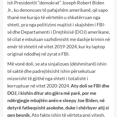
ish Presidentit “demokrat” Joseph Robert Biden
Jr., ku denoncues të pafajshëm amerikanë, që sapo
thanë me kurajo të vërtetën u shkatërruan nga
shteti, pra nga politizimi majtist i skajshëm i FBI-
së dhe Departamenti i Drejtësisë (DOJ) amerikane,
të cilat e mbuluan vazhdimisht me dashje krimin në
emër të shtetit në vitet 2019-2024, kur ky laptop
original ndodhej në zyrat e FBI.
Më vonë doli, se ata sinjalizues (dëshmitarë) ishin
të saktë dhe padrejtësisht ishin përsekutuar
mizorisht të gjithë nga shteti i totalisht i
korruptuar në vitet 2020-2024.
Aty doli se FBI dhe
DOJ, i kishin ditur ato gjëra më parë, por me
ndërgjegje mbajtën anën e sleepy Joe Biden, në
detyrë fatkeqsisht asokohe, duke i shërbyer atij si
qen besnik.
Ato fakte ishin të vërteta prej vitesh,