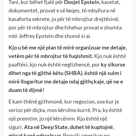
Tani, kur bëhet fjalë për
Dosjet Epstein,
kasetat,
dokumentet, provat e së keqes, të mbyllura në
kasaforta sekrete, jo për të mbrojtur drejtësinë,
por për të mbrojtur dhe fshehur provat e shumta
mbi Jeffrey Epstein dhe shumë si ai.
Kjo u bë me një plan të mirë organizuar me detaje,
vetëm për të mbrojtur të fuqishmit.
Kjo nuk është
paaftësi, kjo nuk është neglizhencë, por
ky sikurse
dihet nga të gjithë këtu (SHBA), është një sulm i
mirë llogaritur me detaje ndaj gjithçkaje, që ne e
duam të dijmë!
E kam thënë gjithmonë, kur negocion, ose kur je
serioz për diçka, mos kërcëno kurrë. Pra, ky është
një premtim, jo ​​një kërcënim. Kjo është një
siguri.
Ata në Deep State, duhet të kuptojnë,
gjërat kanë ndryshuar.
Populli amerikan po