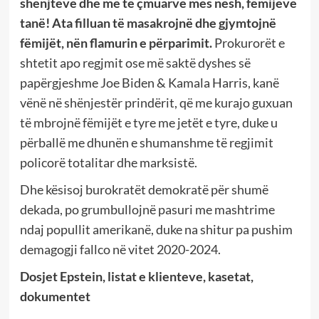
shenjtëve dhe më të çmuarve mes nesh, fëmijëve
tanë!
Ata filluan të masakrojnë dhe gjymtojnë
fëmijët, nën flamurin e përparimit.
Prokurorët e
shtetit apo regjmit ose më saktë dyshes së
papërgjeshme Joe Biden & Kamala Harris, kanë
vënë në shënjestër prindërit, që me kurajo guxuan
të mbrojnë fëmijët e tyre me jetët e tyre, duke u
përballë me dhunën e shumanshme të regjimit
policorë totalitar dhe marksistë.
Dhe kësisoj burokratët demokratë për shumë
dekada, po grumbullojnë pasuri me mashtrime
ndaj popullit amerikanë, duke na shitur pa pushim
demagogji fallco në
vitet 2020-2024.
Dosjet Epstein, listat e klienteve, kasetat,
dokumentet