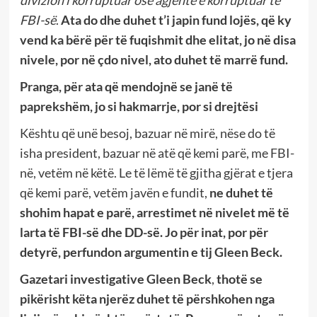
FBI-së
.
Ata do dhe duhet t’i japin fund lojës, që ky
vend ka bërë për të fuqishmit dhe elitat, jo në disa
nivele, por në çdo nivel, ato duhet të marrë fund.
Pranga, për ata që mendojnë se janë të
paprekshëm, jo
si hakmarrje, por si drejtësi
Kështu që unë besoj, bazuar në mirë, nëse do të
isha president, bazuar në atë që kemi parë, me FBI-
në, vetëm në këtë. Le të lëmë të gjitha gjërat e tjera
që kemi parë, vetëm javën e fundit,
ne duhet të
shohim hapat e parë, arrestimet në nivelet më të
larta të FBI-së dhe DD-së. Jo për inat, por për
detyrë, perfundon argumentin e tij Gleen Beck.
Gazetari investigative Gleen Beck
,
thotë se
pik
ë
risht
këta njerëz duhet të përshkohen nga