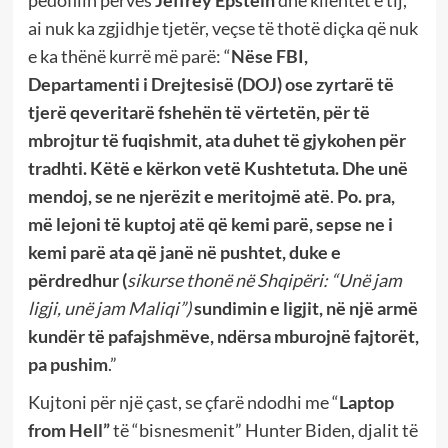
ai nuk ka zgjidhje tjetër, veçse të thotë diçka që nuk
e ka thënë kurrë më parë: “
Nëse FBI,
Departamenti i Drejtesisë (DOJ) ose zyrtarë të
tjerë qeveritarë fshehën të vërtetën, për të
mbrojtur të fuqishmit, ata duhet të gjykohen për
tradhti.
Këtë e kërkon vetë Kushtetuta. Dhe unë
mendoj, se ne njerëzit e meritojmë atë
.
Po. pra,
më lejoni të kuptoj atë që kemi parë, sepse ne i
kemi parë ata që janë në pushtet, duke e
përdredhur (
sikurse thonë në Shqipëri: “Unë jam
ligji, unë jam Maliqi”)
sundimin e ligjit, në një armë
kundër të pafajshmëve, ndërsa mburojnë fajtorët,
pa pushim
.”
Kujtoni për një çast, se çfarë ndodhi me “
Laptop
from Hell”
të “bisnesmenit” Hunter Biden, djalit të