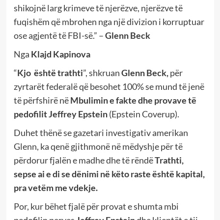
shikojnë larg krimeve të njerëzve, njerëzve të
fuqishëm që mbrohen nga një divizion i korruptuar
ose agjentë të FBI-së.” –
Glenn Beck
Nga
Klajd Kapinova
“
Kjo është trathti
”, shkruan
Glenn Beck,
për
zyrtarët federalë që besohet 100% se mund të jenë
të përfshirë në
Mbulimin e fakte dhe provave të
pedofilit Jeffrey Epstein
(Epstein Coverup).
Duhet thënë se gazetari investigativ amerikan
Glenn, ka qenë gjithmonë në mëdyshje për të
përdorur fjalën e madhe dhe të rëndë
Trathti,
sepse ai e di se dënimi në këto raste është kapital,
pra vetëm me vdekje.
Por, kur bëhet fjalë për provat e shumta mbi
pedofilin perves
Jeffrey Epstein
dhe klientët e tij,