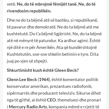
vetë.
Ne, do të mbrojmë fëmijët tanë. Ne, do të
rivendosim republikën.
Dhe ne do ta bëjmë atë së bashku, si republikanë,
të pavarur dhe demokratë. Ne do ta bëjmë atë me
kushtetutë. Do t’a bëjmë ligjërisht. Ne, do ta bëjmë
atë në mënyrë të patundur. Ka ardhur agimi. Është
një ditë e re për Amerikën. Ata që kundërshtojnë
Kushtetutën, ose-ose shkelin betimin e tyre. Dita
juaj po vjen së shpejti.
Shkurtimisht kush
ë
sht
ë
Gleen Beck?
Glenn Lee Beck
(
1964
), është komentator politik
konservator amerikan, prezantues radiofonik,
sipërmarrës dhe producent televiziv. Sikurse dihet
nga të gjithë, ai është
CEO
, themeluesi dhe pronari
i
Mercury Radio Arts
, kompania mëmë e rrjetit të