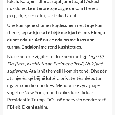
lokali. Kalojeni, dhe pasojat janë tuajat! Askush
nuk duhet të interpretojë asgjë që kam thënë si
përpjekje, për të krijuar frikë. Uh-uh.
Unë kam qenë shumë i kujdesshëm në atë që kam
thënë,
sepse kjo ka të bëjë me kjartësinë. E keqja
duhet ndalur. Atë nuk e ndalon me kaos apo
turma. E ndaloni me rend kushtetues.
Nuk e bën me vigjilentë. Ju e bëni me ligj.
Ligji i të
Drejtave, Kushtetutat, Parimet e lirisë,
Nuk janë
sugjerime.
Ata janë themeli i kombit tonë! Dhe për
ata njerëz, që bëjnë luftëra private, të shkëputur
nga zinxhiri komandues. Mendoni se zyra juaj e
vogël në New York, mund të ikë duke sfiduar
Presidentin Trump, DOJ-në dhe zyrën qendrore të
FBI-së.
E keni gabim.