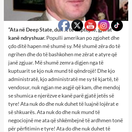
“Ata në Deep State, duhet të kuptojnë, gjërat
kanë ndryshuar.
Populli amerikan po zgjohet dhe
çdo ditë hapen më shumë sy. Më shumë zëra do të
ngrihen dhe do të bashkohen me zërat e atyre që
janë zgjuar. Më shumë zemra digjen nga të
kuptuarit se kjo nuk mund të qëndrojë! Dhe kjo
administratë, kjo administratë me sy të kjartë, të
vendosur, nuk ngjan me asgjë që kam, dhe mendoj
se shumica e njerëzve e kanë parë gjatë jetës së
tyre! Ata nuk do dhe nuk duhet të luajnë lojërat e
së shkuarës. Ata nuk do dhe nuk mund të
negociojnë me ata që shkëmbejnë të ardhmen tonë
për përfitimin e tyre! Ata do dhe nuk duhet të