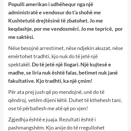
Populli amerikan i udhëhequr nga një
administratë e vendosur do t’a shohë me
Kushtetutë drejtësinë të zbatohet.
Jo me
keqdashje, por me vendosmëri. Jo me tepricë,
por
me saktësi.
Nëse besojnë arrestimet, nëse ndjekin akuzat, nëse
emërtohet tradhti, kjo nuk do të jetë një
spektakël.
Do të jetë një llogari.
Një kujtesë e
madhe, se liria nuk është falas, betimet nuk janë
fakultative. Kjo tradhti, ka një çmim!
Për ata prej jush që po mendojnë, unë do të
qëndroj, vetëm dijeni këtë. Duhet të kthehesh tani,
ose të përballesh me atë që po vjen!
Zgjedhja është e juaja. Rezultati është i
pashmangshëm. Kjo anije do të rregullohet