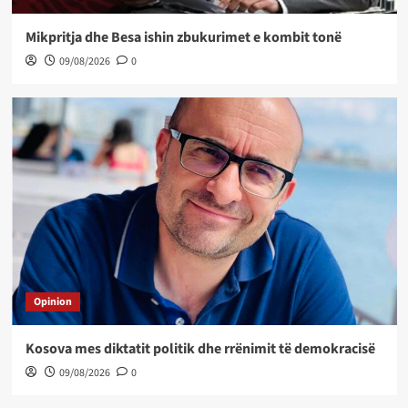
Mikpritja dhe Besa ishin zbukurimet e kombit tonë
09/08/2026
0
Opinion
Kosova mes diktatit politik dhe rrënimit të demokracisë
09/08/2026
0