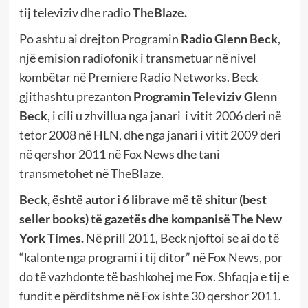
tij televiziv dhe radio
TheBlaze.
Po ashtu ai drejton Programin
Radio Glenn Beck
,
një emision radiofonik i transmetuar në nivel
kombëtar në Premiere Radio Networks. Beck
gjithashtu prezanton
Programin Televiziv Glenn
Beck
, i cili u zhvillua nga janari i vitit 2006 deri në
tetor 2008 në HLN, dhe nga janari i vitit 2009 deri
në qershor 2011 në Fox News dhe tani
transmetohet në TheBlaze.
Beck, është autor i 6 librave më të shitur (best
seller books) të gazetës dhe kompanisë The New
York Times.
Në prill 2011, Beck njoftoi se ai do të
“kalonte nga programi i tij ditor” në Fox News, por
do të vazhdonte të bashkohej me Fox. Shfaqja e tij e
fundit e përditshme në Fox ishte 30 qershor 2011.