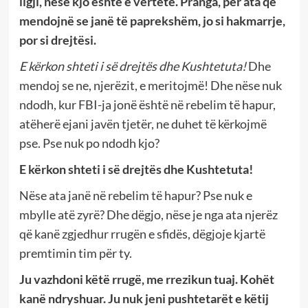
ligji, nëse kjo është e vërtetë.
Pranga, për ata që
mendojnë se janë të paprekshëm, jo
si hakmarrje,
por si drejtësi.
E kërkon shteti i së drejtës dhe Kushtetuta!
Dhe
mendoj se ne, njerëzit, e meritojmë! Dhe nëse nuk
ndodh, kur FBI-ja jonë është në rebelim të hapur,
atëherë ejani javën tjetër, ne duhet të kërkojmë
pse. Pse nuk po ndodh kjo?
E kërkon shteti i së drejtës dhe Kushtetuta!
Nëse ata janë në rebelim të hapur? Pse nuk e
mbylle atë zyrë? Dhe dëgjo, nëse je nga ata njerëz
që kanë zgjedhur rrugën e sfidës, dëgjoje kjartë
premtimin tim për ty.
Ju vazhdoni këtë rrugë, me rrezikun tuaj. Kohët
kanë ndryshuar. Ju nuk jeni pushtetarët e këtij