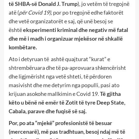
të SHBA-së Donald J. Trump
), jo vetëm të tregojnë
atë (
për Covid 19),
por po tregojnë edhe faktorët
dhe vetë organizatorët e saj, që unë besoj se
është
eksperimenti kriminal dhe negativ më fatal
dhe më i madh i organizuar mjekësor në shkallë
kombëtare.
Ato i detyruan të ashtë quajturat “kurat” e
shtrembëruara dhe të pa-aprovuara shkencërisht
dhe ligjmërisht nga vetë shteti, të përdoren
masivisht dhe me detyrim nga populli, pasi ato
krijuan asokohe mallkimin e Covid 19.
Të gjitha
këto u bënë në emër të Zotit të tyre Deep State,
Cabala, parave dhe fuqisë së saj.
Por, po ata “mjekë” profesionistë të besuar
(mercenarë), më pas tradhtuan, besoj ndaj më të