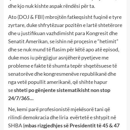
dhe kjo nuk kishte aspak rëndësi për ta.
Ato (DOJ & FBI) mbrojtën fatkeqsisht fuqinë e tyre
zyrtare, duke shfrytëzuar pozitën e lartë shtetërore
dhe u justifikuan vazhdimisht para Kongresit dhe
Senatit Amerikan, se ishin në proçesin e “hetimit”
dhe se nuk mund të flasim për këtë apo atë episod,
duke mos iu përgjigjur asnjëherë pyetjeve me
probleme e fakte të shumta tepër shqetësuese të
senatorëve dhe kongresmenëve republikanë dhe
nga vetë popullit amerikanë, që shihte hapur
se
shteti po gënjente sistematikisht non stop
24/7/365
…
Ne, kemi parë profesionistë mjekësorë tani që
rilindi demokracia dhe liria evërtetë e shtypit në
SHBA (
mbas rizgjedhjes së Presidentit të 45 & 47