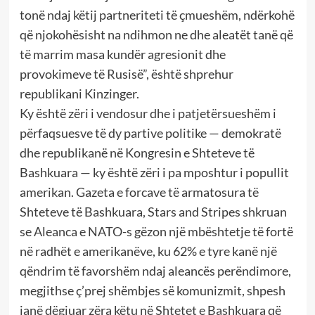
tonë ndaj këtij partneriteti të çmueshëm, ndërkohë
që njokohësisht na ndihmon ne dhe aleatët tanë që
të marrim masa kundër agresionit dhe
provokimeve të Rusisë”, është shprehur
republikani Kinzinger.
Ky është zëri i vendosur dhe i patjetërsueshëm i
përfaqsuesve të dy partive politike — demokratë
dhe republikanë në Kongresin e Shteteve të
Bashkuara — ky është zëri i pa mposhtur i popullit
amerikan. Gazeta e forcave të armatosura të
Shteteve të Bashkuara, Stars and Stripes shkruan
se Aleanca e NATO-s gëzon një mbështetje të fortë
në radhët e amerikanëve, ku 62% e tyre kanë një
qëndrim të favorshëm ndaj aleancës perëndimore,
megjithse ç’prej shëmbjes së komunizmit, shpesh
janë dëgjuar zëra këtu në Shtetet e Bashkuara që