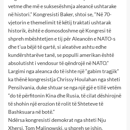
vetme dhe më e suksesëshmja aleancë ushtarake
në histori.” Kongresisti Baker, shtoi se, “Në 70-
vjetorin e themelimit të këtij traktati ushtarak
historik, është e domosdoshme që Kongresi të
shpreh mbështetjen e tij për Aleancën e NATO-s
dhe t’ua bëjë të qartë, si aleatëve ashtu edhe
kundërshtarëve tanë, se populli amerikan është
absolutisht i vendosur të qëndrojë në NATO.”
Largimi nga aleanca do të ishte një “gabim tragjik”
ka thënë kongresistja Chrissy Houlahan nga shteti
Pensilvania, duke shtuar se nga një gjë e tillë vetëm
“do të përfitonin Kina dhe Rusia, të cilat dëshirojnë
të shohin një erozion të rolit të Shteteve të
Bashksuara në botë.”
Ndërsa kongresisti demokrat nga shteti Nju
Xhersi, Tom Malinowski, u shpreh se ishin,