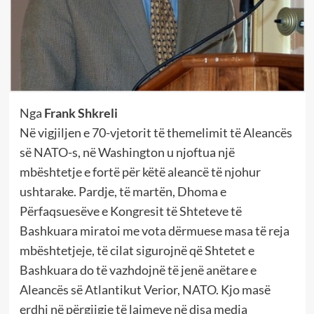
Nga
Frank Shkreli
Në vigjiljen e 70-vjetorit të themelimit të Aleancës
së NATO-s, në Washington u njoftua një
mbështetje e fortë për këtë aleancë të njohur
ushtarake. Pardje, të martën, Dhoma e
Përfaqsuesëve e Kongresit të Shteteve të
Bashkuara miratoi me vota dërmuese masa të reja
mbështetjeje, të cilat sigurojnë që Shtetet e
Bashkuara do të vazhdojnë të jenë anëtare e
Aleancës së Atlantikut Verior, NATO. Kjo masë
erdhi në përgjigje të lajmeve në disa media