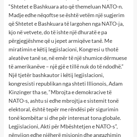
“Shtetet e Bashkuara ato që themeluan NATO-n.
Madje edhe nëqoftse se është vetëm një sugjerim
që Shtetet e Bashkuara të largohen nga NATO-ja,
kjo në vetvete, do të ishte një dhuratë e pa
përgjegjëshme që u jepet armiqëve tanë. Me
miratimin e këtij legjislacioni, Kongresi u thotë
aleatëve tanë se, në emër të një shumice dërmuese
të amerikanëve – një gjë e tillë nuk do të ndodhë.”
Një tjetër bashkautor i këtij legjislacioni,
kongresisti republikan nga shteti Illionois, Adam
Kinzinger tha se, “Mbrojta e demokracive të
NATO-s, ashtu si edhe mbrojtja e sistemit tonë
elektoral, është tepër me rëndësi për sigurimin
tonë kombëtar si dhe për interesat tona globale.
Legjislacioni, Akti për Mbështetjen e NATO-s”,
nënvijon edhe njëherë misionin dhe angazhimin