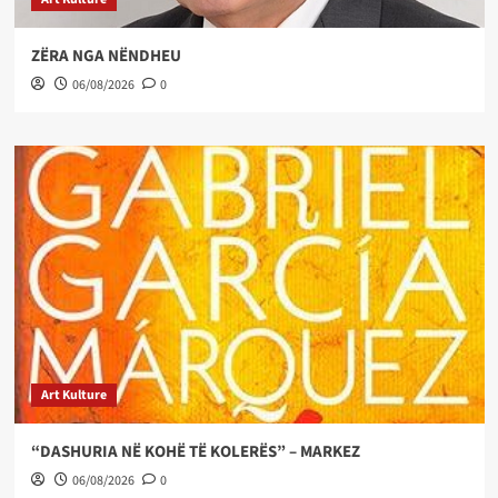
ZËRA NGA NËNDHEU
06/08/2026
0
Art Kulture
“DASHURIA NË KOHË TË KOLERËS” – MARKEZ
06/08/2026
0