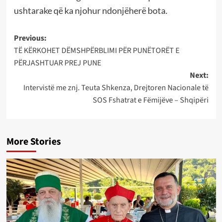
ushtarake që ka njohur ndonjëherë bota.
Post
Previous:
TË KËRKOHET DËMSHPËRBLIMI PËR PUNËTORËT E
navigation
PËRJASHTUAR PREJ PUNE
Next:
Intervistë me znj. Teuta Shkenza, Drejtoren Nacionale të
SOS Fshatrat e Fëmijëve – Shqipëri
More Stories