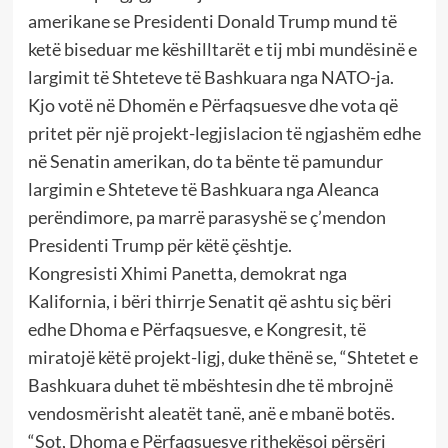
amerikane se Presidenti Donald Trump mund të
ketë biseduar me këshilltarët e tij mbi mundësinë e
largimit të Shteteve të Bashkuara nga NATO-ja.
Kjo votë në Dhomën e Përfaqsuesve dhe vota që
pritet për një projekt-legjislacion të ngjashëm edhe
në Senatin amerikan, do ta bënte të pamundur
largimin e Shteteve të Bashkuara nga Aleanca
perëndimore, pa marrë parasyshë se ç’mendon
Presidenti Trump për këtë çështje.
Kongresisti Xhimi Panetta, demokrat nga
Kalifornia, i bëri thirrje Senatit që ashtu siç bëri
edhe Dhoma e Përfaqsuesve, e Kongresit, të
miratojë këtë projekt-ligj, duke thënë se, “Shtetet e
Bashkuara duhet të mbështesin dhe të mbrojnë
vendosmërisht aleatët tanë, anë e mbanë botës.
“Sot, Dhoma e Përfaqsuesve rithekësoi përsëri