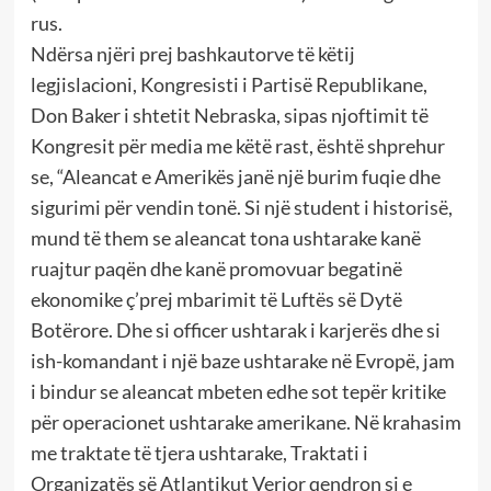
rus.
Ndërsa njëri prej bashkautorve të këtij
legjislacioni, Kongresisti i Partisë Republikane,
Don Baker i shtetit Nebraska, sipas njoftimit të
Kongresit për media me këtë rast, është shprehur
se, “Aleancat e Amerikës janë një burim fuqie dhe
sigurimi për vendin tonë. Si një student i historisë,
mund të them se aleancat tona ushtarake kanë
ruajtur paqën dhe kanë promovuar begatinë
ekonomike ç’prej mbarimit të Luftës së Dytë
Botërore. Dhe si officer ushtarak i karjerës dhe si
ish-komandant i një baze ushtarake në Evropë, jam
i bindur se aleancat mbeten edhe sot tepër kritike
për operacionet ushtarake amerikane. Në krahasim
me traktate të tjera ushtarake, Traktati i
Organizatës së Atlantikut Verior qendron si e