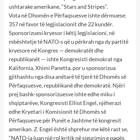
ushtarake amerikane, “Stars and Stripes”.
Vota në Dhomën e Përfaqsuesve ishte dërmuese:
357 në favor të legjislacionit dhe 22 kundër.
Sponsorizuesi kryesor i këtij legjislacioni, në
mbështetje të NATO-s që u përkrah nga dy partitë
kryesore në Kongres — demokratët dhe
republikanët — ishte Kongresisti demokrat nga
Kalifornia, Xhimi Panetta, por u sponsorizua
gjithashtu nga disa anëtarë të tjerë të Dhomës së
Përfaqsuesve, republikanë dhe demokratë. Njëri
prej bashk-sponsorizuesve ishte edhe miku i
shqiptarëve, Kongresisti Elliot Engel, njëherazi
edhe Kryetari i Komisionit të Dhomës së
Përfaqsuesve për Punët e Jashtme të kongresit
amerikan. Z. Engel është shprehur me këtë rast se,
“NATO-ja luan një rol kritik në sigurimin e paqës,