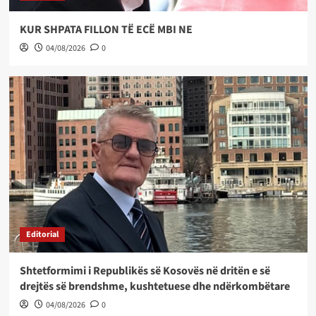
KUR SHPATA FILLON TË ECË MBI NE
04/08/2026
0
Editorial
Shtetformimi i Republikës së Kosovës në dritën e së
drejtës së brendshme, kushtetuese dhe ndërkombëtare
04/08/2026
0