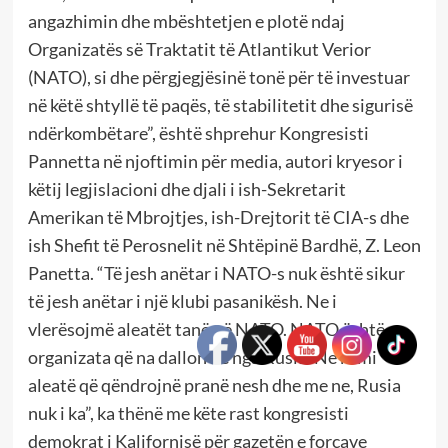
angazhimin dhe mbështetjen e plotë ndaj
Organizatës së Traktatit të Atlantikut Verior
(NATO), si dhe përgjegjësinë tonë për të investuar
në këtë shtyllë të paqës, të stabilitetit dhe sigurisë
ndërkombëtare”, është shprehur Kongresisti
Pannetta në njoftimin për media, autori kryesor i
këtij legjislacioni dhe djali i ish-Sekretarit
Amerikan të Mbrojtjes, ish-Drejtorit të CIA-s dhe
ish Shefit të Perosnelit në Shtëpinë Bardhë, Z. Leon
Panetta. “Të jesh anëtar i NATO-s nuk është sikur
të jesh anëtar i një klubi pasanikësh. Ne i
vlerësojmë aleatët tanë në NATO. NATO është
organizata që na dallon ne nga Rusia. Ne kemi
aleatë që qëndrojnë pranë nesh dhe me ne, Rusia
nuk i ka”, ka thënë me këte rast kongresisti
demokrat i Kalifornisë për gazetën e forcave