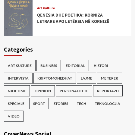
Art Kulture
QENËSIA DHE POETIKA: KORNIZA
LETRARE APO LETËRSIA NË KORNIZË
Categories
ART KULTURE
BUSINESS
EDITORIAL
HISTORI
INTERVISTA
KRIPTOMONEDHAT
LAJME
ME TEPER
NJOFTIME
OPINION
PERSONALITETE
REPORTAZH
SPECIALE
SPORT
STORIES
TECH
TEKNOLOGJIA
VIDEO
CoverNews Social