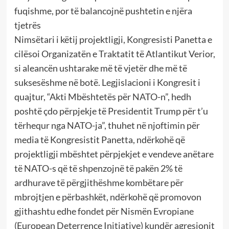
fuqishme, por të balancojnë pushtetin e njëra
tjetrës
Nimsëtari i këtij projektligji, Kongresisti Panetta e
cilësoi Organizatën e Traktatit të Atlantikut Verior,
si aleancën ushtarake më të vjetër dhe më të
suksesëshme në botë. Legjislacioni i Kongresit i
quajtur, “Akti Mbështetës për NATO-n”, hedh
poshtë çdo përpjekje të Presidentit Trump për t’u
tërhequr nga NATO-ja”, thuhet në njoftimin për
media të Kongresistit Panetta, ndërkohë që
projektligji mbështet përpjekjet e vendeve anëtare
të NATO-s që të shpenzojnë të pakën 2% të
ardhurave të përgjithëshme kombëtare për
mbrojtjen e përbashkët, ndërkohë që promovon
gjithashtu edhe fondet për Nismën Evropiane
(European Deterrence Initiative) kundër agresionit