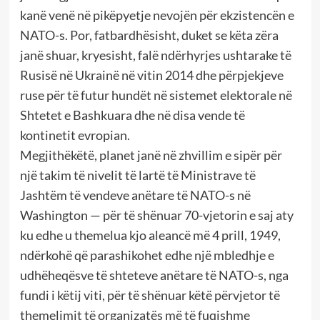
kanë venë në pikëpyetje nevojën për ekzistencën e
NATO-s. Por, fatbardhësisht, duket se këta zëra
janë shuar, kryesisht, falë ndërhyrjes ushtarake të
Rusisë në Ukrainë në vitin 2014 dhe përpjekjeve
ruse për të futur hundët në sistemet elektorale në
Shtetet e Bashkuara dhe në disa vende të
kontinetit evropian.
Megjithëkëtë, planet janë në zhvillim e sipër për
një takim të nivelit të lartë të Ministrave të
Jashtëm të vendeve anëtare të NATO-s në
Washington — për të shënuar 70-vjetorin e saj aty
ku edhe u themelua kjo aleancë më 4 prill, 1949,
ndërkohë që parashikohet edhe një mbledhje e
udhëheqësve të shteteve anëtare të NATO-s, nga
fundi i këtij viti, për të shënuar këtë përvjetor të
themelimit të organizatës më të fuqishme