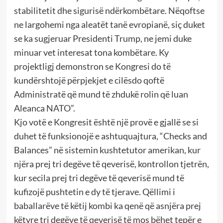
stabilitetit dhe sigurisë ndërkombëtare. Nëqoftse
ne largohemi nga aleatët tanë evropianë, siç duket
se ka sugjeruar Presidenti Trump, ne jemi duke
minuar vet interesat tona kombëtare. Ky
projektligj demonstron se Kongresi do të
kundërshtojë përpjekjet e cilësdo qoftë
Administratë që mund të zhdukë rolin që luan
Aleanca NATO”.
Kjo votë e Kongresit është një provë e gjallë se si
duhet të funksionojë e ashtuquajtura, “Checks and
Balances” në sistemin kushtetutor amerikan, kur
njëra prej tri degëve të qeverisë, kontrollon tjetrën,
kur secila prej tri degëve të qeverisë mund të
kufizojë pushtetin e dy të tjerave. Qëllimi i
baballarëve të këtij kombi ka qenë që asnjëra prej
këtyre tri degëve të qeverisë të mos bëhet tepër e