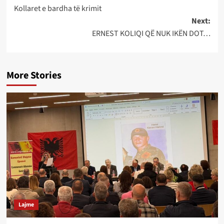
Kollaret e bardha të krimit
navigation
Next:
ERNEST KOLIQI QË NUK IKËN DOT…
More Stories
Lajme