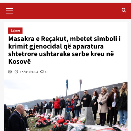
Primary
Menu
Lajme
Masakra e Reçakut, mbetet simboli i
krimit gjenocidal që aparatura
shtetrore ushtarake serbe kreu në
Kosovë
15/01/2024
0