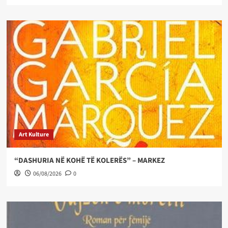
Art Kulture
“DASHURIA NË KOHË TË KOLERËS” – MARKEZ
06/08/2026
0