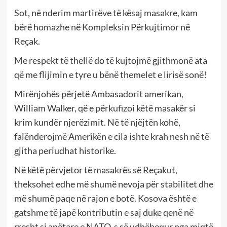
Sot, në nderim martirëve të kësaj masakre, kam
bërë homazhe në Kompleksin Përkujtimor në
Reçak.
Me respekt të thellë do të kujtojmë gjithmonë ata
që me flijimin e tyre u bënë themelet e lirisë sonë!
Mirënjohës përjetë Ambasadorit amerikan,
William Walker, që e përkufizoi këtë masakër si
krim kundër njerëzimit. Në të njëjtën kohë,
falënderojmë Amerikën e cila ishte krah nesh në të
gjitha periudhat historike.
Në këtë përvjetor të masakrës së Reçakut,
theksohet edhe më shumë nevoja për stabilitet dhe
më shumë paqe në rajon e botë. Kosova është e
gatshme të japë kontributin e saj duke qenë në
rresht si anëtare e NATO-s së udhëhequr nga miqtë