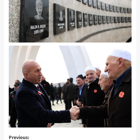
Post
Previous: