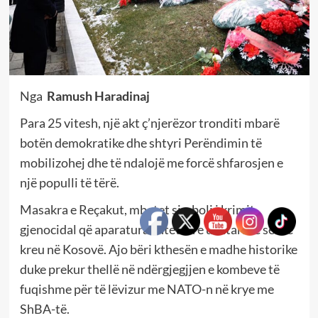
Nga
Ramush Haradinaj
Para 25 vitesh, një akt ç’njerëzor tronditi mbarë
botën demokratike dhe shtyri Perëndimin të
mobilizohej dhe të ndalojë me forcë shfarosjen e
një populli të tërë.
Masakra e Reçakut, mbetet simboli i krimit
gjenocidal që aparatura shtetrore ushtarake serbe
kreu në Kosovë. Ajo bëri kthesën e madhe historike
duke prekur thellë në ndërgjegjjen e kombeve të
fuqishme për të lëvizur me NATO-n në krye me
ShBA-të.