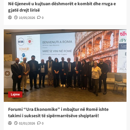
Në Gjenevë u kujtuan dëshmorët e kombit dhe rruga e
gjatë drejt lirisë
10/05/2026
0
Lajme
Forumi “Ura Ekonomike” i mbajtur në Romë ishte
takimi i suksesit të sipërmarrësëve shqiptarë!
02/01/2026
0