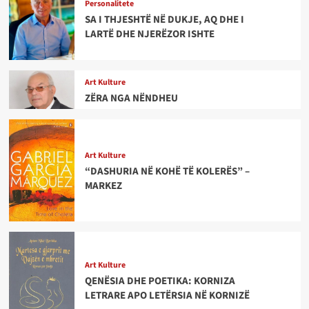
Personalitete
SA I THJESHTË NË DUKJE, AQ DHE I
LARTË DHE NJERËZOR ISHTE
Art Kulture
ZËRA NGA NËNDHEU
Art Kulture
“DASHURIA NË KOHË TË KOLERËS” –
MARKEZ
Art Kulture
QENËSIA DHE POETIKA: KORNIZA
LETRARE APO LETËRSIA NË KORNIZË