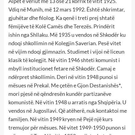
Alpet e veriut më 13 ose 21 korrik të vitit 1925.
Vdiq në Munih, më 12 mars 1992. Është shkrimtar,
gjuhëtar dhe filolog. Ka qenë i treti prej shtatë
fëmijëve të Kolë Camës dhe Terezës. Prindërit
ishin nga Shllaku. Më 1935 u vendos në Shkodër ku
ndoqi shkollimin në Kolegjin Saverian. Pesë vitet
në vijim ndoqi gjimnazin. Studimet i vijoi në liceun
klasik të kolegjit. Në vitin 1946 shteti komunist i
mbyll institucionet fetare në Shkodër. Camaj e
ndërpret shkollimin. Deri në vitin 1948 punoi si
mësues në Prekal. Me çetën e Gjon Destanishës
*
,
mori pjesë në qëndresën kundër partizanëve
komunistë. Në vitin 1948 u arratis nga Shqipëria. U
vendos në Jugosllavi. Që atëherë, nuk kontaktoi me
familjen. Në vitin 1949 kryen në Pejë një kurs
tremujor për mësues. Në vitet 1949-1950 punon si