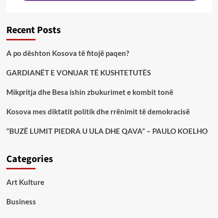
Recent Posts
A po dështon Kosova të fitojë paqen?
GARDIANËT E VONUAR TË KUSHTETUTËS
Mikpritja dhe Besa ishin zbukurimet e kombit tonë
Kosova mes diktatit politik dhe rrënimit të demokracisë
“BUZË LUMIT PIEDRA U ULA DHE QAVA” – PAULO KOELHO
Categories
Art Kulture
Business