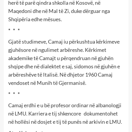
herë të parë qindra shkolla në Kosovë, në
Maqedoni dhe në Mal të Zi, duke dërguar nga
Shqipëria edhe mësues.
* * *
Gjatë studimeve, Camaj iu përkushtua kërkimeve
gjuhësore në ngulimet arbëreshe. Kërkimet
akademike të Camajt u përqendruan në gjuhën
shqipe dhe në dialektet e saj, sidomos në gjuhën e
arbëreshëve të Italisë. Në dhjetor 1960 Camaj
vendoset në Munih të Gjermanisë.
* * *
Camaj erdhi e u bë profesor ordinar në albanologji
në LMU. Karriera e tij shkencore dokumentohet
në hollësi në dosjet e tij të punës në arkivin e LMU.