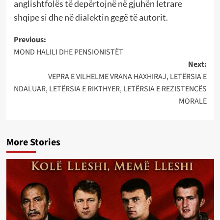
anglishtfolës të depërtojnë në gjuhën letrare
shqipe si dhe në dialektin gegë të autorit.
Post
Previous:
MOND HALILI DHE PENSIONISTËT
navigation
Next:
VEPRA E VILHELME VRANA HAXHIRAJ, LETËRSIA E
NDALUAR, LETËRSIA E RIKTHYER, LETËRSIA E REZISTENCËS
MORALE
More Stories