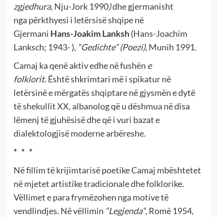
zgjedhura
, Nju-Jork 1990
)
dhe gjermanisht
nga përkthyesi i letërsisë shqipe në
Gjermani
Hans-Joakim Lanksh
(Hans-Joachim
Lanksch; 1943- ),
“Gedichte” (Poezi)
, Munih 1991.
Camaj ka qenë aktiv edhe në fushën
e
folklorit
. Është shkrimtari më i spikatur në
letërsinë e mërgatës shqiptare në gjysmën e dytë
të shekullit XX, albanolog që u dëshmua në disa
lëmenj të gjuhësisë dhe që i vuri bazat e
dialektologjisë moderne arbëreshe.
* * *
Në fillim të krijimtarisë poetike Camaj mbështetet
në mjetet artistike tradicionale dhe folklorike.
Vëllimet e para frymëzohen nga motive të
vendlindjes. Në vëllimin
“Legjenda”
, Romë 1954,