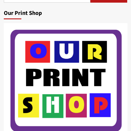
for:
Our Print Shop