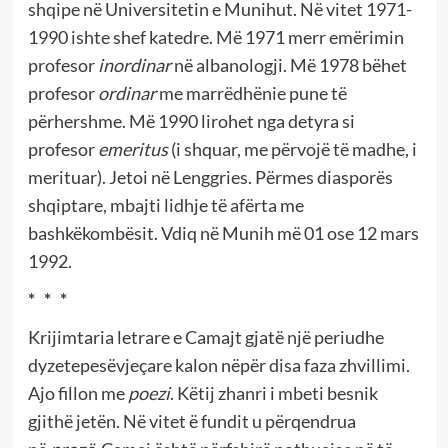
shqipe në Universitetin e Munihut. Në vitet 1971-
1990 ishte shef katedre. Më 1971 merr emërimin
profesor
inordinar
në albanologji. Më 1978 bëhet
profesor
ordinar
me marrëdhënie pune të
përhershme. Më 1990 lirohet nga detyra si
profesor
emeritus
(i shquar, me përvojë të madhe, i
merituar). Jetoi në Lenggries. Përmes diasporës
shqiptare, mbajti lidhje të afërta me
bashkëkombësit. Vdiq në Munih më 01 ose 12 mars
1992.
* * *
Krijimtaria letrare e Camajt gjatë një periudhe
dyzetepesëvjeçare kalon nëpër disa faza zhvillimi.
Ajo fillon me
poezi
. Këtij zhanri i mbeti besnik
gjithë jetën. Në vitet ë fundit u përqendrua