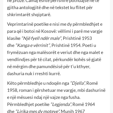
në
prozë
. Camaj është përfshirë pothuajse në të
gjitha antologjitë dhe në tekstet ku flitet për
shkrimtarët shqiptarë.
Veprimtarinë poetike e nisi me dy përmbledhjet e
para që i botoi në Kosovë: vëllimi i parë me vargje
klasike
“Një fyell ndër male”
, Prishtinë 1953
dhe
“Kanga e vërrinit”
, Prishtinë 1954
.
Poeti u
frymëzuan nga malësorët e veriut dhe nga malet e
vendlindjes për të cilat, përkundër kohës së gjatë
në mërgim dhe pamundësisë për t’u kthyer,
dashuria nuk i rreshti kurrë.
Këto përmbledhje u ndoqën nga
“Djella”,
Romë
1958, roman i gërshetuar me vargje, mbi dashurinë
e një mësuesi ndaj një vajze nga fusha.
Përmbledhjet poetike
“Legjenda”,
Romë 1964
dhe
“Lirika mes dy moteve”,
Munih 1967