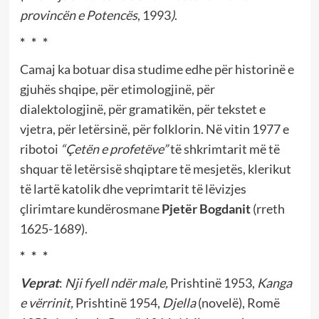
provincën e Potencës
, 1993
)
.
* * *
Camaj ka botuar disa studime edhe për historinë e
gjuhës shqipe, për etimologjinë, për
dialektologjinë, për gramatikën, për tekstet e
vjetra, për letërsinë, për folklorin. Në vitin 1977 e
ribotoi
“Çetën e profetëve”
të shkrimtarit më të
shquar të letërsisë shqiptare të mesjetës, klerikut
të lartë katolik dhe veprimtarit të lëvizjes
çlirimtare kundërosmane
Pjetër Bogdanit
(rreth
1625-1689).
* * *
Veprat
:
Nji fyell ndër male,
Prishtinë 1953,
Kanga
e vërrinit,
Prishtinë 1954,
Djella
(novelë), Romë