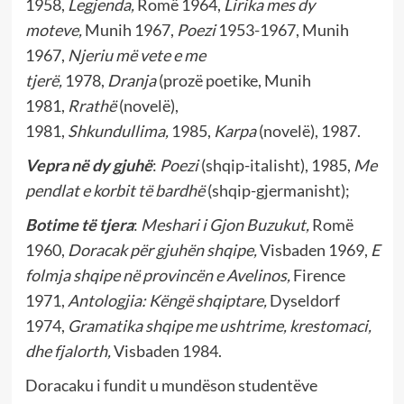
1958,
Legjenda,
Romë 1964,
Lirika mes dy
moteve,
Munih 1967,
Poezi
1953-1967, Munih
1967,
Njeriu më vete e me
tjerë,
1978,
Dranja
(prozë poetike, Munih
1981,
Rrathë
(novelë),
1981,
Shkundullima,
1985,
Karpa
(novelë), 1987.
Vepra në dy gjuhë
:
Poezi
(shqip-italisht), 1985,
Me
pendlat e korbit të bardhë
(shqip-gjermanisht);
Botime të tjera
:
Meshari i Gjon Buzukut,
Romë
1960,
Doracak për gjuhën shqipe,
Visbaden 1969,
E
folmja shqipe në provincën e Avelinos,
Firence
1971,
Antologjia: Këngë shqiptare,
Dyseldorf
1974,
Gramatika shqipe me ushtrime, krestomaci,
dhe fjalorth,
Visbaden 1984.
Doracaku i fundit u mundëson studentëve