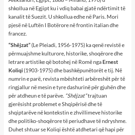
shkollua
në Egjipt ku i vdiq babai gjatë ndërtimit të
kanalit të Suezit. U shkollua edhe në Paris. Mori
pjesë në Luftën I Botërore në frontin italian dhe
francez.
“Shêjzat”
(Le Pleiadi, 1956-1975) ka qenë revistë e
përmuajshme kulturore, historike, shoqërore dhe
letrare artistike që botohej në Romë nga
Ernest
Koliqi
(1903-1975)
dhe bashkëpunëtorët e tij. Në
numrin e parë, revista mbështeti arbëreshët për të
ringjallur në mesin e tyre dashurinë për gjuhën dhe
për atdheun e të parëve.
“Shêjzat”
trajtuan
gjerësisht problemet e Shqipërisë dhe të
shqiptarëve në kontekstin e zhvillimeve historike
dhe politiko-shoqërore të periudhave të ndryshme.
Duhet shtuar se Koliqi është atdhetari që hapi për