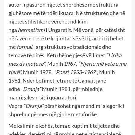
autori i pasuron mjetet shprehëse me struktura
gjuhësore më të ndërlikuara. Në strukturën dhe në
mjetet stilistikore vërehet ndikimi
nga
hermetizmi
i Ungaretit. Më vonë, përkatësisht
në fazën e tretë të krijimtarisë së tij, arti i tij bëhet
më
formal
, larg strukturave tradicionale dhe
temave të ditës. Këtu bëjnë pjesë vëllimet
“Lirika
mes dy moteve”
, Munih 1967,
“Njeriu më vete e me
tjerë”,
Munih 1978,
”Poezi 1953-1967”,
Munih
1981. Ndër botimet letrare të Camajt janë
edhe
“Dranja”
Munih 1981, përmbledhje
madrigalesh, siç i quan autori.
Vepra
“Dranja”
përshkohet nga mendimi alegorik i
shprehur përmes një gjuhe metaforike.
Me kalimin e kohës, tema e kuptimit të jetës dhe
vdekjes, depërtimi në problemet ekzistenciale të