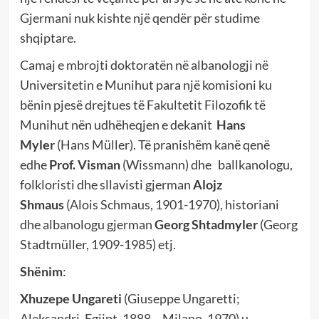
Gjermani nuk kishte një qendër për studime
shqiptare.
Camaj e mbrojti doktoratën në albanologji në
Universitetin e Munihut para një komisioni ku
bënin pjesë drejtues të Fakultetit Filozofik të
Munihut nën udhëheqjen e dekanit
Hans
Myler
(Hans Müller). Të pranishëm kanë qenë
edhe
Prof.
Visman
(Wissmann) dhe ballkanologu,
folkloristi dhe sllavisti gjerman
Alojz
Shmaus
(Alois Schmaus, 1901-1970), historiani
dhe albanologu gjerman
Georg Shtadmyler
(Georg
Stadtmüller, 1909-1985) etj.
Shënim
:
Xhuzepe Ungareti
(Giuseppe Ungaretti;
Aleksandri, Egjipt, 1888 – Milano, 1970) u