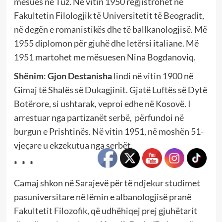
mësues në Tuz. Në vitin 1950 regjistrohet në
Fakultetin Filologjik të Universitetit të Beogradit,
në degën e romanistikës dhe të ballkanologjisë. Më
1955 diplomon për gjuhë dhe letërsi italiane. Më
1951 martohet me mësuesen Nina Bogdanoviq.
Shënim
:
Gjon Destanisha
lindi në vitin 1900 në
Gimaj të Shalës së Dukagjinit. Gjatë Luftës së Dytë
Botërore, si ushtarak, veproi edhe në Kosovë. I
arrestuar nga partizanët serbë, përfundoi në
burgun e Prishtinës. Në vitin 1951, në moshën 51-
vjeçare u ekzekutua nga serbët.
* * *
Camaj shkon në Sarajevë për të ndjekur studimet
pasuniversitare në lëmin e albanologjisë pranë
Fakultetit Filozofik, që udhëhiqej prej gjuhëtarit