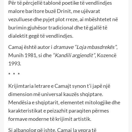
Për të përcjellë tablonë poetike të vendlindjes
malore baritore buzë Drinit, me ujëvarat
vezulluese dhe pyjet plot rreze, ai mbështetet në
burimin gjuhësor tradicional dhe të gjallë të
dialektit gegë të vendlindjes.
Camaj është autor i
dramave
“Loja mbasdrekës”
,
Munih 1981, si dhe
“Kandili argjendit”
, Kozencë
1993.
* * *
Krijimtaria letrare e Camajt synon t’i japë një
dimension më universal kauzës shqiptare.
Mendësia e shqiptarit, elementet mitologjike dhe
karakteristikat e peizazhit paraqiten përmes
formave moderne të krijimit artistik.
Si albanolog që ishte, Camaj la vepra të