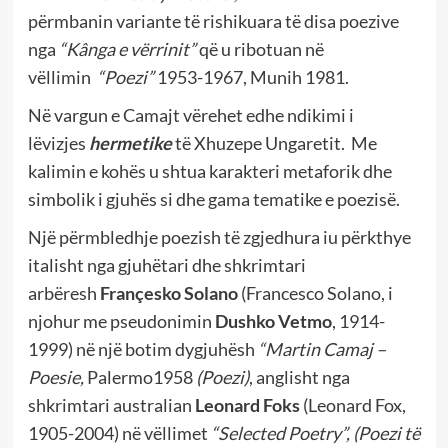
përmbanin variante të rishikuara të disa poezive
nga
“Kânga e vërrinit”
që u ribotuan në
vëllimin
“Poezi”
1953-1967, Munih 1981.
Në vargun e Camajt vërehet edhe ndikimi i
lëvizjes
hermetike
të Xhuzepe Ungaretit. Me
kalimin e kohës u shtua karakteri metaforik dhe
simbolik i gjuhës si dhe gama tematike e poezisë.
Një përmbledhje poezish të zgjedhura iu përkthye
italisht nga gjuhëtari dhe shkrimtari
arbëresh
Françesko Solano
(Francesco Solano, i
njohur me pseudonimin
Dushko Vetmo
, 1914-
1999) në një botim dygjuhësh
“Martin Camaj –
Poesie,
Palermo1958
(Poezi)
, anglisht nga
shkrimtari australian
Leonard Foks
(Leonard Fox,
1905-2004) në vëllimet
“Selected Poetry”,
(Poezi të