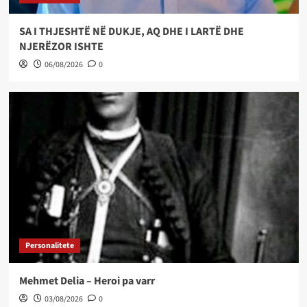
SA I THJESHTË NË DUKJE, AQ DHE I LARTË DHE
NJERËZOR ISHTE
06/08/2026
0
Personalitete
Mehmet Delia – Heroi pa varr
03/08/2026
0