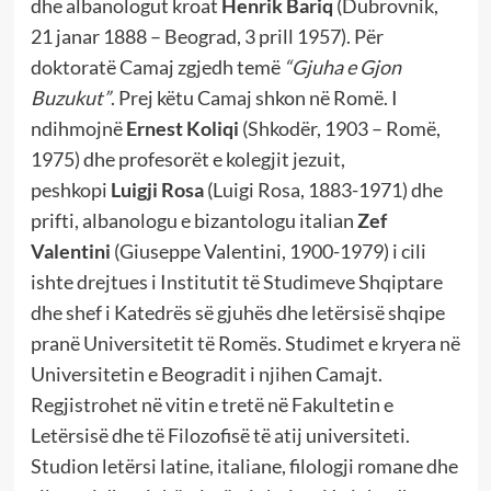
dhe albanologut kroat
Henrik Bariq
(Dubrovnik,
21 janar 1888 – Beograd, 3 prill 1957). Për
doktoratë Camaj zgjedh temë
“Gjuha e Gjon
Buzukut”
. Prej këtu Camaj shkon në Romë. I
ndihmojnë
Ernest Koliqi
(Shkodër, 1903 – Romë,
1975) dhe profesorët e kolegjit jezuit,
peshkopi
Luigji Rosa
(Luigi Rosa, 1883-1971) dhe
prifti, albanologu e bizantologu italian
Zef
Valentini
(Giuseppe Valentini, 1900-1979) i cili
ishte drejtues i Institutit të Studimeve Shqiptare
dhe shef i Katedrës së gjuhës dhe letërsisë shqipe
pranë Universitetit të Romës. Studimet e kryera në
Universitetin e Beogradit i njihen Camajt.
Regjistrohet në vitin e tretë në Fakultetin e
Letërsisë dhe të Filozofisë të atij universiteti.
Studion letërsi latine, italiane, filologji romane dhe