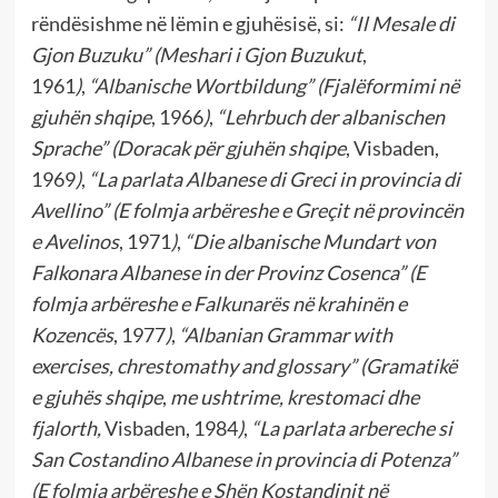
rëndësishme në lëmin e gjuhësisë, si:
“Il Mesale di
Gjon Buzuku”
(Meshari i Gjon Buzukut
,
1961
)
,
“Albanische Wortbildung” (Fjalëformimi në
gjuhën shqipe
, 1966
)
,
“Lehrbuch der albanischen
Sprache”
(Doracak për gjuhën shqipe
, Visbaden,
1969
)
,
“La parlata Albanese di Greci in provincia di
Avellino” (E folmja arbëreshe e Greçit në provincën
e Avelinos
, 1971
)
,
“Die albanische Mundart von
Falkonara Albanese in der Provinz Cosenca” (E
folmja arbëreshe e Falkunarës në krahinën e
Kozencës
, 1977
)
,
“Albanian Grammar with
exercises, chrestomathy and glossary” (Gramatikë
e gjuhës shqipe
,
me ushtrime, krestomaci dhe
fjalorth,
Visbaden, 1984
)
,
“La parlata arbereche si
San Costandino Albanese in provincia di Potenza”
(E folmja arbëreshe e Shën Kostandinit në