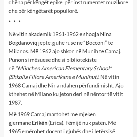
dhëna për këngët epike, për instrumentet muzikore
dhe për këngëtarët popullorë.
* * *
Në vitin akademik 1961-1962 e shoqja Nina
Bogdanoviq jepte gjuhë ruse në “Bocconi” të
Milanos. Më 1962 ajo shkon në Munih te Camaj.
Punon si mësuese dhe si bibliotekiste
në
“München American Elementary School”
(Shkolla Fillore Amerikane e Munihut).
Në vitin
1968 Camaj dhe Nina ndahen përfundimisht. Ajo
kthehet në Milano ku jeton deri në nëntor të vitit
1987.
Më 1969 Camaj martohet me mjeken
gjermane
Erikën
(Erica). Fëmijë nuk patën. Më
1965 emërohet docent i gjuhës dhe i letërsisë