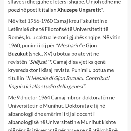
sllave si dhe gjuhë e letërsi shqipe. U njoh edhe me
poezinë poetit italian
Xhuzepe Ungaretit*
.
Në vitet 1956-1960 Camaj kreu Fakultetin e
Letërsisë dhe të Filozofisë të Universitetit të
Romës, ku u caktua lektor i gjuhës shqipe. Në vitin
1960, punimi i tij për
“Mesharin”
e
Gjon
Buzukut
(shek.. XV) u botua po atë vit në
revistën
“Shêjzat”
*
. Camaj disa vjet ka qenë
kryeredaktor i kësaj reviste. Punimi u botua me
titullin
“Il Mesale di Gjon Buzuku. Contributi
linguistici allo studio della genesi”
.
Më 9 dhjetor 1964 Camaj mbron doktoratën në
Universitetin e Munihut. Doktorata e tij në
albanologji dhe emërimi i tij si docent i
albanologjisë në Universitetin e Munihut kishte
një rëndësi të veçantë për arsye se në atë kohë në