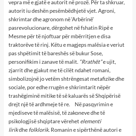
vepra më e gjatë e autorit në prozë. Për ta shkruar,
autorit iu deshën pesëmbëdhjetë vjet. Agroni,
shkrimtar dhe agronom në ‘Arbërinë’
pasrevolucionare, dërgohet në fshatin Ripë e
Mesme për të njoftuar për mbërritjen e disa
traktorëve të rinj. Këtu e magjeps malësia e veriut
pas shpëtimit të bareshës së bukur Sose,
personifikim i zanave të malit.
“Rrathët”
e ujit,
zjarrit dhe gjakut me të cilët ndahet romani,
simbolizojnë jo vetëm shtrëngesat metafizike dhe
sociale, por edhe rrugën e shkrimtarit nëpër
trashëgiminë mitike të së kaluarës së Shqipërisë
drejt një të ardhmeje të re. Në pasqyrimin e
mjediseve të malësisë, të zakoneve dhe të
psikologjisë shqiptare vërehet
elementi
lirik
dhe
folklorik
. Romanin e sipërthënë autori e