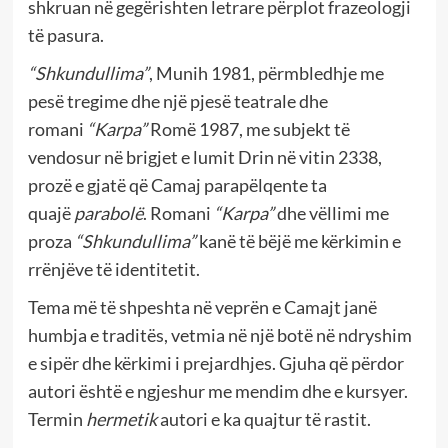
shkruan në gegërishten letrare përplot frazeologji
të pasura.
“Shkundullima”
, Munih 1981, përmbledhje me
pesë tregime dhe një pjesë teatrale dhe
romani
“Karpa”
Romë 1987, me subjekt të
vendosur në brigjet e lumit Drin në vitin 2338,
prozë e gjatë që Camaj parapëlqente ta
quajë
parabolë
. Romani
“Karpa”
dhe vëllimi me
proza
“Shkundullima”
kanë të bëjë me kërkimin e
rrënjëve të identitetit.
Tema më të shpeshta në veprën e Camajt janë
humbja e traditës, vetmia në një botë në ndryshim
e sipër dhe kërkimi i prejardhjes. Gjuha që përdor
autori është e ngjeshur me mendim dhe e kursyer.
Termin
hermetik
autori e ka quajtur të rastit.