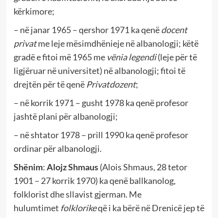
kërkimore;
– në janar 1965 – qershor 1971 ka qenë
docent
privat
me leje mësimdhënieje në albanologji; këtë
gradë e fitoi më 1965 me
vënia legendi
(leje për të
ligjëruar në universitet) në albanologji; fitoi të
drejtën për të qenë
Privatdozent
;
– në korrik 1971 – gusht 1978 ka qenë profesor
jashtë plani për albanologji;
– në shtator 1978 – prill 1990 ka qenë profesor
ordinar për albanologji.
Shënim
:
Alojz Shmaus
(Alois Shmaus, 28 tetor
1901 – 27 korrik 1970) ka qenë ballkanolog,
folklorist dhe sllavist gjerman. Me
hulumtimet
folklorike
që i ka bërë në Drenicë jep të