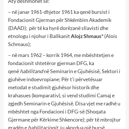
Aty dëshmohet se:
– në janar 1961-dhjetor 1961 ka qenë bursist i
Fondacionit Gjerman për Shkëmbim Akademik
(DAAD); për të ka hyrë dorëzanë sllavisti dhe
etnologu i njohur i Ballkanit
Alojz Shmaus*
(Alois
Schmaus);
– në mars 1962 – korrik 1964, me mbështetjen e
fondacionit shtetëror gjerman DFG, ka
qenë
habilitand
në Seminarin e Gjuhësisë, Sektori i
gjuhëve indoevropiane; Për t’i përvetësuar
metodat e studimit gjuhësor historik dhe
krahasues (komparativ), si vend studimi Camaj e
zgjedh Seminarin e Gjuhësisë. Disa vjet me radhë u
mbështet nga Fondacioni i DFG-së (Shoqata
Gjermane për Kërkime Shkencore); për të mbrojtur
gradën e
habilitacionit
, iu akordua një bursë