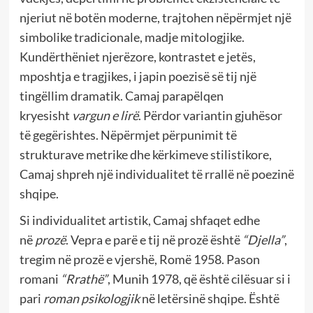
njeriut në botën moderne, trajtohen nëpërmjet një
simbolike tradicionale, madje mitologjike.
Kundërthëniet njerëzore, kontrastet e jetës,
mposhtja e tragjikes, i japin poezisë së tij një
tingëllim dramatik. Camaj parapëlqen
kryesisht
vargun e lirë
. Përdor variantin gjuhësor
të gegërishtes. Nëpërmjet përpunimit të
strukturave metrike dhe kërkimeve stilistikore,
Camaj shpreh një individualitet të rrallë në poezinë
shqipe.
Si individualitet artistik, Camaj shfaqet edhe
në
prozë
. Vepra e parë e tij në prozë është
“Djella”
,
tregim në prozë e vjershë, Romë 1958. Pason
romani
“Rrathë”
, Munih 1978, që është cilësuar si i
pari
roman psikologjik
në letërsinë shqipe. Është