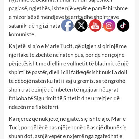
pagjasë, ngjethës, ishte një vepër e pamëshirshme
e mizorisë së mëndjeve të errta dhe shpirtrave
satanik, që ngjizi nata e gjatë e diktaturës
komuniste.
Ka jetë, si ajo e Marie Tucit, që digjen si qirinjë me
një flakë të zbehtë në natën pus, por që ndriçojnë
përjetësisht me diellin e vullnetit të blatimit të një
shpirti të pastër, diell i cili fatkeqësisht nuk i’a doli
të dëbojë natën ku fati i saj u gremis, as të ngrohë
shpirtrat e zinjë që mbeten të ngujuar në zyrat
fatkoba të Sigurimit të Shtetit dhe urrejtjen që
ndezën me flakë ferri.
Ka njerëz që nuk jetojnë gjatë, siç ishte ajo, Marie
Tuci, por që lënë pas një jehonë që asnjë dhunë s’e
shuan dot, asnjë vepër e nxjerrë nga zgafedhat e