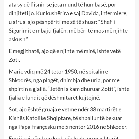
ata sy që flisnin se jeta mund të humbasë, por
dinjiteti jo. Kur kushërira e saj Davida, infermiere,
u afrua, ajo pëshpëriti me zë të shuar: “Shefi i
Sigurimit e mbajti fjalën: më bëri të mos më njihte
askush.”
E megjithatë, ajo që e njihte më mirë, ishte vetë
Zoti.
Marie vdiq më 24 tetor 1950, në spitalin e
Shkodrës, nga plagët, dhimbja dhe uria, por me
shpirtin e gjallë. “Jetën ia kam dhuruar Zotit”, ishte
fjalia e fundit që dëshmitarët kujtojnë.
Sot, ajo është gruaja e vetme ndër 38 martirët e
Kishës Katolike Shqiptare, të shpallur të bekuar
nga Papa Françesku më 5 nëntor 2016 në Shkodër.
Emri i saj qëndron krah për krah me meshtarët,