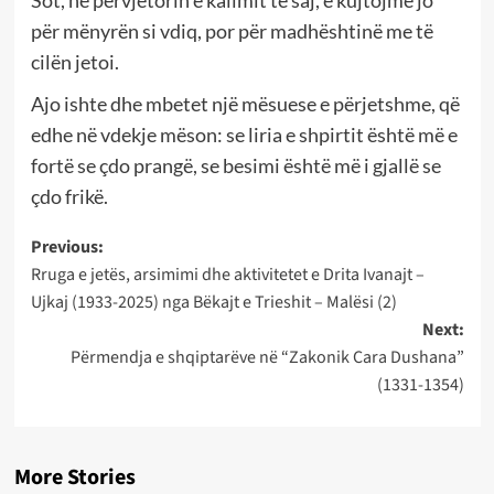
Sot, në përvjetorin e kalimit të saj, e kujtojmë jo
për mënyrën si vdiq, por për madhështinë me të
cilën jetoi.
Ajo ishte dhe mbetet një mësuese e përjetshme, që
edhe në vdekje mëson: se liria e shpirtit është më e
fortë se çdo prangë, se besimi është më i gjallë se
çdo frikë.
Post
Previous:
Rruga e jetës, arsimimi dhe aktivitetet e Drita Ivanajt –
navigation
Ujkaj (1933-2025) nga Bëkajt e Trieshit – Malësi (2)
Next:
Përmendja e shqiptarëve në “Zakonik Cara Dushana”
(1331-1354)
More Stories