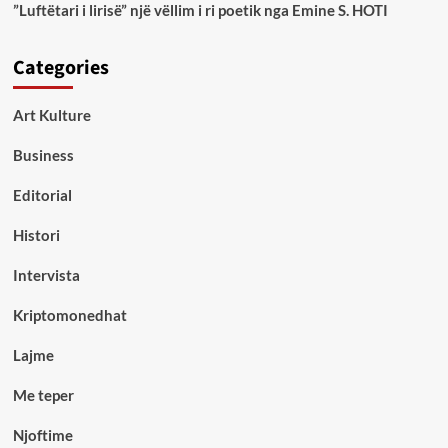
”Luftëtari i lirisë” një vëllim i ri poetik nga Emine S. HOTI
Categories
Art Kulture
Business
Editorial
Histori
Intervista
Kriptomonedhat
Lajme
Me teper
Njoftime