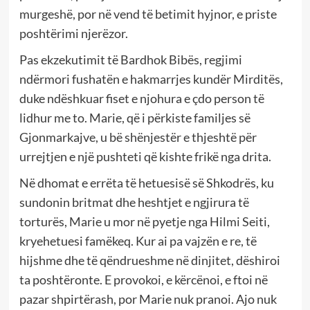
murgeshë, por në vend të betimit hyjnor, e priste
poshtërimi njerëzor.
Pas ekzekutimit të Bardhok Bibës, regjimi
ndërmori fushatën e hakmarrjes kundër Mirditës,
duke ndëshkuar fiset e njohura e çdo person të
lidhur me to. Marie, që i përkiste familjes së
Gjonmarkajve, u bë shënjestër e thjeshtë për
urrejtjen e një pushteti që kishte frikë nga drita.
Në dhomat e errëta të hetuesisë së Shkodrës, ku
sundonin britmat dhe heshtjet e ngjirura të
torturës, Marie u mor në pyetje nga Hilmi Seiti,
kryehetuesi famëkeq. Kur ai pa vajzën e re, të
hijshme dhe të qëndrueshme në dinjitet, dëshiroi
ta poshtëronte. E provokoi, e kërcënoi, e ftoi në
pazar shpirtërash, por Marie nuk pranoi. Ajo nuk