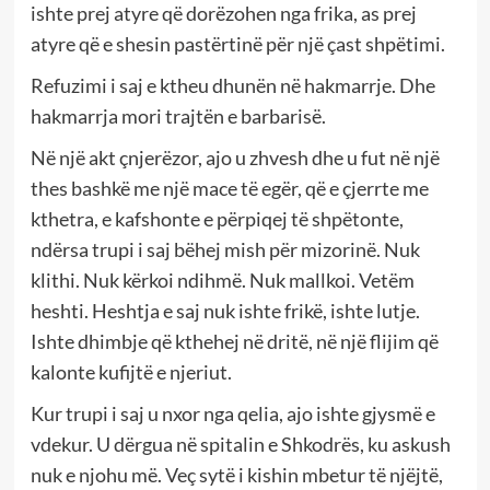
ishte prej atyre që dorëzohen nga frika, as prej
atyre që e shesin pastërtinë për një çast shpëtimi.
Refuzimi i saj e ktheu dhunën në hakmarrje. Dhe
hakmarrja mori trajtën e barbarisë.
Në një akt çnjerëzor, ajo u zhvesh dhe u fut në një
thes bashkë me një mace të egër, që e çjerrte me
kthetra, e kafshonte e përpiqej të shpëtonte,
ndërsa trupi i saj bëhej mish për mizorinë. Nuk
klithi. Nuk kërkoi ndihmë. Nuk mallkoi. Vetëm
heshti. Heshtja e saj nuk ishte frikë, ishte lutje.
Ishte dhimbje që kthehej në dritë, në një flijim që
kalonte kufijtë e njeriut.
Kur trupi i saj u nxor nga qelia, ajo ishte gjysmë e
vdekur. U dërgua në spitalin e Shkodrës, ku askush
nuk e njohu më. Veç sytë i kishin mbetur të njëjtë,