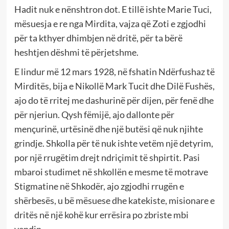
Hadit nuk e nënshtron dot. E tillë ishte Marie Tuci,
mësuesja e re nga Mirdita, vajza që Zoti e zgjodhi
për ta kthyer dhimbjen në dritë, për ta bërë
heshtjen dëshmi të përjetshme.
E lindur më 12 mars 1928, në fshatin Ndërfushaz të
Mirditës, bija e Nikollë Mark Tucit dhe Dilë Fushës,
ajo do të rritej me dashurinë për dijen, për fenë dhe
për njeriun. Qysh fëmijë, ajo dallonte për
mençurinë, urtësinë dhe një butësi që nuk njihte
grindje. Shkolla për të nuk ishte vetëm një detyrim,
por një rrugëtim drejt ndriçimit të shpirtit. Pasi
mbaroi studimet në shkollën e mesme të motrave
Stigmatine në Shkodër, ajo zgjodhi rrugën e
shërbesës, u bë mësuese dhe katekiste, misionare e
dritës në një kohë kur errësira po zbriste mbi