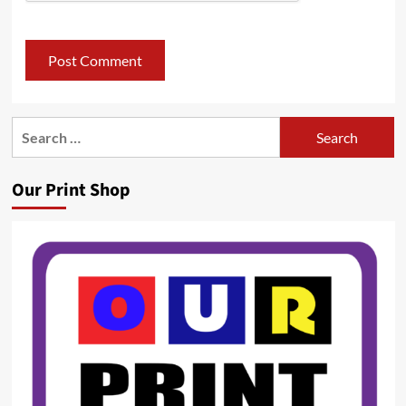
Search
for:
Our Print Shop