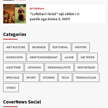
Art Kulture
”Luftëtari i lirisë” një vëllim i ri
poetik nga Emine S. HOTI
Categories
ART KULTURE
BUSINESS
EDITORIAL
HISTORI
INTERVISTA
KRIPTOMONEDHAT
LAJME
ME TEPER
NJOFTIME
OPINION
PERSONALITETE
REPORTAZH
SPECIALE
SPORT
STORIES
TECH
TEKNOLOGJIA
VIDEO
CoverNews Social