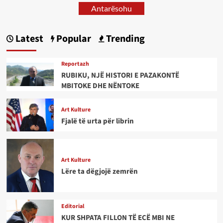
Antarësohu
Latest
Popular
Trending
Reportazh
RUBIKU, NJË HISTORI E PAZAKONTË
MBITOKE DHE NËNTOKE
Art Kulture
Fjalë të urta për librin
Art Kulture
Lëre ta dëgjojë zemrën
Editorial
KUR SHPATA FILLON TË ECË MBI NE