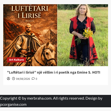
Art Kulture
”Luftëtari i lirisë” një vëllim i ri poetik nga Emine S. HOTI
04/08/2026
0
Copyright © by
merbraha.com
. All rights reserved. Design by
pcorganise.com