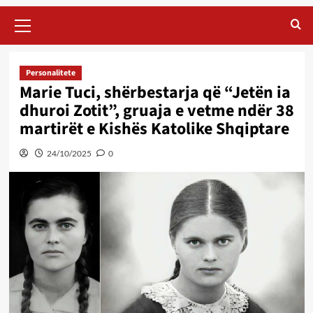
Primary
Menu
Personalitete
Marie Tuci, shërbestarja që “Jetën ia
dhuroi Zotit”, gruaja e vetme ndër 38
martirët e Kishës Katolike Shqiptare
24/10/2025
0