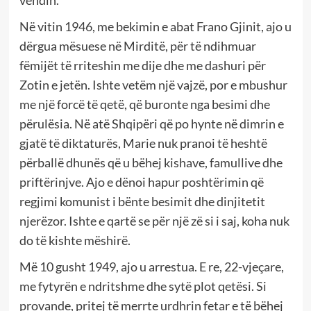
vendin.
Në vitin 1946, me bekimin e abat Frano Gjinit, ajo u
dërgua mësuese në Mirditë, për të ndihmuar
fëmijët të rriteshin me dije dhe me dashuri për
Zotin e jetën. Ishte vetëm një vajzë, por e mbushur
me një forcë të qetë, që buronte nga besimi dhe
përulësia. Në atë Shqipëri që po hynte në dimrin e
gjatë të diktaturës, Marie nuk pranoi të heshtë
përballë dhunës që u bëhej kishave, famullive dhe
priftërinjve. Ajo e dënoi hapur poshtërimin që
regjimi komunist i bënte besimit dhe dinjitetit
njerëzor. Ishte e qartë se për një zë si i saj, koha nuk
do të kishte mëshirë.
Më 10 gusht 1949, ajo u arrestua. E re, 22-vjeçare,
me fytyrën e ndritshme dhe sytë plot qetësi. Si
provande, pritej të merrte urdhrin fetar e të bëhej