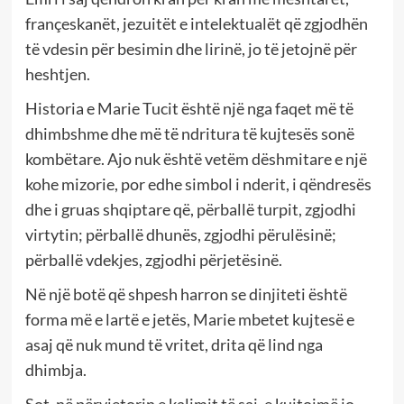
françeskanët, jezuitët e intelektualët që zgjodhën
të vdesin për besimin dhe lirinë, jo të jetojnë për
heshtjen.
Historia e Marie Tucit është një nga faqet më të
dhimbshme dhe më të ndritura të kujtesës sonë
kombëtare. Ajo nuk është vetëm dëshmitare e një
kohe mizorie, por edhe simbol i nderit, i qëndresës
dhe i gruas shqiptare që, përballë turpit, zgjodhi
virtytin; përballë dhunës, zgjodhi përulësinë;
përballë vdekjes, zgjodhi përjetësinë.
Në një botë që shpesh harron se dinjiteti është
forma më e lartë e jetës, Marie mbetet kujtesë e
asaj që nuk mund të vritet, drita që lind nga
dhimbja.