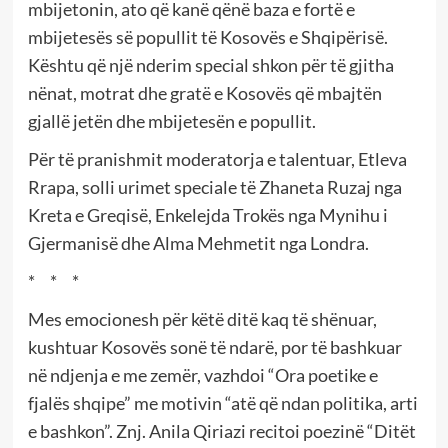
mbijetonin, ato që kanë qënë baza e fortë e
mbijetesës së popullit të Kosovës e Shqipërisë.
Kështu që një nderim special shkon për të gjitha
nënat, motrat dhe gratë e Kosovës që mbajtën
gjallë jetën dhe mbijetesën e popullit.
Për të pranishmit moderatorja e talentuar, Etleva
Rrapa, solli urimet speciale të Zhaneta Ruzaj nga
Kreta e Greqisë, Enkelejda Trokës nga Mynihu i
Gjermanisë dhe Alma Mehmetit nga Londra.
* * *
Mes emocionesh për këtë ditë kaq të shënuar,
kushtuar Kosovës sonë të ndarë, por të bashkuar
në ndjenja e me zemër, vazhdoi “Ora poetike e
fjalës shqipe” me motivin “atë që ndan politika, arti
e bashkon”. Znj. Anila Qiriazi recitoi poezinë “Ditët