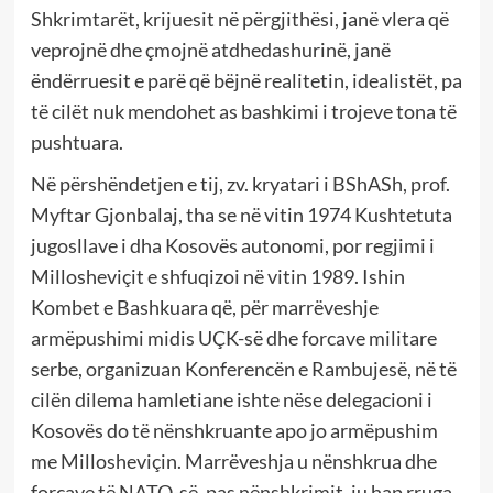
Shkrimtarët, krijuesit në përgjithësi, janë vlera që
veprojnë dhe çmojnë atdhedashurinë, janë
ëndërruesit e parë që bëjnë realitetin, idealistët, pa
të cilët nuk mendohet as bashkimi i trojeve tona të
pushtuara.
Në përshëndetjen e tij, zv. kryatari i BShASh, prof.
Myftar Gjonbalaj, tha se në vitin 1974 Kushtetuta
jugosllave i dha Kosovës autonomi, por regjimi i
Millosheviçit e shfuqizoi në vitin 1989. Ishin
Kombet e Bashkuara që, për marrëveshje
armëpushimi midis UÇK-së dhe forcave militare
serbe, organizuan Konferencën e Rambujesë, në të
cilën dilema hamletiane ishte nëse delegacioni i
Kosovës do të nënshkruante apo jo armëpushim
me Millosheviçin. Marrëveshja u nënshkrua dhe
forcave të NATO-së, pas nënshkrimit, iu hap rruga