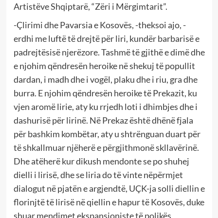
Artistëve Shqiptarë, “Zëri i Mërgimtarit”.
-Çlirimi dhe Pavarsia e Kosovës, -theksoi ajo, -
erdhi me luftë të drejtë për liri, kundër barbarisë e
padrejtësisë njerëzore. Tashmë të gjithë e dimë dhe
e njohim qëndresën heroike në shekuj të popullit
dardan, i madh dhe i vogël, plaku dhe i riu, gra dhe
burra. E njohim qëndresën heroike të Prekazit, ku
vjen aromë lirie, aty ku rrjedh loti i dhimbjes dhe i
dashurisë për lirinë. Në Prekaz është dhënë fjala
për bashkim kombëtar, aty u shtrënguan duart për
të shkallmuar njëherë e përgjithmonë skllavërinë.
Dhe atëherë kur dikush mendonte se po shuhej
dielli i lirisë, dhe se liria do të vinte nëpërmjet
dialogut në pjatën e argjendtë, UÇK-ja solli diellin e
florinjtë të lirisë në qiellin e hapur të Kosovës, duke
shuar mendimet ekspansioniste të polikës