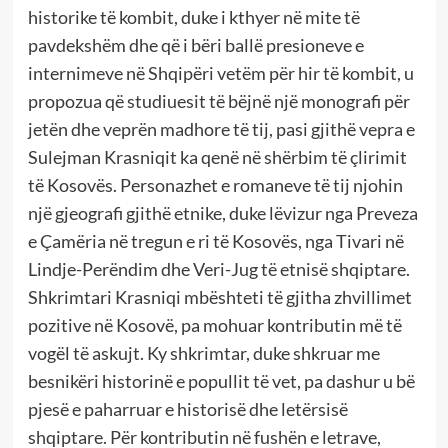
historike të kombit, duke i kthyer në mite të
pavdekshëm dhe që i bëri ballë presioneve e
internimeve në Shqipëri vetëm për hir të kombit, u
propozua që studiuesit të bëjnë një monografi për
jetën dhe veprën madhore të tij, pasi gjithë vepra e
Sulejman Krasniqit ka qenë në shërbim të çlirimit
të Kosovës. Personazhet e romaneve të tij njohin
një gjeografi gjithë etnike, duke lëvizur nga Preveza
e Çamëria në tregun e ri të Kosovës, nga Tivari në
Lindje-Perëndim dhe Veri-Jug të etnisë shqiptare.
Shkrimtari Krasniqi mbështeti të gjitha zhvillimet
pozitive në Kosovë, pa mohuar kontributin më të
vogël të askujt. Ky shkrimtar, duke shkruar me
besnikëri historinë e popullit të vet, pa dashur u bë
pjesë e paharruar e historisë dhe letërsisë
shqiptare. Për kontributin në fushën e letrave,