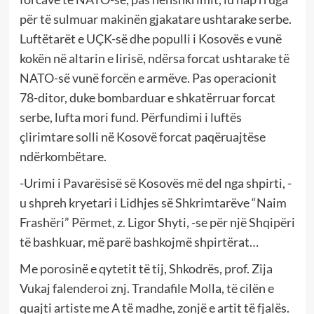
për të sulmuar makinën gjakatare ushtarake serbe.
Luftëtarët e UÇK-së dhe populli i Kosovës e vunë
kokën në altarin e lirisë, ndërsa forcat ushtarake të
NATO-së vunë forcën e armëve. Pas operacionit
78-ditor, duke bombarduar e shkatërruar forcat
serbe, lufta mori fund. Përfundimi i luftës
çlirimtare solli në Kosovë forcat paqëruajtëse
ndërkombëtare.
-Urimi i Pavarësisë së Kosovës më del nga shpirti, -
u shpreh kryetari i Lidhjes së Shkrimtarëve “Naim
Frashëri” Përmet, z. Ligor Shyti, -se për një Shqipëri
të bashkuar, më parë bashkojmë shpirtërat…
Me porosinë e qytetit të tij, Shkodrës, prof. Zija
Vukaj falenderoi znj. Trandafile Molla, të cilën e
quajti artiste me A të madhe, zonjë e artit të fjalës.