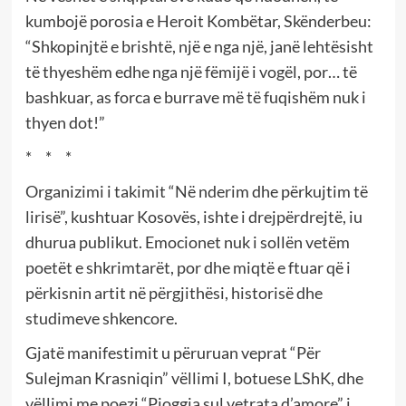
kumbojë porosia e Heroit Kombëtar, Skënderbeu:
“Shkopinjtë e brishtë, një e nga një, janë lehtësisht
të thyeshëm edhe nga një fëmijë i vogël, por… të
bashkuar, as forca e burrave më të fuqishëm nuk i
thyen dot!”
* * *
Organizimi i takimit “Në nderim dhe përkujtim të
lirisë”, kushtuar Kosovës, ishte i drejpërdrejtë, iu
dhurua publikut. Emocionet nuk i sollën vetëm
poetët e shkrimtarët, por dhe miqtë e ftuar që i
përkisnin artit në përgjithësi, historisë dhe
studimeve shkencore.
Gjatë manifestimit u përuruan veprat “Për
Sulejman Krasniqin” vëllimi I, botuese LShK, dhe
vëllimi me poezi “Pioggia sul vetrata d’amore” i