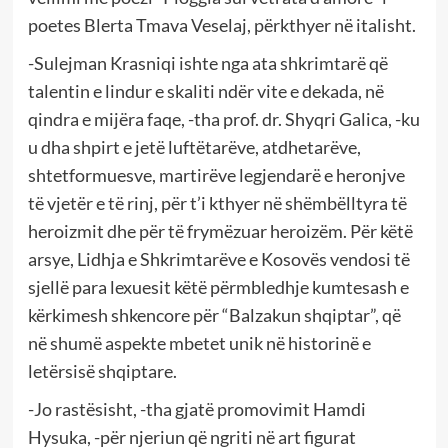
poetes Blerta Tmava Veselaj, përkthyer në italisht.
-Sulejman Krasniqi ishte nga ata shkrimtarë që
talentin e lindur e skaliti ndër vite e dekada, në
qindra e mijëra faqe, -tha prof. dr. Shyqri Galica, -ku
u dha shpirt e jetë luftëtarëve, atdhetarëve,
shtetformuesve, martirëve legjendarë e heronjve
të vjetër e të rinj, për t’i kthyer në shëmbëlltyra të
heroizmit dhe për të frymëzuar heroizëm. Për këtë
arsye, Lidhja e Shkrimtarëve e Kosovës vendosi të
sjellë para lexuesit këtë përmbledhje kumtesash e
kërkimesh shkencore për “Balzakun shqiptar”, që
në shumë aspekte mbetet unik në historinë e
letërsisë shqiptare.
-Jo rastësisht, -tha gjatë promovimit Hamdi
Hysuka, -për njeriun që ngriti në art figurat