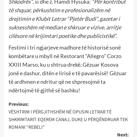
Shkodrës”
, si dhe z. Hamdi Hysuka:
“Për kontribut
të shquar, përkushtim e profesionalizëm në
drejtimin e Klubit Letrar “Pjetër Budi”, gazetar i
suksesshëm në median e shkruar e vizive, arritje
cilësore në krijimtari poetike dhe publicistikë”
.
Festimi i tri ngjarjeve madhore të historisë sonë
kombëtare u mbyll në Restorant “Allegro” Corzo
XXIII Marso, ku u shtrua drekë. Gëzuar Kosova
jonë e dashur, ditën e lirisë e të pavarësisë! Gëzuar
të ardhmen e ndritur që ne shpresojmë ta
ndërtojmë të gjithë së bashku!
Post
Previous:
VËSHTRIM I PËRGJITHSHËM NË OPUSIN LETRAR TË
navigation
SHKRIMTARIT EQEREM CANAJ, DUKE U PËRQËNDRUAR TEK
ROMANI “REBELI”
Next: