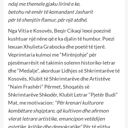
ndaj me themele gjaku lirinë e ke,
betohu në emër të komandant Jasharit
për të shenjtin flamur, për një atdhé.
Nga Vitia e Kosovës, Beqir Cikaqi lexoi poezinë
kushtuar një nëne që e ka djalin të humbur. Poezi
lexuan Xhulieta Grabocka dhe poetë të tjerë.
Veprimtaria kulmoi me “Mirënjohje” për
pjesëmarrësit në takimin solemn historiko-letrar
dhe “Medalje”, akorduar Lidhjes së Shkrimtarëve të
Kosovës, Klubit të Shkrimtarëve dhe Artistëve
“Naim Frashëri” Përmet, Shoqatës së
Shkrimtarëve Shkodër, Klubit Letrar “Pjetër Budi”
Mat, me motivacion:
“Për krenari kulturore
kombëtare shqiptare, që kultivon dhe afirmon
vlerat letrare artistike, emancipon vetëdijen
estetike, kritike dhe demokratike”.
Për të gjitha