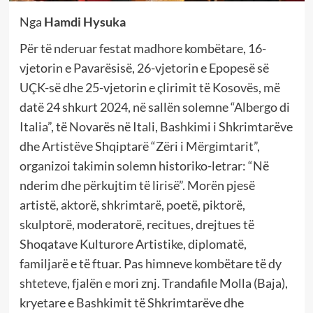
Nga
Hamdi Hysuka
Për të nderuar festat madhore kombëtare, 16-
vjetorin e Pavarësisë, 26-vjetorin e Epopesë së
UÇK-së dhe 25-vjetorin e çlirimit të Kosovës, më
datë 24 shkurt 2024, në sallën solemne “Albergo di
Italia”, të Novarës në Itali, Bashkimi i Shkrimtarëve
dhe Artistëve Shqiptarë “Zëri i Mërgimtarit”,
organizoi takimin solemn historiko-letrar: “Në
nderim dhe përkujtim të lirisë”. Morën pjesë
artistë, aktorë, shkrimtarë, poetë, piktorë,
skulptorë, moderatorë, recitues, drejtues të
Shoqatave Kulturore Artistike, diplomatë,
familjarë e të ftuar. Pas himneve kombëtare të dy
shteteve, fjalën e mori znj. Trandafile Molla (Baja),
kryetare e Bashkimit të Shkrimtarëve dhe