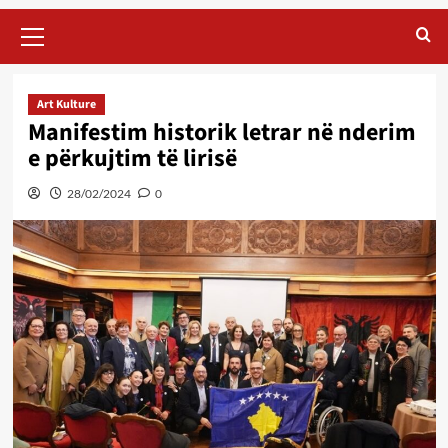
Primary
Menu
Art Kulture
Manifestim historik letrar në nderim
e përkujtim të lirisë
28/02/2024
0