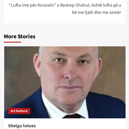
“Lufta ime për Kosovën” e Rexhep Shahut, është lufta që u
bë me fjalë dhe me zemër
More Stories
Art Kulture
Shelgu lotues