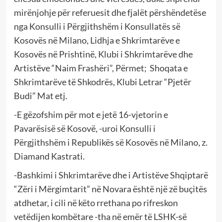
mirënjohje për referuesit dhe fjalët përshëndetëse
nga Konsulli i Përgjithshëm i Konsullatës së
Kosovës në Milano, Lidhja e Shkrimtarëve e
Kosovës në Prishtinë, Klubi i Shkrimtarëve dhe
Artistëve “Naim Frashëri”, Përmet; Shoqata e
Shkrimtarëve të Shkodrës, Klubi Letrar “Pjetër
Budi” Mat etj.
-E gëzofshim për mot e jetë 16-vjetorin e
Pavarësisë së Kosovë, -uroi Konsulli i
Përgjithshëm i Republikës së Kosovës në Milano, z.
Diamand Kastrati.
-Bashkimi i Shkrimtarëve dhe i Artistëve Shqiptarë
“Zëri i Mërgimtarit” në Novara është një zë buçitës
atdhetar, i cili në këto rrethana po rifreskon
vetëdijen kombëtare -tha në emër të LSHK-së