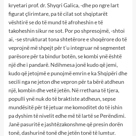
kryetari prof. dr. Shyqri Galica, -dhe po ngre lart
figurat çlirimtare, pa të cilat sot shqiptarët
vështirë se do të mund të afroheshin e të
takoheshin sikur ne sot. Por po shpresojmë, -shtoi
ai, -se strukturat tona shtetërore e shoqërore do të
veprojnë më shpejt për t’u integruar në segmentet
parësore për ta bindur botën, se kombi ynë është
një dhe i pandarë. Ndihmesa jonë kudo që jemi,
kudo që jetojmë e punojmë emrin e ka Shqipëri dhe
secili nga ne jeton dhe vepron për ta bërë atdheun
një, kombin dhe vetë jetën. Në rrethana të tjera,
populli ynë nuk do të braktiste atdheun, sepse
mundësitë për të jetuar me komoditet do të ishin
pa dyshim të nivelit edhe më të lartë se Perëndimi.
Janë pasuritë e jashtëzakonshme që presin dorën
tonë, dashurinë tonë dhe jetën tonë të lumtur.