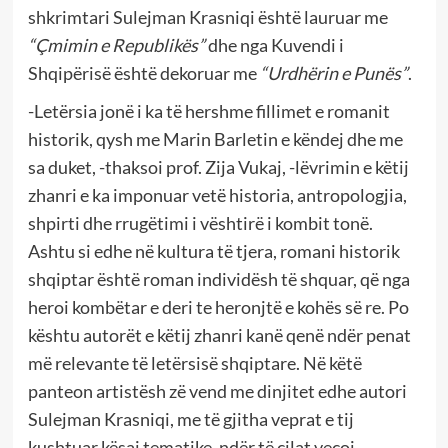
shkrimtari Sulejman Krasniqi është lauruar me
“Çmimin e Republikës”
dhe nga Kuvendi i
Shqipërisë është dekoruar me
“Urdhërin e Punës”
.
-Letërsia jonë i ka të hershme fillimet e romanit
historik, qysh me Marin Barletin e këndej dhe me
sa duket, -thaksoi prof. Zija Vukaj, -lëvrimin e këtij
zhanri e ka imponuar vetë historia, antropologjia,
shpirti dhe rrugëtimi i vështirë i kombit tonë.
Ashtu si edhe në kultura të tjera, romani historik
shqiptar është roman individësh të shquar, që nga
heroi kombëtar e deri te heronjtë e kohës së re. Po
kështu autorët e këtij zhanri kanë qenë ndër penat
më relevante të letërsisë shqiptare. Në këtë
panteon artistësh zë vend me dinjitet edhe autori
Sulejman Krasniqi, me të gjitha veprat e tij
kushtuar kësaj tematike, ndër të cilat veçoj