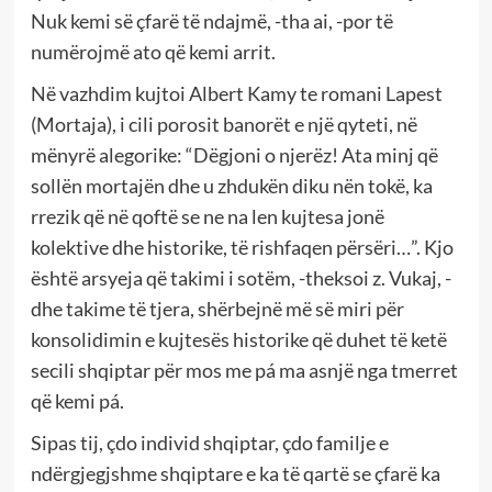
Nuk kemi së çfarë të ndajmë, -tha ai, -por të
numërojmë ato që kemi arrit.
Në vazhdim kujtoi Albert Kamy te romani Lapest
(Mortaja), i cili porosit banorët e një qyteti, në
mënyrë alegorike: “Dëgjoni o njerëz! Ata minj që
sollën mortajën dhe u zhdukën diku nën tokë, ka
rrezik që në qoftë se ne na len kujtesa jonë
kolektive dhe historike, të rishfaqen përsëri…”. Kjo
është arsyeja që takimi i sotëm, -theksoi z. Vukaj, -
dhe takime të tjera, shërbejnë më së miri për
konsolidimin e kujtesës historike që duhet të ketë
secili shqiptar për mos me pá ma asnjë nga tmerret
që kemi pá.
Sipas tij, çdo individ shqiptar, çdo familje e
ndërgjegjshme shqiptare e ka të qartë se çfarë ka