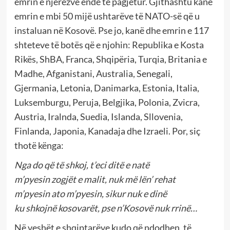
emrin e njerëzve ende të pagjetur. Gjithashtu kanë
emrin e mbi 50 mijë ushtarëve të NATO-së që u
instaluan në Kosovë. Pse jo, kanë dhe emrin e 117
shteteve të botës që e njohin: Republika e Kosta
Rikës, ShBA, Franca, Shqipëria, Turqia, Britania e
Madhe, Afganistani, Australia, Senegali,
Gjermania, Letonia, Danimarka, Estonia, Italia,
Luksemburgu, Peruja, Belgjika, Polonia, Zvicra,
Austria, Iralnda, Suedia, Islanda, Sllovenia,
Finlanda, Japonia, Kanadaja dhe Izraeli. Por, siç
thotë kënga:
Nga do që të shkoj, t’eci ditë e natë
m’pyesin zogjët e malit, nuk më lën’ rehat
m’pyesin ato m’pyesin, sikur nuk e dinë
ku shkojnë kosovarët, pse n’Kosovë nuk rrinë…
Në veshët e shqiptarëve kudo që ndodhen, të