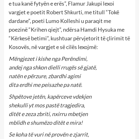
e tua kanë fytyën e erës”, Flamur Jakupi lexoi
vargjet e poetit Robert Shkurti, me titull “Tokë
dardane”, poeti Lumo Kolleshi u paraqit me
poezinë “Krihen qiejt”, ndërsa Hamdi Hysuka me
“Kërkesë betimi”, kushtuar përvjetorit të çlirimit të
Kosovës, në vargjet e së cilës lexojmë:
Mëngjezet i kishe nga Perëndimi,
andej nga shkon dielli rrugës së gjatë,
natën e përzure, zbardhi agimi
dita erdhi me peisazhe pa natë.
Shpëtove jetën, kapërceve vdekjen
shekulli yt mos pastë tragjedira,
ditët e zeza zbriti, nxirru mbetjen
mblidh e shumëzo ditët e mira!
Se koha të vuri në provën e zjarrit,