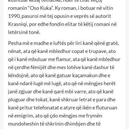
romanin “Oso Kuka”. Ky roman, i botuar në vitin
1990, pasuroi më tej opusin e veprës së autorit
Krasniqi, por edhe fondin elitar të këtij romani në
letërsinë tonë.
Pesha më e madhe e luftës për liri kanë qënë gratë,
nënat, ata që kanë mbledhur copat e trupave, ato
që i kanë mbuluar me flamur, ata që kanë mbledhur
në çerdhe fëmijët dhe mes lotëve kanë dashur të
këndojnë, ato që kanë gatuar kaçamakun dhe e
kanë ndarë lugë më lugë, ato që në mëngjes herët
janë zgjuar dhe kanë qarë mbi varre, ato që kanë
pluguar dhe tokat, kanë shkruar letrat e para dhe
kanë pritur telefonatat e atyre që ikën e fluturuan
në emigrim, ato që çdo mëngjes me frymën
mundoheshin të shkrinin dhimbjen dhe të