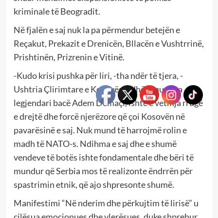
kriminale të Beogradit.
Në fjalën e saj nuk la pa përmendur betejën e
Reçakut, Prekazit e Drenicën, Bllacën e Vushtrrinë,
Prishtinën, Prizrenin e Vitinë.
-Kudo krisi pushka për liri, -tha ndër të tjera, -
Ushtria Çlirimtare e Kosovës, udhëhequr nga
legjendari bacë Adem Demaçi, ishte e vetmja rrugë
e drejtë dhe forcë njerëzore që çoi Kosovën në
pavarësinë e saj. Nuk mund të harrojmë rolin e
madh të NATO-s. Ndihma e saj dhe e shumë
vendeve të botës ishte fondamentale dhe bëri të
mundur që Serbia mos të realizonte ëndrrën për
spastrimin etnik, që ajo shpresonte shumë.
Manifestimi “Në nderim dhe përkujtim të lirisë” u
cilësua emocionues dhe vlerësues, duke shprehur