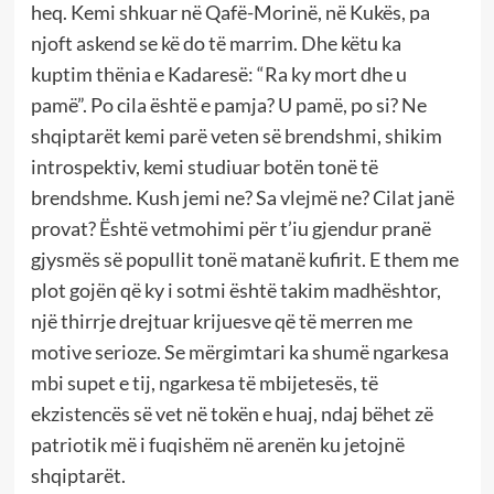
heq. Kemi shkuar në Qafë-Morinë, në Kukës, pa
njoft askend se kë do të marrim. Dhe këtu ka
kuptim thënia e Kadaresë: “Ra ky mort dhe u
pamë”. Po cila është e pamja? U pamë, po si? Ne
shqiptarët kemi parë veten së brendshmi, shikim
introspektiv, kemi studiuar botën tonë të
brendshme. Kush jemi ne? Sa vlejmë ne? Cilat janë
provat? Është vetmohimi për t’iu gjendur pranë
gjysmës së popullit tonë matanë kufirit. E them me
plot gojën që ky i sotmi është takim madhështor,
një thirrje drejtuar krijuesve që të merren me
motive serioze. Se mërgimtari ka shumë ngarkesa
mbi supet e tij, ngarkesa të mbijetesës, të
ekzistencës së vet në tokën e huaj, ndaj bëhet zë
patriotik më i fuqishëm në arenën ku jetojnë
shqiptarët.