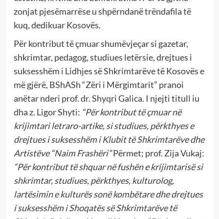
zonjat pjesëmarrëse u shpërndanë trëndafila të
kuq, dedikuar Kosovës.
Për kontribut të çmuar shumëvjeçar si gazetar,
shkrimtar, pedagog, studiues letërsie, drejtues i
suksesshëm i Lidhjes së Shkrimtarëve të Kosovës e
më gjërë, BShASh “Zëri i Mërgimtarit” pranoi
anëtar nderi prof. dr. Shyqri Galica. I njejti titull iu
dha z. Ligor Shyti:
“Për kontribut të çmuar në
krijimtari letraro-artike, si studiues, përkthyes e
drejtues i suksesshëm i Klubit të Shkrimtarëve dhe
Artistëve “Naim Frashëri”
Përmet; prof. Zija Vukaj:
“Për kontribut të shquar në fushën e krijimtarisë si
shkrimtar, studiues, përkthyes, kulturolog,
lartësimin e kulturës sonë kombëtare dhe drejtues
i suksesshëm i Shoqatës së Shkrimtarëve të