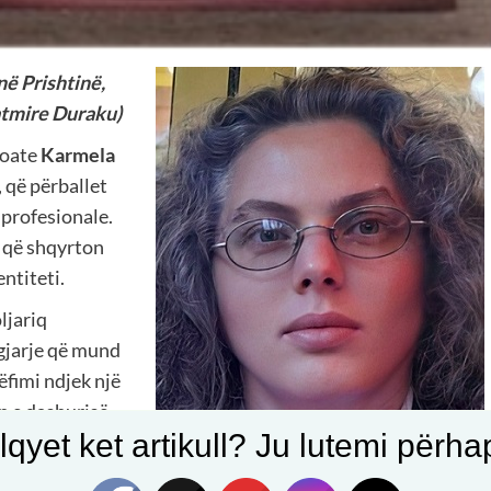
në Prishtinë,
atmire Duraku)
roate
Karmela
, që përballet
 profesionale.
, që shqyrton
entiteti.
ljariq
ngjarje që mund
ëfimi ndjek një
 e dashurisë,
qyet ket artikull? Ju lutemi përhapn
are dhe sfidat
jithashtu