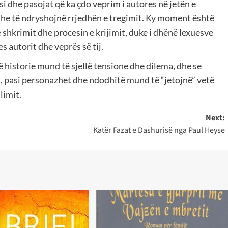
si dhe pasojat që ka çdo veprim i autores në jetën e
 dhe të ndryshojnë rrjedhën e tregimit. Ky moment është
shkrimit dhe procesin e krijimit, duke i dhënë lexuesve
autorit dhe veprës së tij.
jë historie mund të sjellë tensione dhe dilema, dhe se
a, pasi personazhet dhe ndodhitë mund të “jetojnë” vetë
limit.
Next:
Katër Fazat e Dashurisë nga Paul Heyse