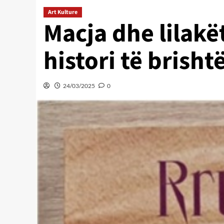
Art Kulture
Macja dhe lilakët
histori të brisht
24/03/2025
0