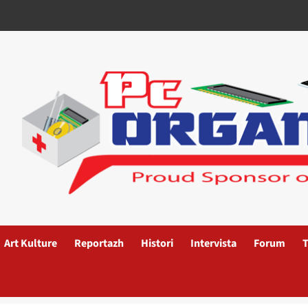
Art Kulture
Reportazh
Histori
Intervista
Forum
T