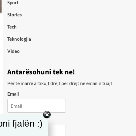
Sport
Stories
Tech
Teknologjia
Video
Antarësohuni tek ne!
Per te marre artikujt drejt per drejt ne emailin tuaj!
Email
City
i fjalën :)