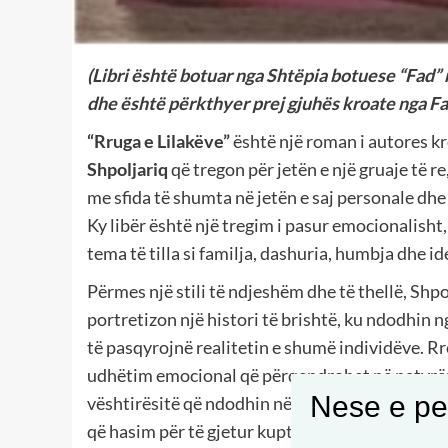
(Libri është botuar nga Shtëpia botuese “Fad” 
dhe është përkthyer prej gjuhës kroate nga F
“Rruga e Lilakëve”
është një roman i autores k
Shpoljariq
që tregon për jetën e një gruaje të re
me sfida të shumta në jetën e saj personale dhe
Ky libër është një tregim i pasur emocionalisht
tema të tilla si familja, dashuria, humbja dhe id
Përmes një stili të ndjeshëm dhe të thellë, Shpo
portretizon një histori të brishtë, ku ndodhin 
të pasqyrojnë realitetin e shumë individëve. Rr
udhëtim emocional që përqendrohet në natyrën
Nese e pel
vështirësitë që ndodhin në marrëdhëniet familj
që hasim për të gjetur kuptimin në jetë. Libri g