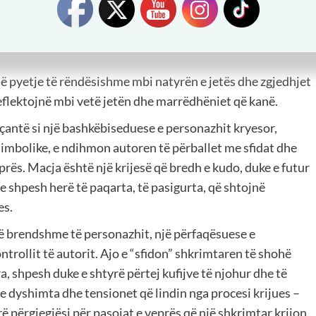
jnë në individë dhe shoqëri.
 kontekst të pasur dhe të thelluar nga perspektiva e
përshkruar me ndjeshmëri dhe realizëm.
ejë pyetje të rëndësishme mbi natyrën e jetës dhe zgjedhjet
eflektojnë mbi vetë jetën dhe marrëdhëniet që kanë.
eçantë si një bashkëbiseduese e personazhit kryesor,
 simbolike, e ndihmon autoren të përballet me sfidat dhe
eprës. Macja është një krijesë që bredh e kudo, duke e futur
 shpesh herë të paqarta, të pasigurta, që shtojnë
es.
të brendshme të personazhit, një përfaqësuese e
rollit të autorit. Ajo e “sfidon” shkrimtaren të shohë
a, shpesh duke e shtyrë përtej kufijve të njohur dhe të
dyshimta dhe tensionet që lindin nga procesi krijues –
rë përgjegjësi për pasojat e veprës që një shkrimtar krijon.