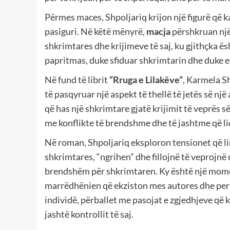
Përmes maces, Shpoljariq krijon një figurë që k
pasiguri. Në këtë mënyrë,
macja
përshkruan një
shkrimtares dhe krijimeve të saj, ku gjithçka 
papritmas, duke sfiduar shkrimtarin dhe duke e d
Në fund të librit
“Rruga e Lilakëve”
, Karmela S
të pasqyruar një aspekt të thellë të jetës së nj
që has një shkrimtare gjatë krijimit të veprës s
me konflikte të brendshme dhe të jashtme që lid
Në roman, Shpoljariq eksploron tensionet që lind
shkrimtares, “ngrihen” dhe fillojnë të veprojnë 
brendshëm për shkrimtaren. Ky është një momen
marrëdhënien që ekziston mes autores dhe pers
individë, përballet me pasojat e zgjedhjeve që k
jashtë kontrollit të saj.