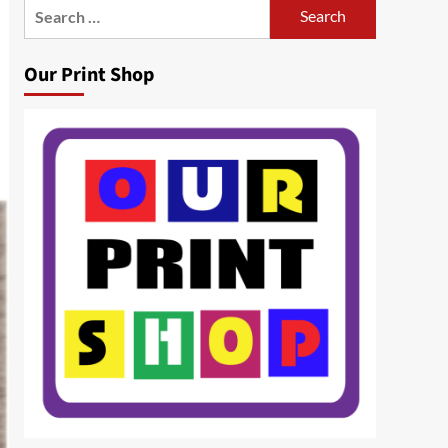
Search
for:
Our Print Shop