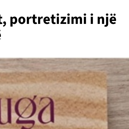
, portretizimi i një
ë