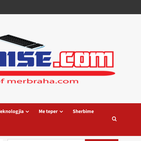
eknologjia
Me teper
Sherbime