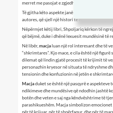
merret me pasojat e zgjedhjeve dhe si ato ndiko
Të gjitha këto aspekte janë të shprehura në një
autores, që sjell një histori të ndërlikuar, të 
Nëpërmjet këtij libri, Shpoljariq kërkon të ngr
që bëjmë, duke i dhënë lexuesit mundësinë të r
Në libër,
macja
luan një rol interesant dhe të v
“shkrimtares”. Kjo mace, e cila është një figurë
dilemat që lindin gjatë procesit të krijimit të v
personazhin kryesor në situata të ndryshme dhe
tensionin dhe konfuzionin në jetën e shkrimtar
Macja
duket se është një pasqyrë e aspekteve 
ndikimeve dhe mundësive që ndodhin jashtë kont
botën dhe veten e saj nga këndvështrime të tjer
parashikueshëm. Macja simbolizon emocionet e 
për të krijuar, për të shpërfaqur, dhe për të mar