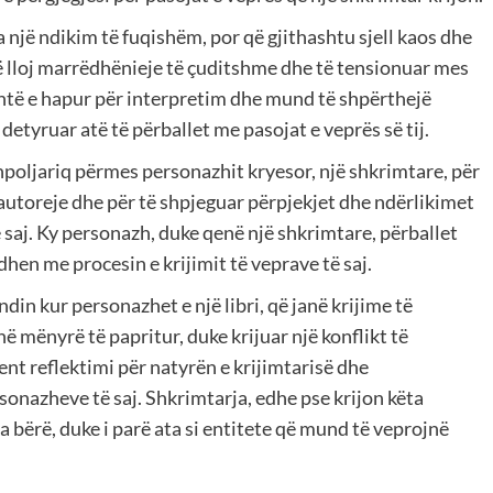
a një ndikim të fuqishëm, por që gjithashtu sjell kaos dhe
 lloj marrëdhënieje të çuditshme dhe të tensionuar mes
është e hapur për interpretim dhe mund të shpërthejë
etyruar atë të përballet me pasojat e veprës së tij.
hpoljariq përmes personazhit kryesor, një shkrimtare, për
ë autoreje dhe për të shpjeguar përpjekjet dhe ndërlikimet
ë saj. Ky personazh, duke qenë një shkrimtare, përballet
hen me procesin e krijimit të veprave të saj.
in kur personazhet e një libri, që janë krijime të
në mënyrë të papritur, duke krijuar një konflikt të
t reflektimi për natyrën e krijimtarisë dhe
onazheve të saj. Shkrimtarja, edhe pse krijon këta
a bërë, duke i parë ata si entitete që mund të veprojnë