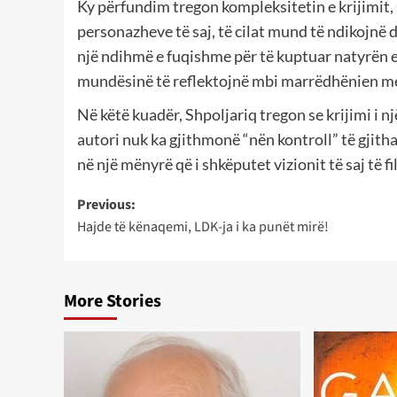
Ky përfundim tregon kompleksitetin e krijimit, 
personazheve të saj, të cilat mund të ndikojnë
një ndihmë e fuqishme për të kuptuar natyrën e 
mundësinë të reflektojnë mbi marrëdhënien mes 
Në këtë kuadër, Shpoljariq tregon se krijimi i n
autori nuk ka gjithmonë “nën kontroll” të gjith
në një mënyrë që i shkëputet vizionit të saj të fil
Post
Previous:
Hajde të kënaqemi, LDK-ja i ka punët mirë!
navigation
More Stories