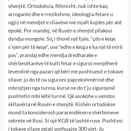
shenjtë. Ortodoksia, fillimisht, nuk ishte kaq
arrogante dhe e rrezikshme, ideologjia fetare u
ngjiz në mendjet e sllavëve me mjaft kujdes për atë
epokë. Por mandej, në Rusën e shenjtë pllakosi
dyndja mongole. Siç i thonë një fjale, “çdo e keqe
s’vjen për të keqe”, ose “edhe e keqja e ka një të mirë
pas”, prandaj edhe mendja dredharake e
shërbesëtarëve të kulti fetar e siguroi menjëherë
leverdinë nga pazari që bëri me pushtuesit e tokave
sllave: ju do të na siguroni paprekshmërinë dhe
mbrojtjen nga turma, kurse ne do t’ju sigurojmë
pushtetin mbi këtë turmë. Që asokohe u vendos
skllavëria në Rusën e shenjtë. Kishën ortodokse
mund ta konsiderosh pararendësen e shërbimeve
sekrete në Rusi. Si një KGB të lashtë ruse. Pushtimi
i tokave sllave zgjati pothuajse 300 vjet. Ju