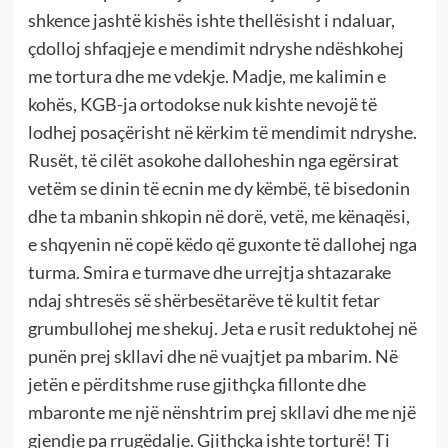
shkence jashtë kishës ishte thellësisht i ndaluar,
çdolloj shfaqjeje e mendimit ndryshe ndëshkohej
me tortura dhe me vdekje. Madje, me kalimin e
kohës, KGB-ja ortodokse nuk kishte nevojë të
lodhej posaçërisht në kërkim të mendimit ndryshe.
Rusët, të cilët asokohe dalloheshin nga egërsirat
vetëm se dinin të ecnin me dy këmbë, të bisedonin
dhe ta mbanin shkopin në dorë, vetë, me kënaqësi,
e shqyenin në copë këdo që guxonte të dallohej nga
turma. Smira e turmave dhe urrejtja shtazarake
ndaj shtresës së shërbesëtarëve të kultit fetar
grumbullohej me shekuj. Jeta e rusit reduktohej në
punën prej skllavi dhe në vuajtjet pa mbarim. Në
jetën e përditshme ruse gjithçka fillonte dhe
mbaronte me një nënshtrim prej skllavi dhe me një
gjendje pa rrugëdalje. Gjithçka ishte torturë! Ti