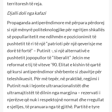
territoresh të reja.
Djalli doli nga kafazi
Propaganda antiperëndimore më përpara përdorej
si një mënyrë politeknologjike për ngritjen shkallës
së popullaritetit me ndihmën e pozicionimit të
pushtetit të ri të një “patrioti për një qeverisje me
dorë të fortë” – Putinit -, si një alternativë e
pushtetit jopopullor të “liberalit” Jelcin me
reformat e tij të viteve ’90. Elitat e kishin të qartë
që kursi antiperëndimor shërbente si zbavitje për
teleshikuesit. Për më tepër, në praktikë, regjimi i
Putinit nuk i lejonte ultranacionalistët dhe
ultramajtistët të dilnin nga margjina – rezervati i
njerëzve që nuk i respektojnë normat dhe rregullat
e sjelljes, të pranuara nga të gjithë. Partitë e tyre