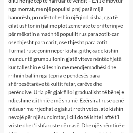
diku në një cep të harruar të vendit –
E.Y.
) e mbytur
nga morrat, me një popullsi prej pesë mijë
banorësh, po ndërtoheshin njëqind kisha, nga të
cilat ushtonin fjalime plot zemëratë të priftërinjve
për mëkatin e madh të popullit rus para zotit-car,
ose thjesht para carit, ose thjesht para zotit.
Turmat ruse çonin nëpër kisha gjithçka që kishin
mundur të grumbullonin gjatë viteve nëntëdhjetë
kur talleshin e silleshin me mendjemadhësi dhe
rrihnin ballin nga tepria e pendesës para
shërbesëtarëve të kultit fetar, carëve dhe
perëndive. Uria për gjak filloi gradualisht të bëhej e
ndjeshme gjithnjë e më shumë. Egërsirat ruse qenë
mësuar me rrjedhat e gjakut rreth vetes, ato kishin
nevojë për një sundimtar, i cili do të ishte i aftë t’i
vriste dhe t’i shfaroste në masë. Dhe një shëmtirë e