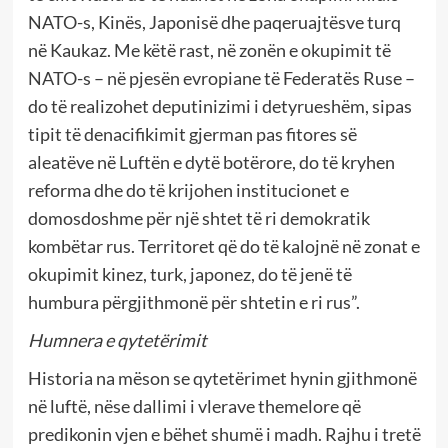
NATO-s, Kinës, Japonisë dhe paqeruajtësve turq
në Kaukaz. Me këtë rast, në zonën e okupimit të
NATO-s – në pjesën evropiane të Federatës Ruse –
do të realizohet deputinizimi i detyrueshëm, sipas
tipit të denacifikimit gjerman pas fitores së
aleatëve në Luftën e dytë botërore, do të kryhen
reforma dhe do të krijohen institucionet e
domosdoshme për një shtet të ri demokratik
kombëtar rus. Territoret që do të kalojnë në zonat e
okupimit kinez, turk, japonez, do të jenë të
humbura përgjithmonë për shtetin e ri rus”.
Humnera e qytetërimit
Historia na mëson se qytetërimet hynin gjithmonë
në luftë, nëse dallimi i vlerave themelore që
predikonin vjen e bëhet shumë i madh. Rajhu i tretë