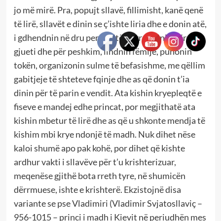
jo më mirë. Pra, popujt sllavë, fillimisht, kanë qenë
të lirë, sllavët e dinin se ç’ishte liria dhe e donin atë,
i gdhendnin në dru perënditë e tyre, dilnin për
gjueti dhe për peshkim, lindnin fëmijë, punonin
tokën, organizonin sulme të befasishme, me qëllim
gabitjeje të shteteve fqinje dhe as që donin t’ia
dinin për të parin e vendit. Ata kishin kryepleqtë e
fiseve e mandej edhe princat, por megjithatë ata
kishin mbetur të lirë dhe as që u shkonte mendja të
kishim mbi krye ndonjë të madh. Nuk dihet nëse
kaloi shumë apo pak kohë, por dihet që kishte
ardhur vakti i sllavëve për t’u krishterizuar,
meqenëse gjithë bota rreth tyre, në shumicën
dërrmuese, ishte e krishterë. Ekzistojnë disa
variante se pse Vladimiri (Vladimir Svjatosllaviç –
956-1015 – princi i madh i Kievit në periudhën mes