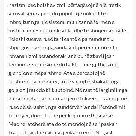
nazizmi ose bolshevizmi, përfaqësojnë një rrezik
virusal serioz për çdo popull, që nuk është i
mbrojtur nga një sistem imunitar në formën e
institucioneve demokratike dhe të shoqërisë civile.
Teleshikuesve rusë tani është e pamundur t’u
shpjegosh se propaganda antiperëndimore dhe
revanshizmi perandorak janë punë zbavitjesh
fëminore, se më vonë do ta kthejmë gjithçka në
gjendjen e mëparshme. Ata e perceptojnë
pushtetin si një kategori të shenjtë, shakatë nga
goja e tij nuk do t’i kuptojnë. Në rast të largimit nga
kursi i deklaruar për marrjen e tokave që kanë qenë
ruse që së lashti, nga kundërvënia ndaj Perëndimit
të urryer, domethënë për krijimin e Rusisë së
Madhe, atëherë ata do të mendojnë se i paskan
tradhëtuar dhe cari na qenka i rremë. Në çast