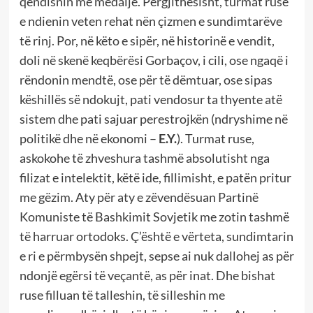
qëndisnin me medalje. Përgjithësisht, turmat ruse
e ndienin veten rehat nën çizmen e sundimtarëve
të rinj. Por, në këto e sipër, në historinë e vendit,
doli në skenë keqbërësi Gorbaçov, i cili, ose ngaqë i
rëndonin mendtë, ose për të dëmtuar, ose sipas
këshillës së ndokujt, pati vendosur ta thyente atë
sistem dhe pati sajuar perestrojkën (ndryshime në
politikë dhe në ekonomi –
E.Y.
). Turmat ruse,
askokohe të zhveshura tashmë absolutisht nga
filizat e intelektit, këtë ide, fillimisht, e patën pritur
me gëzim. Aty për aty e zëvendësuan Partinë
Komuniste të Bashkimit Sovjetik me zotin tashmë
të harruar ortodoks. Ç’është e vërteta, sundimtarin
e ri e përmbysën shpejt, sepse ai nuk dallohej as për
ndonjë egërsi të veçantë, as për inat. Dhe bishat
ruse filluan të talleshin, të silleshin me