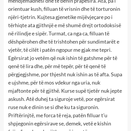
mendjemadhësi dhe të bënin prapësira. Ata, pa i
orientuar kush, filluan të vrisnin dhe të torturonin
njëri-tjetrin. Kujtesa gjenetike mijëvjeçare po i
tërhiqte ata gjithnjë e më shumë drejt ortodoksisë
në rilindje e sipër. Turmat, ca nga ca, filluan të
dëshpërohen dhe të trishtohen për sundimtarët e
vjetër, të cilët i patën ngopur me gjak me tepri.
Egërsirat jo vetëm që nuk ishin të gatshme për të
qenë të lira dhe, për më tepër, për të qenë të
përgjegjshme, por thjesht nuk ishin as të afta. Supa
e ujshme, për të mos vdekur nga uria, nuk
mjaftonte për të gjithë. Kurse supë tjetër nuk jepte
askush. Atë duhej ta siguroje vetë, por egërsirat
ruse nuk e dinin se si dhe ku ta siguronin.
Priftërinjtë, me forca të reja, patën filluar t’u
shpjegonin egërsirave se, demek, vetë e kishin