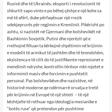
Rusisë dhe të Ukrainës, eksporti i revolucionit të
shkurtit sapo vinte e po bëhej çëshje e një kohe sa
më të afërt, duke përfaqësuar një rrezik
vdekjeprurës për regjimin e Kremlinit. Pikërisht po
ashtu, si nazistët në Gjermani dhe bolshevikët në
Bashkimin Sovjetik, Putini dhe njerëzit që e
rrethojnë filluan ta kërkojnë shpëtimin në krijimin
e modelit të armikut të jashtëm dhe të brendshëm,
ekzistenca e të cilit do të justifikonte represionet e
mendimit ndryshe, kontrollin tërësor mbi mjetet e
informimit masiv dhe forcimin e pushtetit
personal. Pas bolshevikëve dhe nazistëve, në
historinë moderne qe ndërmarrë orvatja e tretë
për krijimin në Evropë të një shteti – të një
kështjelle të rethuar nga ideologjia mesianike e
“botës ruse” që pretendon për pushtime