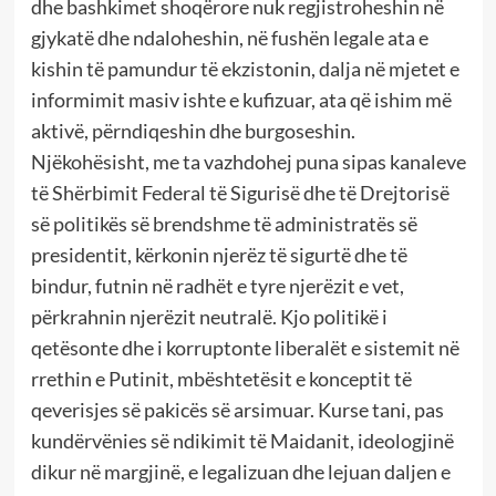
dhe bashkimet shoqërore nuk regjistroheshin në
gjykatë dhe ndaloheshin, në fushën legale ata e
kishin të pamundur të ekzistonin, dalja në mjetet e
informimit masiv ishte e kufizuar, ata që ishim më
aktivë, përndiqeshin dhe burgoseshin.
Njëkohësisht, me ta vazhdohej puna sipas kanaleve
të Shërbimit Federal të Sigurisë dhe të Drejtorisë
së politikës së brendshme të administratës së
presidentit, kërkonin njerëz të sigurtë dhe të
bindur, futnin në radhët e tyre njerëzit e vet,
përkrahnin njerëzit neutralë. Kjo politikë i
qetësonte dhe i korruptonte liberalët e sistemit në
rrethin e Putinit, mbështetësit e konceptit të
qeverisjes së pakicës së arsimuar. Kurse tani, pas
kundërvënies së ndikimit të Maidanit, ideologjinë
dikur në margjinë, e legalizuan dhe lejuan daljen e