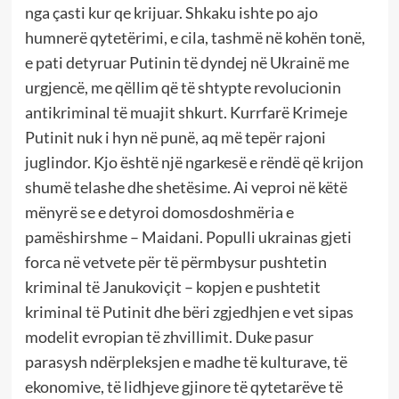
nga çasti kur qe krijuar. Shkaku ishte po ajo
humnerë qytetërimi, e cila, tashmë në kohën tonë,
e pati detyruar Putinin të dyndej në Ukrainë me
urgjencë, me qëllim që të shtypte revolucionin
antikriminal të muajit shkurt. Kurrfarë Krimeje
Putinit nuk i hyn në punë, aq më tepër rajoni
juglindor. Kjo është një ngarkesë e rëndë që krijon
shumë telashe dhe shetësime. Ai veproi në këtë
mënyrë se e detyroi domosdoshmëria e
pamëshirshme – Maidani. Populli ukrainas gjeti
forca në vetvete për të përmbysur pushtetin
kriminal të Janukoviçit – kopjen e pushtetit
kriminal të Putinit dhe bëri zgjedhjen e vet sipas
modelit evropian të zhvillimit. Duke pasur
parasysh ndërpleksjen e madhe të kulturave, të
ekonomive, të lidhjeve gjinore të qytetarëve të