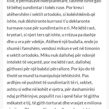
tillë, e përmasave ndërplanetare, tashmë ishte gati
të bëhej sundimtar i tokës ruse. Por kreu i
atëhershëm i sektit ortodoks, si kokëshkëmb që
ishte, nuk dëshironte kurrsesi t’u deklaronte
turmave ruse për sundimtarin e ri. Me këtë rast,
kryetari, si njeri ters që ishte, u rrëzua pa dashje
dhe u vra për vdekje. Atëherë një budalla, ende jo
shumë i famshëm, vendosi mikun e vet në timonin
e sektit ortodoks. Miku nuk dallohej për ndonjë
intelekt të veçantë, por me këtë rast, dallohej
gjithsesi për një babëzi përrallore. Por kjo do të
thotë se mund ta manipuloje lehtësisht. Pas
ardhjes në pushtet të sundimtarit të ri, sektet,
ashtu si edhe në kohët e vjetra, për dashamirësi
ndaj priftërinjve, popullit rus i qenë falur të gjitha
mëkatet e tij, të gjith torturat dhe vrasjet e miliona