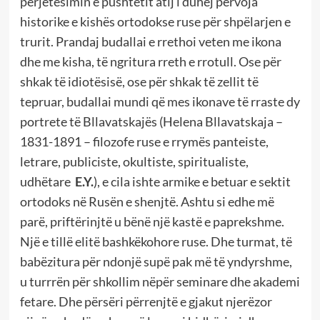
përjetësimin e pushtetit atij i duhej përvoja
historike e kishës ortodokse ruse për shpëlarjen e
trurit. Prandaj budallai e rrethoi veten me ikona
dhe me kisha, të ngritura rreth e rrotull. Ose për
shkak të idiotësisë, ose për shkak të zellit të
tepruar, budallai mundi që mes ikonave të rraste dy
portrete të Bllavatskajës (Helena Bllavatskaja –
1831-1891 – filozofe ruse e rrymës panteiste,
letrare, publiciste, okultiste, spiritualiste,
udhëtare
E.Y.
), e cila ishte armike e betuar e sektit
ortodoks në Rusën e shenjtë. Ashtu si edhe më
parë, priftërinjtë u bënë një kastë e paprekshme.
Një e tillë elitë bashkëkohore ruse. Dhe turmat, të
babëzitura për ndonjë supë pak më të yndyrshme,
u turrrën për shkollim nëpër seminare dhe akademi
fetare. Dhe përsëri përrenjtë e gjakut njerëzor