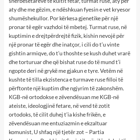
shërbesëtarëve të kultit fetar, turmat ruse, aty për
aty dhe me gëzim, e ndëshkuan fyesin e vet kryesor
shumëshekullor. Por kërkesa gjenetike për një
pronar të egër vazhdoi të mbetej. Turmat ruse, në
kuptimin e drejtpërdrejtë fizik, kishin nevojë për
një pronar të egër dhe inatçor, i cili do t’u vinte
gishtin armiqve, do t’u thoshte se kush duhet vrarë
dhe torturuar dhe që bishat ruse do të mund t’i
ngopte deri në grykë me gjakun e tyre. Vetëm në
kushte të tilla ekzistenca e turmave ruse filloi të
përftonte një kuptim dhe ngjyrim të zakonshëm.
KGB-në ortodokse e zëvendësuan me KGB-në
ateiste, ideologjinë fetare, në vend të zotit
ortodoks, të cilit duhej t’ia kishe frikën, e
zëvendësuan me entuziazmin e ekzaltuar
komunist, U shfaq një tjetër zot – Partia