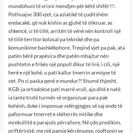
mundohuni të vrisni mendjen për këtë shifër!!!.
Pothuajse 300 vjet, ca aziatikë të çuditshëm
endacakë, që nuk kishin as gjuhë të shkruar, as
shkencë, si të tillë, arritën të vënë nën kontroll një
të tillë territor kolosal pa teknikë dhe pa
komunikime bashkëkohore. Treqind vjet pa pak, ata
patën bërë prapësira dhe patën mbajtur nën
pushtetin e frikës një popull dikur të lirë, i cili, një
herë e një kohë, u pati kallur tmerrin armiqve të
vet. Po si paska qenë e mundur?! Shumë thjesht.
KGB-ja ortodokse pati marrë vrull, ajo ditë e natë
ia lante trutë turmës së organizuar para pak
kohësh, duke i imponuar ndërgjegjes së saj ende të
paformuar tmerret e skëterrës mitike dhe
mrekullitë e parajsës përrallore. Në çdo predikim,
priftërinjtë, me një pamje kërcënuese, njoftonin se