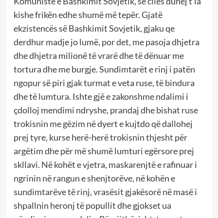
Komuniste e Bashkimit Sovjetik, së cilës duhej t’ia
kishe frikën edhe shumë më tepër. Gjatë
ekzistencës së Bashkimit Sovjetik, gjaku qe
derdhur madje jo lumë, por det, me pasoja dhjetra
dhe dhjetra milionë të vrarë dhe të dënuar me
tortura dhe me burgje. Sundimtarët e rinj i patën
ngopur së piri gjak turmat e veta ruse, të bindura
dhe të lumtura. Ishte gjë e zakonshme ndalimi i
çdolloj mendimi ndryshe, prandaj dhe bishat ruse
trokisnin me gëzim në dyert e kujtdo që dallohej
prej tyre, kurse herë-herë trokisnin thjesht për
argëtim dhe për më shumë lumturi egërsore prej
skllavi. Në kohët e vjetra, maskarenjtë e rafinuar i
ngrinin në rangun e shenjtorëve, në kohën e
sundimtarëve të rinj, vrasësit gjakësorë në masë i
shpallnin heronj të popullit dhe gjokset ua