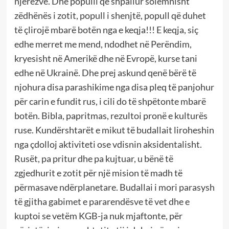
njerëzve. Dhe populli qe shpallur solemnisht
zëdhënës i zotit, popull i shenjtë, popull që duhet
të çlirojë mbarë botën nga e keqja!!! E keqja, siç
edhe merret me mend, ndodhet në Perëndim,
kryesisht në Amerikë dhe në Evropë, kurse tani
edhe në Ukrainë. Dhe prej askund qenë bërë të
njohura disa parashikime nga disa pleq të panjohur
për carin e fundit rus, i cili do të shpëtonte mbarë
botën. Bibla, papritmas, rezultoi pronë e kulturës
ruse. Kundërshtarët e mikut të budallait liroheshin
nga çdolloj aktiviteti ose vdisnin aksidentalisht.
Rusët, pa pritur dhe pa kujtuar, u bënë të
zgjedhurit e zotit për një mision të madh të
përmasave ndërplanetare. Budallai i mori parasysh
të gjitha gabimet e pararendësve të vet dhe e
kuptoi se vetëm KGB-ja nuk mjaftonte, për