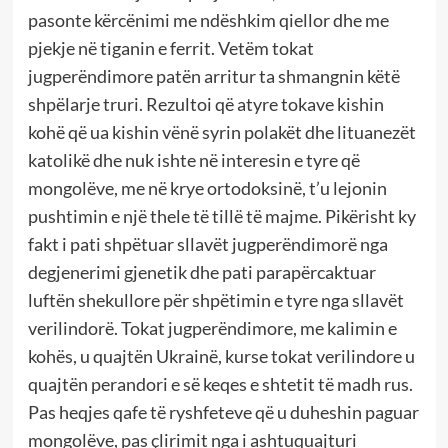
pasonte kërcënimi me ndëshkim qiellor dhe me
pjekje në tiganin e ferrit. Vetëm tokat
jugperëndimore patën arritur ta shmangnin këtë
shpëlarje truri. Rezultoi që atyre tokave kishin
kohë që ua kishin vënë syrin polakët dhe lituanezët
katolikë dhe nuk ishte në interesin e tyre që
mongolëve, me në krye ortodoksinë, t’u lejonin
pushtimin e një thele të tillë të majme. Pikërisht ky
fakt i pati shpëtuar sllavët jugperëndimorë nga
degjenerimi gjenetik dhe pati parapërcaktuar
luftën shekullore për shpëtimin e tyre nga sllavët
verilindorë. Tokat jugperëndimore, me kalimin e
kohës, u quajtën Ukrainë, kurse tokat verilindore u
quajtën perandori e së keqes e shtetit të madh rus.
Pas heqjes qafe të ryshfeteve që u duheshin paguar
mongolëve, pas çlirimit nga i ashtuquajturi