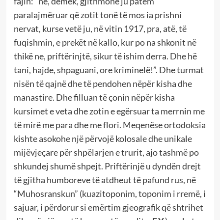
fajin: “ne, demek, gjithmonë ju patëm
paralajmëruar që zotit tonë të mos ia prishni
nervat, kurse vetë ju, në vitin 1917, pra, atë, të
fuqishmin, e prekët në kallo, kur po na shkonit në
thikë ne, priftërinjtë, sikur të ishim derra. Dhe hë
tani, hajde, shpaguani, ore kriminelë!”. Dhe turmat
nisën të qajnë dhe të pendohen nëpër kisha dhe
manastire. Dhe filluan të çonin nëpër kisha
kursimet e veta dhe zotin e egërsuar ta merrnin me
të mirë me para dhe me flori. Meqenëse ortodoksia
kishte asokohe një përvojë kolosale dhe unikale
mijëvjeçare për shpëlarjen e trurit, ajo tashmë po
shkundej shumë shpejt. Priftërinjë u dyndën drejt
të gjitha humboreve të atdheut të pafund rus, në
“Muhosranskun” (kuazitoponim, toponim i rremë, i
sajuar, i përdorur si emërtim gjeografik që shtrihet