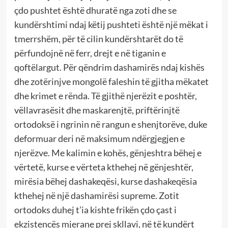
çdo pushtet është dhuratë nga zoti dhe se
kundërshtimi ndaj këtij pushteti është një mëkat i
tmerrshëm, për të cilin kundërshtarët do të
përfundojnë në ferr, drejt e në tiganin e
qoftëlargut. Për qëndrim dashamirës ndaj kishës
dhe zotërinjve mongolë faleshin të gjitha mëkatet
dhe krimet e rënda. Të gjithë njerëzit e poshtër,
vëllavrasësit dhe maskarenjtë, priftërinjtë
ortodoksë i ngrinin në rangun e shenjtorëve, duke
deformuar deri në maksimum ndërgjegjen e
njerëzve. Me kalimin e kohës, gënjeshtra bëhej e
vërtetë, kurse e vërteta kthehej në gënjeshtër,
mirësia bëhej dashakeqësi, kurse dashakeqësia
kthehej në një dashamirësi supreme. Zotit
ortodoks duhej t’ia kishte frikën çdo çast i
ekzistencës mjerane prej skllavi, në të kundërt