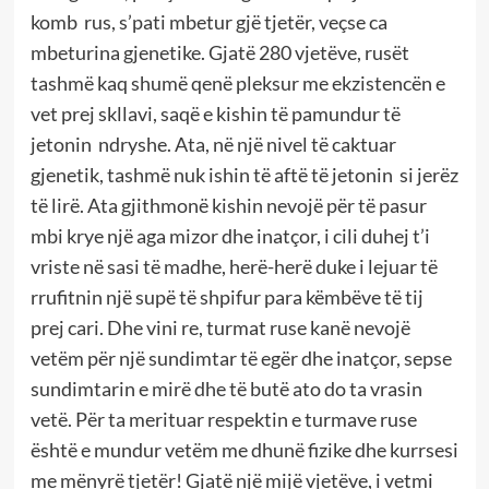
komb rus, s’pati mbetur gjë tjetër, veçse ca
mbeturina gjenetike. Gjatë 280 vjetëve, rusët
tashmë kaq shumë qenë pleksur me ekzistencën e
vet prej skllavi, saqë e kishin të pamundur të
jetonin ndryshe. Ata, në një nivel të caktuar
gjenetik, tashmë nuk ishin të aftë të jetonin si jerëz
të lirë. Ata gjithmonë kishin nevojë për të pasur
mbi krye një aga mizor dhe inatçor, i cili duhej t’i
vriste në sasi të madhe, herë-herë duke i lejuar të
rrufitnin një supë të shpifur para këmbëve të tij
prej cari. Dhe vini re, turmat ruse kanë nevojë
vetëm për një sundimtar të egër dhe inatçor, sepse
sundimtarin e mirë dhe të butë ato do ta vrasin
vetë. Për ta merituar respektin e turmave ruse
është e mundur vetëm me dhunë fizike dhe kurrsesi
me mënyrë tjetër! Gjatë një mijë vjetëve, i vetmi