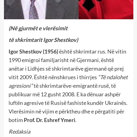
(Në gjurmët e vlerësimit
të shkrimtarit Igor Shestkov)
Igor Shestkov (1956)
është shkrimtar rus. Në vitin
1990 emigroi familjarisht në Gjermani, është
anëtar i Lidhjes së shkrimtarëve gjermanë që prej
vitit 2009. Është nënshkrues i thirrjes
“Të ndalohet
agresioni”
të shkrimtarëve-emigrantë rusë, të
publikuar më 12 gusht 2008. E ka dënuar ashpër
luftën agresive të Rusisë fashiste kundër Ukrainës.
Vlerësimin në vijim e përktheu dhe e përgatiti për
botim
Prof. Dr. Eshref Ymeri
.
Redaksia