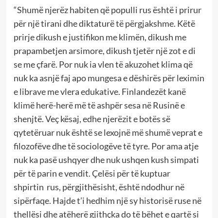
“Shumë njerëz habiten që populli rus është i prirur
për një tirani dhe diktaturë të përgjakshme. Këtë
prirje dikush e justifikon me klimën, dikush me
prapambetjen arsimore, dikush tjetër një zot e di
se me çfarë. Por nuk ia vlen të akuzohet klima që
nuk ka asnjë faj apo mungesa e dëshirës për leximin
e librave me vlera edukative. Finlandezët kanë
klimë herë-herë më të ashpër sesa në Rusinë e
shenjtë. Veç kësaj, edhe njerëzit e botës së
qytetëruar nuk është se lexojnë më shumë veprat e
filozofëve dhe të sociologëve të tyre. Por ama atje
nuk ka pasë ushqyer dhe nuk ushqen kush simpati
për të parin e vendit. Çelësi për të kuptuar
shpirtin rus, përgjithësisht, është ndodhur në
sipërfaqe. Hajde t’i hedhim një sy historisë ruse në
thellësi dhe atëherë gjithçka do të bëhet e qartë si