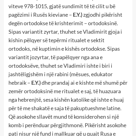
viteve 978-1015, gjatë sundimit të të cilit u bë
pagëzimi i Rusës kieviane –
E.Y.)
zgjodhi pikërisht
degën ortodokse të krishterimit – ortodoksinë.
Sipas variantit zyrtar, thuhet se Vladimirit gjoja i
kishin pëlqyer së tepërmi ritualet e sektit
ortodoks, në kuptimin e kishës ortodokse. Sipas
variantit jozyrtar, të papëlqyer nga ana e
ortodoksëve, thuhet se Vladimiri ishte i biri i
jashtëligjshëm i një rabini (mësues, edukator
hebraik –
E.Y.)
dhe prandaj ai e kishte më shumë për
zemër ortodoksinë me ritualet e saj, të huazuara
nga hebrenjtë, sesa kishën katolike që ishte e huaj
për të me shakatë e saja të pakuptueshme latine.
Që asokohe sllavët mund të konsiderohen si një
komb i perënduar përgjithmonë. Pikërisht asokohe
pati nisur një fund i mallkuar që u quajt Rusa e