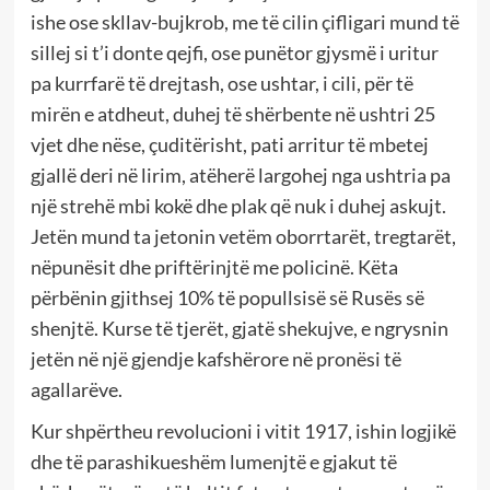
ishe ose skllav-bujkrob, me të cilin çifligari mund të
sillej si t’i donte qejfi, ose punëtor gjysmë i uritur
pa kurrfarë të drejtash, ose ushtar, i cili, për të
mirën e atdheut, duhej të shërbente në ushtri 25
vjet dhe nëse, çuditërisht, pati arritur të mbetej
gjallë deri në lirim, atëherë largohej nga ushtria pa
një strehë mbi kokë dhe plak që nuk i duhej askujt.
Jetën mund ta jetonin vetëm oborrtarët, tregtarët,
nëpunësit dhe priftërinjtë me policinë. Këta
përbënin gjithsej 10% të popullsisë së Rusës së
shenjtë. Kurse të tjerët, gjatë shekujve, e ngrysnin
jetën në një gjendje kafshërore në pronësi të
agallarëve.
Kur shpërtheu revolucioni i vitit 1917, ishin logjikë
dhe të parashikueshëm lumenjtë e gjakut të