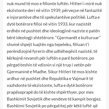
nuk mund të mos e fillonte luftën. Hitleri i mirë nuk
ekzistonte deri në vitin 1939, përveçse në fantazitë
e injorantëve dhe të spekulantëve politikë. Lufta e
dytë botërore filloi në vitin 1933, kur nazistët
erdhën në pushtet dhe ideologjinë naziste e patën
bërë ideologji shtetërore. “Gjermanët e kulturuar”
shumë shpejt luajtën nga tepeleku, filluan t’i
perëndizojnë fyrerin dhe udhëheqësit nazistë, të
kërkojnë revansh për luftën e parë botërore, po
përgatiteshin të vdisnin si një trup i vetën për
Gjermaninë e Madhe. Sikur Hitleri të mos kishte
ardhur në pushtet dhe Republika e Vajmarit të
vazhdonte të ekzistonte, lufta e dytë botërore
prapëseprapë do të kishte shpërthyer, por mes
Bashkimit Sovjetik dhe vendeve të kampit borgjez.
Bashkimi Sovjetik po përgatitej për këtë luftë që