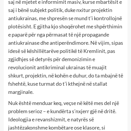
saj në mjetet e informimit masiv, kurse mbartësit e
saj i bënë subjekt politik, duke nxitur projektin
antiukrainas, me shpresën se mund t’i kontrollojnë
plotësisht. E gjitha kjo shoqërohet me shpërthimin
e paparë për nga përmasat të një propagande
antiukrainase dhe antiperëndimore. Në vijim, sipas
idesë së këshillëtarëve politikë të Kremlinit, pas
zgjidhjes së detyrës për demonizimin e
revolucionit antikriminal ukrainas të muajit
shkurt, projektin, në kohën e duhur, do ta mbajnë të
fshehtë, kuse turmat do t’i kthejnë në stallat
margjinale.
Nuk është menduar keq, veçse në këtë mes del një
problem serioz – e kundërta s’nxjerr gjë në dritë.
Ideologjia e revanshizmit, e natyrës së
jashtëzakonshme kombëtare ose klasore, si