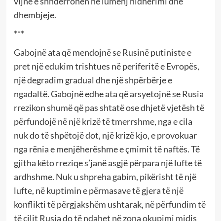
vijnë e shndërrohen në lumenj hidhërimi dhe
dhembjeje.
***
Gabojnë ata që mendojnë se Rusinë putiniste e
pret një edukim trishtues në periferitë e Evropës,
një degradim gradual dhe një shpërbërje e
ngadaltë. Gabojnë edhe ata që arsyetojnë se Rusia
rrezikon shumë që pas shtatë ose dhjetë vjetësh të
përfundojë në një krizë të tmerrshme, nga e cila
nuk do të shpëtojë dot, një krizë kjo, e provokuar
nga rënia e menjëherëshme e çmimit të naftës. Të
gjitha këto rreziqe s’janë asgjë përpara një lufte të
ardhshme. Nuk u shpreha gabim, pikërisht të një
lufte, në kuptimin e përmasave të gjera të një
konflikti të përgjakshëm ushtarak, në përfundim të
të cilit Rusia do të ndahet në zona okupimi midis