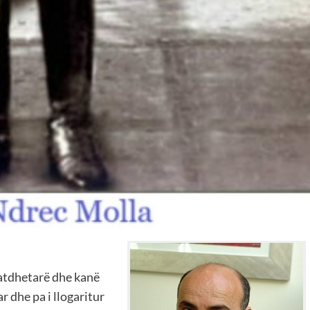
 atdhetarë dhe kanë
r dhe pa i llogaritur