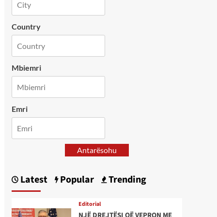
Country
Mbiemri
Emri
Antarësohu
Latest
Popular
Trending
Editorial
NJË DREJTËSI QË VEPRON ME