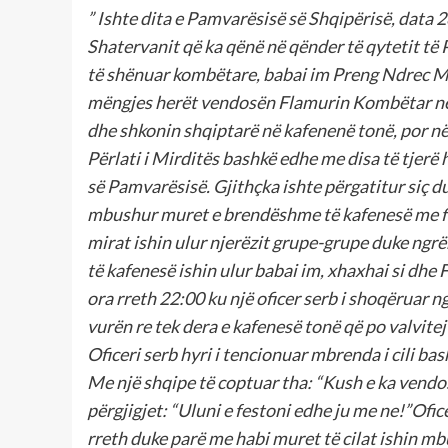
”
Ishte dita e Pamvarësisë së Shqipërisë, data
Shatervanit që ka qënë në qënder të qytetit të P
të shënuar kombëtare, babai im Preng Ndrec M
mëngjes herët vendosën Flamurin Kombëtar në nj
dhe shkonin shqiptarë në kafenenë tonë, por n
Përlati i Mirditës bashkë edhe me disa të tjerë h
së Pamvarësisë. Gjithçka ishte përgatitur siç du
mbushur muret e brendëshme të kafenesë me fla
mirat ishin ulur njerëzit grupe-grupe duke ngrë
të kafenesë ishin ulur babai im, xhaxhai si dhe
ora rreth 22:00 ku një oficer serb i shoqëruar 
vurën re tek dera e kafenesë tonë që po valvite
Oficeri serb hyri i tencionuar mbrenda i cili ba
Me një shqipe të coptuar tha: “Kush e ka vendos
përgjigjet: “Uluni e festoni edhe ju me ne!”Ofi
rreth duke parë me habi muret të cilat ishin m