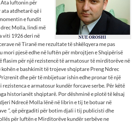
 Ata luftonin për
r ata atdhetarë që i
 momentin e fundit
drec Molla, lindi më
 viti 1926 deri në
cerave në Tiranë me rezultate të shkëlqyera me pas
u mori pjesë edhe në luftën për mbrojtjen e Shqipërisë
 flasim për një rezistencë të armatosur të mirditorëve në
Në kohën e bashkimit të trojeve shqiptare Preng Ndrec
izrenit dhe për të mbijetuar ishin edhe pronar të një
i rezistenca e armatosur kundër forcave serbe. Për këtë
nga historianët shqiptarë. Por dëshminë e plotë të kësaj
djeri Ndrecë Molla lënë në librin e tij te botuar në
ave
“
, që përgaditi për botim djali i tij publicisti dhe
llës për luftën e Mirditorëve kundër serbëve ne