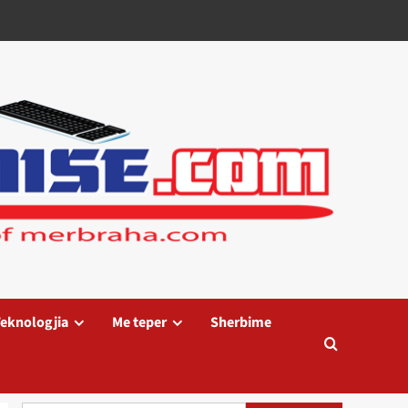
eknologjia
Me teper
Sherbime