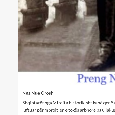
Nga
Nue Oroshi
Shqiptarët nga Mirdita historikisht kanë qenë
luftuar për mbrojtjen e tokës arbnore pa u lakua