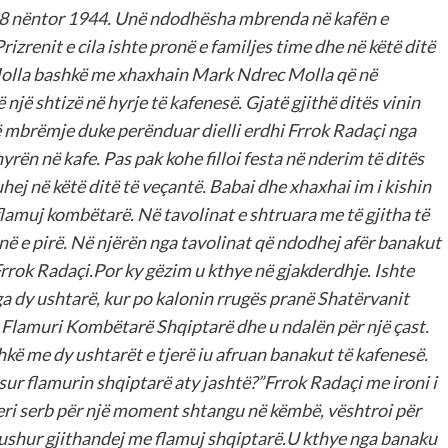
 28 nëntor 1944. Unë ndodhësha mbrenda në kafën e
rizrenit e cila ishte pronë e familjes time dhe në këtë ditë
olla bashkë me xhaxhain Mark Ndrec Molla që në
ë shtizë në hyrje të kafenesë. Gjatë gjithë ditës vinin
ë mbrëmje duke perënduar dielli erdhi Frrok Radaçi nga
yrën në kafe. Pas pak kohe filloi festa në nderim të ditës
hej në këtë ditë të veçantë. Babai dhe xhaxhai im i kishin
muj kombëtarë. Në tavolinat e shtruara me të gjitha të
në e pirë. Në njërën nga tavolinat që ndodhej afër banakut
 Frrok Radaçi.Por ky gëzim u kthye në gjakderdhje. Ishte
nga dy ushtarë, kur po kalonin rrugës pranë Shatërvanit
j Flamuri Kombëtarë Shqiptarë dhe u ndalën për një çast.
shkë me dy ushtarët e tjerë iu afruan banakut të kafenesë.
ur flamurin shqiptarë aty jashtë?”Frrok Radaçi me ironi i
ceri serb për një moment shtangu në këmbë, vështroi për
bushur gjithandej me flamuj shqiptarë.U kthye nga banaku