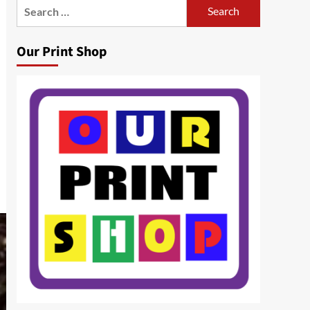
Search
for:
Our Print Shop