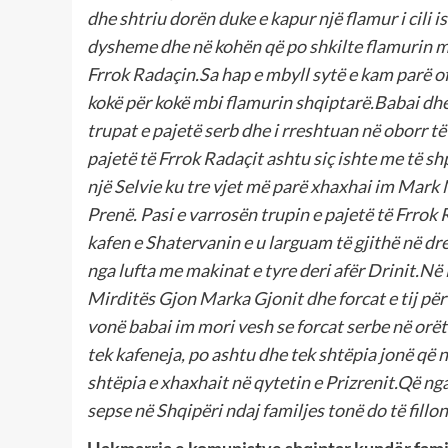
dhe shtriu dorën duke e kapur një flamur i cili i
dysheme dhe në kohën që po shkilte flamurin me
Frrok Radaçin.Sa hap e mbyll sytë e kam parë of
kokë për kokë mbi flamurin shqiptarë.Babai dhe
trupat e pajetë serb dhe i rreshtuan në oborr të
pajetë të Frrok Radaçit ashtu siç ishte me të sh
një Selvie ku tre vjet më parë xhaxhai im Mark N
Prenë. Pasi e varrosën trupin e pajetë të Frrok
kafen e Shatervanin e u larguam të gjithë në dr
nga lufta me makinat e tyre deri afër Drinit.Në
Mirditës Gjon Marka Gjonit dhe forcat e tij për
vonë babai im mori vesh se forcat serbe në orët
tek kafeneja, po ashtu dhe tek shtëpia jonë q
shtëpia e xhaxhait në qytetin e Prizrenit.Që 
sepse në Shqipëri ndaj familjes tonë do të fill