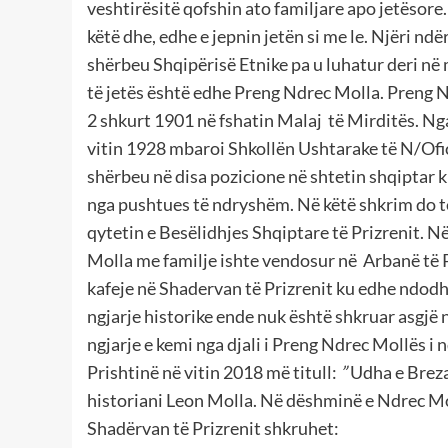
veshtirësitë qofshin ato familjare apo jetësore.
këtë dhe, edhe e jepnin jetën si me le. Njëri ndë
shërbeu Shqipërisë Etnike pa u luhatur deri në
të jetës është edhe Preng Ndrec Molla. Preng N
2 shkurt 1901 në fshatin Malaj të Mirditës. Nga
vitin 1928 mbaroi Shkollën Ushtarake të N/Ofi
shërbeu në disa pozicione në shtetin shqiptar k
nga pushtues të ndryshëm. Në këtë shkrim do të
qytetin e Besëlidhjes Shqiptare të Prizrenit. 
Molla me familje ishte vendosur në Arbanë të Pr
kafeje në Shadervan të Prizrenit ku edhe ndodh
ngjarje historike ende nuk është shkruar asgjë 
ngjarje e kemi nga djali i Preng Ndrec Mollës i n
Prishtinë në vitin 2018 më titull:
”
Udha e Brez
historiani Leon Molla. Në dëshminë e Ndrec Mo
Shadërvan të Prizrenit shkruhet: