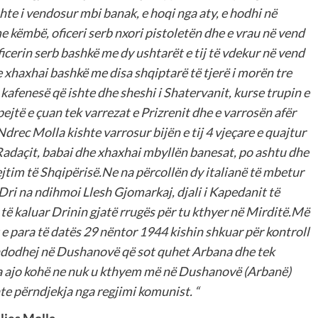
shte i vendosur mbi banak, e hoqi nga aty, e hodhi në
 këmbë, oficeri serb nxori pistoletën dhe e vrau në vend
icerin serb bashkë me dy ushtarët e tij të vdekur në vend
 xhaxhai bashkë me disa shqiptarë të tjerë i morën tre
 kafenesë që ishte dhe sheshi i Shatervanit, kurse trupin
e
pejtë e çuan tek varrezat e Prizrenit dhe e varrosën afër
drec Molla kishte varrosur bijën e tij 4 vjeçare e quajtur
 Radaçit, babai dhe xhaxhai mbyllën banesat, po ashtu dhe
ejtim të Shqipërisë.Ne na përcollën dy italianë të mbetur
 Dri na ndihmoi Llesh Gjomarkaj, djali i Kapedanit të
 të kaluar Drinin gjatë rrugës për tu kthyer në Mirditë.Më
 e para të datës 29 nëntor 1944 kishin shkuar për kontroll
ë ndodhej në Dushanovë që sot quhet Arbana dhe tek
nga ajo kohë ne nuk u kthyem më në Dushanovë (Arbanë)
onte përndjekja nga regjimi komunist.
“