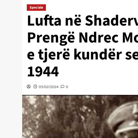
Speciale
Lufta në Shaderv
Prengë Ndrec Mo
e tjerë kundër 
1944
05/02/2024
0