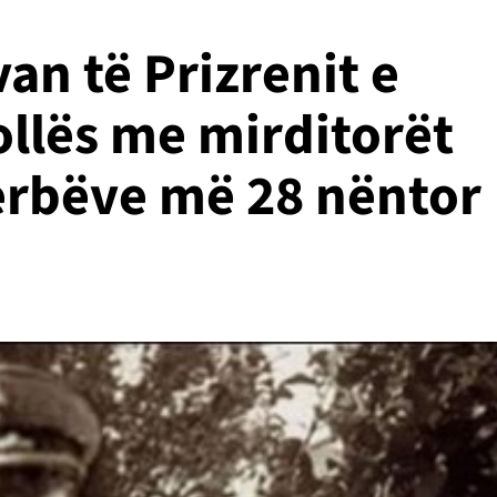
an të Prizrenit e
llës me mirditorët
serbëve më 28 nëntor