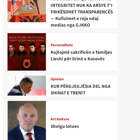
INTEGRITET NUK KA ARSYE T’I
FRIKËSOHET TRANSPARENCËS
— Kufizimet e reja ndaj
medias nga GJKKO
Personalitete
Kujtojmë sakrificën e familjes
Lleshi për lirinë e Kosovës
Opinion
KUR PËRGJEGJËSIA DEL NGA
SHINAT E TRENIT
Art Kulture
Shelgu lotues