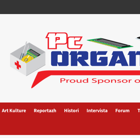
Art Kulture
Reportazh
Histori
Intervista
Forum
T