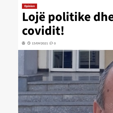
Opinion
Lojë politike dh
covidit!
15/09/2021
0