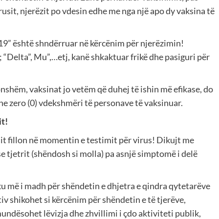
rusit, njerëzit po vdesin edhe me nga një apo dy vaksina të
19” është shndërruar në kërcënim për njerëzimin!
; “Delta”, Mu”,…etj, kanë shkaktuar frikë dhe pasiguri për
akonshëm, vaksinat jo vetëm që duhej të ishin më efikase, do
dhe zero (0) vdekshmëri të personave të vaksinuar.
it!
t fillon në momentin e testimit për virus! Dikujt me
e tjetrit (shëndosh si molla) pa asnjë simptomë i delë
iku më i madh për shëndetin e dhjetra e qindra qytetarëve
tiv shikohet si kërcënim për shëndetin e të tjerëve,
undësohet lëvizja dhe zhvillimi i çdo aktiviteti publik,