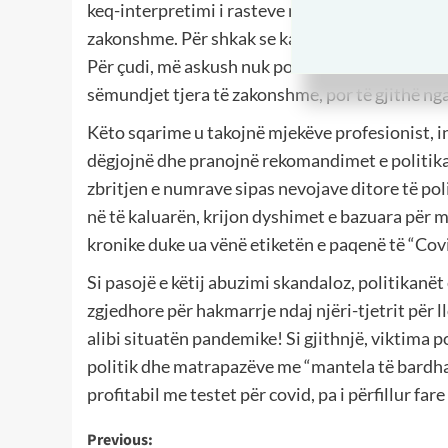
keq-interpretimi i rasteve me covid, respektivi
zakonshme. Për shkak se ka dallim të madh në i
Për çudi, më askush nuk po vdes nga infarkti i
sëmundjet tjera të zakonshme, por të gjithë ng
Këto sqarime u takojnë mjekëve profesionist, i
dëgjojnë dhe pranojnë rekomandimet e politikan
zbritjen e numrave sipas nevojave ditore të pol
në të kaluarën, krijon dyshimet e bazuara për
kronike duke ua vënë etiketën e paqenë të “Covi
Si pasojë e këtij abuzimi skandaloz, politikanë
zgjedhore për hakmarrje ndaj njëri-tjetrit për l
alibi situatën pandemike! Si gjithnjë, viktima 
politik dhe matrapazëve me “mantela të bardha” 
profitabil me testet për covid, pa i përfillur f
Post
Previous: