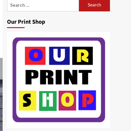
Search
for:
Our Print Shop