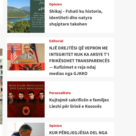
Opinion
Shikaj – Fshati ku historia,
identiteti dhe natyra
shqiptare takohen
Editorial
NJË DREJTËSI QË VEPRON ME
INTEGRITET NUK KA ARSYE T’I
FRIKËSOHET TRANSPARENCËS
— Kufizimet e reja ndaj
medias nga GJKKO
Personalitete
Kujtojmë sakrificën e familjes
Lleshi për lirinë e Kosovës
Opinion
KUR PËRGJEGJËSIA DEL NGA