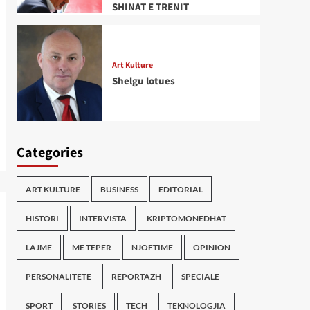
SHINAT E TRENIT
Art Kulture
Shelgu lotues
Categories
ART KULTURE
BUSINESS
EDITORIAL
HISTORI
INTERVISTA
KRIPTOMONEDHAT
LAJME
ME TEPER
NJOFTIME
OPINION
PERSONALITETE
REPORTAZH
SPECIALE
SPORT
STORIES
TECH
TEKNOLOGJIA