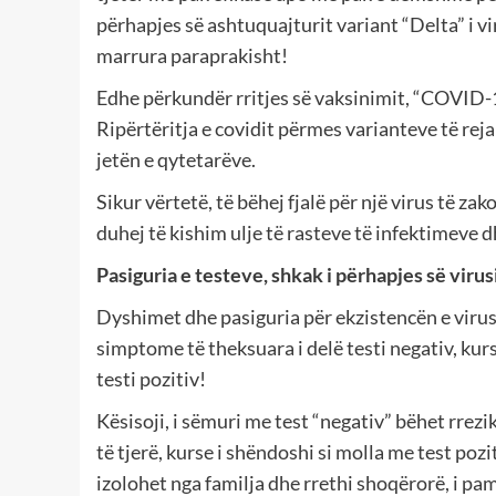
përhapjes së ashtuquajturit variant “Delta” i vi
marrura paraprakisht!
Edhe përkundër rritjes së vaksinimit, “COVID-
Ripërtëritja e covidit përmes varianteve të reja
jetën e qytetarëve.
Sikur vërtetë, të bëhej fjalë për një virus të z
duhej të kishim ulje të rasteve të infektimeve 
Pasiguria e testeve, shkak i përhapjes së virus
Dyshimet dhe pasiguria për ekzistencën e virusi
simptome të theksuara i delë testi negativ, kurs
testi pozitiv!
Kësisoji, i sëmuri me test “negativ” bëhet rrez
të tjerë, kurse i shëndoshi si molla me test pozi
izolohet nga familja dhe rrethi shoqërorë, i pam