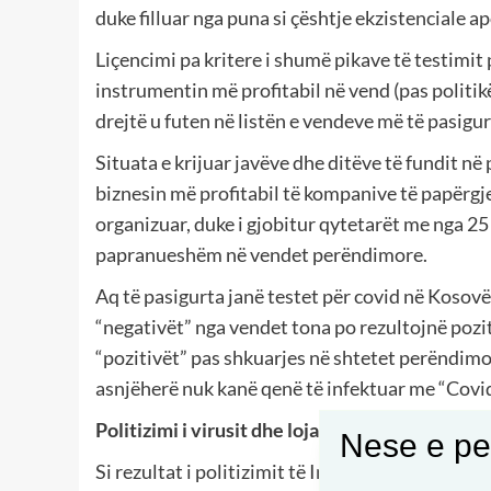
duke filluar nga puna si çështje ekzistenciale ap
Liçencimi pa kritere i shumë pikave të testimit 
instrumentin më profitabil në vend (pas politik
drejtë u futen në listën e vendeve më të pasigu
Situata e krijuar javëve dhe ditëve të fundit n
biznesin më profitabil të kompanive të papërgje
organizuar, duke i gjobitur qytetarët me nga 25 e
papranueshëm në vendet perëndimore.
Aq të pasigurta janë testet për covid në Kosovë 
“negativët” nga vendet tona po rezultojnë pozit
“pozitivët” pas shkuarjes në shtetet perëndimor
asnjëherë nuk kanë qenë të infektuar me “Covi
Politizimi i virusit dhe loja me numrin e të vd
Nese e pel
Si rezultat i politizimit të Institutit Kombëta