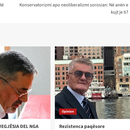
 të
Konservatorizmi apo neoliberalizmi sorosian: Në anën e
kujt je ti?
Opinion
JEGJËSIA DEL NGA
Rezistenca paqësore