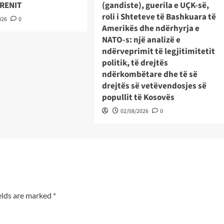
TRENIT
(gandiste), guerila e UÇK-së,
roli i Shteteve të Bashkuara të
026
0
Amerikës dhe ndërhyrja e
NATO-s: një analizë e
ndërveprimit të legjitimitetit
politik, të drejtës
ndërkombëtare dhe të së
drejtës së vetëvendosjes së
popullit të Kosovës
02/08/2026
0
elds are marked
*