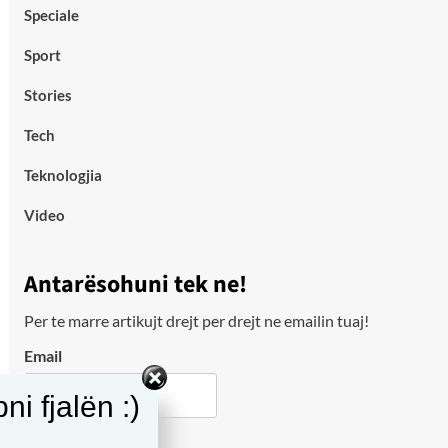
Speciale
Sport
Stories
Tech
Teknologjia
Video
Antarësohuni tek ne!
Per te marre artikujt drejt per drejt ne emailin tuaj!
Email
i fjalën :)
City