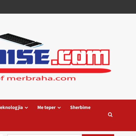
eknologjia
Me teper
Sherbime