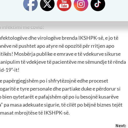
sht keq-interpretimi dhe abuzimi me rastet e vdekjeve të
nterpretim; “vdekja me covid” nga “vdekja prej covidi”!
 zemrës, nga sëmundjet kancerogjene, nga leukemia apo
a infektimi me covid!
nfektologëve dhe virologëve brenda IKSHPK-së, e jo të
ëve në pushtet apo atyre në opozitë për rritjen apo
itikës! Mosbërja publike e emrave e të vdekurve sikurse
 manipulim të vdekjeve të pacientëve me sëmundje të rënda
d-19”-it!
t e papërgjegjshëm po i shfrytëzojnë edhe proceset
logaritë e tyre personale dhe partiake duke e përdorur si
po bien qytetarët e pafajshëm që po iu besojnë kusarëve
pa masa adekuate sigurie, të cilët po bëjnë biznes tejët
are masat mbrojtëse të IKSHPK-së.
Next: