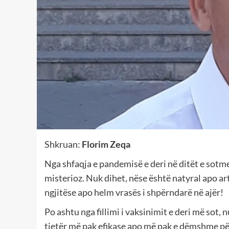
Shkruan:
Florim Zeqa
Nga shfaqja e pandemisë e deri në ditët e sotme,
misterioz. Nuk dihet, nëse është natyral apo art
ngjitëse apo helm vrasës i shpërndarë në ajër!
Po ashtu nga fillimi i vaksinimit e deri më sot, 
tjetër më pak efikase apo më pak e dëmshme për