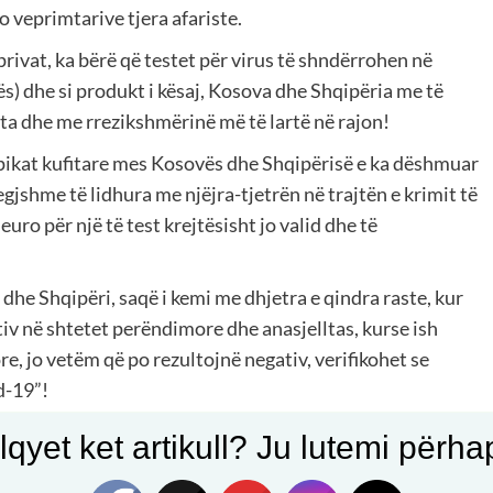
o veprimtarive tjera afariste.
privat, ka bërë që testet për virus të shndërrohen në
ës) dhe si produkt i kësaj, Kosova dhe Shqipëria me të
rta dhe me rrezikshmërinë më të lartë në rajon!
ë pikat kufitare mes Kosovës dhe Shqipërisë e ka dëshmuar
gjshme të lidhura me njëjra-tjetrën në trajtën e krimit të
uro për një të test krejtësisht jo valid dhe të
dhe Shqipëri, saqë i kemi me dhjetra e qindra raste, kur
iv në shtetet perëndimore dhe anasjelltas, kurse ish
e, jo vetëm që po rezultojnë negativ, verifikohet se
d-19”!
ekurve
qyet ket artikull? Ju lutemi përhapn
r të Shëndetësisë Publike të Kosovës (IKSHPK), po ndodhë