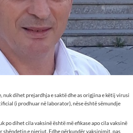
 nuk dihet prejardhja e saktë dhe as origjina e këtij virusi
ificial (i prodhuar në laborator), nëse është sëmundje
nuk po dihet cila vaksinë është më efikase apo cila vaksinë
 shëndetin e njeriut. Edhe përkundër vaksinimit, pas