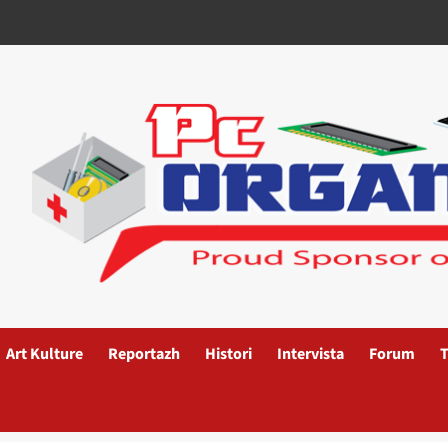
Art Kulture
Reportazh
Histori
Intervista
Forum
T