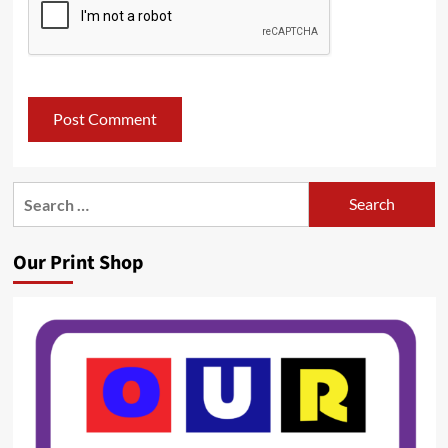
Search
for:
Our Print Shop