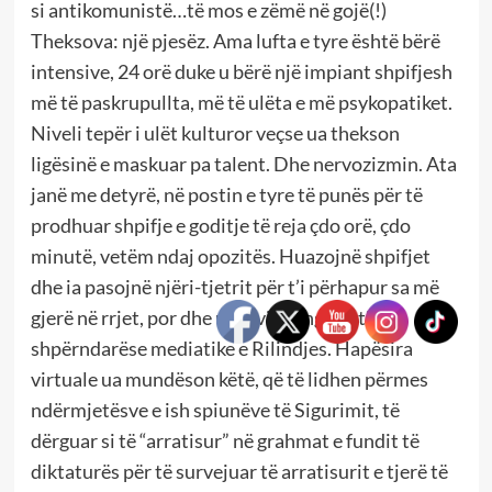
si antikomunistë…të mos e zëmë në gojë(!)
Theksova: një pjesëz. Ama lufta e tyre është bërë
intensive, 24 orë duke u bërë një impiant shpifjesh
më të paskrupullta, më të ulëta e më psykopatiket.
Niveli tepër i ulët kulturor veçse ua thekson
ligësinë e maskuar pa talent. Dhe nervozizmin. Ata
janë me detyrë, në postin e tyre të punës për të
prodhuar shpifje e goditje të reja çdo orë, çdo
minutë, vetëm ndaj opozitës. Huazojnë shpifjet
dhe ia pasojnë njëri-tjetrit për t’i përhapur sa më
gjerë në rrjet, por dhe u serviren nga kutia
shpërndarëse mediatike e Rilindjes. Hapësira
virtuale ua mundëson këtë, që të lidhen përmes
ndërmjetësve e ish spiunëve të Sigurimit, të
dërguar si të “arratisur” në grahmat e fundit të
diktaturës për të survejuar të arratisurit e tjerë të