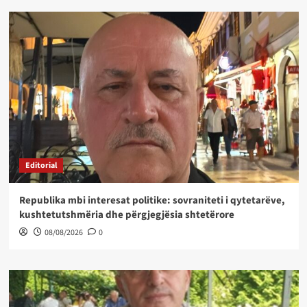
Editorial
Republika mbi interesat politike: sovraniteti i qytetarëve,
kushtetutshmëria dhe përgjegjësia shtetërore
08/08/2026
0