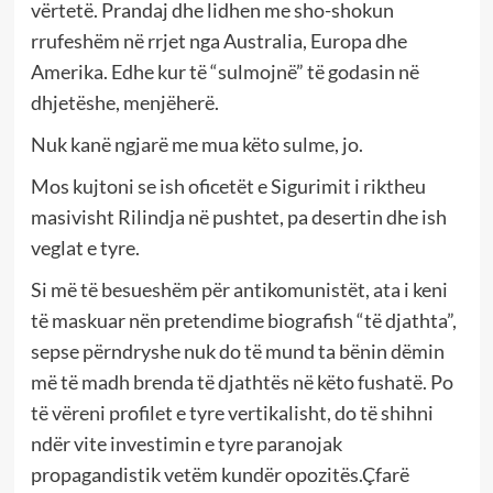
vërtetë. Prandaj dhe lidhen me sho-shokun
rrufeshëm në rrjet nga Australia, Europa dhe
Amerika. Edhe kur të “sulmojnë” të godasin në
dhjetëshe, menjëherë.
Nuk kanë ngjarë me mua këto sulme, jo.
Mos kujtoni se ish oficetët e Sigurimit i riktheu
masivisht Rilindja në pushtet, pa desertin dhe ish
veglat e tyre.
Si më të besueshëm për antikomunistët, ata i keni
të maskuar nën pretendime biografish “të djathta”,
sepse përndryshe nuk do të mund ta bënin dëmin
më të madh brenda të djathtës në këto fushatë. Po
të vëreni profilet e tyre vertikalisht, do të shihni
ndër vite investimin e tyre paranojak
propagandistik vetëm kundër opozitës.Çfarë