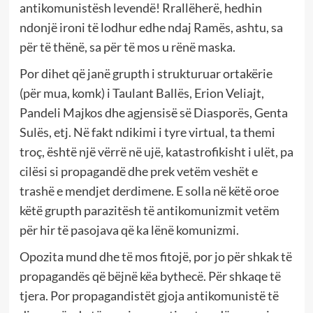
antikomunistësh levendë! Rrallëherë, hedhin
ndonjë ironi të lodhur edhe ndaj Ramës, ashtu, sa
për të thënë, sa për të mos u rënë maska.
Por dihet që janë grupth i strukturuar ortakërie
(për mua, komk) i Taulant Ballës, Erion Veliajt,
Pandeli Majkos dhe agjensisë së Diasporës, Genta
Sulës, etj. Në fakt ndikimi i tyre virtual, ta themi
troç, është një vërrë në ujë, katastrofikisht i ulët, pa
cilësi si propagandë dhe prek vetëm veshët e
trashë e mendjet derdimene. E solla në këtë oroe
këtë grupth parazitësh të antikomunizmit vetëm
për hir të pasojava që ka lënë komunizmi.
Opozita mund dhe të mos fitojë, por jo për shkak të
propagandës që bëjnë këa bythecë. Për shkaqe të
tjera. Por propagandistët gjoja antikomunistë të