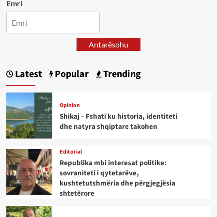
Emri
Antarësohu
Latest
Popular
Trending
Opinion
Shikaj – Fshati ku historia, identiteti
dhe natyra shqiptare takohen
Editorial
Republika mbi interesat politike:
sovraniteti i qytetarëve,
kushtetutshmëria dhe përgjegjësia
shtetërore