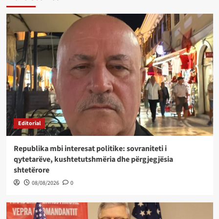
Editorial
Republika mbi interesat politike: sovraniteti i
qytetarëve, kushtetutshmëria dhe përgjegjësia
shtetërore
08/08/2026
0