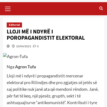
Primary
Menu
Editorial
LLOJI MË I NDYRË I
POROPAGANDISTIT ELEKTORAL
10/04/2021
0
Nga
Agron Tufa
Lloji më i ndyrë i propagandistit mercenar
elektoral pro Rilindjes dhe pro zgjatjes së jetës së
saj politike nuk janë ata që mendoni rëndom. Janë,
për fat të keq, një pjesëz, grupth, sekt i të
ashtuquajturve “antikomunistë”. Kontributi i tyre