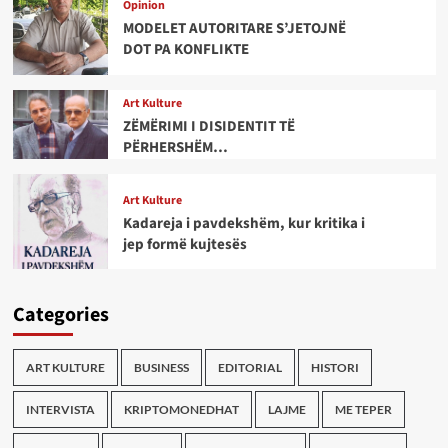
Opinion
MODELET AUTORITARE S’JETOJNË
DOT PA KONFLIKTE
Art Kulture
ZËMËRIMI I DISIDENTIT TË
PËRHERSHËM…
Art Kulture
Kadareja i pavdekshëm, kur kritika i
jep formë kujtesës
Categories
ART KULTURE
BUSINESS
EDITORIAL
HISTORI
INTERVISTA
KRIPTOMONEDHAT
LAJME
ME TEPER