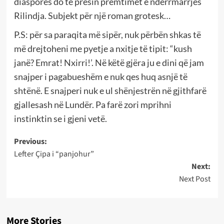
diasporës do të presin premtimet e ndërrmarrjes
Rilindja. Subjekt për një roman grotesk…
P.S: për sa paraqita më sipër, nuk përbën shkas të
më drejtoheni me pyetje a nxitje të tipit: “kush
janë? Emrat! Nxirri!’. Në këtë gjëra ju e dini që jam
snajper i pagabueshëm e nuk qes huq asnjë të
shtënë. E snajperi nuk e ul shënjestrën në gjithfarë
gjallesash në Lundër. Pa farë zori mprihni
instinktin se i gjeni vetë.
Post
Previous:
Lefter Çipa i “panjohur”
navigation
Next:
Next Post
More Stories