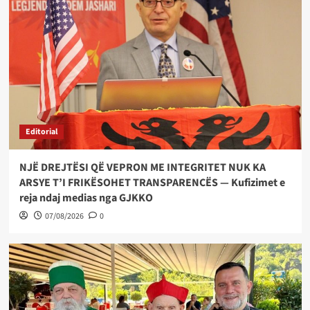
Editorial
NJË DREJTËSI QË VEPRON ME INTEGRITET NUK KA
ARSYE T’I FRIKËSOHET TRANSPARENCËS — Kufizimet e
reja ndaj medias nga GJKKO
07/08/2026
0