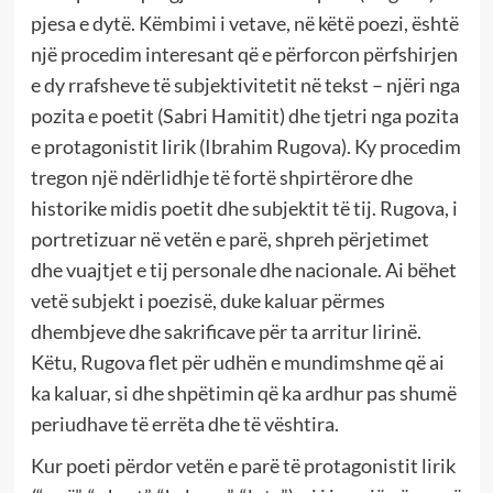
pjesa e dytë. Këmbimi i vetave, në këtë poezi, është
një procedim interesant që e përforcon përfshirjen
e dy rrafsheve të subjektivitetit në tekst – njëri nga
pozita e poetit (Sabri Hamitit) dhe tjetri nga pozita
e protagonistit lirik (Ibrahim Rugova). Ky procedim
tregon një ndërlidhje të fortë shpirtërore dhe
historike midis poetit dhe subjektit të tij. Rugova, i
portretizuar në vetën e parë, shpreh përjetimet
dhe vuajtjet e tij personale dhe nacionale. Ai bëhet
vetë subjekt i poezisë, duke kaluar përmes
dhembjeve dhe sakrificave për ta arritur lirinë.
Këtu, Rugova flet për udhën e mundimshme që ai
ka kaluar, si dhe shpëtimin që ka ardhur pas shumë
periudhave të errëta dhe të vështira.
Kur poeti përdor vetën e parë të protagonistit lirik