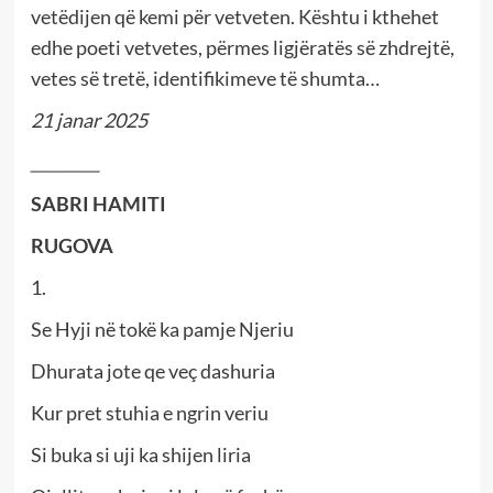
vetëdijen që kemi për vetveten. Kështu i kthehet
edhe poeti vetvetes, përmes ligjëratës së zhdrejtë,
vetes së tretë, identifikimeve të shumta…
21 janar 2025
_________
SABRI HAMITI
RUGOVA
1.
Se Hyji në tokë ka pamje Njeriu
Dhurata jote qe veç dashuria
Kur pret stuhia e ngrin veriu
Si buka si uji ka shijen liria