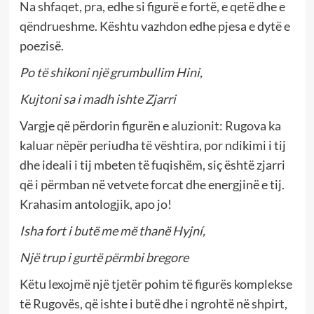
Na shfaqet, pra, edhe si figurë e fortë, e qetë dhe e
qëndrueshme. Kështu vazhdon edhe pjesa e dytë e
poezisë.
Po të shikoni një grumbullim Hini,
Kujtoni sa i madh ishte Zjarri
Vargje që përdorin figurën e aluzionit: Rugova ka
kaluar nëpër periudha të vështira, por ndikimi i tij
dhe ideali i tij mbeten të fuqishëm, siç është zjarri
që i përmban në vetvete forcat dhe energjinë e tij.
Krahasim antologjik, apo jo!
Isha fort i butë me më thanë Hyjní,
Një trup i gurtë përmbi bregore
Këtu lexojmë një tjetër pohim të figurës komplekse
të Rugovës, që ishte i butë dhe i ngrohtë në shpirt,