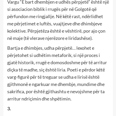
Vargu “E bart dhembjen e udhës përpjetë” është një
si asociacion biblik i rrugës për në Golgotë që
përfundon me ringjallje. Në këtë rast, ndërlidhet
me përjetimet e luftës, vuajtjeve dhe dhimbjeve
kolektive. Përpjetëza është e vështirë, por ajo çon
në maje (të vlerave njerëzore e liridashëse).
Bartja e dhimbjes, udha përpjetë… lexohet e
përjetohet si udhëtim metaforik, si një proces i
gjatë historik, rrugë e domosdoshme për të arritur
diçka të madhe, siç është liria. Poeti e përdor këtë
varg-figurë për të treguar se udha e lirisë është
gjithmonë e ngarkuar me dhembje, mundime dhe
sakrifica, por është gjithashtu e nevojshme për ta
arritur ndriçimin dhe shpëtimin.
3.