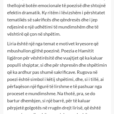
thellojnë botën emocionale të poezisë dhe shtojnë
efektin dramatik. Ky ritëm i lëvizshëm i përshtatet
tematikës së sakrificës dhe qëndresës dhe i jep
ndjesinë e një udhëtimi të mundimshëm dhe të
vështirë që çon në shpëtim.
Liria është një nga temat e motivet kryesore që
mbushullon gjithë poezinë. Poezia e Hamitit
ligjëron për vështirësitë dhe vuajtjet që ka kaluar
populli shqiptar, si dhe për shpresën dhe shpëtimin
që ka ardhur pas shumë sakrificave. Rugova në
poezi është simbol i këtij shpëtimi, dhe, si i tillë, ai
përfaqëson një figurë të lirshme e të pashuar nga
proceset e mundimshme. Na thotë, pra, se do
bartur dhembjen, si një barrë, për të kaluar
përpjetë golgotës në rrugën drejt lirisë, që është