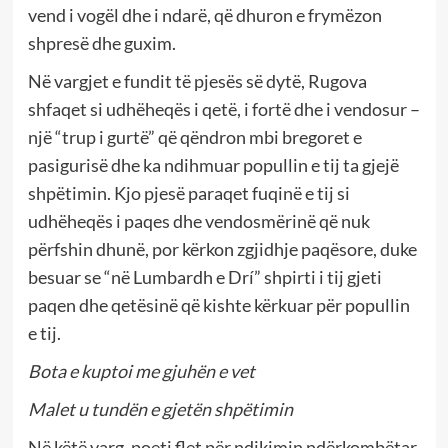
vend i vogël dhe i ndarë, që dhuron e frymëzon
shpresë dhe guxim.
Në vargjet e fundit të pjesës së dytë, Rugova
shfaqet si udhëheqës i qetë, i fortë dhe i vendosur –
një “trup i gurtë” që qëndron mbi bregoret e
pasigurisë dhe ka ndihmuar popullin e tij ta gjejë
shpëtimin. Kjo pjesë paraqet fuqinë e tij si
udhëheqës i paqes dhe vendosmërinë që nuk
përfshin dhunë, por kërkon zgjidhje paqësore, duke
besuar se “në Lumbardh e Drí” shpirti i tij gjeti
paqen dhe qetësinë që kishte kërkuar për popullin
e tij.
Bota e kuptoi me gjuhën e vet
Malet u tundën e gjetën shpëtimin
Në këtë varg, poeti flet për ndikimin ndërkombëtar,