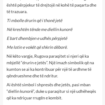
është përpjekur të drejtojë në kohë të paqarta dhe
të trazuara.
Ti mbolle drurin që i thonë jetë
Në kreshtën tënde me diellin kunorë
E bart dhembjen e udhës përpjetë
Me lotin e vokët që shkrin dëborë.
Në këto vargje, Rugova paraqitet si njeri që ka
mbjellë “drurin e jetës”. Një imazh simbolik që na
kumton se ai ka kontribuar për një të ardhme të
qëndrueshme dhe të ndritur.
Ai është simbol i shpresës dhe jetës, pasi mban
“diellin kunorë”, duke u paraqitur si një udhëheqës
që ka ndriçuar rrugën e kombit.