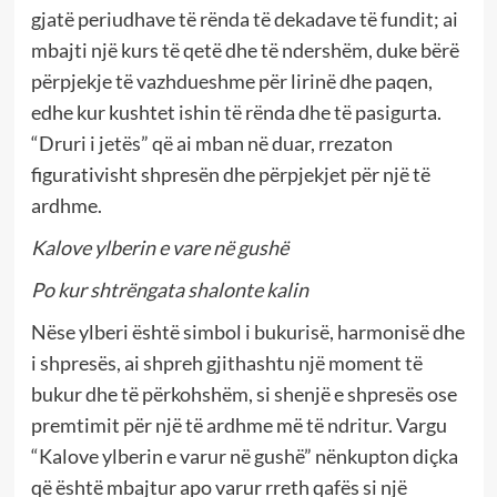
gjatë periudhave të rënda të dekadave të fundit; ai
mbajti një kurs të qetë dhe të ndershëm, duke bërë
përpjekje të vazhdueshme për lirinë dhe paqen,
edhe kur kushtet ishin të rënda dhe të pasigurta.
“Druri i jetës” që ai mban në duar, rrezaton
figurativisht shpresën dhe përpjekjet për një të
ardhme.
Kalove ylberin e vare në gushë
Po kur shtrëngata shalonte kalin
Nëse ylberi është simbol i bukurisë, harmonisë dhe
i shpresës, ai shpreh gjithashtu një moment të
bukur dhe të përkohshëm, si shenjë e shpresës ose
premtimit për një të ardhme më të ndritur. Vargu
“Kalove ylberin e varur në gushë” nënkupton diçka
që është mbajtur apo varur rreth qafës si një