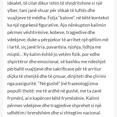
idealet, të cilat dikur ishin të shndritshme si një
ylber, tani janë shuar për shkak të luftës dhe
vuajtjeve të mëdha. Folja “kalove”, në këtë kontekst
ka një ngarkesë figurative. Ajo nënkupton kalimin
përmes vështirësive, kobeve, tragjedive dhe
vdekjeve, duke u përpjekur të arrihet një qëllim më
i lartë, siç janë liria, pavarësia, njohja, lidhja me
miqtë… Ky kalim është jo vetëm fizik, por edhe
shpirtëror dhe emocional, së bashku me ndeshjet
përballë vuajtjeve dhe sakrificave për të arritur
diçka të shenjtë dhe të çmuar, dinjiteti dhe çlirimi
nga pasiguritë. “Në gushë” (në frazeologjizma
populli thotë: me të ardhë në gushë, me ta zanë
frymën), ai e kapërcen këtë frymëzënie. Kalimi
përmes vdekjeve dhe tragjedive shprehet si një
udhëtim i brendshëm dhe si shtegtim nacional.