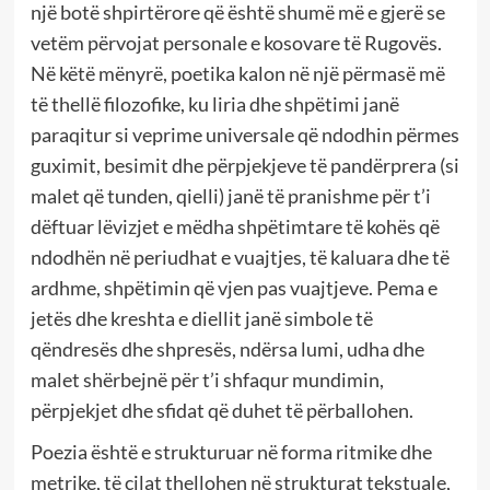
një botë shpirtërore që është shumë më e gjerë se
vetëm përvojat personale e kosovare të Rugovës.
Në këtë mënyrë, poetika kalon në një përmasë më
të thellë filozofike, ku liria dhe shpëtimi janë
paraqitur si veprime universale që ndodhin përmes
guximit, besimit dhe përpjekjeve të pandërprera (si
malet që tunden, qielli) janë të pranishme për t’i
dëftuar lëvizjet e mëdha shpëtimtare të kohës që
ndodhën në periudhat e vuajtjes, të kaluara dhe të
ardhme, shpëtimin që vjen pas vuajtjeve. Pema e
jetës dhe kreshta e diellit janë simbole të
qëndresës dhe shpresës, ndërsa lumi, udha dhe
malet shërbejnë për t’i shfaqur mundimin,
përpjekjet dhe sfidat që duhet të përballohen.
Poezia është e strukturuar në forma ritmike dhe
metrike, të cilat thellohen në strukturat tekstuale,