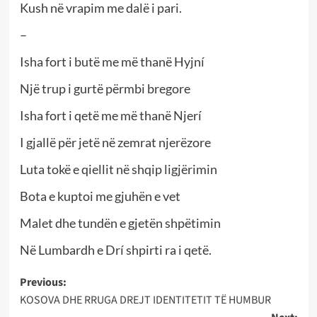
Kush në vrapim me dalë i pari.
–
Isha fort i butë me më thanë Hyjní
Një trup i gurtë përmbi bregore
Isha fort i qetë me më thanë Njerí
I gjallë për jetë në zemrat njerëzore
Luta tokë e qiellit në shqip ligjërimin
Bota e kuptoi me gjuhën e vet
Malet dhe tundën e gjetën shpëtimin
Në Lumbardh e Drí shpirti ra i qetë.
Post
Previous:
KOSOVA DHE RRUGA DREJT IDENTITETIT TË HUMBUR
navigation