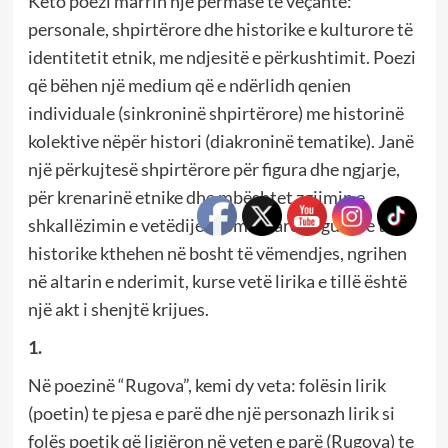
Këto poezi marrin një përmasë të veçantë:
personale, shpirtërore dhe historike e kulturore të
identitetit etnik, me ndjesitë e përkushtimit. Poezi
që bëhen një medium që e ndërlidh qenien
individuale (sinkroninë shpirtërore) me historinë
kolektive nëpër histori (diakroninë tematike). Janë
një përkujtesë shpirtërore për figura dhe ngjarje,
për krenarinë etnike dhe mbështet zgjimin e
shkallëzimin e vetëdijes kombëtare. Figurat e tilla
historike kthehen në bosht të vëmendjes, ngrihen
në altarin e nderimit, kurse vetë lirika e tillë është
një akt i shenjtë krijues.
1.
Në poezinë “Rugova”, kemi dy veta: folësin lirik
(poetin) te pjesa e parë dhe një personazh lirik si
folës poetik që ligjëron në veten e parë (Rugova) te