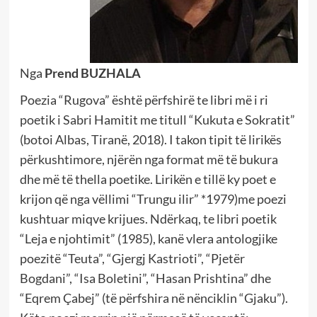
Nga
Prend BUZHALA
Poezia “Rugova” është përfshirë te libri më i ri
poetik i Sabri Hamitit me titull “Kukuta e Sokratit”
(botoi Albas, Tiranë, 2018). I takon tipit të lirikës
përkushtimore, njërën nga format më të bukura
dhe më të thella poetike. Lirikën e tillë ky poet e
krijon që nga vëllimi “Trungu ilir” *1979)me poezi
kushtuar miqve krijues. Ndërkaq, te libri poetik
“Leja e njohtimit” (1985), kanë vlera antologjike
poezitë “Teuta”, “Gjergj Kastrioti”, “Pjetër
Bogdani”, “Isa Boletini”, “Hasan Prishtina” dhe
“Eqrem Çabej” (të përfshira në nënciklin “Gjaku”).