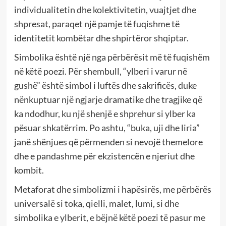
individualitetin dhe kolektivitetin, vuajtjet dhe
shpresat, paraqet një pamje të fuqishme të
identitetit kombëtar dhe shpirtëror shqiptar.
Simbolika është një nga përbërësit më të fuqishëm
në këtë poezi. Për shembull, “ylberi i varur në
gushë” është simbol i luftës dhe sakrificës, duke
nënkuptuar një ngjarje dramatike dhe tragjike që
ka ndodhur, ku një shenjë e shprehur si ylber ka
pësuar shkatërrim. Po ashtu, “buka, uji dhe liria”
janë shënjues që përmenden si nevojë themelore
dhe e pandashme për ekzistencën e njeriut dhe
kombit.
Metaforat dhe simbolizmi i hapësirës, me përbërës
universalë si toka, qielli, malet, lumi, si dhe
simbolika e ylberit, e bëjnë këtë poezi të pasur me