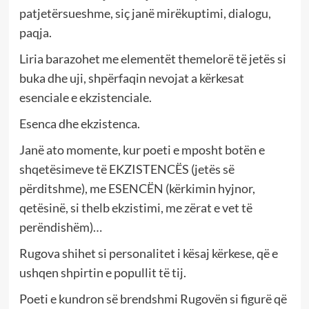
patjetërsueshme, siç janë mirëkuptimi, dialogu,
paqja.
Liria barazohet me elementët themelorë të jetës si
buka dhe uji, shpërfaqin nevojat a kërkesat
esenciale e ekzistenciale.
Esenca dhe ekzistenca.
Janë ato momente, kur poeti e mposht botën e
shqetësimeve të EKZISTENCËS (jetës së
përditshme), me ESENCËN (kërkimin hyjnor,
qetësinë, si thelb ekzistimi, me zërat e vet të
perëndishëm)…
Rugova shihet si personalitet i kësaj kërkese, që e
ushqen shpirtin e popullit të tij.
Poeti e kundron së brendshmi Rugovën si figurë që