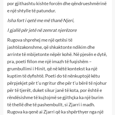
por gjithashtu kishte forcën dhe qëndrueshmërinë
e një shtylle të patundur.
Isha fort i qetë me më thanë Njeri,
I gjallë për jetë në zemrat njerëzore
Rugova shprehej me një qetësi të
jashtëzakonshme, që shkaktonte ndikim dhe
arrinte të mbijetonte nëpër kohë. Në pjesën e dytë,
pra, poeti fillon me një imazh të fuqishëm –
grumbullimi i Hinit, që në këtë kontekst ka një
kuptim të dyfishtë. Poeti do të nënkuptojë këtu
përpjekjet për t’u ngritur dhe për t’u bërë të njohur
për të tjerët, duket sikur janë të kota, por është e
rëndësishme të kujtojmë se gjithçka ka një burim
të thellë dhe të pashembullt, si Zjarri i madh.
Rugova ka qenë ai Zjarri që ka shpërthyer nga një