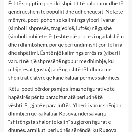
Është shqiptim poetik i shpirtit të paluhatur dhe të
qëndrueshëm të popullit dhe udhëheqësit. Në këtë
mënyrë, poeti pohon se kalimi nga ylberi i varur
(simbol i shpresës, tragjedisë, luftës) në gushë
(simbol i mbijetesës) është një proces i ngadalshëm
dhe i dhimbshëm, por që përfundimisht çon te liria
dhe shpëtimi. Është një kalim nga errësira (ylberi i
varur) në një shpresë të ngopur me dhimbje, ku
mbijetesat (gusha) janë ngushtë të lidhura me
shpirtrat e atyre që kanë kaluar përmes sakrificës.
Këtu, poeti përdor pamje a imazhe figurative të
hapësirës për ta paraqitur atë periudhë të
vështirë., gjatë e para luftës. Ylberi i varur shënjon
dhimbjen që ka kaluar Kosova, ndërsa vargu
“shtrëngata shalonte kalin” sugjeron figurat e
dhunës, armikut, periudhës së rëndë, ku Rugova