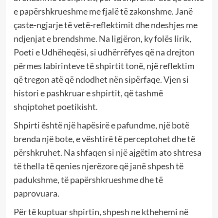
e papërshkrueshme me fjalë të zakonshme. Janë
çaste-ngjarje të vetë-reflektimit dhe ndeshjes me
ndjenjat e brendshme. Na ligjëron, ky folës lirik,
Poeti e Udhëheqësi, si udhërrëfyes që na drejton
përmes labirinteve të shpirtit tonë, një reflektim
që tregon atë që ndodhet nën sipërfaqe. Vjen si
histori e pashkruar e shpirtit, që tashmë
shqiptohet poetikisht.
Shpirti është një hapësirë e pafundme, një botë
brenda një bote, e vështirë të perceptohet dhe të
përshkruhet. Na shfaqen si një ajgëtim ato shtresa
të thella të qenies njerëzore që janë shpesh të
padukshme, të papërshkrueshme dhe të
paprovuara.
Për të kuptuar shpirtin, shpesh ne kthehemi në