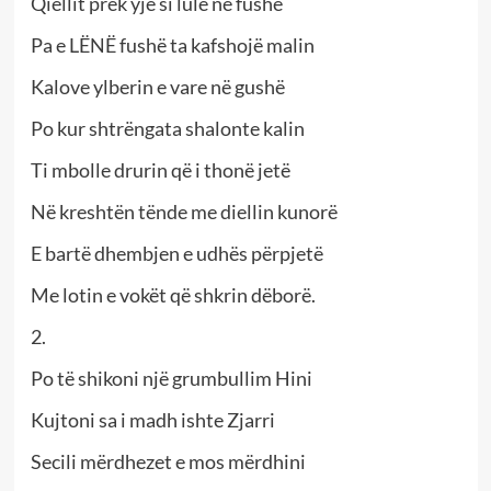
Qiellit prek yje si lule në fushë
Pa e LËNË fushë ta kafshojë malin
Kalove ylberin e vare në gushë
Po kur shtrëngata shalonte kalin
Ti mbolle drurin që i thonë jetë
Në kreshtën tënde me diellin kunorë
E bartë dhembjen e udhës përpjetë
Me lotin e vokët që shkrin dëborë.
2.
Po të shikoni një grumbullim Hini
Kujtoni sa i madh ishte Zjarri
Secili mërdhezet e mos mërdhini