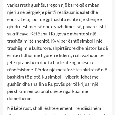
varjes rreth gushës, tregon një barrë që e mban
njeriu në përpjekje për t’i realizuar idealet dhe
ëndrrat e tij, por që gjithashtu është një shenjë e
qëndrueshmërisë dhe e vazhdimësisë, pavarësisht
sakrificave. Këtë shall Rugova e mbante si një
trashëgimi të shenjtë. Ky ylber është simbol i një
trashëgimie kulturore, shpirtërore dhe historike që
është i lidhur me figurën e liderit, i cili vazhdon të
jetë i pranishëm dhe ta bartë atë ngarkesë të
rëndësishme. Përdor një metaforë të shkrirë në një
bashkim të plotë, ku simboli i ylberit lidhet me
gushën dhe shallin e Rugovës për të krijuar një
përshkrim emocional dhe të ngarkuar me
domethënie.
Në këtë rast, shalli është element i rëndësishëm