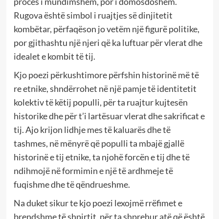
proces i mundimshëm, por i domosdoshëm.
Rugova është simbol i ruajtjes së dinjitetit
kombëtar, përfaqëson jo vetëm një figurë politike,
por gjithashtu një njeri që ka luftuar për vlerat dhe
idealet e kombit të tij.
Kjo poezi përkushtimore përfshin historinë më të
re etnike, shndërrohet në një pamje të identitetit
kolektiv të këtij populli, për ta ruajtur kujtesën
historike dhe për t’i lartësuar vlerat dhe sakrificat e
tij. Ajo krijon lidhje mes të kaluarës dhe të
tashmes, në mënyrë që populli ta mbajë gjallë
historinë e tij etnike, ta njohë forcën e tij dhe të
ndihmojë në formimin e një të ardhmeje të
fuqishme dhe të qëndrueshme.
Na duket sikur te kjo poezi lexojmë rrëfimet e
brendshme të shpirtit, për ta shprehur atë që është