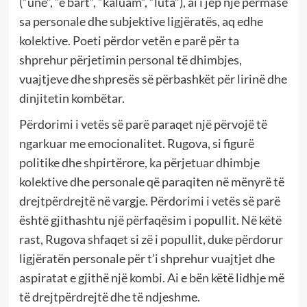
(“unë”, “e bart”, “kaluam”, “luta”), ai i jep një përmasë
sa personale dhe subjektive ligjëratës, aq edhe
kolektive. Poeti përdor vetën e parë për ta
shprehur përjetimin personal të dhimbjes,
vuajtjeve dhe shpresës së përbashkët për lirinë dhe
dinjitetin kombëtar.
Përdorimi i vetës së parë paraqet një përvojë të
ngarkuar me emocionalitet. Rugova, si figurë
politike dhe shpirtërore, ka përjetuar dhimbje
kolektive dhe personale që paraqiten në mënyrë të
drejtpërdrejtë në vargje. Përdorimi i vetës së parë
është gjithashtu një përfaqësim i popullit. Në këtë
rast, Rugova shfaqet si zë i popullit, duke përdorur
ligjëratën personale për t’i shprehur vuajtjet dhe
aspiratat e gjithë një kombi. Ai e bën këtë lidhje më
të drejtpërdrejtë dhe të ndjeshme.