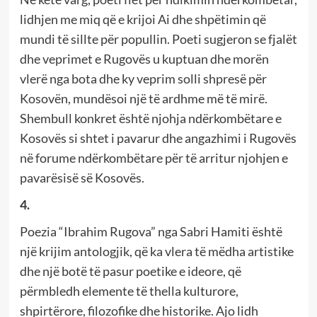
lidhjen me miq që e krijoi Ai dhe shpëtimin që
mundi të sillte për popullin. Poeti sugjeron se fjalët
dhe veprimet e Rugovës u kuptuan dhe morën
vlerë nga bota dhe ky veprim solli shpresë për
Kosovën, mundësoi një të ardhme më të mirë.
Shembull konkret është njohja ndërkombëtare e
Kosovës si shtet i pavarur dhe angazhimi i Rugovës
në forume ndërkombëtare për të arritur njohjen e
pavarësisë së Kosovës.
4.
Poezia “Ibrahim Rugova” nga Sabri Hamiti është
një krijim antologjik, që ka vlera të mëdha artistike
dhe një botë të pasur poetike e ideore, që
përmbledh elemente të thella kulturore,
shpirtërore, filozofike dhe historike. Ajo lidh