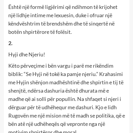
Është një formë ligjërimi që ndihmon të krijohet
një lidhje intime me lexuesin, duke i ofruar një
këndvështrim të brendshëm dhe të sinqertë në
botën shpirtërore të folësit.
2.
Hyji dhe Njeriu!
Këto përveçime i bën vargu i parë me rikëndim
biblik: “Se Hyji në tokë ka pamje njeriu.” Krahasimi
me Hyjin shënjon madhështinë dhe shpirtin e tij të
shenjtë, ndërsa dashuria është dhurata më e
madhe që ai solli për popullin. Na shfaqet si njeri i
dërguar për të udhëhequr me dashuri. Kjo e lidh
Rugovën me një mision më të madh se politika, që e
bën atë një udhëheqës që vepronte nga një
motivim shpirtëror dhe moral.