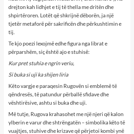
drejton kah lidhjet e tij të thella me dritën dhe
shpirtëroren. Lotët që shkrijnë dëborën, ja një
tjetër metaforë për sakrificën dhe përkushtimin e
tij.
Te kjo poezi lexojmë edhe figura nga librat e
përparshëm, siç është ajo e stuhisë:
Kur pret stuhia e ngrin veriu,
Si buka si uji ka shijen liria
Këto vargje e paraqesin Rugovën si emblemë të
qëndresës, të patundur përballë sfidave dhe
vështirësive, ashtu si buka dhe uji.
Më tutje, Rugova krahasohet me një njeri që kalon
ylberin e varur dhe shtrëngatën – simbolika këto të
vuajtjes, stuhive dhe krizave që përjetoi kombi ynë