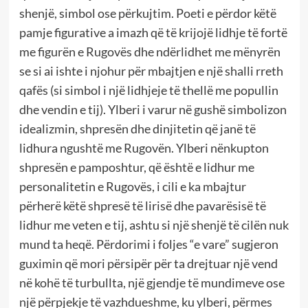
shenjë, simbol ose përkujtim. Poeti e përdor këtë
pamje figurative a imazh që të krijojë lidhje të fortë
me figurën e Rugovës dhe ndërlidhet me mënyrën
se si ai ishte i njohur për mbajtjen e një shalli rreth
qafës (si simbol i një lidhjeje të thellë me popullin
dhe vendin e tij). Ylberi i varur në gushë simbolizon
idealizmin, shpresën dhe dinjitetin që janë të
lidhura ngushtë me Rugovën. Ylberi nënkupton
shpresën e pamposhtur, që është e lidhur me
personalitetin e Rugovës, i cili e ka mbajtur
përherë këtë shpresë të lirisë dhe pavarësisë të
lidhur me veten e tij, ashtu si një shenjë të cilën nuk
mund ta heqë. Përdorimi i foljes “e vare” sugjeron
guximin që mori përsipër për ta drejtuar një vend
në kohë të turbullta, një gjendje të mundimeve ose
një përpjekje të vazhdueshme, ku ylberi, përmes