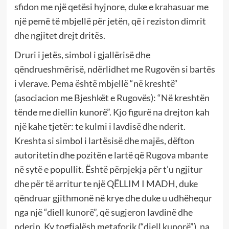
sfidon me një qetësi hyjnore, duke e krahasuar me
një pemë të mbjellë për jetën, që i reziston dimrit
dhe ngjitet drejt dritës.
Druri i jetës, simbol i gjallërisë dhe
qëndrueshmërisë, ndërlidhet me Rugovën si bartës
i vlerave. Pema është mbjellë “në kreshtë“
(asociacion me Bjeshkët e Rugovës): “Në kreshtën
tënde me diellin kunorë”. Kjo figurë na drejton kah
një kahe tjetër: te kulmi i lavdisë dhe nderit.
Kreshta si simbol i lartësisë dhe majës, dëfton
autoritetin dhe pozitën e lartë që Rugova mbante
në sytë e popullit. Është përpjekja për t’u ngjitur
dhe për të arritur te një QËLLIM I MADH, duke
qëndruar gjithmonë në krye dhe duke u udhëhequr
nga një “diell kunorë”, që sugjeron lavdinë dhe
nderin. Ky togfjalësh metaforik (“diell kunorë”), na