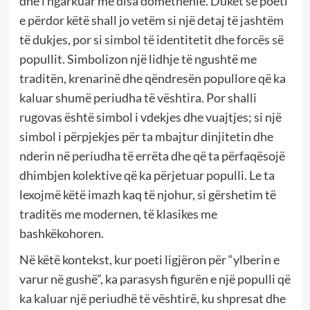
dhe i ngarkuar me disa domethënie. Duket se poeti
e përdor këtë shall jo vetëm si një detaj të jashtëm
të dukjes, por si simbol të identitetit dhe forcës së
popullit. Simbolizon një lidhje të ngushtë me
traditën, krenarinë dhe qëndresën popullore që ka
kaluar shumë periudha të vështira. Por shalli
rugovas është simbol i vdekjes dhe vuajtjes; si një
simbol i përpjekjes për ta mbajtur dinjitetin dhe
nderin në periudha të errëta dhe që ta përfaqësojë
dhimbjen kolektive që ka përjetuar populli. Le ta
lexojmë këtë imazh kaq të njohur, si gërshetim të
traditës me modernen, të klasikes me
bashkëkohoren.
Në këtë kontekst, kur poeti ligjëron për “ylberin e
varur në gushë”, ka parasysh figurën e një populli që
ka kaluar një periudhë të vështirë, ku shpresat dhe