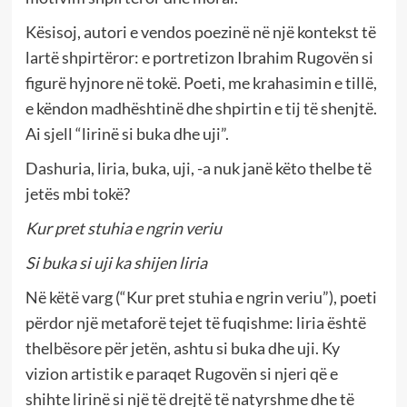
Kësisoj, autori e vendos poezinë në një kontekst të
lartë shpirtëror: e portretizon Ibrahim Rugovën si
figurë hyjnore në tokë. Poeti, me krahasimin e tillë,
e këndon madhështinë dhe shpirtin e tij të shenjtë.
Ai sjell “lirinë si buka dhe uji”.
Dashuria, liria, buka, uji, -a nuk janë këto thelbe të
jetës mbi tokë?
Kur pret stuhia e ngrin veriu
Si buka si uji ka shijen liria
Në këtë varg (“Kur pret stuhia e ngrin veriu”), poeti
përdor një metaforë tejet të fuqishme: liria është
thelbësore për jetën, ashtu si buka dhe uji. Ky
vizion artistik e paraqet Rugovën si njeri që e
shihte lirinë si një të drejtë të natyrshme dhe të