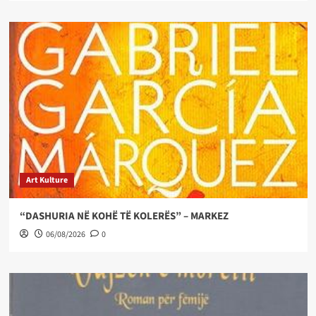
Art Kulture
“DASHURIA NË KOHË TË KOLERËS” – MARKEZ
06/08/2026
0