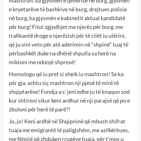
mashtron; ka gjysmën e qeverisë në burg, gjysmën
e kryetarëve të bashkive në burg, drejtues policie
në burg, ka gjysmën e kabinetit aktual kandidatë
për burg! Fitoi zgjedhjet me njerëz për burg, me
trafikantë droge e njerëzish për të cilët iu ulërini,
që ju vini veto për atë aderimin në “shpinë” tuaj të
përbashkët duke na dhënë shpulla sa herë na
mikloni me ndonjë shpresë!
Homologu që iu pret si sheik iu mashtron! Se ka
për gja, ashtu siç mashtron nji pjesë të mirë të
shqiptarëve! Fundja a s’ jeni edhe ju të knaqun sod
kur shtireni sikur keni ardhur në nji parajsë që po e
zbuloni për herë të parë?!
Jo, jo! Keni ardhë në Shqipninë që mbush shifrat
tuaja me emigrantë të paligjshëm, me azilkërkues,
me fëmijë që zhduken rrugëve tuaja, për t’mos u