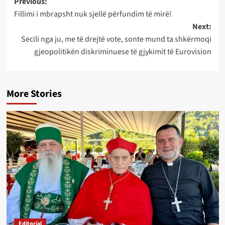
Post
Previous:
Fillimi i mbrapsht nuk sjellë përfundim të mirë!
navigation
Next:
Secili nga ju, me të drejtë vote, sonte mund ta shkërmoqi
gjeopolitikën diskriminuese të gjykimit të Eurovision
More Stories
Editorial