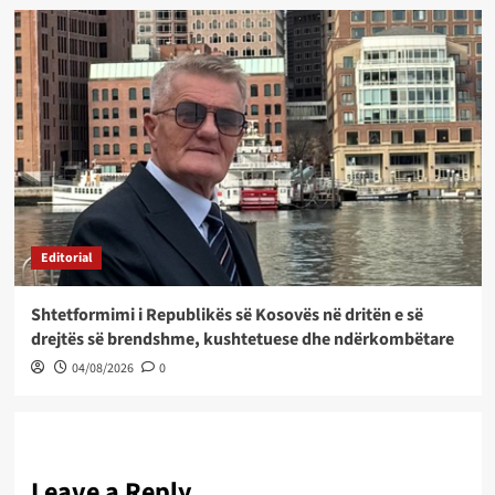
Editorial
Shtetformimi i Republikës së Kosovës në dritën e së
drejtës së brendshme, kushtetuese dhe ndërkombëtare
04/08/2026
0
Leave a Reply