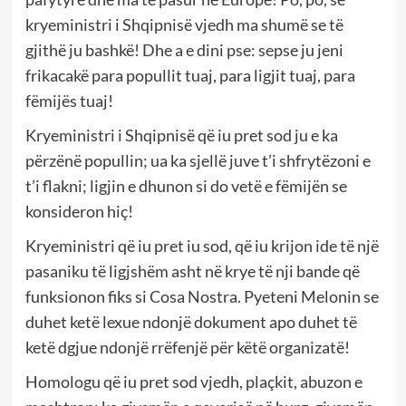
kryeministri i Shqipnisë vjedh ma shumë se të
gjithë ju bashkë! Dhe a e dini pse: sepse ju jeni
frikacakë para popullit tuaj, para ligjit tuaj, para
fëmijës tuaj!
Kryeministri i Shqipnisë që iu pret sod ju e ka
përzënë popullin; ua ka sjellë juve t’i shfrytëzoni e
t’i flakni; ligjin e dhunon si do vetë e fëmijën se
konsideron hiç!
Kryeministri që iu pret iu sod, që iu krijon ide të një
pasaniku të ligjshëm asht në krye të nji bande që
funksionon fiks si Cosa Nostra. Pyeteni Melonin se
duhet ketë lexue ndonjë dokument apo duhet të
ketë dgjue ndonjë rrëfenjë për këtë organizatë!
Homologu që iu pret sod vjedh, plaçkit, abuzon e