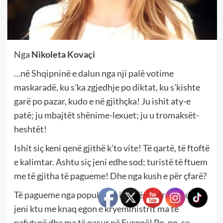
Nga
Nikoleta Kovaçi
…në Shqipninë e dalun nga nji palë votime
maskaradë, ku s’ka zgjedhje po diktat, ku s’kishte
garë po pazar, kudo e në gjithçka! Ju ishit aty-e
patë; ju mbajtët shënime-lexuet; ju u tromaksët-
heshtët!
Ishit siç keni qenë gjithë k’to vite! Të qartë, të ftoftë
e kalimtar. Ashtu siç jeni edhe sod; turistë të ftuem
me të gjitha të pagueme! Dhe nga kush e për çfarë?
Të pagueme nga populli ma i varfër i Europës dhe
jeni ktu me knaq egon e kryeministrit ma të
pafytyrë dhe ma të pasur në Europë! Po, po, se