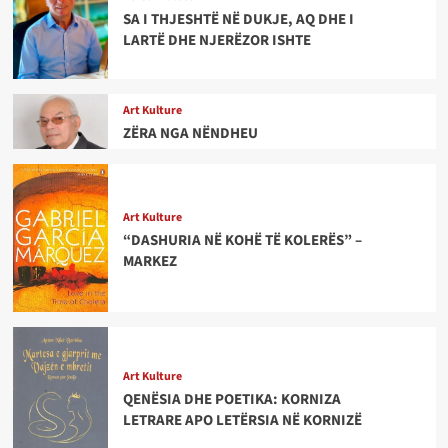
SA I THJESHTË NË DUKJE, AQ DHE I
LARTË DHE NJERËZOR ISHTE
Art Kulture
ZËRA NGA NËNDHEU
Art Kulture
“DASHURIA NË KOHË TË KOLERËS” –
MARKEZ
Art Kulture
QENËSIA DHE POETIKA: KORNIZA
LETRARE APO LETËRSIA NË KORNIZË