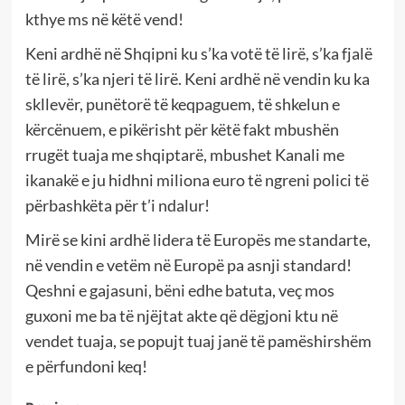
kthye ms në këtë vend!
Keni ardhë në Shqipni ku s’ka votë të lirë, s’ka fjalë
të lirë, s’ka njeri të lirë. Keni ardhë në vendin ku ka
skllevër, punëtorë të keqpaguem, të shkelun e
kërcënuem, e pikërisht për këtë fakt mbushën
rrugët tuaja me shqiptarë, mbushet Kanali me
ikanakë e ju hidhni miliona euro të ngreni polici të
përbashkëta për t’i ndalur!
Mirë se kini ardhë lidera të Europës me standarte,
në vendin e vetëm në Europë pa asnji standard!
Qeshni e gajasuni, bëni edhe batuta, veç mos
guxoni me ba të njëjtat akte që dëgjoni ktu në
vendet tuaja, se popujt tuaj janë të pamëshirshëm
e përfundoni keq!