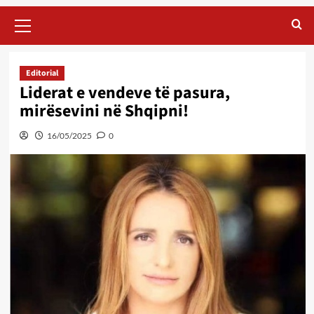
Primary
Menu
Editorial
Liderat e vendeve të pasura,
mirësevini në Shqipni!
16/05/2025
0