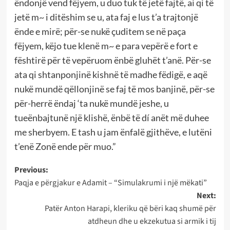
ëndonjë vend fëjyem, u duo tuk të jetë fajtë, ai qi të
jetë m~ i ditëshim se u, ata faj e lus t’a trajtonjë
ënde e mirë; për-se nukë çuditem se në paça
fëjyem, këjo tue klenë m~ e para vepërë e fort e
fështirë për të vepëruom ënbë gluhët t’anë. Për-se
ata qi shtanponjinë kishnë të madhe fëdigë, e aqë
nukë mundë qëllonjinë se faj të mos banjinë, për-se
për-herrë ëndaj ‘ta nukë mundë jeshe, u
tueënbajtunë një klishë, ënbë të dí anët më duhee
me sherbyem. E tash u jam ënfalë gjithëve, e lutëni
t’enë Zonë ende për muo.”
Post
Previous:
Paqja e përgjakur e Adamit – “Simulakrumi i një mëkati”
navigation
Next:
Patër Anton Harapi, kleriku që bëri kaq shumë për
atdheun dhe u ekzekutua si armik i tij