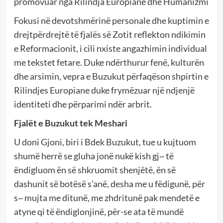
promovuar nga Rilindja Europiane dhe Humanizmi
Fokusi në devotshmërinë personale dhe kuptimin e
drejtpërdrejtë të fjalës së Zotit reflekton ndikimin
e Reformacionit, i cili nxiste angazhimin individual
me tekstet fetare. Duke ndërthurur fenë, kulturën
dhe arsimin, vepra e Buzukut përfaqëson shpirtin e
Rilindjes Europiane duke frymëzuar një ndjenjë
identiteti dhe përparimi ndër arbrit.
Fjalët e Buzukut tek Meshari
U doni Gjoni, biri i Bdek Buzukut, tue u kujtuom
shumë herrë se gluha jonë nukë kish gj~ të
ëndigluom ën së shkruomit shenjëtë, ën së
dashunit së botësë s’anë, desha me u fëdigunë, për
s~ mujta me ditunë, me zhdritunë pak mendetë e
atyne qi të ëndiglonjinë, për-se ata të mundë