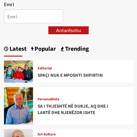
Emri
Antarësohu
Latest
Popular
Trending
Editorial
SPAÇI NUK E MPOSHTI SHPIRTIN
Personalitete
SA I THJESHTË NË DUKJE, AQ DHE I
LARTË DHE NJERËZOR ISHTE
Art Kulture