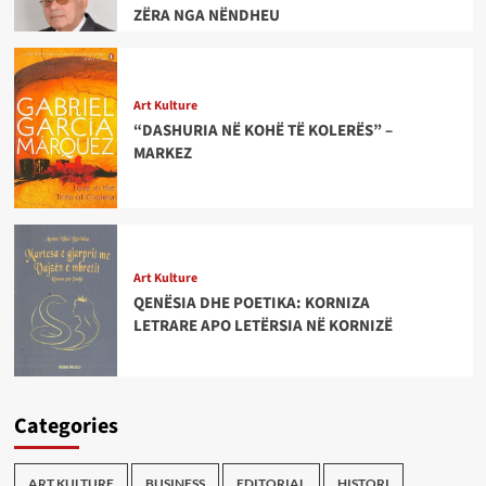
ZËRA NGA NËNDHEU
Art Kulture
“DASHURIA NË KOHË TË KOLERËS” –
MARKEZ
Art Kulture
QENËSIA DHE POETIKA: KORNIZA
LETRARE APO LETËRSIA NË KORNIZË
Categories
ART KULTURE
BUSINESS
EDITORIAL
HISTORI