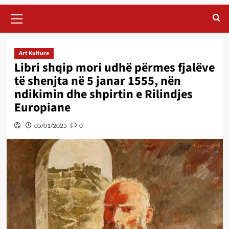
Primary
Menu
Art Kulture
Libri shqip mori udhë përmes fjalëve
të shenjta në 5 janar 1555, nën
ndikimin dhe shpirtin e Rilindjes
Europiane
05/01/2025
0