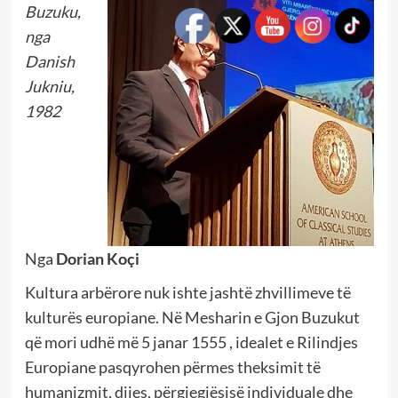
Buzuku,
nga
Danish
Jukniu,
1982
Nga
Dorian Koçi
Kultura arbërore nuk ishte jashtë zhvillimeve të
kulturës europiane. Në Mesharin e Gjon Buzukut
që mori udhë më 5 janar 1555 , idealet e Rilindjes
Europiane pasqyrohen përmes theksimit të
humanizmit, dijes, përgjegjësisë individuale dhe