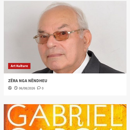
Art Kulture
ZËRA NGA NËNDHEU
06/08/2026
0