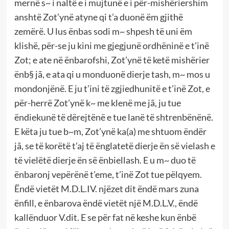
mernë s~ i naltë e i mujtunë e i për-mishëriershim
anshtë Zot’ynë atyne qi t’a duonë ëm gjithë
zemërë. U lus ënbas sodi m~ shpesh të uni ëm
klishë, për-se ju kini me gjegjunë ordhëninë e t’inë
Zot; e ate në ënbarofshi, Zot’ynë të ketë mishërier
ënb§ jã, e ata qi u monduonë dierje tash, m~ mos u
mondonjënë. E ju t’ini të zgjiedhunitë e t’inë Zot, e
për-herrë Zot’ynë k~ me klenë me jã, ju tue
ëndiekunë të dërejtënë e tue lanë të shtrenbënënë.
E këta ju tue b~m, Zot’ynë ka(a) me shtuom ëndër
jã, se të korëtë t’aj të ënglatetë dierje ën së vielash e
të vielëtë dierje ën së ënbiellash. E u m~ duo të
ënbaronj vepërënë t’eme, t’inë Zot tue pëlqyem.
Ëndë vietët M.D.L.IV. njëzet dit ëndë mars zuna
ënfill, e ënbarova ëndë vietët një M.D.L.V., ëndë
kallënduor V.dit. E se për fat në keshe kun ënbë