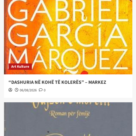
Art Kulture
“DASHURIA NË KOHË TË KOLERËS” – MARKEZ
06/08/2026
0