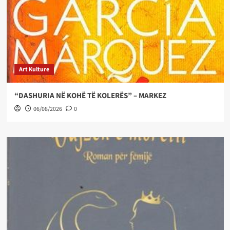
Art Kulture
“DASHURIA NË KOHË TË KOLERËS” – MARKEZ
06/08/2026
0