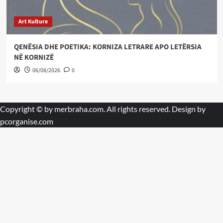
Art Kulture
QENËSIA DHE POETIKA: KORNIZA LETRARE APO LETËRSIA
NË KORNIZË
06/08/2026
0
Copyright © by
merbraha.com
. All rights reserved. Design by
pcorganise.com