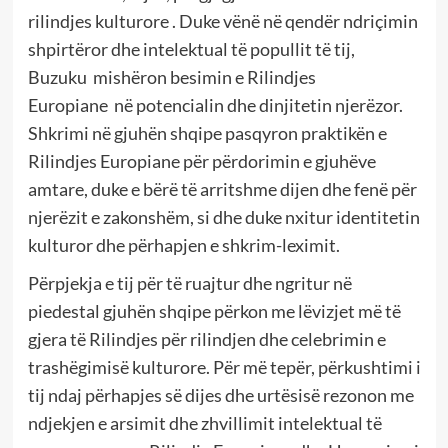
rilindjes kulturore . Duke vënë në qendër ndriçimin
shpirtëror dhe intelektual të popullit të tij,
Buzuku mishëron besimin e Rilindjes
Europiane në potencialin dhe dinjitetin njerëzor.
Shkrimi në gjuhën shqipe pasqyron praktikën e
Rilindjes Europiane për përdorimin e gjuhëve
amtare, duke e bërë të arritshme dijen dhe fenë për
njerëzit e zakonshëm, si dhe duke nxitur identitetin
kulturor dhe përhapjen e shkrim-leximit.
Përpjekja e tij për të ruajtur dhe ngritur në
piedestal gjuhën shqipe përkon me lëvizjet më të
gjera të Rilindjes për rilindjen dhe celebrimin e
trashëgimisë kulturore. Për më tepër, përkushtimi i
tij ndaj përhapjes së dijes dhe urtësisë rezonon me
ndjekjen e arsimit dhe zhvillimit intelektual të