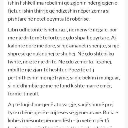
ishin fishkëllima rebelimi që zgjonin ndërgjegjen e
fjetur, ishin thirrje që ndizeshin nëpër zemra si
pishtarë në netët e zymta të robërisë.
Libri udhëtonte fshehurazi, në mënyrë ilegale, por
me një dritë më të fortë se çdo shpallje zyrtare. Ai
kalonte dorë më dorë, si një amanet i shenjtë, si një
shpresë që nuk duhej të shuhej. Në çdo shtëpi ku
hynte, ndizte një dritë. Në çdo zemër ku lexohej,
mbillte një zjarr të heshtur. Poezitë e tij
përthitheshin me një frymë, si një bekim i munguar,
si një dhimbje që më në fund kishte marrë emër,
formë, tingull.
Aq të fuqishme qenë ato vargje, saqë shumë prej
tyre u bënë pjesë e kujtesës së gjeneratave. Rinia e
kohës i mësonte përmendësh – jo vetëm për t’i