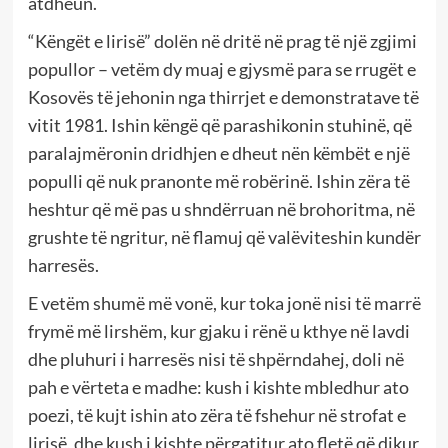
atdheun.
“Këngët e lirisë” dolën në dritë në prag të një zgjimi
popullor – vetëm dy muaj e gjysmë para se rrugët e
Kosovës të jehonin nga thirrjet e demonstratave të
vitit 1981. Ishin këngë që parashikonin stuhinë, që
paralajmëronin dridhjen e dheut nën këmbët e një
populli që nuk pranonte më robërinë. Ishin zëra të
heshtur që më pas u shndërruan në brohoritma, në
grushte të ngritur, në flamuj që valëviteshin kundër
harresës.
E vetëm shumë më vonë, kur toka jonë nisi të marrë
frymë më lirshëm, kur gjaku i rënë u kthye në lavdi
dhe pluhuri i harresës nisi të shpërndahej, doli në
pah e vërteta e madhe: kush i kishte mbledhur ato
poezi, të kujt ishin ato zëra të fshehur në strofat e
lirisë, dhe kush i kishte përgatitur ato fletë që dikur