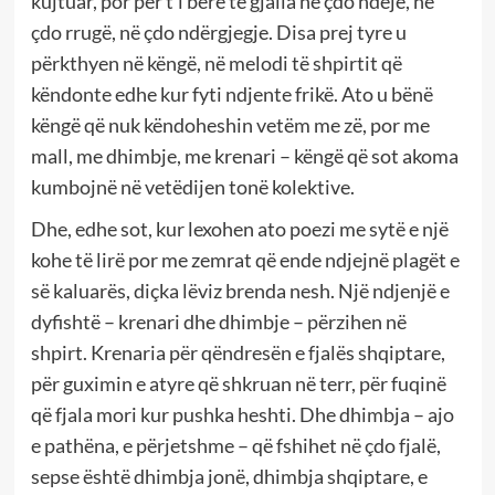
kujtuar, por për t’i bërë të gjalla në çdo ndejë, në
çdo rrugë, në çdo ndërgjegje. Disa prej tyre u
përkthyen në këngë, në melodi të shpirtit që
këndonte edhe kur fyti ndjente frikë. Ato u bënë
këngë që nuk këndoheshin vetëm me zë, por me
mall, me dhimbje, me krenari – këngë që sot akoma
kumbojnë në vetëdijen tonë kolektive.
Dhe, edhe sot, kur lexohen ato poezi me sytë e një
kohe të lirë por me zemrat që ende ndjejnë plagët e
së kaluarës, diçka lëviz brenda nesh. Një ndjenjë e
dyfishtë – krenari dhe dhimbje – përzihen në
shpirt. Krenaria për qëndresën e fjalës shqiptare,
për guximin e atyre që shkruan në terr, për fuqinë
që fjala mori kur pushka heshti. Dhe dhimbja – ajo
e pathëna, e përjetshme – që fshihet në çdo fjalë,
sepse është dhimbja jonë, dhimbja shqiptare, e