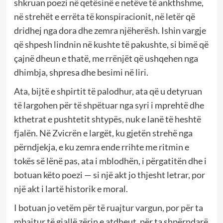
shkruan poezi në qetësinë e netëve të ankthshme,
në strehët e errëta të konspiracionit, në letër që
dridhej nga dora dhe zemra njëherësh. Ishin vargje
që shpesh lindnin në kushte të pakushte, si bimë që
çajnë dheun e thatë, me rrënjët që ushqehen nga
dhimbja, shpresa dhe besimi në liri.
Ata, bijtë e shpirtit të palodhur, ata që u detyruan
të largohen për të shpëtuar nga syri i mprehtë dhe
kthetrat e pushtetit shtypës, nuk e lanë të heshtë
fjalën. Në Zvicrën e largët, ku gjetën strehë nga
përndjekja, e ku zemra ende rrihte me ritmin e
tokës së lënë pas, ata i mblodhën, i përgatitën dhe i
botuan këto poezi — si një akt jo thjesht letrar, por
një akt i lartë historik e moral.
I botuan jo vetëm për të ruajtur vargun, por për ta
mbajtur të gjallë zërin e atdheut, për ta shpërndarë