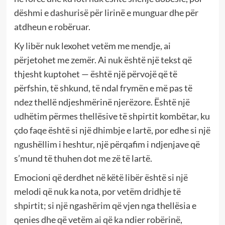
dëshmi e dashurisë për lirinë e munguar dhe për
atdheun e robëruar.
Ky libër nuk lexohet vetëm me mendje, ai
përjetohet me zemër. Ai nuk është një tekst që
thjesht kuptohet — është një përvojë që të
përfshin, të shkund, të ndal frymën e më pas të
ndez thellë ndjeshmërinë njerëzore. Është një
udhëtim përmes thellësive të shpirtit kombëtar, ku
çdo faqe është si një dhimbje e lartë, por edhe si një
ngushëllim i heshtur, një përqafim i ndjenjave që
s’mund të thuhen dot me zë të lartë.
Emocioni që derdhet në këtë libër është si një
melodi që nuk ka nota, por vetëm dridhje të
shpirtit; si një ngashërim që vjen nga thellësia e
qenies dhe që vetëm ai që ka ndier robërinë,