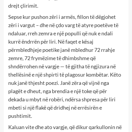
drejt çlirimit.
Sepse kur pushon zëri i armës, fillon të dëgjohet
zëri i vargut – dhe në çdo varg të atyre poetëve të
ndaluar, rreh zemra e një populli që nuk e ndali
kurrë ëndrrën për liri. Në faqet e kësaj
përmbledhjeje poetike janë mbledhur 72 rrahje
zemre, 72 frymëzime të dhimbshme që
shndërrohen në vargje — të gjitha të ngjizura në
thellësinë e një shpirti të plagosur kombëtar. Këto
nuk janë thjesht poezi. Janë zëra që vijnë nga
plagët e dheut, nga brendia e një toke që për
dekada u mbyt në robëri, ndërsa shpresa për liri
mbeti si një flakë që dridhej në errësirën e
pushtimit.
Kaluan vite dhe ato vargje, që dikur qarkullonin në