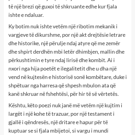
të një brezi që guxoi të shkruante edhe kur fjala
ishte e ndaluar.
Ky botim nuk ishte vetëm një ribotim mekanik i
vargjeve të dikurshme, por një akt drejtësie letrare
dhe historike, një përulje ndaj atyre që me zemër
dhe shpirt derdhën mbi letër dhimbjen, mallin dhe
përkushtimin e tyre ndaj lirisë dhe kombit. Ai i
nxori nga hija poetët e ilegalitetit dhe u dha një
vend në kujtesën e historisë sonë kombëtare, duke i
shpëtuar nga harresa që shpesh mbulon ata që
kanë shkruar në fshehtësi, për hir të së vërtetës.
Kështu, këto poezi nuk janë më vetëm një kujtim i
largët i një kohe të trazuar, por një testament i
gjallë i qëndresës, një dritare e hapur për të
kuptuar se si fjala mbijetoi, si vargu i mundi