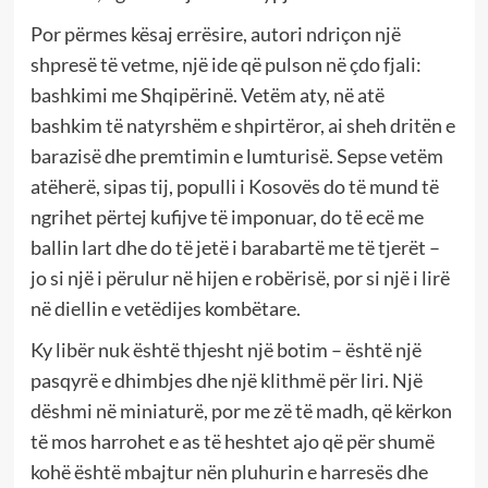
Por përmes kësaj errësire, autori ndriçon një
shpresë të vetme, një ide që pulson në çdo fjali:
bashkimi me Shqipërinë. Vetëm aty, në atë
bashkim të natyrshëm e shpirtëror, ai sheh dritën e
barazisë dhe premtimin e lumturisë. Sepse vetëm
atëherë, sipas tij, populli i Kosovës do të mund të
ngrihet përtej kufijve të imponuar, do të ecë me
ballin lart dhe do të jetë i barabartë me të tjerët –
jo si një i përulur në hijen e robërisë, por si një i lirë
në diellin e vetëdijes kombëtare.
Ky libër nuk është thjesht një botim – është një
pasqyrë e dhimbjes dhe një klithmë për liri. Një
dëshmi në miniaturë, por me zë të madh, që kërkon
të mos harrohet e as të heshtet ajo që për shumë
kohë është mbajtur nën pluhurin e harresës dhe