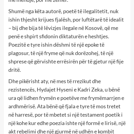
Shumë nga këta autorë, poetë të ilegalitetit, nuk
ishin thjesht krijues fjalësh, por luftëtarë të idealit
– bij dhe bija të lëvizjes ilegale në Kosovë, që me
penë e shpirt sfidonin diktaturën e heshtjes.
Poezitë e tyre ishin dëshmi të një epoke të
plagosur, të një fryme që nuk dorëzohej, të një
shprese që gërvishte errësirën për të gjetur një fije
dritë.
Dhe pikërisht aty, në mes të rrezikut dhe
rezistencës, Hydajet Hyseni e Kadri Zeka, u bënë
ura që lidhen frymën e poetëve me frymëmarrjen e
ardhmërisë. Ata bënë që fjala e tyre të mos tretet
në harresë, por të mbetet si një testament poetik i
një kohe kur edhe poezia ishte një formë e lirisë, një
akt rebelimi dhe një gjurmë në udhën e kombit