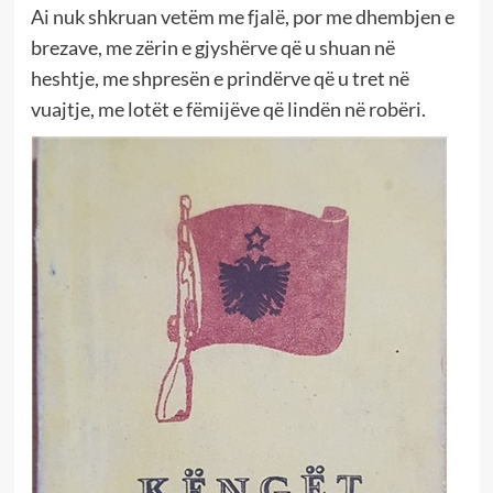
Ai nuk shkruan vetëm me fjalë, por me dhembjen e
brezave, me zërin e gjyshërve që u shuan në
heshtje, me shpresën e prindërve që u tret në
vuajtje, me lotët e fëmijëve që lindën në robëri.