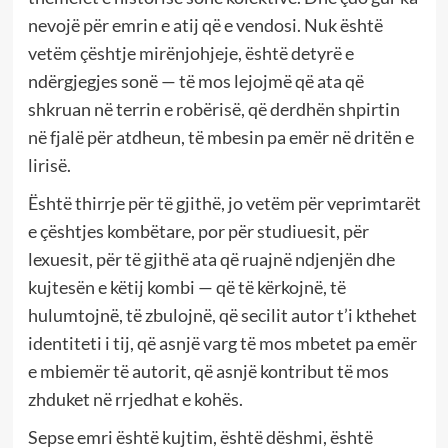
nevojë për emrin e atij që e vendosi. Nuk është
vetëm çështje mirënjohjeje, është detyrë e
ndërgjegjes sonë — të mos lejojmë që ata që
shkruan në terrin e robërisë, që derdhën shpirtin
në fjalë për atdheun, të mbesin pa emër në dritën e
lirisë.
Është thirrje për të gjithë, jo vetëm për veprimtarët
e çështjes kombëtare, por për studiuesit, për
lexuesit, për të gjithë ata që ruajnë ndjenjën dhe
kujtesën e këtij kombi — që të kërkojnë, të
hulumtojnë, të zbulojnë, që secilit autor t’i kthehet
identiteti i tij, që asnjë varg të mos mbetet pa emër
e mbiemër të autorit, që asnjë kontribut të mos
zhduket në rrjedhat e kohës.
Sepse emri është kujtim, është dëshmi, është