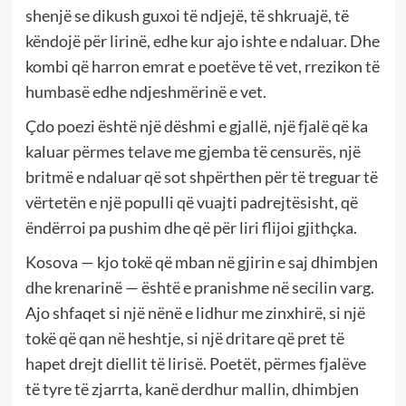
shenjë se dikush guxoi të ndjejë, të shkruajë, të
këndojë për lirinë, edhe kur ajo ishte e ndaluar. Dhe
kombi që harron emrat e poetëve të vet, rrezikon të
humbasë edhe ndjeshmërinë e vet.
Çdo poezi është një dëshmi e gjallë, një fjalë që ka
kaluar përmes telave me gjemba të censurës, një
britmë e ndaluar që sot shpërthen për të treguar të
vërtetën e një populli që vuajti padrejtësisht, që
ëndërroi pa pushim dhe që për liri flijoi gjithçka.
Kosova — kjo tokë që mban në gjirin e saj dhimbjen
dhe krenarinë — është e pranishme në secilin varg.
Ajo shfaqet si një nënë e lidhur me zinxhirë, si një
tokë që qan në heshtje, si një dritare që pret të
hapet drejt diellit të lirisë. Poetët, përmes fjalëve
të tyre të zjarrta, kanë derdhur mallin, dhimbjen