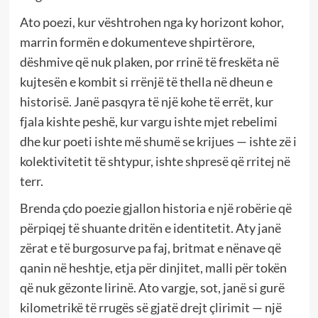
Ato poezi, kur vështrohen nga ky horizont kohor,
marrin formën e dokumenteve shpirtërore,
dëshmive që nuk plaken, por rrinë të freskëta në
kujtesën e kombit si rrënjë të thella në dheun e
historisë. Janë pasqyra të një kohe të errët, kur
fjala kishte peshë, kur vargu ishte mjet rebelimi
dhe kur poeti ishte më shumë se krijues — ishte zë i
kolektivitetit të shtypur, ishte shpresë që rritej në
terr.
Brenda çdo poezie gjallon historia e një robërie që
përpiqej të shuante dritën e identitetit. Aty janë
zërat e të burgosurve pa faj, britmat e nënave që
qanin në heshtje, etja për dinjitet, malli për tokën
që nuk gëzonte lirinë. Ato vargje, sot, janë si gurë
kilometrikë të rrugës së gjatë drejt çlirimit — një