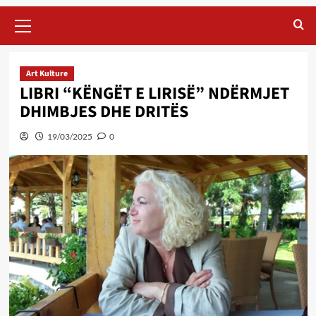
Primary
Menu
Art Kulture
LIBRI “KËNGËT E LIRISË” NDËRMJET
DHIMBJES DHE DRITËS
19/03/2025
0