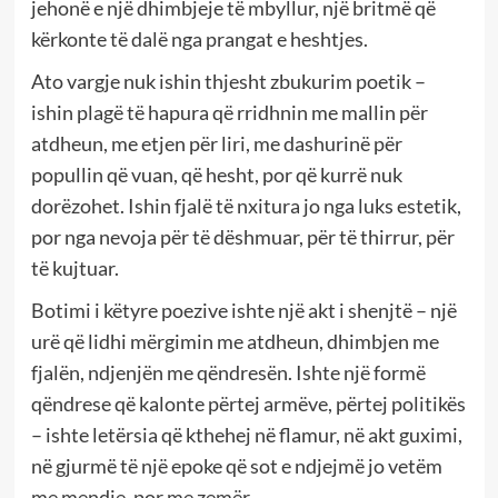
jehonë e një dhimbjeje të mbyllur, një britmë që
kërkonte të dalë nga prangat e heshtjes.
Ato vargje nuk ishin thjesht zbukurim poetik –
ishin plagë të hapura që rridhnin me mallin për
atdheun, me etjen për liri, me dashurinë për
popullin që vuan, që hesht, por që kurrë nuk
dorëzohet. Ishin fjalë të nxitura jo nga luks estetik,
por nga nevoja për të dëshmuar, për të thirrur, për
të kujtuar.
Botimi i këtyre poezive ishte një akt i shenjtë – një
urë që lidhi mërgimin me atdheun, dhimbjen me
fjalën, ndjenjën me qëndresën. Ishte një formë
qëndrese që kalonte përtej armëve, përtej politikës
– ishte letërsia që kthehej në flamur, në akt guximi,
në gjurmë të një epoke që sot e ndjejmë jo vetëm
me mendje, por me zemër.