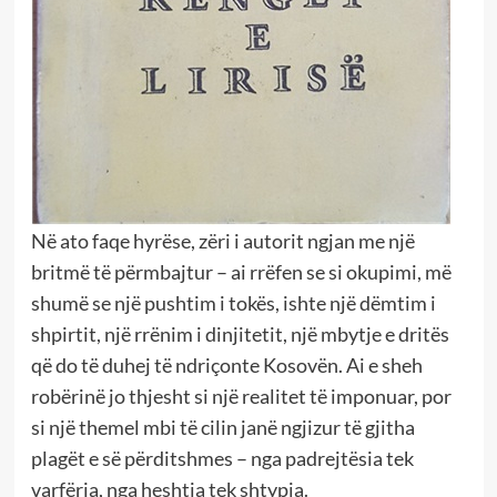
Në ato faqe hyrëse, zëri i autorit ngjan me një
britmë të përmbajtur – ai rrëfen se si okupimi, më
shumë se një pushtim i tokës, ishte një dëmtim i
shpirtit, një rrënim i dinjitetit, një mbytje e dritës
që do të duhej të ndriçonte Kosovën. Ai e sheh
robërinë jo thjesht si një realitet të imponuar, por
si një themel mbi të cilin janë ngjizur të gjitha
plagët e së përditshmes – nga padrejtësia tek
varfëria, nga heshtja tek shtypja.