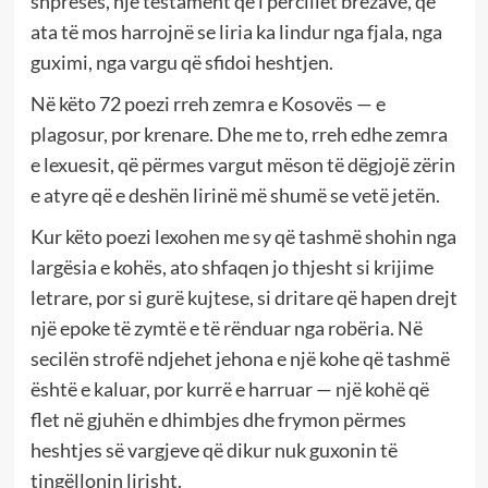
shpresës, një testament që i përcillet brezave, që
ata të mos harrojnë se liria ka lindur nga fjala, nga
guximi, nga vargu që sfidoi heshtjen.
Në këto 72 poezi rreh zemra e Kosovës — e
plagosur, por krenare. Dhe me to, rreh edhe zemra
e lexuesit, që përmes vargut mëson të dëgjojë zërin
e atyre që e deshën lirinë më shumë se vetë jetën.
Kur këto poezi lexohen me sy që tashmë shohin nga
largësia e kohës, ato shfaqen jo thjesht si krijime
letrare, por si gurë kujtese, si dritare që hapen drejt
një epoke të zymtë e të rënduar nga robëria. Në
secilën strofë ndjehet jehona e një kohe që tashmë
është e kaluar, por kurrë e harruar — një kohë që
flet në gjuhën e dhimbjes dhe frymon përmes
heshtjes së vargjeve që dikur nuk guxonin të
tingëllonin lirisht.