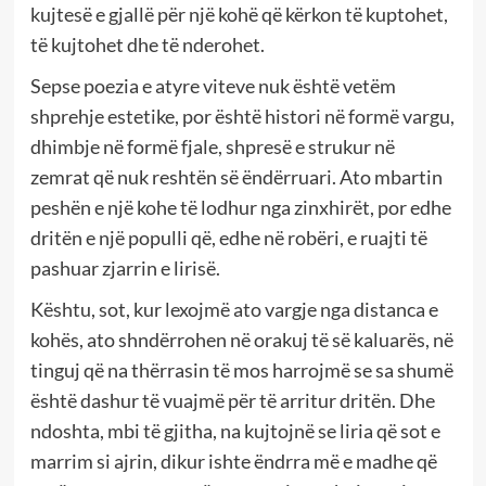
kujtesë e gjallë për një kohë që kërkon të kuptohet,
të kujtohet dhe të nderohet.
Sepse poezia e atyre viteve nuk është vetëm
shprehje estetike, por është histori në formë vargu,
dhimbje në formë fjale, shpresë e strukur në
zemrat që nuk reshtën së ëndërruari. Ato mbartin
peshën e një kohe të lodhur nga zinxhirët, por edhe
dritën e një populli që, edhe në robëri, e ruajti të
pashuar zjarrin e lirisë.
Kështu, sot, kur lexojmë ato vargje nga distanca e
kohës, ato shndërrohen në orakuj të së kaluarës, në
tinguj që na thërrasin të mos harrojmë se sa shumë
është dashur të vuajmë për të arritur dritën. Dhe
ndoshta, mbi të gjitha, na kujtojnë se liria që sot e
marrim si ajrin, dikur ishte ëndrra më e madhe që