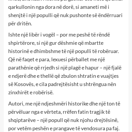
qarkullonin nga dora në dorë, si amaneti më i
shenjtë i një populli që nuk pushonte së ëndërruari
për dritën.
Ishte një libër i vogël – por me peshë të rëndë
shpirtërore, si një gur dëshmie që mbartte
historinë e dhimbshme të një populli të robëruar.
Që në faqet e para, lexuesi përballet me një
parathënie që rrjedh si një plagë e hapur – një fjalë
e ndjerë dhe e thellë që zbulon shtratin e vuajtjes
së Kosovës, e cila padrejtësisht u shtrëngua nën
zinxhirët e robërisë.
Autori, me një ndjeshmëri historike dhe një ton të
përvëluar nga e vërteta, rrëfen fatin tragjik të
shqiptarëve – një popull që nuk njohu drejtësinë,
por vetëm peshën e prangave të vendosura pa faj.