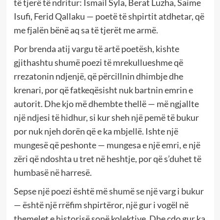
të tjerë të ndritur: Ismail Syla, Berat Luzha, Saime
Isufi, Ferid Qallaku — poetë të shpirtit atdhetar, që
me fjalën bënë aq sa të tjerët me armë.
Por brenda atij vargu të artë poetësh, kishte
gjithashtu shumë poezi të mrekullueshme që
rrezatonin ndjenjë, që përcillnin dhimbje dhe
krenari, por që fatkeqësisht nuk bartnin emrin e
autorit. Dhe kjo më dhembte thellë — më ngjallte
një ndjesi të hidhur, si kur sheh një pemë të bukur
por nuk njeh dorën që e ka mbjellë. Ishte një
mungesë që peshonte — mungesa e një emri, e një
zëri që ndoshta u tret në heshtje, por që s’duhet të
humbasë në harresë.
Sepse një poezi është më shumë se një varg i bukur
— është një rrëfim shpirtëror, një gur i vogël në
themelet e historisë sonë kolektive. Dhe çdo gur ka