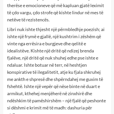
therëse e emocioneve që më kapluan gjatë leximit
të çdo vargu, çdo strofe që kishte lindur në mes të
netëve të rezistencës.
Libri nuk ishte thjesht një përmbledhje poezish; ai
ishte një frymë e gjallë, një kushtrim i zëshëm që
vinte nga errësira e burgjeve dhe qelitë e
idealistëve. Kishte një dritë që ndizej brenda
fjalëve, një dritë që nuk shuhej edhe pse ishte e
ndaluar. Ishte botuar në terr, në heshtjen
konspirative të ilegalitetit, atje ku fjala shkruhej
me ankth e shpresë dhe shpërndahej me guxim të
fshehtë. Ishte një vepër që nëse binte në duart e
armikut, kthehej menjëherë në zinxhirë dhe
ndëshkim të pamëshirshëm – një fjalë që peshonte
si dëshmi e krimit më të madh: dashuria për