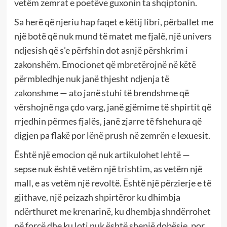
vetëm zemrat e poetëve guxonin ta shqiptonin.
Sa herë që njeriu hap faqet e këtij libri, përballet me
një botë që nuk mund të matet me fjalë, një univers
ndjesish që s’e përfshin dot asnjë përshkrim i
zakonshëm. Emocionet që mbretërojnë në këtë
përmbledhje nuk janë thjesht ndjenja të
zakonshme — ato janë stuhi të brendshme që
vërshojnë nga çdo varg, janë gjëmime të shpirtit që
rrjedhin përmes fjalës, janë zjarre të fshehura që
digjen pa flakë por lënë prush në zemrën e lexuesit.
Është një emocion që nuk artikulohet lehtë —
sepse nuk është vetëm një trishtim, as vetëm një
mall, e as vetëm një revoltë. Është një përzierje e të
gjithave, një peizazh shpirtëror ku dhimbja
ndërthuret me krenarinë, ku dhembja shndërrohet
në forcë dhe ku loti nuk është shenjë dobësie, por