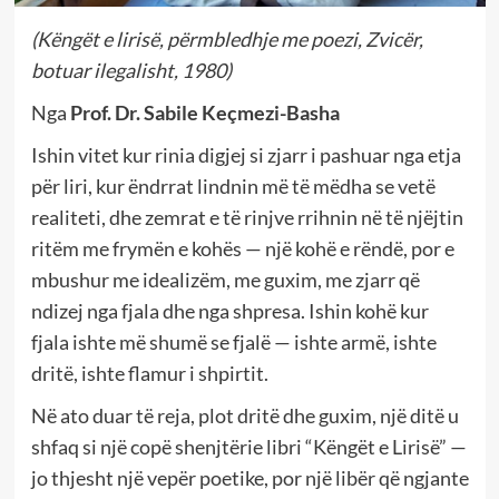
(Këngët e lirisë, përmbledhje me poezi, Zvicër,
botuar ilegalisht, 1980)
Nga
Prof. Dr. Sabile Keçmezi-Basha
Ishin vitet kur rinia digjej si zjarr i pashuar nga etja
për liri, kur ëndrrat lindnin më të mëdha se vetë
realiteti, dhe zemrat e të rinjve rrihnin në të njëjtin
ritëm me frymën e kohës — një kohë e rëndë, por e
mbushur me idealizëm, me guxim, me zjarr që
ndizej nga fjala dhe nga shpresa. Ishin kohë kur
fjala ishte më shumë se fjalë — ishte armë, ishte
dritë, ishte flamur i shpirtit.
Në ato duar të reja, plot dritë dhe guxim, një ditë u
shfaq si një copë shenjtërie libri “Këngët e Lirisë” —
jo thjesht një vepër poetike, por një libër që ngjante