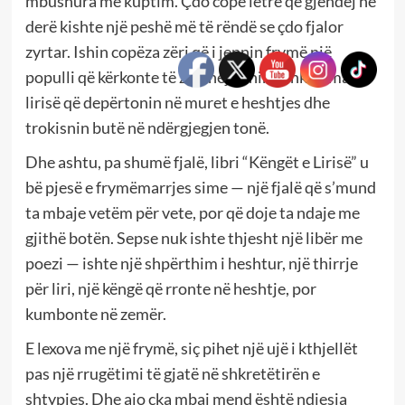
mbushura me kuptim. Çdo copë letre që gjendej në
derë kishte një peshë më të rëndë se çdo fjalor
zyrtar. Ishin copëza zëri që i jepnin frymë një
populli që kërkonte të zgjohej. Ishin fishkëllima të
lirisë që depërtonin në muret e heshtjes dhe
trokisnin butë në ndërgjegjen tonë.
Dhe ashtu, pa shumë fjalë, libri “Këngët e Lirisë” u
bë pjesë e frymëmarrjes sime — një fjalë që s’mund
ta mbaje vetëm për vete, por që doje ta ndaje me
gjithë botën. Sepse nuk ishte thjesht një libër me
poezi — ishte një shpërthim i heshtur, një thirrje
për liri, një këngë që rronte në heshtje, por
kumbonte në zemër.
E lexova me një frymë, siç pihet një ujë i kthjellët
pas një rrugëtimi të gjatë në shkretëtirën e
shtypjes. Dhe ajo çka mbaj mend është ndjesia