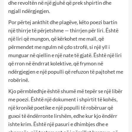
dhe revoltën në një gjuhë që prek shpirtin dhe
ngjall ndërgjegjen.
Por përtej ankthit dhe plagëve, këto poezi bartin
një thirrje të përjetshme — thirrjen për liri. Është
një liri që mungon, që kërkohet me mall, që
përmendet me ngulm në çdo strofë, si një yll i
munguar në qiellin e një nate të gjatë. Është një liri
që rron në ëndrrat kolektive, që frymon në
ndërgjegjen e një populli që refuzon të pajtohet me
robërinë.
Kjo përmbledhje është shumë më tepër se një libër
me poezi. Është një dokument i shpirtit të kohës,
një kronikë poetike e një populli të robëruar që
guxoi të ëndërronte lirshëm, edhe kur kjo ëndërr
ishte krim. Është një pasuri e dhimbjes dhe e