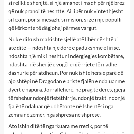
si relikt e shenjtë, si një amanet i madh për një brez
që nuk pranoi të heshtte. Ai libër nuk vinte thjesht
si lexim, por si mesazh, si mision, si zë i një populli
që kërkonte të dëgjohej përmes vargut.
Nuk e di kush ma kishte sjellë atë libër në shtëpi
atë ditë — ndoshta një dorë e padukshme e lirisë,
ndoshta një mik i heshtur i ndërgjegjes kombëtare,
ndoshta një shenjë e vogël e një rrjete të madhe
dashurie për atdheun. Por nuk ishte hera e parë që
ajo shtëpi në Dragodan e priste fjalën e ndaluar me
dyert e hapura. Jo rrallëherë, në prag të derës, gjeja
të fshehur ndonjë fletëthirrje, ndonjë trakt, ndonjë
fjalë të ndaluar që udhëtonte në fshehtësi nga
zemra në zemër, nga shpresa në shpresë.
Ato ishin ditë të ngarkuara me rrezik, por të