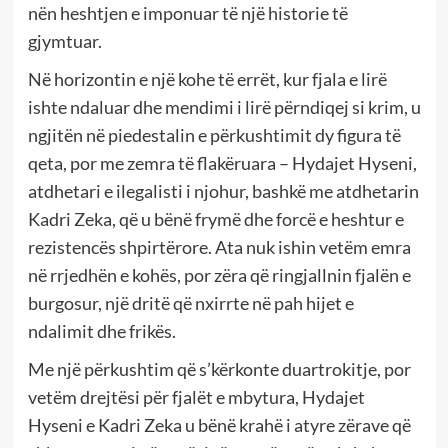
nën heshtjen e imponuar të një historie të
gjymtuar.
Në horizontin e një kohe të errët, kur fjala e lirë
ishte ndaluar dhe mendimi i lirë përndiqej si krim, u
ngjitën në piedestalin e përkushtimit dy figura të
qeta, por me zemra të flakëruara – Hydajet Hyseni,
atdhetari e ilegalisti i njohur, bashkë me atdhetarin
Kadri Zeka, që u bënë frymë dhe forcë e heshtur e
rezistencës shpirtërore. Ata nuk ishin vetëm emra
në rrjedhën e kohës, por zëra që ringjallnin fjalën e
burgosur, një dritë që nxirrte në pah hijet e
ndalimit dhe frikës.
Me një përkushtim që s’kërkonte duartrokitje, por
vetëm drejtësi për fjalët e mbytura, Hydajet
Hyseni e Kadri Zeka u bënë krahë i atyre zërave që