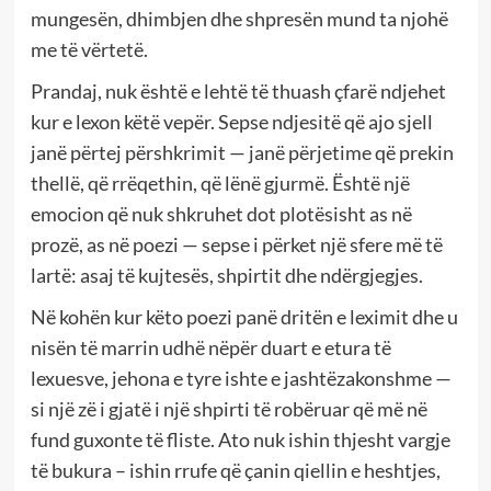
mungesën, dhimbjen dhe shpresën mund ta njohë
me të vërtetë.
Prandaj, nuk është e lehtë të thuash çfarë ndjehet
kur e lexon këtë vepër. Sepse ndjesitë që ajo sjell
janë përtej përshkrimit — janë përjetime që prekin
thellë, që rrëqethin, që lënë gjurmë. Është një
emocion që nuk shkruhet dot plotësisht as në
prozë, as në poezi — sepse i përket një sfere më të
lartë: asaj të kujtesës, shpirtit dhe ndërgjegjes.
Në kohën kur këto poezi panë dritën e leximit dhe u
nisën të marrin udhë nëpër duart e etura të
lexuesve, jehona e tyre ishte e jashtëzakonshme —
si një zë i gjatë i një shpirti të robëruar që më në
fund guxonte të fliste. Ato nuk ishin thjesht vargje
të bukura – ishin rrufe që çanin qiellin e heshtjes,