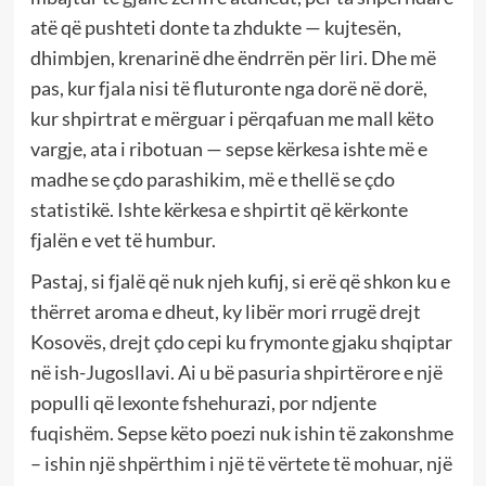
atë që pushteti donte ta zhdukte — kujtesën,
dhimbjen, krenarinë dhe ëndrrën për liri. Dhe më
pas, kur fjala nisi të fluturonte nga dorë në dorë,
kur shpirtrat e mërguar i përqafuan me mall këto
vargje, ata i ribotuan — sepse kërkesa ishte më e
madhe se çdo parashikim, më e thellë se çdo
statistikë. Ishte kërkesa e shpirtit që kërkonte
fjalën e vet të humbur.
Pastaj, si fjalë që nuk njeh kufij, si erë që shkon ku e
thërret aroma e dheut, ky libër mori rrugë drejt
Kosovës, drejt çdo cepi ku frymonte gjaku shqiptar
në ish-Jugosllavi. Ai u bë pasuria shpirtërore e një
populli që lexonte fshehurazi, por ndjente
fuqishëm. Sepse këto poezi nuk ishin të zakonshme
– ishin një shpërthim i një të vërtete të mohuar, një