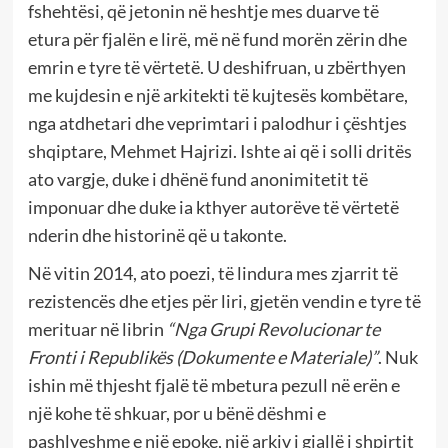
fshehtësi, që jetonin në heshtje mes duarve të
etura për fjalën e lirë, më në fund morën zërin dhe
emrin e tyre të vërtetë. U deshifruan, u zbërthyen
me kujdesin e një arkitekti të kujtesës kombëtare,
nga atdhetari dhe veprimtari i palodhur i çështjes
shqiptare, Mehmet Hajrizi. Ishte ai që i solli dritës
ato vargje, duke i dhënë fund anonimitetit të
imponuar dhe duke ia kthyer autorëve të vërtetë
nderin dhe historinë që u takonte.
Në vitin 2014, ato poezi, të lindura mes zjarrit të
rezistencës dhe etjes për liri, gjetën vendin e tyre të
merituar në librin
“Nga Grupi Revolucionar te
Fronti i Republikës (Dokumente e Materiale)”
. Nuk
ishin më thjesht fjalë të mbetura pezull në erën e
një kohe të shkuar, por u bënë dëshmi e
pashlyeshme e një epoke, një arkiv i gjallë i shpirtit