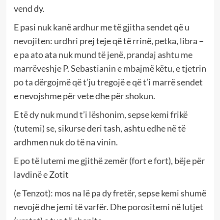
vend dy.
E pasi nuk kanë ardhur me të gjitha sendet që u
nevojiten: urdhri prej teje që të rrinë, petka, libra –
e pa ato ata nuk mund të jenë, prandaj ashtu me
marrëveshje P. Sebastianin e mbajmë këtu, e tjetrin
po ta dërgojmë që t’ju tregojë e që t’i marrë sendet
e nevojshme për vete dhe për shokun.
E të dy nuk mund t’i lëshonim, sepse kemi frikë
(tutemi) se, sikurse deri tash, ashtu edhe në të
ardhmen nuk do të na vinin.
E po të lutemi me gjithë zemër (fort e fort), bëje për
lavdinë e Zotit
(e Tenzot): mos na lë pa dy fretër, sepse kemi shumë
nevojë dhe jemi të varfër. Dhe porositemi në lutjet