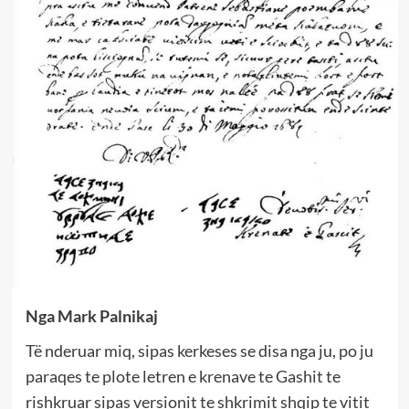
Nga Mark Palnikaj
Të nderuar miq, sipas kerkeses se disa nga ju, po ju
paraqes te plote letren e krenave te Gashit te
rishkruar sipas versionit te shkrimit shqip te vitit