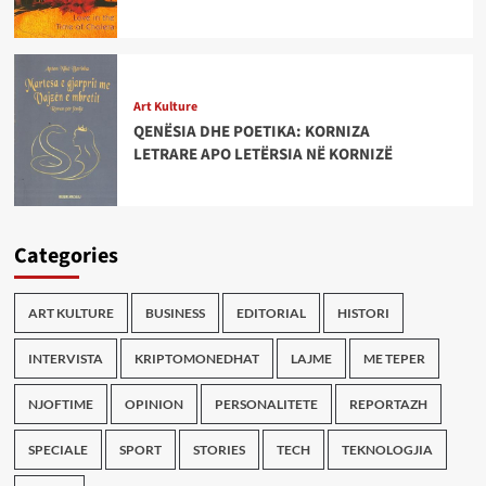
Art Kulture
QENËSIA DHE POETIKA: KORNIZA
LETRARE APO LETËRSIA NË KORNIZË
Categories
ART KULTURE
BUSINESS
EDITORIAL
HISTORI
INTERVISTA
KRIPTOMONEDHAT
LAJME
ME TEPER
NJOFTIME
OPINION
PERSONALITETE
REPORTAZH
SPECIALE
SPORT
STORIES
TECH
TEKNOLOGJIA