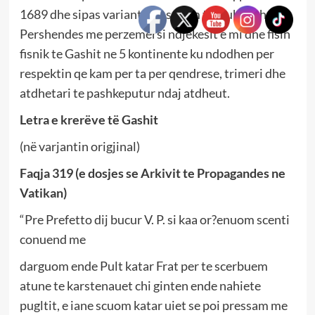
1689 dhe sipas variantit te sotem te gjuhes shqipe.
Pershendes me perzemersi ndjekesit e mi dhe fisin
fisnik te Gashit ne 5 kontinente ku ndodhen per
respektin qe kam per ta per qendrese, trimeri dhe
atdhetari te pashkeputur ndaj atdheut.
Letra e krerëve të Gashit
(në varjantin origjinal)
Faqja 319 (e dosjes se Arkivit te Propagandes ne
Vatikan)
“Pre Prefetto dij bucur V. P. si kaa or?enuom scenti
conuend me
darguom ende Pult katar Frat per te scerbuem
atune te karstenauet chi ginten ende nahiete
pugltit, e iane scuom katar uiet se poi pressam me