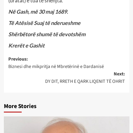
(uratat) e tua të shenjta.
Në Gash, më 30 maj 1689.
Të Atësisë Suaj të nderueshme
Shërbëtorë shumë të devotshëm
Krerët e Gashit
Post
Previous:
Biznesi dhe mikpritja në Mbretërinë e Dardanisë
navigation
Next:
DY DIT, RRETH E QARK LIQENIT TË OHRIT
More Stories