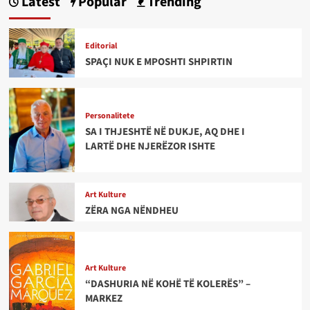
Latest
Popular
Trending
Editorial
SPAÇI NUK E MPOSHTI SHPIRTIN
Personalitete
SA I THJESHTË NË DUKJE, AQ DHE I
LARTË DHE NJERËZOR ISHTE
Art Kulture
ZËRA NGA NËNDHEU
Art Kulture
“DASHURIA NË KOHË TË KOLERËS” –
MARKEZ