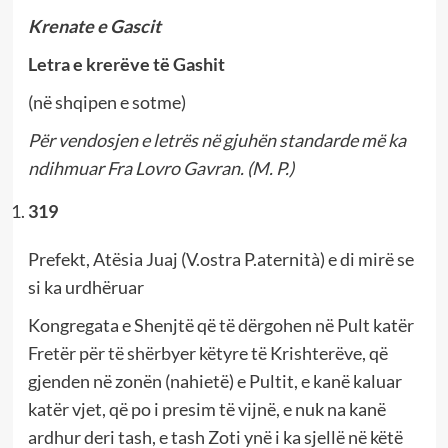
Krenate e Gascit
Letra e krerëve të Gashit
(në shqipen e sotme)
Për vendosjen e letrës në gjuhën standarde më ka
ndihmuar Fra Lovro Gavran. (M. P.)
319
Prefekt, Atësia Juaj (V.ostra P.aternità) e di mirë se
si ka urdhëruar
Kongregata e Shenjtë që të dërgohen në Pult katër
Fretër për të shërbyer këtyre të Krishterëve, që
gjenden në zonën (nahietë) e Pultit, e kanë kaluar
katër vjet, që po i presim të vijnë, e nuk na kanë
ardhur deri tash, e tash Zoti ynë i ka sjellë në këtë