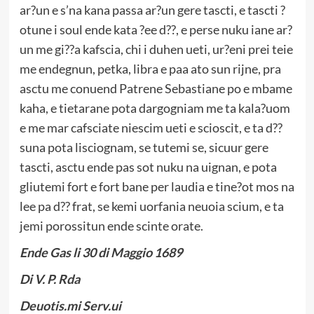
ar?un e s’na kana passa ar?un gere tascti, e tascti ?
otune i soul ende kata ?ee d??, e perse nuku iane ar?
un me gi??a kafscia, chi i duhen ueti, ur?eni prei teie
me endegnun, petka, libra e paa ato sun rijne, pra
asctu me conuend Patrene Sebastiane po e mbame
kaha, e tietarane pota dargogniam me ta kala?uom
e me mar cafsciate niescim ueti e scioscit, e ta d??
suna pota lisciognam, se tutemi se, sicuur gere
tascti, asctu ende pas sot nuku na uignan, e pota
gliutemi fort e fort bane per laudia e tine?ot mos na
lee pa d?? frat, se kemi uorfania neuoia scium, e ta
jemi porossitun ende scinte orate.
Ende Gas li 30 di Maggio 1689
Di V. P. Rda
Deuotis.mi Serv.ui