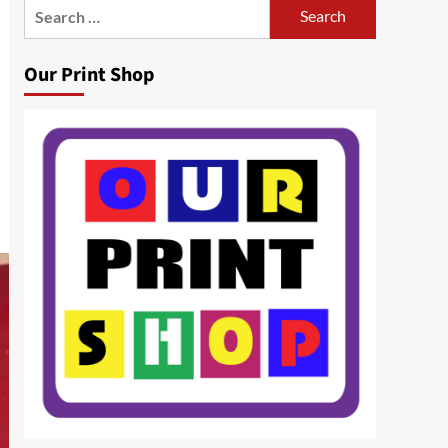
Search
for:
Our Print Shop