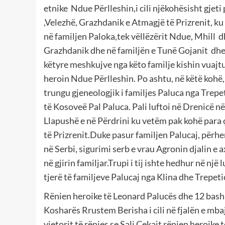
etnike Ndue Përlleshin,i cili njëkohësisht gjeti
,Velezhë, Grazhdanik e Atmagjë të Prizrenit, ku
në familjen Paloka,tek vëllëzërit Ndue, Mhill d
Grazhdanik dhe në familjën e Tunë Gojanit dhe
këtyre meshkujve nga këto familje kishin vuaj
heroin Ndue Përlleshin. Po ashtu, në këtë kohë,
trungu gjeneologjik i familjes Paluca nga Trepe
të Kosoveë Pal Paluca. Pali luftoi në Drenicë 
Llapushë e në Përdrini ku vetëm pak kohë para 
të Prizrenit.Duke pasur familjen Palucaj, përhe
në Serbi, sigurimi serb e vrau Agronin djalin e a
në gjirin familjar.Trupi i tij ishte hedhur në n
tjerë të familjeve Palucaj nga Klina dhe Trepetic
Rënien heroike të Leonard Palucës dhe 12 bashk
Kosharës Rrustem Berisha i cili në fjalën e mb
vjetorit të rënies se Sali Çekajt rënien heroike 