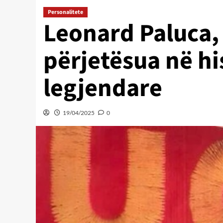
Personalitete
Leonard Paluca, 
përjetësua në hi
legjendare
19/04/2025
0