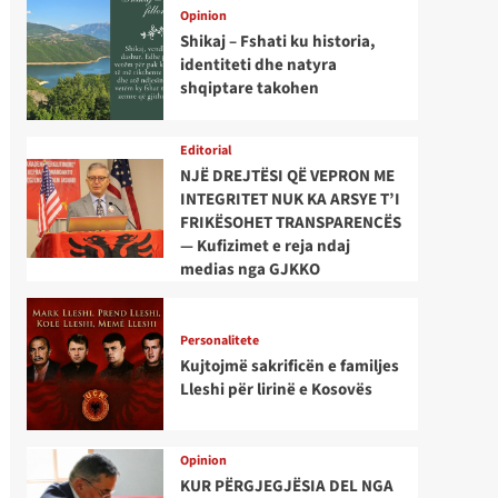
Opinion
Shikaj – Fshati ku historia,
identiteti dhe natyra
shqiptare takohen
Editorial
NJË DREJTËSI QË VEPRON ME
INTEGRITET NUK KA ARSYE T’I
FRIKËSOHET TRANSPARENCËS
— Kufizimet e reja ndaj
medias nga GJKKO
Personalitete
Kujtojmë sakrificën e familjes
Lleshi për lirinë e Kosovës
Opinion
KUR PËRGJEGJËSIA DEL NGA