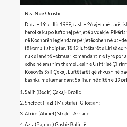
Nga
Nue Oroshi
Data e 19 prillit 1999, tash e 26 vjet më parë, is
heroike ku po luftohej për jetë a vdekje. Pikëris
në Kosharën legjendare përjetësohen në pavde
të kombit shqiptar. Të 12 luftëtarët e Lirisë ed
nuk e lanë të vetmuar komandantin e tyre por 
edhe në amshim themeluesin e Ushtrisë Çlirim
Kosovës Sali Çekaj. Luftëtarët që shkuan në pa
bashku me kamandant Salihun në ditën e 19 pril
Salih (Beqir) Çekaj- Broliq;
Shefqet (Fazli) Mustafaj- Gllogjan;
Afrim (Ahmet) Stojku-Arbanë;
Aziz (Bajram) Gashi- Balincë;