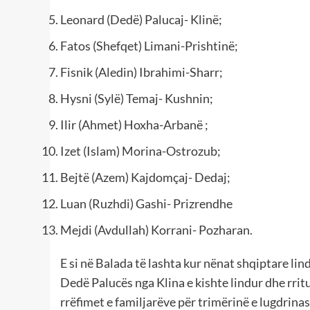
Leonard (Dedë) Palucaj- Klinë;
Fatos (Shefqet) Limani-Prishtinë;
Fisnik (Aledin) Ibrahimi-Sharr;
Hysni (Sylë) Temaj- Kushnin;
Ilir (Ahmet) Hoxha-Arbanë ;
Izet (Islam) Morina-Ostrozub;
Bejtë (Azem) Kajdomçaj- Dedaj;
Luan (Ruzhdi) Gashi- Prizrendhe
Mejdi (Avdullah) Korrani- Pozharan.
E si në Balada të lashta kur nënat shqiptare lind
Dedë Palucës nga Klina e kishte lindur dhe rrit
rrëfimet e familjarëve për trimërinë e lugdrin