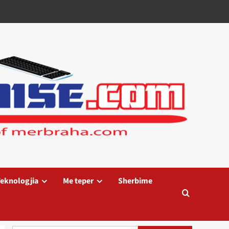
eknologjia
Me teper
Sherbime