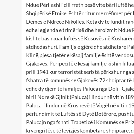
Ndue Përlleshi i cili rreth pesë vite bëri luft
Shqipërisë Etnike, është rritur me rrëfimet për
Demës e Ndrecë Nikollës. Këta dy të fundit ran
edhe legjenda e trimërisë dhe heroizmit Ndue Pë
kishte bashkuar luftës së Kosovës në Kosharën l
atdhedashuri. Familja e gjërë dhe atdhetare Pal
Klinë,pjesa tjetër e kësajj familje është vendos
Gjakovës. Peripecitë e kësaj familje kishin fillu
prill 1941 kur terroristët serb të përkahur nga 
fshatra të komunës se Gjakovës 72 shqiptar të b
edhe dy djem të familjes Paluca nga Doli i Gjak
biri i Ndrekë Gjinit (Paluca) i lindur në vitin 1
Paluca i lindur në Krushevë të Vogël në vitin 19
përfundimit të Luftës së Dytë Botërore, pushtue
Palucajn nga fshati Trapeticë i Komunës se Priz
kryengritëse të levizjës kombëtare shqiptare,