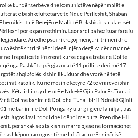
ë heroike kundër serbëve dhe komunistëve nëpër malët e
 luftërat e bashkëluftëtarve të Ndue Përlleshit, Shaban
ë heroikisht në Betejën e Malit të Bokshiqit,ku plagosët
rlleshi por e qan rrethimin. Leonardi pa hezituar fare iu
egjendare. Ai edhe pse i ri tregoj mençuri, trimëri dhe
uca është shtrirë në tri degë: njëra degë ka qëndruar në
ur në Trepeticë të Prizrenit kurse dega e tretë në Dol të
ar që nga Pashkët e përgjakura të 11 prillit e deri më 17
argatët shqipfolës kishin likuiduar dhe vrarë në tetë
esimit katolik. Ku në mesin e këtyre 72 të vrarëve ishin
ovës. Këta ishin dy djemtë e Ndrekë Gjin Palucës:Toma i
899 në Dol me banim në Dol, dhe Tuna i biri i Ndrekë Gjinit
01 më banim në Dol. Po nga ky trung i gjërë familjar, pas
sit Jugosllav i ndoqi dhe i dënoi me burg, Pren dhe Hil
enit, për shkak se ata kishin marrë pjesë në formacionet
 që bashkëpunuan ngushtë me luftëtarin e Shqipërisë