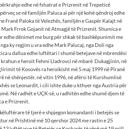
 përkrahje edhe në fshatrat e Prizrenit në Trepeticë
 përveç se në familjën Paluca ai për një kohë qëndroj edhe
he Franë Paloka të Velezhës, familjën e Gaspër Kalajt në
 Mark Frrok Gojanit në Atmagjë të Prizrenit. Shumica e
tur edhe dënimet me burg për shkak të bashkëpunimit me
 nga ky regjim u vra edhe Mark Palucaj, nga Doli nga
tica u dallua edhe luftëtari i shumë betejave në mbrendësi
në krahun e heroit Fehmi Lladrovci në mbarë Dukagjinin, në
çlirimit të Kosovës ra heroikisht më 5 maj 1999 në Piranë
rë në shënjestër, në vitin 1996, në afërsi të Kurshumlisë
xhës se Leonardit, i cili ishte duke u kthyer nga Austria për
jë lumë. Në radhët e UÇK-së, u radhitën edhe shumë djem të
a e Prizrenit.
ëluftërare të tjerë e shpjegon komandanti i betejës se
ajtur në Prishtinë më 10 qershor 2024 me rastin e 25
të 13 luftëtarve të Betejës se Kosharës të rënë më 19 prill