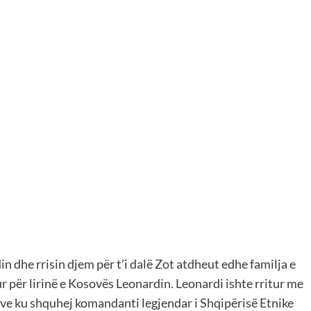
in dhe rrisin djem për t’i dalë Zot atdheut edhe familja e
ur për lirinë e Kosovës Leonardin. Leonardi ishte rritur me
asve ku shquhej komandanti legjendar i Shqipërisë Etnike