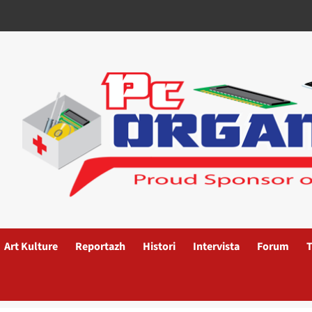
Art Kulture
Reportazh
Histori
Intervista
Forum
T