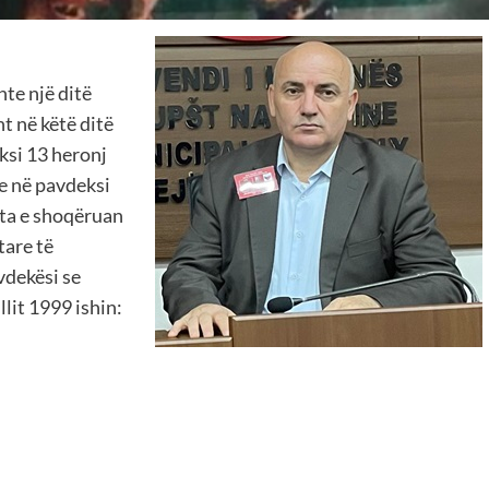
hte një ditë
ht në këtë ditë
ksi 13 heronj
he në pavdeksi
ata e shoqëruan
tare të
vdekësi se
lit 1999 ishin: