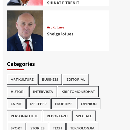
SHINAT E TRENIT
Art Kulture
Shelgu lotues
Categories
ART KULTURE
BUSINESS
EDITORIAL
HISTORI
INTERVISTA
KRIPTOMONEDHAT
LAJME
ME TEPER
NJOFTIME
OPINION
PERSONALITETE
REPORTAZH
SPECIALE
SPORT
STORIES
TECH
TEKNOLOGJIA