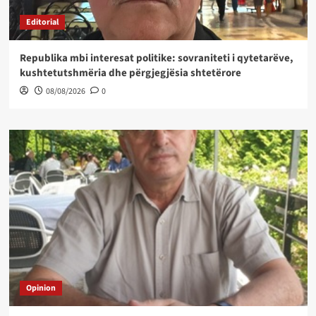
Editorial
Republika mbi interesat politike: sovraniteti i qytetarëve,
kushtetutshmëria dhe përgjegjësia shtetërore
08/08/2026
0
Opinion