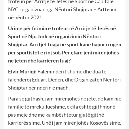
trofeun për Arritje të Jetës në Sport në Capitale
NYC, organizuar nga Nëntori Shqiptar – Artteam
në nëntor 2021.
Urime për fitimin e trofeut të Arritje të Jetës në
Sport në Nju Jork në organizimin Nëntori
Shqiptar. Arritjet tuaja në sport kanë hapur rrugën
për sportistët e rinj sot. Për çfarë jeni mirënjohës
në jetën dhe karrierën tuaj?
Elvir Muriqi:
Faleminderit shumë dhe dua të
falënderoj Eduart Deden, dhe Organizatën Nëntori
Shqiptar për nderin e madh.
Para së gjithash, jam mirënjohës në jetë, që kam një
familje të mrekullueshme, e cila është gjithmonë
pas meje dhe më ka mbështetur gjatë gjithë
karrierës sime. Unë i jam mirënjohës Kosovës sime,