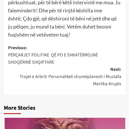
përkushtuat, për të bërë këtë intervistë me mua. Ju
faleminderit! Dhe për të rinjtë këshilla ime
është; Çdo gjë, që dëshironi të bëni në jetë dhe që
ju pëlqen, ju mund ta bëni. Vetëm duhet besoni
fuqishëm në vetëveten tuaj!
Post
Previous:
PËRÇARJET POLITIKE QË PO E SHKATËRROJNË
navigation
SHOQËRINË SHQIPTARE
Next:
Trojet e Arbrit: Personaliteti shumëplanesh i Mustafa
Merlika-Krujës
More Stories