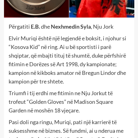
Përgatiti
E.B.
dhe
Nexhmedin Syla
, Nju Jork
Elvir Muriqi është një legjendë e boksit, i njohur si
“Kosova Kid” në ring. Ai u bë sportisti i parë
shqiptar, që mbajti tituj të shumtë, duke përfshirë
fitimin e Dorëzes së Art 1998, dy kampionate;
kampion në kikboks amator në Bregun Lindor dhe
kampion për tre shtete.
Triumfi i tij erdhi me fitimin ne Nju Jorkut të
trofeut “Golden Gloves” në Madison Square
Garden në moshën 18 vjeçare.
Pasi doli nga ringu, Muriqi, pati një karrierë të
suksesshme në biznes. Së fundmi, ai u nderua me