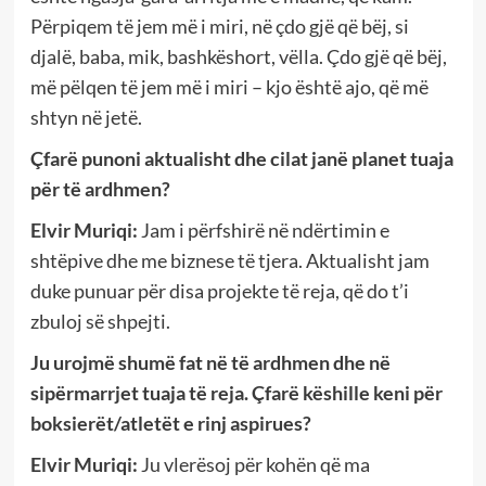
Përpiqem të jem më i miri, në çdo gjë që bëj, si
djalë, baba, mik, bashkëshort, vëlla. Çdo gjë që bëj,
më pëlqen të jem më i miri – kjo është ajo, që më
shtyn në jetë.
Çfarë punoni aktualisht dhe cilat janë planet tuaja
për të ardhmen?
Elvir Muriqi:
Jam i përfshirë në ndërtimin e
shtëpive dhe me biznese të tjera. Aktualisht jam
duke punuar për disa projekte të reja, që do t’i
zbuloj së shpejti.
Ju urojmë shumë fat në të ardhmen dhe në
sipërmarrjet tuaja të reja. Çfarë këshille keni për
boksierët/atletët e rinj aspirues?
Elvir Muriqi:
Ju vlerësoj për kohën që ma