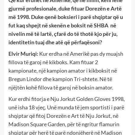
Që kur erdhët në Amerikë, që në fillim, keni lënë
gjurmë profesionale, duke fituar Dorezën e Artë
më 1998. Duke qenë boksieri i parë shqiptar që u
fut kaq shpejt në skenën e boksit në SHBA në
nivelin më të lartë, çfarë do të thotë kjo për ju,
identitetin tuaj dhe atë që përfaqësoni?
Elvir Muriqi:
Kur erdha në Amerikë pas dy muajsh
fillova të garoj në kikboks. Kam fituar 2
kampionate, një kampion amator i kikboksit në
Bregun Lindor dhe kampion Tri-shtete. Në të
njëjtën kohë fillova të garoj në boksin amator.
Kur erdhi fitorja e Nju Jorkut Golden Gloves 1998,
unë isha 18 vjeç. Unë munda të jem sportisti i parë
shqiptar që fitoj Dorezën e Art të Nju Jorkut, në
Madison Square Garden, për të ngritur flamurin
shqiptar për herë të parë ndonjëherë në Madison