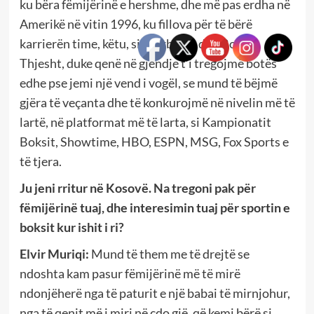
ku bëra fëmijërinë e hershme, dhe më pas erdha në
Amerikë në vitin 1996, ku fillova për të bërë
karrierën time, këtu, si Kickboxer dhe Boxer.
Thjesht, duke qenë në gjendje t’i tregojmë botës
edhe pse jemi një vend i vogël, se mund të bëjmë
gjëra të veçanta dhe të konkurojmë në nivelin më të
lartë, në platformat më të larta, si Kampionatit
Boksit, Showtime, HBO, ESPN, MSG, Fox Sports e
të tjera.
Ju jeni rritur në Kosovë. Na tregoni pak për
fëmijërinë tuaj, dhe interesimin tuaj për sportin e
boksit kur ishit i ri?
Elvir Muriqi:
Mund të them me të drejtë se
ndoshta kam pasur fëmijërinë më të mirë
ndonjëherë nga të paturit e një babai të mirnjohur,
nga të qenit më i miri në çdo gjë, që kemi bërë si