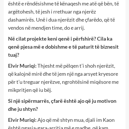
është e rëndësishme të kënaqesh me atë që bën, të
argëtohesh, të jesh i rrethuar nga njerëz
dashamirës. Unë i dua njerëzit dhe çfarëdo, që të
vendos në mendjen time, do e arrij.
Në cilat projekte keni qenë i përfshirë? Cila ka
qenë pjesa më e dobishme e të paturit të biznesit
tuaj?
Elvir Muriqi:
Thjesht më pëlqen t’i shoh njerëzit,
që kalojnë mirë dhe të jem një nga arsyet kryesore
për t’u treguar njerëzve, ngrohtësinë miqësore me
mikpritjen që iu bëj.
Si një sipërmarrës, çfarë është ajo që ju motivon
dhe ju shtyn?
Elvir Muriqi:
Ajo që më shtyn mua, djali im Kaon
është ngasja-gara-arritja më e madhe, që kam.