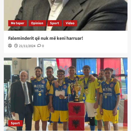
Me teper
Opinion
Sport
Video
Faleminderit që nuk më keni harruar!
21/11/2024
0
Sport