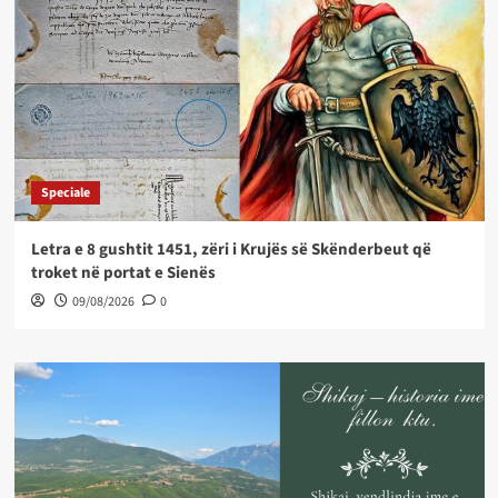
Speciale
Letra e 8 gushtit 1451, zëri i Krujës së Skënderbeut që
troket në portat e Sienës
09/08/2026
0