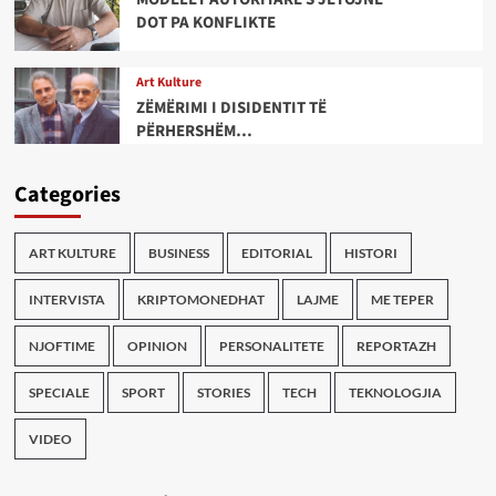
DOT PA KONFLIKTE
Art Kulture
ZËMËRIMI I DISIDENTIT TË
PËRHERSHËM…
Categories
ART KULTURE
BUSINESS
EDITORIAL
HISTORI
INTERVISTA
KRIPTOMONEDHAT
LAJME
ME TEPER
NJOFTIME
OPINION
PERSONALITETE
REPORTAZH
SPECIALE
SPORT
STORIES
TECH
TEKNOLOGJIA
VIDEO