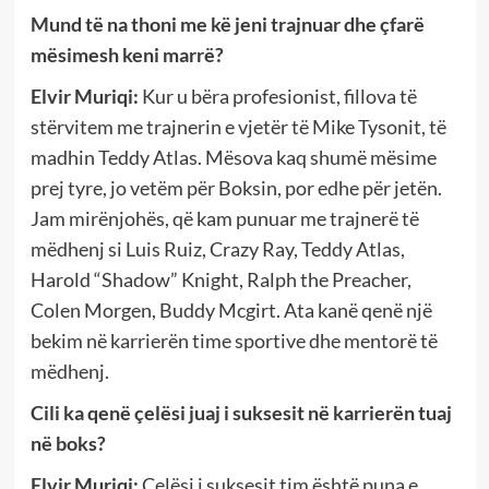
Mund të na thoni me kë jeni trajnuar dhe çfarë
mësimesh keni marrë?
Elvir Muriqi:
Kur u bëra profesionist, fillova të
stërvitem me trajnerin e vjetër të Mike Tysonit, të
madhin Teddy Atlas. Mësova kaq shumë mësime
prej tyre, jo vetëm për Boksin, por edhe për jetën.
Jam mirënjohës, që kam punuar me trajnerë të
mëdhenj si Luis Ruiz, Crazy Ray, Teddy Atlas,
Harold “Shadow” Knight, Ralph the Preacher,
Colen Morgen, Buddy Mcgirt. Ata kanë qenë një
bekim në karrierën time sportive dhe mentorë të
mëdhenj.
Cili ka qenë çelësi juaj i suksesit në karrierën tuaj
në boks?
Elvir Muriqi:
Çelësi i suksesit tim është puna e