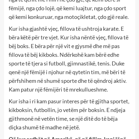
fëmijë, nga çdo lojë, që kemi luajtur, nga çdo sport
që kemi konkuruar, nga motoçikletat, çdo gjë reale.
Kur isha gjashtë vjeç, fillova të ushtroja karate. E
bëra këtë për tre vjet. Kur isha nëntë vjeç, fillova të
bëj boks. E bëra për një vit e gjysmë dhe më pas
fillova të bëj kikboks. Ndërkohë kam bërë edhe
sporte të tjera si futboll, gjimnastikë, tenis. Duke
qenë një fëmijë i njohur në qytetin tim, më bëri të
përfshihem në shumë sporte dhe të qëndroj aktiv.
Kam patur një fëmijëri të mrekullueshme.
Kur isha i ri kam pasur interes për të gjitha sportet,
kikboksin, futbollin, jo vetëm për boksin. E ndjeja
gjithmonë në vetën time, se një ditë do të bëja
diçka shumë të madhe në jetë.