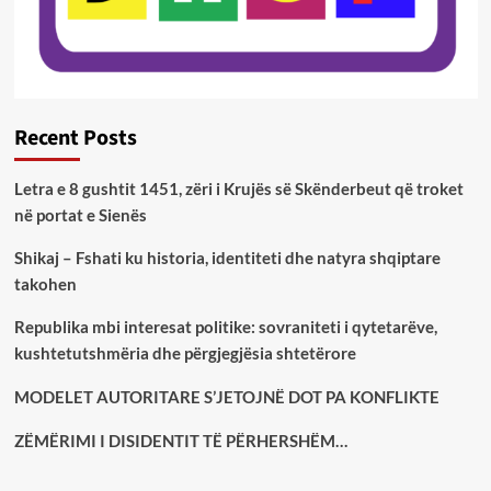
Recent Posts
Letra e 8 gushtit 1451, zëri i Krujës së Skënderbeut që troket
në portat e Sienës
Shikaj – Fshati ku historia, identiteti dhe natyra shqiptare
takohen
Republika mbi interesat politike: sovraniteti i qytetarëve,
kushtetutshmëria dhe përgjegjësia shtetërore
MODELET AUTORITARE S’JETOJNË DOT PA KONFLIKTE
ZËMËRIMI I DISIDENTIT TË PËRHERSHËM…