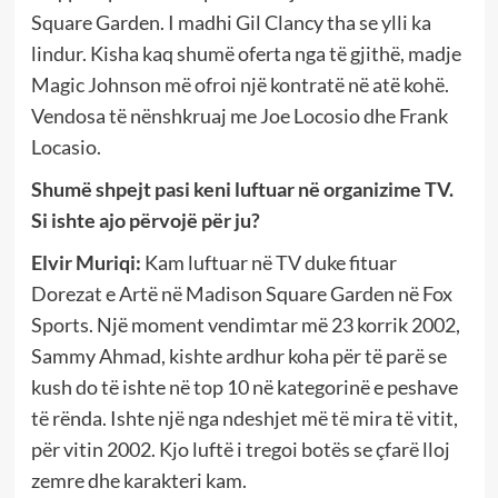
Square Garden. I madhi Gil Clancy tha se ylli ka
lindur. Kisha kaq shumë oferta nga të gjithë, madje
Magic Johnson më ofroi një kontratë në atë kohë.
Vendosa të nënshkruaj me Joe Locosio dhe Frank
Locasio.
Shumë shpejt pasi keni luftuar në organizime TV.
Si ishte ajo përvojë për ju?
Elvir Muriqi:
Kam luftuar në TV duke fituar
Dorezat e Artë në Madison Square Garden në Fox
Sports. Një moment vendimtar më 23 korrik 2002,
Sammy Ahmad, kishte ardhur koha për të parë se
kush do të ishte në top 10 në kategorinë e peshave
të rënda. Ishte një nga ndeshjet më të mira të vitit,
për vitin 2002. Kjo luftë i tregoi botës se çfarë lloj
zemre dhe karakteri kam.