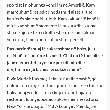
sportist i njohur nga vendi im në Amerikë. Kam
marrë shumë respekt dhe dashuri gjatë gjithë
karrierës sime në Nju Jork. Kam kaluar një kohë të
mirë, kaq shumë momente të bukura dhe ka kaq
shumë njerëz të mrekullueshëm që kam takuar,
vetëm kujtime të mrekullueshme përreth.
Pas karrierës suaj të suksesshme në boks, ju u
nisët për në botën e biznesit. Cilat do të thoshit se
janë elementët kryesorë për fillimin dhe
drejtimin e një biznesi të suksesshëm?
Elvir Muriqi:
Pas meçit tim të fundit e pashë, që
nuk po futem një qind për qind në karrierën time në
boks, ndaj vendosa të tërhiqem. Unë hapa një
restorant lounge, biznes isuksesshëm në Astoria
New York të quajtur “M.I.A Lounge”. Mendoj se