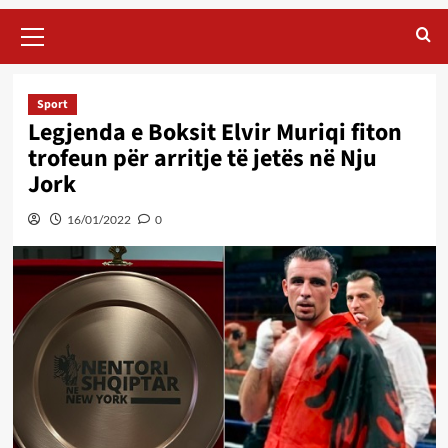
Primary
Menu
Sport
Legjenda e Boksit Elvir Muriqi fiton
trofeun për arritje të jetës në Nju
Jork
16/01/2022
0