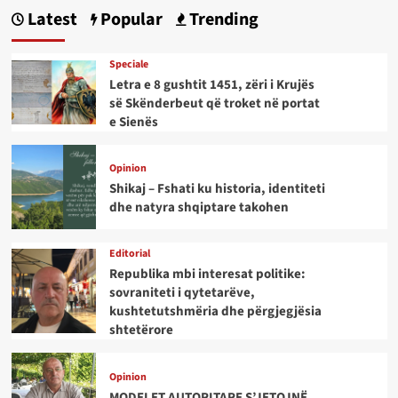
Latest
Popular
Trending
Speciale
Letra e 8 gushtit 1451, zëri i Krujës
së Skënderbeut që troket në portat
e Sienës
Opinion
Shikaj – Fshati ku historia, identiteti
dhe natyra shqiptare takohen
Editorial
Republika mbi interesat politike:
sovraniteti i qytetarëve,
kushtetutshmëria dhe përgjegjësia
shtetërore
Opinion
MODELET AUTORITARE S’JETOJNË