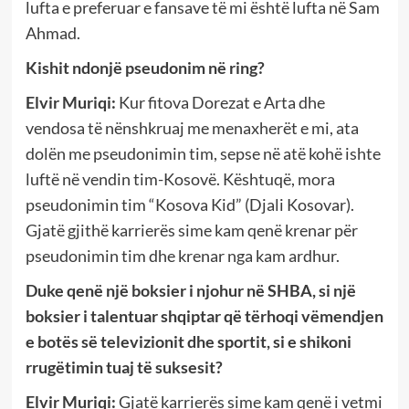
lufta e preferuar e fansave të mi është lufta në Sam
Ahmad.
Kishit ndonjë pseudonim në ring?
Elvir Muriqi:
Kur fitova Dorezat e Arta dhe
vendosa të nënshkruaj me menaxherët e mi, ata
dolën me pseudonimin tim, sepse në atë kohë ishte
luftë në vendin tim-Kosovë. Kështuqë, mora
pseudonimin tim “Kosova Kid” (Djali Kosovar).
Gjatë gjithë karrierës sime kam qenë krenar për
pseudonimin tim dhe krenar nga kam ardhur.
Duke qenë një boksier i njohur në SHBA, si një
boksier i talentuar shqiptar që tërhoqi vëmendjen
e botës së televizionit dhe sportit, si e shikoni
rrugëtimin tuaj të suksesit?
Elvir Muriqi:
Gjatë karrierës sime kam qenë i vetmi