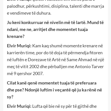
palodhur, përkushtimi, disiplina, talenti dhe marrja
e vendimeve të duhura.
Ju keni konkurruar në nivelin më të lartë. Mund të
ndani, me ne, arritjet dhe momentet tuaja
krenare?
Elvir Muriqi:
Kam kaq shumë momente krenare në
karrierën time, por do të doja të përmendja fitoren
në luftën e Dorezave të Artë në Same Ahmad në një
meç të vitit 2002 dhe përballjen me Antonio Tarver
më 9 qershor 2007.
Cilat kanë qenë momentet tuaja të preferuara
dhe pse? Ndonjë luftim i veçantë që ju ka rënë në
sy?
Elvir Muriqi:
Lufta që bie në sy për të gjithë dhe