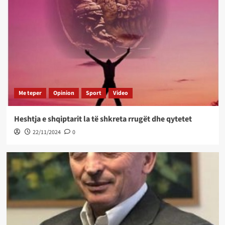
Me teper
Opinion
Sport
Video
Heshtja e shqiptarit la të shkreta rrugët dhe qytetet
22/11/2024
0