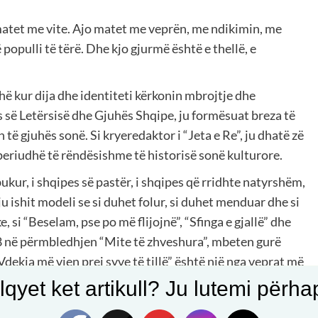
k matet me vite. Ajo matet me veprën, me ndikimin, me
populli të tërë. Dhe kjo gjurmë është e thellë, e
ohë kur dija dhe identiteti kërkonin mbrojtje dhe
 së Letërsisë dhe Gjuhës Shqipe, ju formësuat breza të
ë gjuhës sonë. Si kryeredaktor i “Jeta e Re”, ju dhatë zë
 periudhë të rëndësishme të historisë sonë kulturore.
ë bukur, i shqipes së pastër, i shqipes që rridhte natyrshëm,
u ishit modeli se si duhet folur, si duhet menduar dhe si
 si “Beselam, pse po më flijojnë”, “Sfinga e gjallë” dhe
8 në përmbledhjen “Mite të zhveshura”, mbeten gurë
dekja më vjen prej syve të tillë” është një nga veprat më
sia e madhe” mbetet kryevepër.
qyet ket artikull? Ju lutemi përhapn
më bukur: rrjedhshëm, qartë, pa ndalesa dhe plot figura