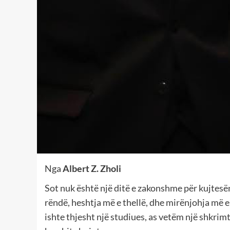
Nga
Albert Z. Zholi
Sot nuk është një ditë e zakonshme për kujtesën
rëndë, heshtja më e thellë, dhe mirënjohja më e
ishte thjesht një studiues, as vetëm një shkrimta