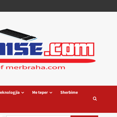
eknologjia
Me teper
Sherbime