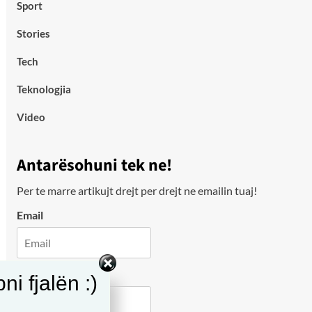
Sport
Stories
Tech
Teknologjia
Video
Antarësohuni tek ne!
Per te marre artikujt drejt per drejt ne emailin tuaj!
Email
City
i fjalën :)