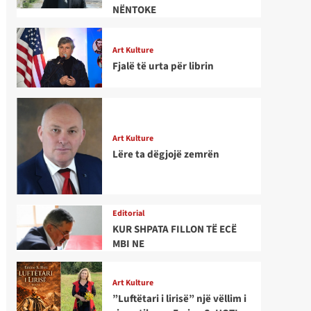
NËNTOKE
Art Kulture
Fjalë të urta për librin
Art Kulture
Lëre ta dëgjojë zemrën
Editorial
KUR SHPATA FILLON TË ECË
MBI NE
Art Kulture
”Luftëtari i lirisë” një vëllim i