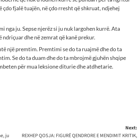
ë çdo fjalë tuajën, në çdo rresht që shkruat, ndjehej
 nga ju. Sepse njerëz si ju nuk largohen kurrë. Ata
në ndriçuar dhe në zemrat që kanë prekur.
htë një premtim. Premtimi se do ta ruajmë dhe do ta
htim. Se do ta duam dhe do ta mbrojmë gjuhën shqipe
 mbeten për mua leksione diturie dhe atdhetarie.
Next:
e, ju
REXHEP QOSJA: FIGURË QENDRORE E MENDIMIT KRITIK,