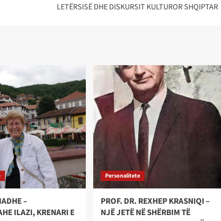
LETËRSISË DHE DISKURSIT KULTUROR SHQIPTAR
e
Personalitete
MADHE –
PROF. DR. REXHEP KRASNIQI –
E ILAZI, KRENARI E
NJË JETË NË SHËRBIM TË