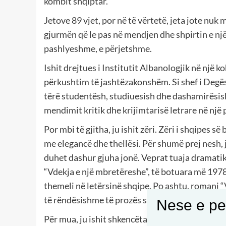
kombit shqiptar.
Jetove 89 vjet, por në të vërtetë, jeta jote nu
gjurmën që le pas në mendjen dhe shpirtin e një 
pashlyeshme, e përjetshme.
Ishit drejtues i Institutit Albanologjik në një k
përkushtim të jashtëzakonshëm. Si shef i Degës
tërë studentësh, studiuesish dhe dashamirësish t
mendimit kritik dhe krijimtarisë letrare në një
Por mbi të gjitha, ju ishit zëri. Zëri i shqipes s
me elegancë dhe thellësi. Për shumë prej nesh, j
duhet dashur gjuha jonë. Veprat tuaja dramatike,
“Vdekja e një mbretëreshe”, të botuara më 197
themeli në letërsinë shqipe. Po ashtu, romani “V
të rëndësishme të prozës sonë moderne. “Poro
Nese e pel
Për mua, ju ishit shkencëtari që fliste shqipen 