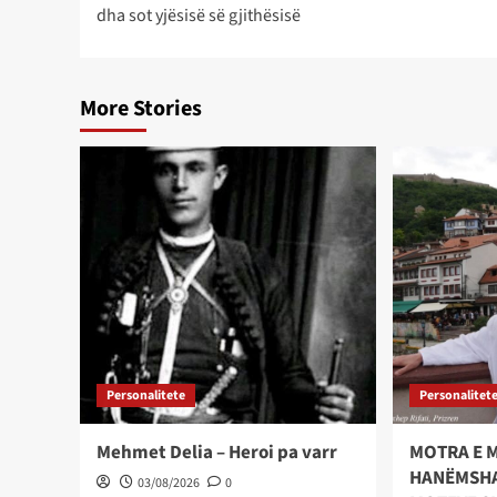
navigation
dha sot yjësisë së gjithësisë
More Stories
Personalitete
Personalitet
Mehmet Delia – Heroi pa varr
MOTRA E 
HANËMSHAH
03/08/2026
0