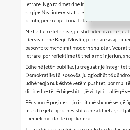
letrare. Nga takimet dhe intervistat tuaja kam 
shqipe.Nga intervistat dhe ligjëratat tuaja kemi
kombi, për rrënjët tona të lashta dhe për përgje
Në fushën e letërsisë, ju ishit ndër ata që e çu
Dervishi dhe Beqir Musliu, ju i dhatë asaj dimen
pasqyrë të mendimit modern shqiptar. Veprat tua
letrare, por reflektime të thella mbi njeriun, sh
Edhe në jetën publike, ju treguat një integritet 
Demokratike të Kosovës, ju zgjodhët të qëndro
udhëheqja nuk është vetëm pushtet, por mbi të g
dinit edhe të tërhiqeshit, një virtyt i rrallë që
Për shumë prej nesh, ju ishit më shumë se një fi
mund të jetë njëkohësisht edhe atdhetar, se fja
themeli më i fortë i një kombi.
Ju i përkisni asaj plejade të rrallë të rilindës