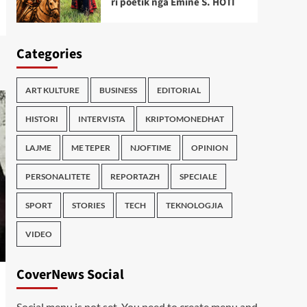
ri poetik nga Emine S. HOTI
Categories
ART KULTURE
BUSINESS
EDITORIAL
HISTORI
INTERVISTA
KRIPTOMONEDHAT
LAJME
ME TEPER
NJOFTIME
OPINION
PERSONALITETE
REPORTAZH
SPECIALE
SPORT
STORIES
TECH
TEKNOLOGJIA
VIDEO
CoverNews Social
Social menu is not set. You need to create menu and