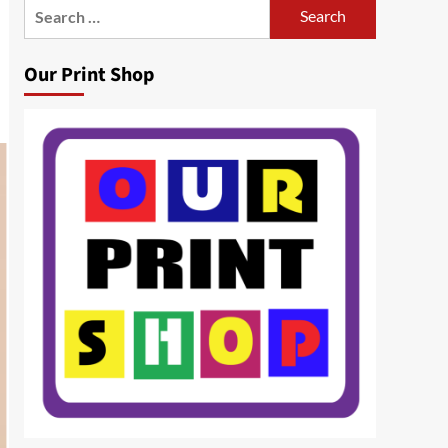
Search
for:
Our Print Shop