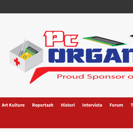
Art Kulture
Reportazh
Histori
Intervista
Forum
T