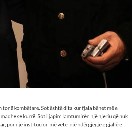
 tonë kombëtare. Sot është dita kur fjala bëhet më e
 madhe se kurrë. Sot i japim lamtumirën një njeriu që nuk
r, por një institucion më vete, një ndërgjegje e gjallë e