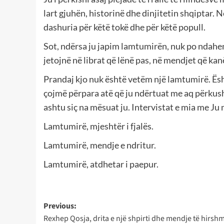
lart gjuhën, historinë dhe dinjitetin shqiptar. N
dashuria për këtë tokë dhe për këtë popull.
Sot, ndërsa ju japim lamtumirën, nuk po ndahemi
jetojnë në librat që lënë pas, në mendjet që ka
Prandaj kjo nuk është vetëm një lamtumirë. Ës
çojmë përpara atë që ju ndërtuat me aq përkus
ashtu siç na mësuat ju. Intervistat e mia me Ju
Lamtumirë, mjeshtër i fjalës.
Lamtumirë, mendje e ndritur.
Lamtumirë, atdhetar i paepur.
Post
Previous:
Rexhep Qosja, drita e një shpirti dhe mendje të hirshm