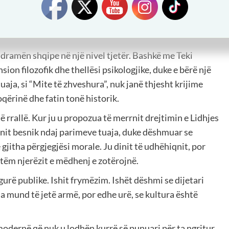
mësuar sa e bukur, e thellë dhe e lashtë është gjuha
 mësuar jo vetëm për letërsinë, por për shpirtin e një
gjësinë që kemi ndaj tyre.
at dramën shqipe në një nivel tjetër. Bashkë me Teki
sion filozofik dhe thellësi psikologjike, duke e bërë një
ja, si “Mite të zhveshura”, nuk janë thjesht krijime
oqërinë dhe fatin tonë historik.
të rrallë. Kur ju u propozua të merrnit drejtimin e Lidhjes
nit besnik ndaj parimeve tuaja, duke dëshmuar se
jitha përgjegjësi morale. Ju dinit të udhëhiqnit, por
 vetëm njerëzit e mëdhenj e zotërojnë.
gurë publike. Ishit frymëzim. Ishët dëshmi se dijetari
la mund të jetë armë, por edhe urë, se kultura është
ve modernë që nuk u lodhën kurrë së punuari për ta ngritur