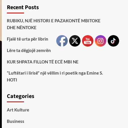
Recent Posts
RUBIKU, NJË HISTORI E PAZAKONTË MBITOKE
DHE NËNTOKE
Fjalë të urta për librin
Lëre ta dëgjojë zemrën
KUR SHPATA FILLON TË ECË MBI NE
”Luftëtari i lirisë” një vëllim i ri poetik nga Emine S.
HOTI
Categories
Art Kulture
Business