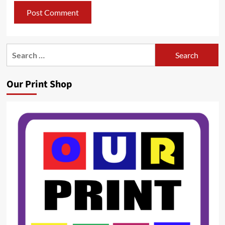
Search
for:
Our Print Shop