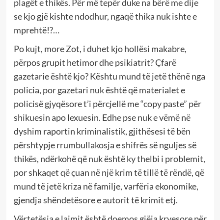
plagët e thikës. Për më tepër duke na bërë me dije
se kjo gjë kishte ndodhur, ngaqë thika nuk ishte e
mprehtë!?…
Po kujt, more Zot, i duhet kjo hollësi makabre,
përpos grupit hetimor dhe psikiatrit? Çfarë
gazetarie është kjo? Kështu mund të jetë thënë nga
policia, por gazetari nuk është që materialet e
policisë gjyqësore t’i përcjellë me “copy paste” për
shikuesin apo lexuesin. Edhe pse nuk e vëmë në
dyshim raportin kriminalistik, gjithësesi të bën
përshtypje rrumbullakosja e shifrës së nguljes së
thikës, ndërkohë që nuk është ky thelbi i problemit,
por shkaqet që çuan në një krim të tillë të rëndë, që
mund të jetë kriza në familje, varfëria ekonomike,
gjendja shëndetësore e autorit të krimit etj.
Vërtetësia e lajmit është doemos gjëja kryesore për