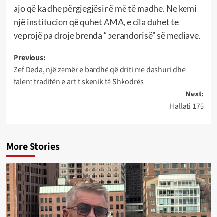
ajo që ka dhe përgjegjësinë më të madhe. Ne kemi
një institucion që quhet AMA, e cila duhet te
veprojë pa droje brenda “perandorisë” së mediave.
Post
Previous:
Zef Deda, një zemër e bardhë që driti me dashuri dhe
navigation
talent traditën e artit skenik të Shkodrës
Next:
Hallati 176
More Stories