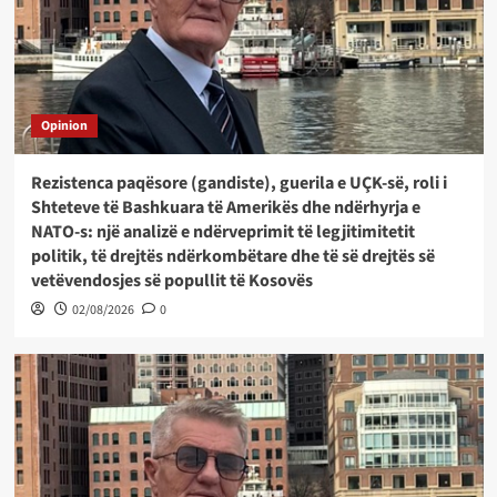
Opinion
Rezistenca paqësore (gandiste), guerila e UÇK-së, roli i
Shteteve të Bashkuara të Amerikës dhe ndërhyrja e
NATO-s: një analizë e ndërveprimit të legjitimitetit
politik, të drejtës ndërkombëtare dhe të së drejtës së
vetëvendosjes së popullit të Kosovës
02/08/2026
0