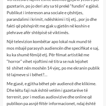
gazetarin, po jo deri aty sa të prekë “fundin” e gjësë.
Publikut i intereson ana sociale e çështjes,
parandalimi i krimit, ndëshkimi i tij etj., por jo dhe
fakti që pëshqirët me gjak u gjetën në koshin e
plehrave afër shtëpisë së viktimës.
Një televizion kombëtar apo lokal nuk mund të
mos mbajë parasysh audiencën dhe specifikat e saj,
ku ka shumë fëmijë etj. Për filmat artistikë me
“horror” vihet njoftimi në titra se nuk lejohet
të shihet nën moshën 14 vjeç, po me ekranin publik
të lajmeve si i bëhet?…
Me gjasë, e gjitha bëhet për audiencë dhe klikime.
Dhe këtu faji nuk është vetëm i gazetarëve të
terrenit, por i medias audiovizive dhe online që
publikon pa asnjë filtër informacionet, ndaj është