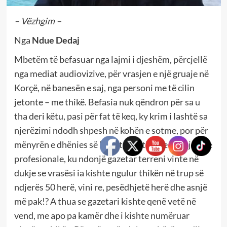
– Vëzhgim –
Nga
Ndue Dedaj
Mbetëm të befasuar nga lajmi i djeshëm, përcjellë
nga mediat audiovizive, për vrasjen e një gruaje në
Korçë, në banesën e saj, nga personi me të cilin
jetonte – me thikë. Befasia nuk qëndron për sa u
tha deri këtu, pasi për fat të keq, ky krim i lashtë sa
njerëzimi ndodh shpesh në kohën e sotme, por për
mënyrën e dhënies së lajmit, pa etikën e nevojshme
profesionale, ku ndonjë gazetar terreni vinte në
dukje se vrasësi ia kishte ngulur thikën në trup së
ndjerës 50 herë, vini re, pesëdhjetë herë dhe asnjë
më pak!? A thua se gazetari kishte qenë vetë në
vend, me apo pa kamër dhe i kishte numëruar