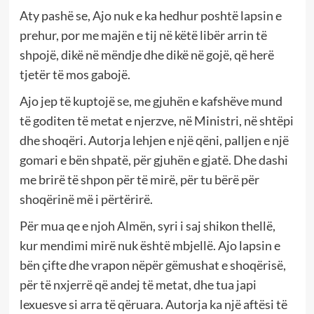
Aty pashë se, Ajo nuk e ka hedhur poshtë lapsin e
prehur, por me majën e tij në këtë libër arrin të
shpojë, dikë në mëndje dhe dikë në gojë, që herë
tjetër të mos gabojë.
Ajo jep të kuptojë se, me gjuhën e kafshëve mund
të goditen të metat e njerzve, në Ministri, në shtëpi
dhe shoqëri. Autorja lehjen e një qëni, palljen e një
gomari e bën shpatë, për gjuhën e gjatë. Dhe dashi
me brirë të shpon për të mirë, për tu bërë për
shoqërinë më i përtërirë.
Për mua qe e njoh Almën, syri i saj shikon thellë,
kur mendimi mirë nuk është mbjellë. Ajo lapsin e
bën çifte dhe vrapon nëpër gëmushat e shoqërisë,
për të nxjerrë që andej të metat, dhe tua japi
lexuesve si arra të qëruara. Autorja ka një aftësi të