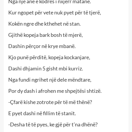
Nga një anë e kodrës i nxjerr matanë.
Kur ngopet për vete nuk pyet për të tjerë,
Kokën ngre dhe kthehet në stan.
Gjithë kopeja bark bosh të mjerë,
Dashin përçor në krye mbanë.
Kjo punë përditë, kopeja kockanjare,
Dashi dhjamin 5 gisht mbi kurriz.
Nga fundi ngrihet një dele mëndtare,
Por dy dash i afrohen me shpejtësi shtizë.
-Çfarë kishe zotrote për të më thënë?
E pyet dashi në fillim të stanit.
-Desha të të pyes, ke gjë për t’na dhënë?