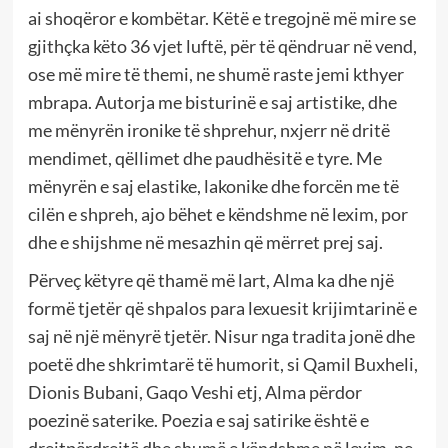
ai shoqëror e kombëtar. Këtë e tregojnë më mire se
gjithçka këto 36 vjet luftë, për të qëndruar në vend,
ose më mire të themi, ne shumë raste jemi kthyer
mbrapa. Autorja me bisturinë e saj artistike, dhe
me mënyrën ironike të shprehur, nxjerr në dritë
mendimet, qëllimet dhe paudhësitë e tyre. Me
mënyrën e saj elastike, lakonike dhe forcën me të
cilën e shpreh, ajo bëhet e këndshme në lexim, por
dhe e shijshme në mesazhin që mërret prej saj.
Përveç këtyre që thamë më lart, Alma ka dhe një
formë tjetër që shpalos para lexuesit krijimtarinë e
saj në një mënyrë tjetër. Nisur nga tradita jonë dhe
poetë dhe shkrimtarë të humorit, si Qamil Buxheli,
Dionis Bubani, Gaqo Veshi etj, Alma përdor
poezinë saterike. Poezia e saj satirike është e