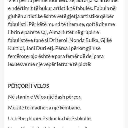
Vlen për tu përmëndur këtu se, autorja ka aftësinë
e ndërtimit të bukur artistik të fabulës. Fabula në
gjuhën artistike është vetë gjetja artistike që bën
fabulisti. Për këtë mund të them se, qoftë dhe me
librin e pare të saj, Alma, futet në grupin e
fabulistëve tanë si Driteroi, Nonda Bulka, Gjikë
Kurtiqi, Jani Duri etj. Përsa i përket gjinisë
femërore, ajo është e para femër që del para
lexuesve me një vepër letrare të plotë:
PËRÇORI I VELOS
Në stanin e Velos një dash përçor,
Me zile të madhe sa një këmbanë.
Udhëheq kopenë sikur ka bërë shkollë,