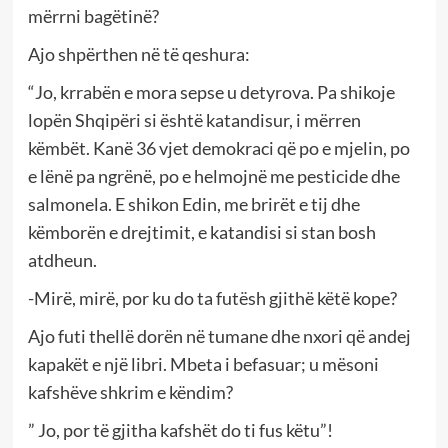
mërrni bagëtinë?
Ajo shpërthen në të qeshura:
“Jo, krrabën e mora sepse u detyrova. Pa shikoje
lopën Shqipëri si është katandisur, i mërren
këmbët. Kanë 36 vjet demokraci që po e mjelin, po
e lënë pa ngrënë, po e helmojnë me pesticide dhe
salmonela. E shikon Edin, me brirët e tij dhe
këmborën e drejtimit, e katandisi si stan bosh
atdheun.
-Mirë, mirë, por ku do ta futësh gjithë këtë kope?
Ajo futi thellë dorën në tumane dhe nxori që andej
kapakët e një libri. Mbeta i befasuar; u mësoni
kafshëve shkrim e këndim?
” Jo, por të gjitha kafshët do ti fus këtu”!