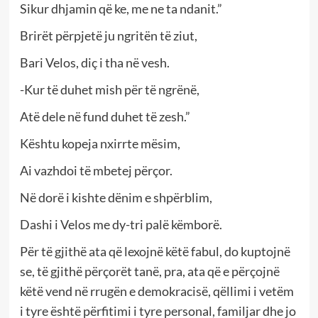
Sikur dhjamin që ke, me ne ta ndanit.”
Brirët përpjetë ju ngritën të ziut,
Bari Velos, diç i tha në vesh.
-Kur të duhet mish për të ngrënë,
Atë dele në fund duhet të zesh.”
Kështu kopeja nxirrte mësim,
Ai vazhdoi të mbetej përçor.
Në dorë i kishte dënim e shpërblim,
Dashi i Velos me dy-tri palë këmborë.
Për të gjithë ata që lexojnë këtë fabul, do kuptojnë
se, të gjithë përçorët tanë, pra, ata që e përçojnë
këtë vend në rrugën e demokracisë, qëllimi i vetëm
i tyre është përfitimi i tyre personal, familjar dhe jo