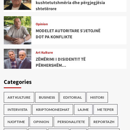
kushtetutshmëria dhe përgjegjësia
shtetërore
Opinion
MODELET AUTORITARE S’JETOJNË
DOT PA KONFLIKTE
Art Kulture
ZËMËRIMI I DISIDENTIT TË
PËRHERSHËM…
Categories
ART KULTURE
BUSINESS
EDITORIAL
HISTORI
INTERVISTA
KRIPTOMONEDHAT
LAJME
ME TEPER
NJOFTIME
OPINION
PERSONALITETE
REPORTAZH