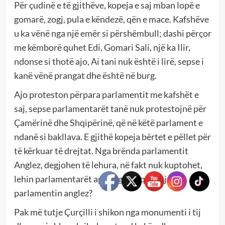
Për çudinë e të gjithëve, kopeja e saj mban lopë e
gomarë, zogj, pula e këndezë, qën e mace. Kafshëve
u ka vënë nga një emër si përshëmbull; dashi përçor
me këmborë quhet Edi, Gomari Sali, një ka Ilir,
ndonse si thotë ajo, Ai tani nuk është i lirë, sepse i
kanë vënë prangat dhe është në burg.
Ajo proteston përpara parlamentit me kafshët e
saj, sepse parlamentarët tanë nuk protestojnë për
Çamërinë dhe Shqipërinë, që në këtë parlament e
ndanë si bakllava. E gjithë kopeja bërtet e pëllet për
të kërkuar të drejtat. Nga brënda parlamentit
Anglez, degjohen të lehura, në fakt nuk kuptohet,
lehin parlamentarët apo zagarët që ruajnë
parlamentin anglez?
Pak më tutje Çurçilli i shikon nga monumenti i tij