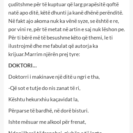
çuditshme për të kuptuar që larg prapësitë qoftë
natë apo ditë, këtë dhunti ja kanë dhënë perënditë.
Në fakt ajo akoma nuk ka vënë syze, se është e re,
por vini re, për të metat në artin e saj nuk lëshon pe.
Për ti bërë më të besushme këto që themi, le ti
ilustrojmë dhe me fabulat që autorja ka
krijuar.Marrim njërën prej tyre:
DOKTORI…
Doktorri i makinave një ditë u ngri e tha,
-Që sot e tutje do nis zanat të ri,
Kështu hekurxhiu kaçavidat la,
Përparse të bardhë, në dorë bisturi.
Ishte mësuar me alkool për frenat,