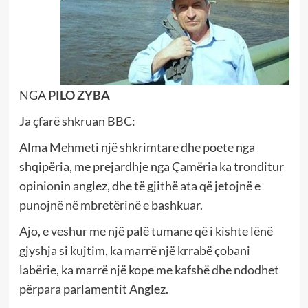
NGA
PILO ZYBA
Ja çfarë shkruan BBC:
Alma Mehmeti një shkrimtare dhe poete nga
shqipëria, me prejardhje nga Çamëria ka tronditur
opinionin anglez, dhe të gjithë ata që jetojnë e
punojnë në mbretërinë e bashkuar.
Ajo, e veshur me një palë tumane që i kishte lënë
gjyshja si kujtim, ka marrë një krrabë çobani
labërie, ka marrë një kope me kafshë dhe ndodhet
përpara parlamentit Anglez.