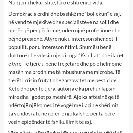
Nuk jemi hekurishte, lëro e shtrëngo vida.
Demokracia erdhi dhe bashkë me “bollëkun” e saj,
në vend të mjekëve dhe specialistëve na solli dhe
njerëz që për përfitime, ndërrojnë profesione dhe
bëjnë presione. Atyre nuk u intereson shëndeti I
popullit, por u intereson fitimi. Shumë u bënë
doktorë dhe vdesin njerzit nga “Kshillat” dhe ilaçet
e tyre. Të tjerë u bënë tregëtarë dhe po e helmojnë
masën me prodhime të mbushura me microbe. Të
tjerët i rrisin frutat dhe zarzavatet me pesticide.
Këto dhe për të tjera, autorja e ka prehur lapsin
mire dhe i godet pa mëshirë. Ajo ka aftësinë që të
ndërtojë një komedi të vogël me ilaçin e shërimit,
ta vendosi atë në gojën e një kafshe, për ta bërë
vesin epiqëndër të fshikullimit të saj.