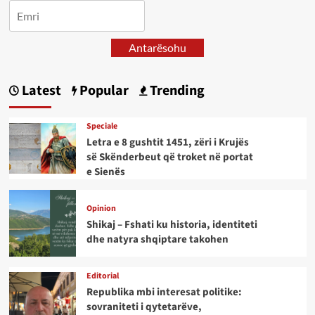
Antarësohu
Latest
Popular
Trending
Speciale
Letra e 8 gushtit 1451, zëri i Krujës
së Skënderbeut që troket në portat
e Sienës
Opinion
Shikaj – Fshati ku historia, identiteti
dhe natyra shqiptare takohen
Editorial
Republika mbi interesat politike:
sovraniteti i qytetarëve,