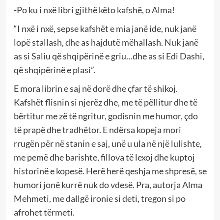
-Po ku i nxë libri gjithë këto kafshë, o Alma!
“I nxë i nxë, sepse kafshët e mia janë ide, nuk janë
lopë stallash, dhe as hajdutë mëhallash. Nuk janë
as si Saliu që shqipërinë e griu…dhe as si Edi Dashi,
që shqipërinë e plasi”.
E mora librin e saj në dorë dhe çfar të shikoj.
Kafshët flisnin si njerëz dhe, me të pëllitur dhe të
bërtitur me zë të ngritur, godisnin me humor, çdo
të prapë dhe tradhëtor. E ndërsa kopeja mori
rrugën për në stanin e saj, unë u ula në një lulishte,
me pemë dhe barishte, fillova të lexoj dhe kuptoj
historinë e kopesë. Herë herë qeshja me shpresë, se
humori jonë kurrë nuk do vdesë. Pra, autorja Alma
Mehmeti, me dallgë ironie si deti, tregon si po
afrohet tërmeti.