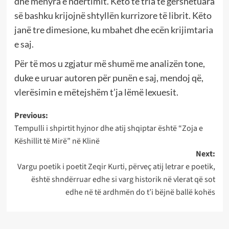
dhe mënyra e ndërtimit. Këto të tria të gërshetuara
së bashku krijojnë shtyllën kurrizore të librit. Këto
janë tre dimesione, ku mbahet dhe ecën krijimtaria
e saj.
Për të mos u zgjatur më shumë me analizën tone,
duke e uruar autoren për punën e saj, mendoj që,
vlerësimin e mëtejshëm t’ja lëmë lexuesit.
Post
Previous:
Tempulli i shpirtit hyjnor dhe atij shqiptar është “Zoja e
navigation
Këshillit të Mirë” në Klinë
Next:
Vargu poetik i poetit Zeqir Kurti, përveç atij letrar e poetik,
është shndërruar edhe si varg historik në vlerat që sot
edhe në të ardhmën do t’i bëjnë ballë kohës