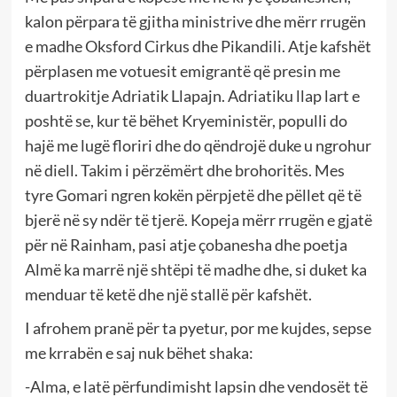
kalon përpara të gjitha ministrive dhe mërr rrugën
e madhe Oksford Cirkus dhe Pikandili. Atje kafshët
përplasen me votuesit emigrantë që presin me
duartrokitje Adriatik Llapajn. Adriatiku llap lart e
poshtë se, kur të bëhet Kryeministër, populli do
hajë me lugë floriri dhe do qëndrojë duke u ngrohur
në diell. Takim i përzëmërt dhe brohoritës. Mes
tyre Gomari ngren kokën përpjetë dhe pëllet që të
bjerë në sy ndër të tjerë. Kopeja mërr rrugën e gjatë
për në Rainham, pasi atje çobanesha dhe poetja
Almë ka marrë një shtëpi të madhe dhe, si duket ka
menduar të ketë dhe një stallë për kafshët.
I afrohem pranë për ta pyetur, por me kujdes, sepse
me krrabën e saj nuk bëhet shaka:
-Alma, e latë përfundimisht lapsin dhe vendosët të