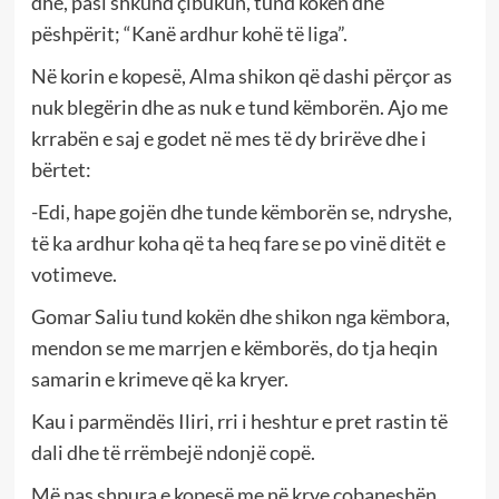
dhe, pasi shkund çibukun, tund kokën dhe
pëshpërit; “Kanë ardhur kohë të liga”.
Në korin e kopesë, Alma shikon që dashi përçor as
nuk blegërin dhe as nuk e tund këmborën. Ajo me
krrabën e saj e godet në mes të dy brirëve dhe i
bërtet:
-Edi, hape gojën dhe tunde këmborën se, ndryshe,
të ka ardhur koha që ta heq fare se po vinë ditët e
votimeve.
Gomar Saliu tund kokën dhe shikon nga këmbora,
mendon se me marrjen e këmborës, do tja heqin
samarin e krimeve që ka kryer.
Kau i parmëndës Iliri, rri i heshtur e pret rastin të
dali dhe të rrëmbejë ndonjë copë.
Më pas shpura e kopesë me në krye çobaneshën,