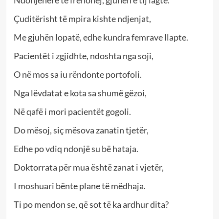
Ndonjëherë të frenohej, gjuhën e tij lagte.
Çuditërisht të mpira kishte ndjenjat,
Me gjuhën lopatë, edhe kundra femrave llapte.
Pacientët i zgjidhte, ndoshta nga soji,
O në mos sa iu rëndonte portofoli.
Nga lëvdatat e kota sa shumë gëzoi,
Në qafë i mori pacientët gogoli.
Do mësoj, siç mësova zanatin tjetër,
Edhe po vdiq ndonjë su bë hataja.
Doktorrata për mua është zanat i vjetër,
I moshuari bënte plane të mëdhaja.
Ti po mendon se, që sot të ka ardhur dita?