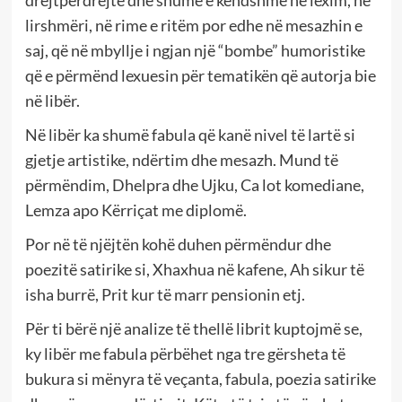
drejtpërdrejtë dhe shumë e këndshme në lexim, ne
lirshmëri, në rime e ritëm por edhe në mesazhin e
saj, që në mbyllje i ngjan një “bombe” humoristike
që e përmënd lexuesin për tematikën që autorja bie
në libër.
Në libër ka shumë fabula që kanë nivel të lartë si
gjetje artistike, ndërtim dhe mesazh. Mund të
përmëndim, Dhelpra dhe Ujku, Ca lot komediane,
Lemza apo Kërriçat me diplomë.
Por në të njëjtën kohë duhen përmëndur dhe
poezitë satirike si, Xhaxhua në kafene, Ah sikur të
isha burrë, Prit kur të marr pensionin etj.
Për ti bërë një analize të thellë librit kuptojmë se,
ky libër me fabula përbëhet nga tre gërsheta të
bukura si mënyra të veçanta, fabula, poezia satirike