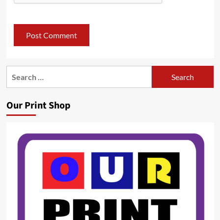
Search
for:
Our Print Shop