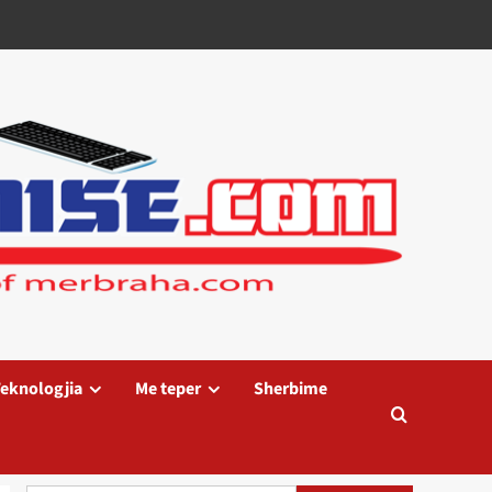
eknologjia
Me teper
Sherbime