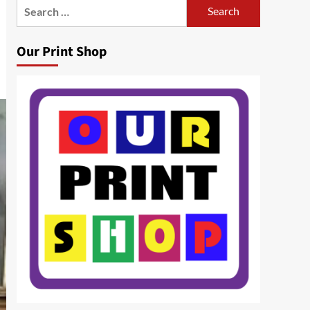
Search
for:
Our Print Shop