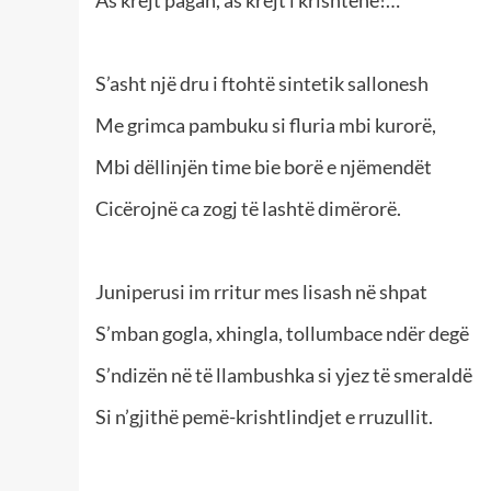
As krejt pagan, as krejt i krishtenë!…
S’asht një dru i ftohtë sintetik sallonesh
Me grimca pambuku si fluria mbi kurorë,
Mbi dëllinjën time bie borë e njëmendët
Cicërojnë ca zogj të lashtë dimërorë.
Juniperusi im rritur mes lisash në shpat
S’mban gogla, xhingla, tollumbace ndër degë
S’ndizën në të llambushka si yjez të smeraldë
Si n’gjithë pemë-krishtlindjet e rruzullit.