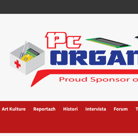
Art Kulture
Reportazh
Histori
Intervista
Forum
T