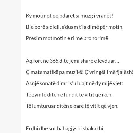
Ky motmot po bdaret si muzg i vranët!
Bie borë a diell, s’duam t’ia dimë për motin,
Presim motmotin e ri me brohorimë!
Aq fort në 365 ditë jemi sharë e lëvduar…
Ç’matematikë pa muzikë! Ç’vringëllimë fjalësh
Asnjë sonatë dimri s’u luajt në dy mijë vjet:
Të zymtë ditën e fundit të vitit që ikën,
Të lumturuar ditën e parë të vitit që vjen.
Erdhi dhe sot babagjyshi shakaxhi,