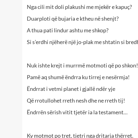
Nga cili mit doli plakushi me mjekër e kapuç?
Duarploti që bujaria e ktheu në shenjt?
A thua pati lindur ashtu me shkop?
Si s’erdhi njëherë një jo-plak me shtatin si bre
Nuk ishte krejt i murrmë motmoti që po shkon!
Pamë aq shumë ëndrra ku tirrej e nesërmja!
Ëndrrat i vetmi planet i gjallë ndër yje
Që rrotullohet rreth nesh dhe ne rreth tij!
Ëndrrën sërish vitit tjetër ia la testament…
Ky motmot po tret, tjetri nga dritarja thërret.