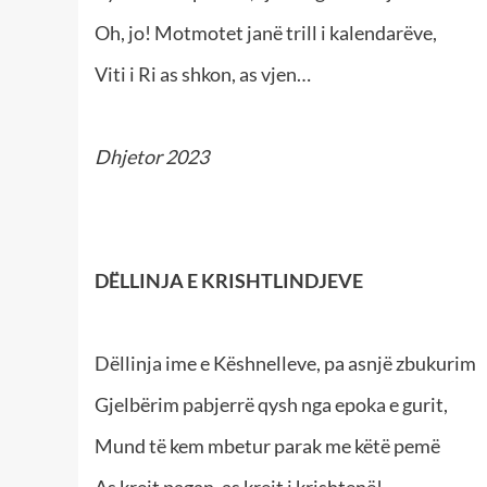
Oh, jo! Motmotet janë trill i kalendarëve,
Viti i Ri as shkon, as vjen…
Dhjetor 2023
DËLLINJA E KRISHTLINDJEVE
Dëllinja ime e Këshnelleve, pa asnjë zbukurim
Gjelbërim pabjerrë qysh nga epoka e gurit,
Mund të kem mbetur parak me këtë pemë