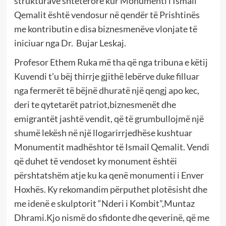
strukturave shtetërore kur Monumenti i Ismail
Qemalit është vendosur në qendër të Prishtinës
me kontributin e disa biznesmenëve vlonjate të
iniciuar nga Dr. Bujar Leskaj.
Profesor Ethem Ruka më tha që nga tribuna e këtij
Kuvendi t’u bëj thirrje gjithë lebërve duke filluar
nga fermerët të bëjnë dhuratë një qengj apo kec,
deri te qytetarët patriot,biznesmenët dhe
emigrantët jashtë vendit, që të grumbullojmë një
shumë lekësh në një llogarirrjedhëse kushtuar
Monumentit madhështor të Ismail Qemalit. Vendi
që duhet të vendoset ky monument ështëi
përshtatshëm atje ku ka qenë monumenti i Enver
Hoxhës. Ky rekomandim përputhet plotësisht dhe
me idenë e skulptorit “Nderi i Kombit”,Muntaz
Dhrami.Kjo nismë do sfidonte dhe qeverinë, që me