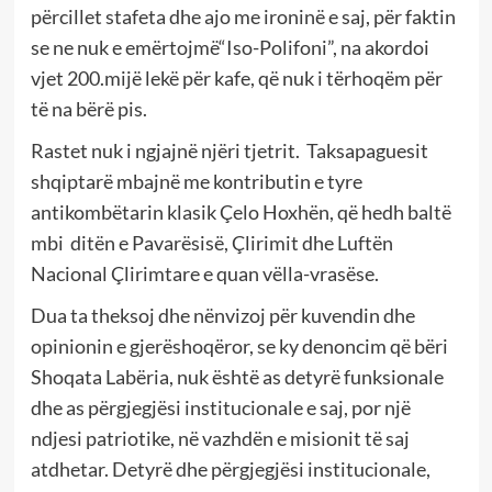
përcillet stafeta dhe ajo me ironinë e saj, për faktin
se ne nuk e emërtojmë“Iso-Polifoni”, na akordoi
vjet 200.mijë lekë për kafe, që nuk i tërhoqëm për
të na bërë pis.
Rastet nuk i ngjajnë njëri tjetrit. Taksapaguesit
shqiptarë mbajnë me kontributin e tyre
antikombëtarin klasik Çelo Hoxhën, që hedh baltë
mbi ditën e Pavarësisë, Çlirimit dhe Luftën
Nacional Çlirimtare e quan vëlla-vrasëse.
Dua ta theksoj dhe nënvizoj për kuvendin dhe
opinionin e gjerëshoqëror, se ky denoncim që bëri
Shoqata Labëria, nuk është as detyrë funksionale
dhe as përgjegjësi institucionale e saj, por një
ndjesi patriotike, në vazhdën e misionit të saj
atdhetar. Detyrë dhe përgjegjësi institucionale,