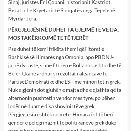
Sinaj, juristes Eni Çobani, historianit Kastriot
Bezati dhe Kryetarit të Shoqatës dega Tepelenë
Myrdar Jera.
PËRGJEGJËSINË DUHET TA GJEJMË TE VETJA,
MOS TAKËRKOJMË TE TË TJERËT
Pse duhet të kemi frikëta themi qëFitoret e
Bashkisë së Himarës nga Omonia, apo PBDNJ-
ja,në dy raste, si me fitoren e Bollanos ashtu dhe të
Belerit,kanë ardhur si rezultat i aleancave të
PartisëDemokratike dhe LSI- me minoritetin grek.
Nuk e gjenin dot gjuhën e majta dhe e djathta që ta
alternonin pushtetin vendor mes tyre, po bëhen
lodër në duart e disa shovinistëve grek.
Përgjegjësia është konkrete. Himara është bërë
qendër e pelegrinazhit të politikanëve grek duke
parakaluar, e propaganduar se Himara është