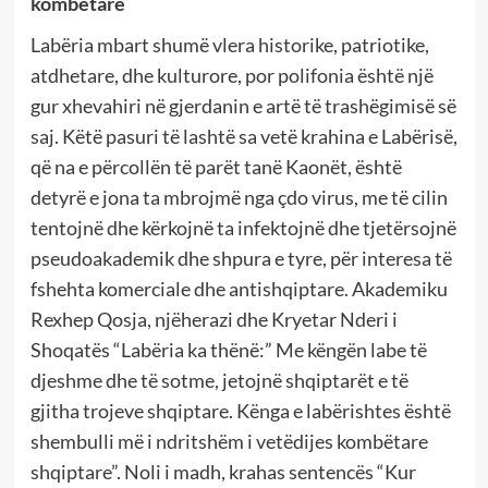
kombëtare
Labëria mbart shumë vlera historike, patriotike,
atdhetare, dhe kulturore, por polifonia është një
gur xhevahiri në gjerdanin e artë të trashëgimisë së
saj. Këtë pasuri të lashtë sa vetë krahina e Labërisë,
që na e përcollën të parët tanë Kaonët, është
detyrë e jona ta mbrojmë nga çdo virus, me të cilin
tentojnë dhe kërkojnë ta infektojnë dhe tjetërsojnë
pseudoakademik dhe shpura e tyre, për interesa të
fshehta komerciale dhe antishqiptare. Akademiku
Rexhep Qosja, njëherazi dhe Kryetar Nderi i
Shoqatës “Labëria ka thënë:” Me këngën labe të
djeshme dhe të sotme, jetojnë shqiptarët e të
gjitha trojeve shqiptare. Kënga e labërishtes është
shembulli më i ndritshëm i vetëdijes kombëtare
shqiptare”. Noli i madh, krahas sentencës “Kur