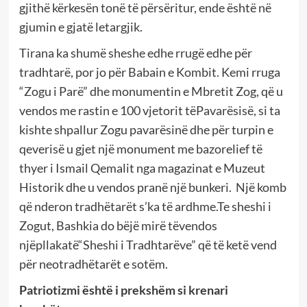
gjithë kërkesën tonë të përsëritur, ende është në
gjumin e gjatë letargjik.
Tirana ka shumë sheshe edhe rrugë edhe për
tradhtarë, por jo për Babain e Kombit. Kemi rruga
“Zogu i Parë” dhe monumentin e Mbretit Zog, që u
vendos me rastin e 100 vjetorit tëPavarësisë, si ta
kishte shpallur Zogu pavarësinë dhe për turpin e
qeverisë u gjet një monument me bazorelief të
thyer i Ismail Qemalit nga magazinat e Muzeut
Historik dhe u vendos pranë një bunkeri. Një komb
që nderon tradhëtarët s’ka të ardhme.Te sheshi i
Zogut, Bashkia do bëjë mirë tëvendos
njëpllakatë“Sheshi i Tradhtarëve” që të ketë vend
për neotradhëtarët e sotëm.
Patriotizmi është i prekshëm si krenari