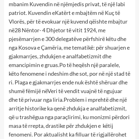
mbanim Kuvendin në njëmjedis privat, të një labi
patriot. Kuvendin eKatërt e mbajtëm në Kuç të
Vlorës, për të evokuar një kuvend qëishte mbajtur
në28 Nëntor- 4 Dhjetor të vitit 1924, me
pjesëmarrjen e 300 delegatëve përfshirë këtu dhe
nga Kosova e Çamëria, me tematikë: për shuarjen e
gjakmarrjes, zhdukjen e analfabetizmit dhe
emancipimin e gruas.Po të heqësh një paralele,
këto fenomene i ndeshim dhe sot, por në një stad të
ri. Plaga e gjakmarrjes ende nuk është shëruar dhe
shumë fëmijë nëVeri të vendit vuajnë të ngujuar
dhe të privuar nga liria.Problem i mprehtë dhe një
arritje historike ka qenë zhdukja e analfabetizmit,
që u trashëgua nga paraçlirimi, ku monizmi përdori
masa të rrepta, drastike për zhdukjen e këtij
fenomeni. Por aktualisht ka filluar të rigjallërohet