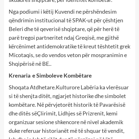
Nga podiumi i këtij Kuvendi ne përshëndesim
qëndrimin institucional të SPAK-ut për çështjen
Beleri dhe të qeverisë shqiptare, që për herë të
parë tregoi partneritet ndaj Greqisë, me gjithë
kërcënimet antidemokratike të kreut tështetit grek
Micotaqis, se do vendos veton për mospranimin e
Shqipërisë në BE..
Krenaria e Simboleve Kombëtare
Shoqata Atdhetare.Kulturore Labëria ka vlerësuar
si të shenjta ditët, ngjarjet historike dhe simbolet
kombëtare. Në përvjetorët historik të Pavarësisë
dhe ditës sëÇlirimit, Lidhjes së Prizrenit, kemi
organizuar sesione shkencore në nivel akademik
duke referuar historianët më të shquar të vendit,