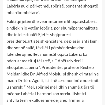
Labëria nuk i përket mëLabërisë, por është shoqatë
mbarëkombëtare”.
Fakti që jetën dhe veprimtarinë e ShoqatësLabëria
e ndjekin jo vetëm lebërit, por shumëpersonalitete
dhe intelektualëtë jetës shqiptare si
presidentë,artistë,shkencëtarë, që pjesërisht i kemi
dhe sot në sallë, të cilët i përshëndesim dhe
falënderojmë, flet shumë.Shoqata Labëria ka
nderuar me tituj të lartë, si “ AnëtarNderi i
Shoqatës Labëria “, Presidentët profesor Rexhep
Mejdani dhe Dr. Alfred Moisiu, si dhe shkrimtarin e
madh Dritëro Agolli, i cili në ceremoninë e nderimit
u shpreh: “ Me Labërinë më lidhin shumë gjëra të
mëdha: Labëria i harmonizon mrekullisht tri
shtylla të mrekullueshme që janë: Trimëria,