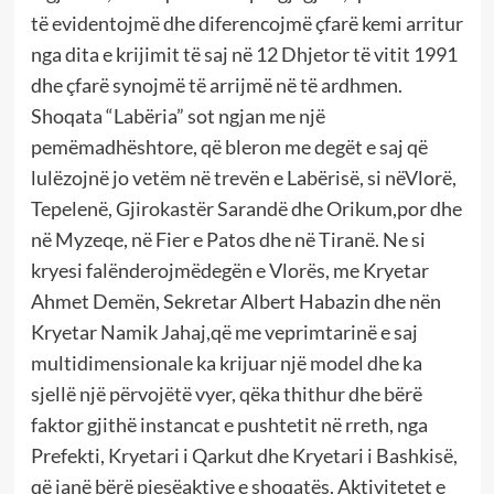
të evidentojmë dhe diferencojmë çfarë kemi arritur
nga dita e krijimit të saj në 12 Dhjetor të vitit 1991
dhe çfarë synojmë të arrijmë në të ardhmen.
Shoqata “Labëria” sot ngjan me një
pemëmadhështore, që bleron me degët e saj që
lulëzojnë jo vetëm në trevën e Labërisë, si nëVlorë,
Tepelenë, Gjirokastër Sarandë dhe Orikum,por dhe
në Myzeqe, në Fier e Patos dhe në Tiranë. Ne si
kryesi falënderojmëdegën e Vlorës, me Kryetar
Ahmet Demën, Sekretar Albert Habazin dhe nën
Kryetar Namik Jahaj,që me veprimtarinë e saj
multidimensionale ka krijuar një model dhe ka
sjellë një përvojëtë vyer, qëka thithur dhe bërë
faktor gjithë instancat e pushtetit në rreth, nga
Prefekti, Kryetari i Qarkut dhe Kryetari i Bashkisë,
që janë bërë pjesëaktive e shoqatës. Aktivitetet e