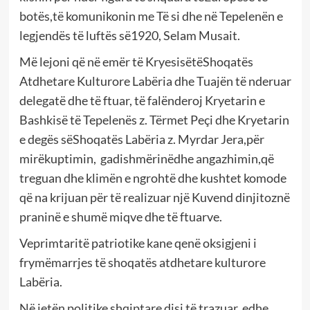
botës,të komunikonin me Të si dhe në Tepelenën e
legjendës të luftës së1920, Selam Musait.
Më lejoni që në emër të KryesisëtëShoqatës
Atdhetare Kulturore Labëria dhe Tuajën të nderuar
delegatë dhe të ftuar, të falënderoj Kryetarin e
Bashkisë të Tepelenës z. Tërmet Peçi dhe Kryetarin
e degës sëShoqatës Labëria z. Myrdar Jera,për
mirëkuptimin, gadishmërinëdhe angazhimin,që
treguan dhe klimën e ngrohtë dhe kushtet komode
që na krijuan për të realizuar një Kuvend dinjitoznë
praninë e shumë miqve dhe të ftuarve.
Veprimtaritë patriotike kane qenë oksigjeni i
frymëmarrjes të shoqatës atdhetare kulturore
Labëria.
Në jetën politike shqiptare disi të trazuar, edhe