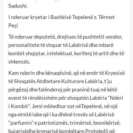
Sadushi.
I nderuar kryetar i Bashkisë Tepelenë z. Tërmet
Peçi
Të nderuar deputetë, drejtues të pushtetit vendor,
personalitete të shquar të Labërisë dhe mbarë
kombit shqiptar, intelektual, korifenj të artit dhe të
shkencës.
Kam nderin dhe kënaqësinë, që në emër të Kryesisë
të Shoqatës Atdhetare Kulturore Labëria, t’ju
përgëzoj dhe falënderoj për praninë tuaj në këtë
event të rëndësishëm për shoqatën Labëria “Nderi
i Kombit”. Jemi mbledhur sot nëTepelenë, në një
nga etnitë labe që i ka dhënë trevës së Labërisë
“parfumin” e patriotizmës, trimërisë, besnikërisë,
bujarisëdhe krenarisë kombëtare.Protokolli që