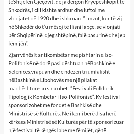
tëShtjefën Gjeçovit, që ja dërgon Kryepeshkopit të
Shkodrës, i cili kishte ardhur dhe luftoi me
vlonjatet në 1920 dhe i shkruan: “ Imzot, kur të vij
në Shkodër do t’u mësoj të flisni labçe, se vlonjati
për Shqipërinë, djeg shtëpinë, falë pasurinë dhe jep
fëmijën”.
Zjarrvënësit antikombëtar me pishtarin e Iso-
Polifonisë në dorë pasi dështuan nëBashkinë e
Selenicës,vrapuan dhe e ndezën triumfalisht
nëBashkinë e Libohovës me një pllakat
madhështore ku shkruhet: “Festivali Folklorik
Tipologjik Kombëtar i Iso-Polifonisë”. Ky festival
sponsorizohet me fondet e Bashkisë dhe
Ministrisë së Kulturës. Ne i kemi bërë disa herë
kërkesa Ministrisë së Kulturës për të sponsorizuar
një festival të këngës labe me fëmijët, që të