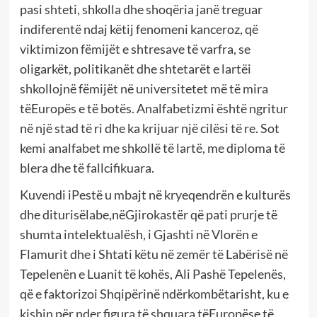
pasi shteti, shkolla dhe shoqëria janë treguar
indiferentë ndaj këtij fenomeni kanceroz, që
viktimizon fëmijët e shtresave të varfra, se
oligarkët, politikanët dhe shtetarët e lartëi
shkollojnë fëmijët në universitetet më të mira
tëEuropës e të botës. Analfabetizmi është ngritur
në një stad të ri dhe ka krijuar një cilësi të re. Sot
kemi analfabet me shkollë të lartë, me diploma të
blera dhe të fallcifikuara.
Kuvendi iPestë u mbajt në kryeqendrën e kulturës
dhe diturisëlabe,nëGjirokastër që pati prurje të
shumta intelektualësh, i Gjashti në Vlorën e
Flamurit dhe i Shtati këtu në zemër të Labërisë në
Tepelenën e Luanit të kohës, Ali Pashë Tepelenës,
që e faktorizoi Shqipërinë ndërkombëtarisht, ku e
kishin për nder figura të shquara tëEuropëse të