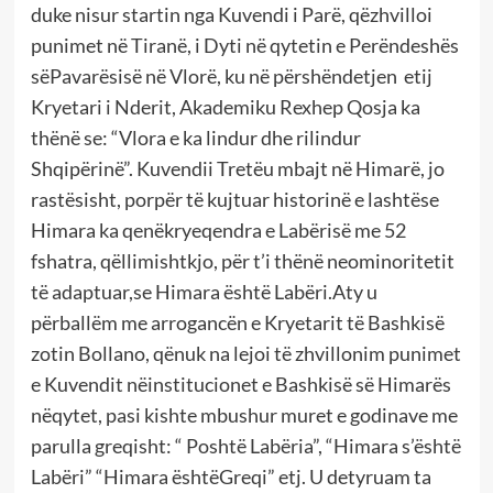
duke nisur startin nga Kuvendi i Parë, qëzhvilloi
punimet në Tiranë, i Dyti në qytetin e Perëndeshës
sëPavarësisë në Vlorë, ku në përshëndetjen etij
Kryetari i Nderit, Akademiku Rexhep Qosja ka
thënë se: “Vlora e ka lindur dhe rilindur
Shqipërinë”. Kuvendii Tretëu mbajt në Himarë, jo
rastësisht, porpër të kujtuar historinë e lashtëse
Himara ka qenëkryeqendra e Labërisë me 52
fshatra, qëllimishtkjo, për t’i thënë neominoritetit
të adaptuar,se Himara është Labëri.Aty u
përballëm me arrogancën e Kryetarit të Bashkisë
zotin Bollano, qënuk na lejoi të zhvillonim punimet
e Kuvendit nëinstitucionet e Bashkisë së Himarës
nëqytet, pasi kishte mbushur muret e godinave me
parulla greqisht: “ Poshtë Labëria”, “Himara s’është
Labëri” “Himara ështëGreqi” etj. U detyruam ta