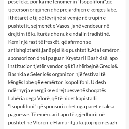
pesë lekë, por ka me fenomenin “Isopolifoni”,që
tjetërson origjinën dhe prejardhjen e këngës labe.
Ithëtarët e tij që lëvrijnë si vemje në trupin e
pushtetit, sejmenët e Vasos, janë vendosur në
drejtim të kulturës dhe nuk e ndalin tradhtinë.
Kemi një rast të freskët, që afirmon se
antishqiptarët,janë pjellë e pushtetit.Ata i emëron,
sponsorizon dhe i paguan Kryetari i Bashkisë, apo
institucion tjetër vendor, që t’i shërbejnë Greqisë.
Bashkia e Selenicës organizon një festival të
këngës labe që e emërton isopolifoni. U desh
ndërhyrja energjike e drejtuesve të shoqatës
Labëria dega Vlorë, që të hiqet kapistalli
“Isopolifoni” që sponsorizohet nga paret e taksa
paguesve. Të emëruarit apo të zgjedhurit në
pushtet në Vlorën e Flamurit,ju kujtoj njëmesazh