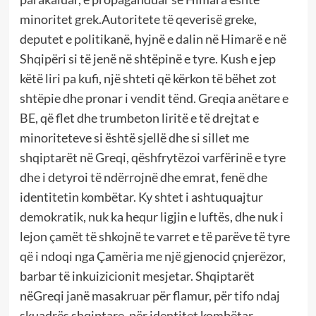
minoritet grek.Autoritete të qeverisë greke,
deputet e politikanë, hyjnë e dalin në Himarë e në
Shqipëri si të jenë në shtëpinë e tyre. Kush e jep
këtë liri pa kufi, një shteti që kërkon të bëhet zot
shtëpie dhe pronar i vendit tënd. Greqia anëtare e
BE, që flet dhe trumbeton liritë e të drejtat e
minoriteteve si është sjellë dhe si sillet me
shqiptarët në Greqi, qëshfrytëzoi varfërinë e tyre
dhe i detyroi të ndërrojnë dhe emrat, fenë dhe
identitetin kombëtar. Ky shtet i ashtuquajtur
demokratik, nuk ka hequr ligjin e luftës, dhe nuk i
lejon çamët të shkojnë te varret e të parëve të tyre
që i ndoqi nga Çamëria me një gjenocid çnjerëzor,
barbar të inkuizicionit mesjetar. Shqiptarët
nëGreqi janë masakruar për flamur, për tifo ndaj
skuadrës shqiptare, për identitet kombëtar.