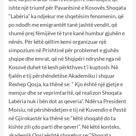
ishte një triumf për Pavarësinë e Kosovës.Shoqata
“Labëria” ka ndjekur me shqetësim fenomenin, që
po ndodh me emigrantët tanë jashtë vendit, që
shumë prej fëmijëve të tyre kanë humbur gjuhën e
nënës. Për këtë qëllim kemi organizuar një
simpozium në Prishtinë për problemet e gjuhës
shqipe dhe emrat, që në Shqipëri ndryshe nga në
Kosovë duhet të kesh përkthyes t’i kuptosh. Në
fjalën e tij përshëndetëse Akademiku i shquar
Rexhep Qosja, ka thënë se: “ Kjo është një gjetje e
mençur dhe se veprimtaritë, që realizon Shoqata
Labëria nuk i bën dot as qeveria”. Ndërsa President
Moisiu, në përshëndetjen e tij në Kuvendin e Pestë
në Gjirokastër ka thënë se:“këtë shoqatë do ta
kishte zili çdo parti dhe qeveri”. Në këtë konteks,
akademik Qosjaështë shprehur se:“Shoqata