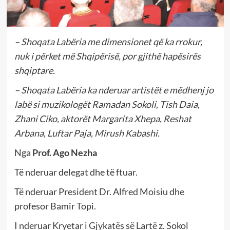
– Shoqata Labëria me dimensionet që ka rrokur,
nuk i përket më Shqipërisë, por gjithë hapësirës
shqiptare.
– Shoqata Labëria ka nderuar artistët e mëdhenj jo
labë si muzikologët Ramadan Sokoli, Tish Daia,
Zhani Ciko, aktorët Margarita Xhepa, Reshat
Arbana, Luftar Paja, Mirush Kabashi.
Nga
Prof. Ago Nezha
Të nderuar delegat dhe të ftuar.
Të nderuar President Dr. Alfred Moisiu dhe
profesor Bamir Topi.
I nderuar Kryetar i Gjykatës së Lartë z. Sokol