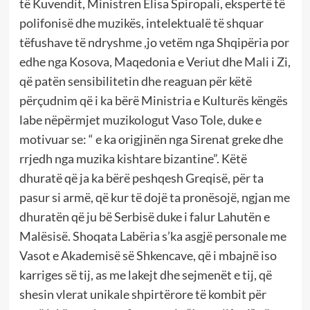
të Kuvendit, Ministren Elisa Spiropali, ekspertë të
polifonisë dhe muzikës, intelektualë të shquar
tëfushave të ndryshme ,jo vetëm nga Shqipëria por
edhe nga Kosova, Maqedonia e Veriut dhe Mali i Zi,
që patën sensibilitetin dhe reaguan për këtë
përçudnim që i ka bërë Ministria e Kulturës këngës
labe nëpërmjet muzikologut Vaso Tole, duke e
motivuar se: “ e ka origjinën nga Sirenat greke dhe
rrjedh nga muzika kishtare bizantine”. Këtë
dhuratë që ja ka bërë peshqesh Greqisë, për ta
pasur si armë, që kur të dojë ta pronësojë, ngjan me
dhuratën që ju bë Serbisë duke i falur Lahutën e
Malësisë. Shoqata Labëria s’ka asgjë personale me
Vasot e Akademisë së Shkencave, që i mbajnë iso
karriges së tij, as me lakejt dhe sejmenët e tij, që
shesin vlerat unikale shpirtërore të kombit për