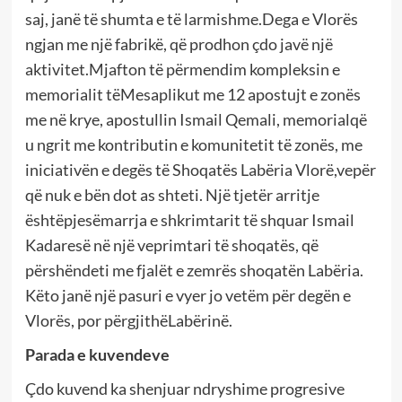
saj, janë të shumta e të larmishme.Dega e Vlorës
ngjan me një fabrikë, që prodhon çdo javë një
aktivitet.Mjafton të përmendim kompleksin e
memorialit tëMesaplikut me 12 apostujt e zonës
me në krye, apostullin Ismail Qemali, memorialqë
u ngrit me kontributin e komunitetit të zonës, me
iniciativën e degës të Shoqatës Labëria Vlorë,vepër
që nuk e bën dot as shteti. Një tjetër arritje
ështëpjesëmarrja e shkrimtarit të shquar Ismail
Kadaresë në një veprimtari të shoqatës, që
përshëndeti me fjalët e zemrës shoqatën Labëria.
Këto janë një pasuri e vyer jo vetëm për degën e
Vlorës, por përgjithëLabërinë.
Parada e kuvendeve
Çdo kuvend ka shenjuar ndryshime progresive