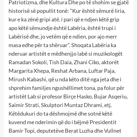
Patriotizma, dhe Kultura Dhe po të shohim se gjatë
historisë së popullit tonë: “Kur është sëmurë liria,
kur e ka zënë gripi atë, i pari që e ndjen këtë grip
apo këtë sëmundje është Labëria, është trupi i
Labërisë dhe, jo vetëm që e ndien, por ajo merr
masa edhe për ta shëruar”. Shoqata Labëria ka
nderuar artistët e mëdhenjjo labë si muzikologët
Ramadan Sokoli, Tish Daia, Zhani Ciko, aktorët
Margarita Xhepa, Reshat Arbana, Luftar Paja,
Mirush Kabashi, që u nda këto ditë nga jeta dhe i
shprehim familjes ngushëllimet tona, pa folur për
artistët Lab si profesor Birçe Hasko, Bujar Asqeriu,
Saimir Strati, Skulptori Muntaz Dhrami, etj.
Këtëdukuri do ta dëshmojmë dhe sotnë këtë
kuvend me nderimin që do i bëjmë Presidentit
Bamir Topi, deputetëve Berat Luzha dhe Vullnet