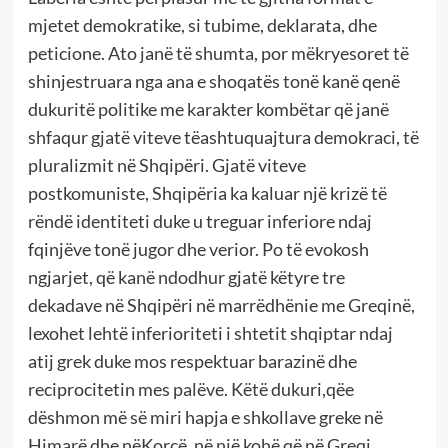
mjetet demokratike, si tubime, deklarata, dhe
peticione. Ato janë të shumta, por mëkryesoret të
shinjestruara nga ana e shoqatës tonë kanë qenë
dukuritë politike me karakter kombëtar që janë
shfaqur gjatë viteve tëashtuquajtura demokraci, të
pluralizmit në Shqipëri. Gjatë viteve
postkomuniste, Shqipëria ka kaluar një krizë të
rëndë identiteti duke u treguar inferiore ndaj
fqinjëve tonë jugor dhe verior. Po të evokosh
ngjarjet, që kanë ndodhur gjatë këtyre tre
dekadave në Shqipëri në marrëdhënie me Greqinë,
lexohet lehtë inferioriteti i shtetit shqiptar ndaj
atij grek duke mos respektuar barazinë dhe
reciprocitetin mes palëve. Këtë dukuri,qëe
dëshmon më së miri hapja e shkollave greke në
Himarë dhe nëKorçë, në një kohë që në Greqi,