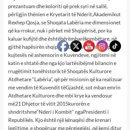
prezantuam dhe koloriti që prek syri në sallë,
përligjin thënien e Kryetarit të Nderit,Akademikut
Rexhep Qosja, se Shoqata Labëria me dimensionet
që ka rrokur, nuk i përket më Shqipërisë, por ka
kaluar kufijtë dhe ështëbërëmbarëkombëtare, në
gjithë hapësirën shqiptare.Duke vendosur Çipine
kujtesës në ashensorin e Kuvendeve, ngjitemi në
katin e shtatë dhe nga kjo lartësibëjmë bilancin e
rrugëtimit tonëhistorik të Shoqatës Kulturore
Atdhetare “Labëria”, që për misionin që ka realizuar
me vendim të Kuvendit tëGjashtë, sot mban emrin
Atdhetare Kulturore dhe mbi krye ka vendosur
më21 Dhjetor të vitit 2015kurorën e
shndritshme“Nderi i Kombit” ngaPresidenti i
Republikës. Kjo është një kënaqësi dhe krenari
legjitime, e shoqëruar me përgjegjësi, që kemi ditur