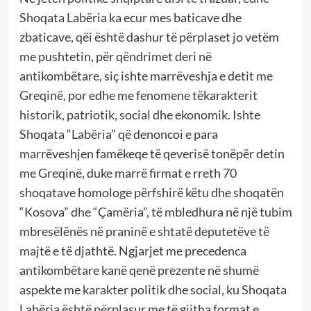
Shoqata Labëria ka ecur mes baticave dhe
zbaticave, qëi është dashur të përplaset jo vetëm
me pushtetin, për qëndrimet deri në
antikombëtare, siç ishte marrëveshja e detit me
Greqinë, por edhe me fenomene tëkarakterit
historik, patriotik, social dhe ekonomik. Ishte
Shoqata “Labëria” që denoncoi e para
marrëveshjen famëkeqe të qeverisë tonëpër detin
me Greqinë, duke marrë firmat e rreth 70
shoqatave homologe përfshirë këtu dhe shoqatën
“Kosova” dhe “Çamëria”, të mbledhura në një tubim
mbresëlënës në praninë e shtatë deputetëve të
majtë e të djathtë. Ngjarjet me precedenca
antikombëtare kanë qenë prezente në shumë
aspekte me karakter politik dhe social, ku Shoqata
Labëria është përplasur me të gjitha format e