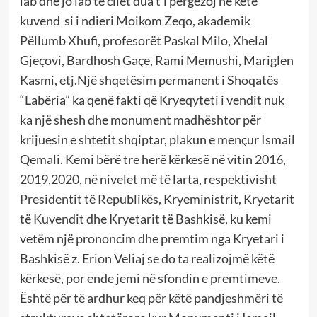
lab dhe jo lab të cilët dua t’i përgëzoj në këtë
kuvend si i ndieri Moikom Zeqo, akademik
Pëllumb Xhufi, profesorët Paskal Milo, Xhelal
Gjeçovi, Bardhosh Gaçe, Rami Memushi, Mariglen
Kasmi, etj.Një shqetësim permanent i Shoqatës
“Labëria” ka qenë fakti që Kryeqyteti i vendit nuk
ka një shesh dhe monument madhështor për
krijuesin e shtetit shqiptar, plakun e mençur Ismail
Qemali. Kemi bërë tre herë kërkesë në vitin 2016,
2019,2020, në nivelet më të larta, respektivisht
Presidentit të Republikës, Kryeministrit, Kryetarit
të Kuvendit dhe Kryetarit të Bashkisë, ku kemi
vetëm një prononcim dhe premtim nga Kryetari i
Bashkisë z. Erion Veliaj se do ta realizojmë këtë
kërkesë, por ende jemi në sfondin e premtimeve.
Është për të ardhur keq për këtë pandjeshmëri të