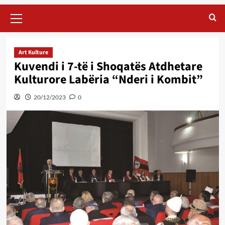
Primary
Menu
Art Kulture
Kuvendi i 7-të i Shoqatës Atdhetare
Kulturore Labëria “Nderi i Kombit”
20/12/2023
0