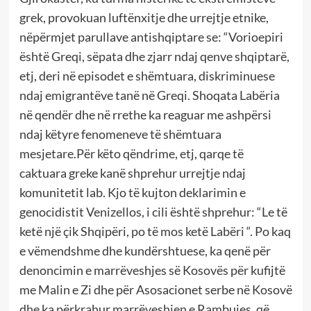
grek, provokuan luftënxitje dhe urrejtje etnike,
nëpërmjet parullave antishqiptare se: “Vorioepiri
është Greqi, sëpata dhe zjarr ndaj qenve shqiptarë,
etj, deri në episodet e shëmtuara, diskriminuese
ndaj emigrantëve tanë në Greqi. Shoqata Labëria
në qendër dhe në rrethe ka reaguar me ashpërsi
ndaj këtyre fenomeneve të shëmtuara
mesjetare.Për këto qëndrime, etj, qarqe të
caktuara greke kanë shprehur urrejtje ndaj
komunitetit lab. Kjo të kujton deklarimin e
genocidistit Venizellos, i cili është shprehur: “Le të
ketë një çik Shqipëri, po të mos ketë Labëri “. Po kaq
e vëmendshme dhe kundërshtuese, ka qenë për
denoncimin e marrëveshjes së Kosovës për kufijtë
me Malin e Zi dhe për Asosacionet serbe në Kosovë
dhe ka përkrahur marrëveshjen e Rambujes, që