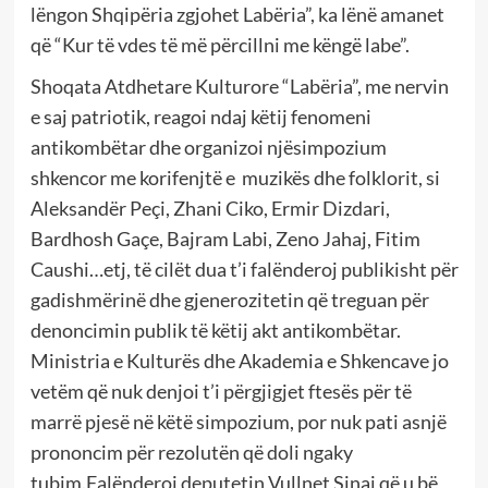
lëngon Shqipëria zgjohet Labëria”, ka lënë amanet
që “Kur të vdes të më përcillni me këngë labe”.
Shoqata Atdhetare Kulturore “Labëria”, me nervin
e saj patriotik, reagoi ndaj këtij fenomeni
antikombëtar dhe organizoi njësimpozium
shkencor me korifenjtë e muzikës dhe folklorit, si
Aleksandër Peçi, Zhani Ciko, Ermir Dizdari,
Bardhosh Gaçe, Bajram Labi, Zeno Jahaj, Fitim
Caushi…etj, të cilët dua t’i falënderoj publikisht për
gadishmërinë dhe gjenerozitetin që treguan për
denoncimin publik të këtij akt antikombëtar.
Ministria e Kulturës dhe Akademia e Shkencave jo
vetëm që nuk denjoi t’i përgjigjet ftesës për të
marrë pjesë në këtë simpozium, por nuk pati asnjë
prononcim për rezolutën që doli ngaky
tubim.Falënderoj deputetin Vullnet Sinaj që u bë