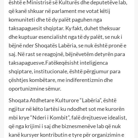
është e Ministrisë së Kulturës dhe deputetëve lab,
që kanë shkuar në parlament me votat këtij
komuniteti dhe të dy palët paguhen nga
taksapaguesit shqiptar. Ky fakt, duhet theksuar
dhe kuptuar esencialisht nga të dy palët, se nuk i
bëjnë nder Shoqatës Labëria, se nuk është pronë e
saj. Në rast se reagojnë, bëjnëvetëm detyrën para
taksapaguesve.Fatëkeqësisht inteligjenca
shqiptare, institucionale, është përgjumur para
çështjes kombëtare, me indiferentizmin dhe
oportunizmine sëmur.
Shoqata Atdhetare Kulturore “Labëria”, është
ngjitur në këto lartësi ku ndodhet sot me kurorën
mbi krye “Nderi i Kombit”, falë drejtuesve idealist,
që nga krijimi i saj dhe biznesmenëve lab që nuk
kanë kursyer kontributin e tyre për organizimin e