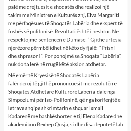
palë me drejtuesit e shoqatës dhe realizoi një
takim me Ministren e Kulturës znj, Elva Margariti
me përfaqësues të Shoqatës Labëria dhe ekspert të
fushës së polifonisë. Rezultati është i heshtur. Ne
respektojmë sentencën e Dumasë, ” Gjithë urtësia
njerëzore përmbëlidhet në këto dy fjalë: “Prisni
dhe shpresoni “. Por pohojmë se Shoqata “Labëria”,
nuk do ta lerë në rrugë këtë aksion atdhetar.
Në emër të Kryesisë të Shoqatës Labëria
falënderoj të gjithë prononcuesit me rezolutën e
Shoqatës Atdhetare Kulturore Labëria dalë nga
Simpoziumi për Iso-Polifoninë, që nga korifenjtë e
letrave shqipe shkrimtarin e shquar Ismail
Kadarenë me bashkëshorten e tij Elena Kadare dhe
akademikun Rexhep Qosja, si dhe disa deputetë lab