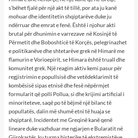
s’bëhet fjalë për një akt të tillë, por ata ju kanë
mohuar dhe identitetin shqiptarëve duke ju
ndërruar dhe emrat e fenë. Është i njohur akti
brutal për dhunimin e varrezave në Kosinjë të
Përmetit dhe Boboshticë të Korçës, pelegrinazhet
e politikanëve dhe shtetarëve grek në Himarë me
flamurin e Vorioepirit, se Himara është truall dhe
komunitet grek. Një reagim aktiv kemi pasur për
regjistrimin e popullsisë dhe vetëdeklarimit të
kombësisë sipas etnisë dhe fesë nëpërmjet
formularit që polli Pollua, si dhe krijimi artificial i
minoriteteve, saqë po të bëjmë një bilanc të
popullatës, dalin më shumë etni të huaja se
shqiptarë. Incidentet me Greqinë kanë qenë
lineare duke vazhduar me ngjarjen e Bularatit në
Gjirokastër, ku turma histerike të ekstremistëve