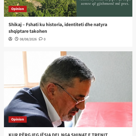
Opinion
Shikaj – Fshati ku historia, identiteti dhe natyra
shqiptare takohen
08/08/2026
0
Opinion
KUR PËRGJEGJËSIA DEL NGA SHINAT E TRENIT