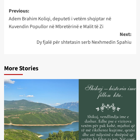
Post
Previous:
Adem Brahim Koliqi, deputeti i vetëm shqiptar në
navigation
Kuvendin Popullor në Mbretërinë e Malit të Zi
Next:
Dy fjalë për shtetasin serb Nexhmedin Spahiu
More Stories