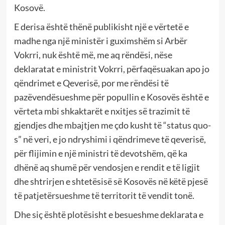
Kosovë.
E derisa është thënë publikisht një e vërtetë e
madhe nga një ministër i guximshëm si Arbër
Vokrri, nuk është më, me aq rëndësi, nëse
deklaratat e ministrit Vokrri, përfaqësuakan apo jo
qëndrimet e Qeverisë, por me rëndësi të
pazëvendësueshme për popullin e Kosovës është e
vërteta mbi shkaktarët e nxitjes së trazimit të
gjendjes dhe mbajtjen me çdo kusht të “status quo-
s” në veri, e jo ndryshimi i qëndrimeve të qeverisë,
për flijimin e një ministri të devotshëm, që ka
dhënë aq shumë për vendosjen e rendit e të ligjit
dhe shtrirjen e shtetësisë së Kosovës në këtë pjesë
të patjetërsueshme të territorit të vendit tonë.
Dhe siç është plotësisht e besueshme deklarata e