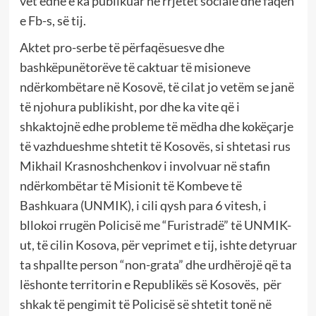
vet edhe e ka publikuar në rrjetet sociale dhe faqen
e Fb-s, së tij.
Aktet pro-serbe të përfaqësuesve dhe
bashkëpunëtorëve të caktuar të misioneve
ndërkombëtare në Kosovë, të cilat jo vetëm se janë
të njohura publikisht, por dhe ka vite që i
shkaktojnë edhe probleme të mëdha dhe kokëçarje
të vazhdueshme shtetit të Kosovës, si shtetasi rus
Mikhail Krasnoshchenkov i involvuar në stafin
ndërkombëtar të Misionit të Kombeve të
Bashkuara (UNMIK), i cili qysh para 6 vitesh, i
bllokoi rrugën Policisë me “Furistradë” të UNMIK-
ut, të cilin Kosova, për veprimet e tij, ishte detyruar
ta shpallte person “non-grata” dhe urdhërojë që ta
lëshonte territorin e Republikës së Kosovës, për
shkak të pengimit të Policisë së shtetit tonë në