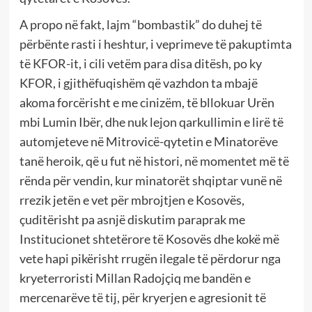
A propo në fakt, lajm “bombastik” do duhej të
përbënte rasti i heshtur, i veprimeve të pakuptimta
të KFOR-it, i cili vetëm para disa ditësh, po ky
KFOR, i gjithëfuqishëm që vazhdon ta mbajë
akoma forcërisht e me cinizëm, të bllokuar Urën
mbi Lumin Ibër, dhe nuk lejon qarkullimin e lirë të
automjeteve në Mitrovicë-qytetin e Minatorëve
tanë heroik, që u fut në histori, në momentet më të
rënda për vendin, kur minatorët shqiptar vunë në
rrezik jetën e vet për mbrojtjen e Kosovës,
çuditërisht pa asnjë diskutim paraprak me
Institucionet shtetërore të Kosovës dhe kokë më
vete hapi pikërisht rrugën ilegale të përdorur nga
kryeterroristi Millan Radojçiq me bandën e
mercenarëve të tij, për kryerjen e agresionit të