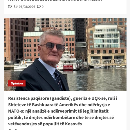
07/08/2026
0
Opinion
Rezistenca paqësore (gandiste), guerila e UÇK-së, roli i
Shteteve të Bashkuara të Amerikës dhe ndërhyrja e
NATO-s: një analizë e ndërveprimit të legjitimitetit
politik, të drejtës ndërkombëtare dhe të së drejtës së
vetëvendosjes së popullit të Kosovës