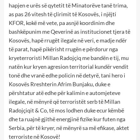
hapjen e urës së qytetit të Minatorëve tanë trima,
as pas 26 vitesh të çlirimit të Kosovës, i njëjti
KFOR, kokë më vete, pa asnjë koordinim dhe
bashkëpunim me Qeverinë as institucionet tjera të
Kosovës, hapë rrugët ilegale në veri, e madje ndër
të parat, hapë pikërisht rrugën e përdorur nga
kryeterroristi Millan Radojçiq me bandën e tij, mu
natën kur kryen agresion territorial kundër vendit
tonë dhe vranë edhe policin në detyrë, tani hero i
Kosovës Rreshterin Afrim Bunjaku, duke e
përshtatur atë edhe për kalimin e automjeteve
ilegale, në mënyrë që terroristët serb të Millan
Radojçiqit & Co, të mos lodhen duke ecur këmbë
dhe ta ruajnë gjithë energjinë fizike kur futen nga
Serbia, për të kryer, në mënyrë sa më efikase, aktet
terroriste në Kosovë!