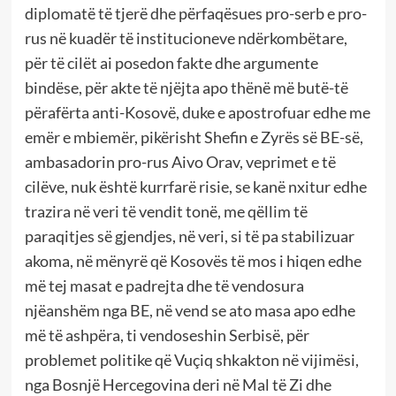
diplomatë të tjerë dhe përfaqësues pro-serb e pro-
rus në kuadër të institucioneve ndërkombëtare,
për të cilët ai posedon fakte dhe argumente
bindëse, për akte të njëjta apo thënë më butë-të
përafërta anti-Kosovë, duke e apostrofuar edhe me
emër e mbiemër, pikërisht Shefin e Zyrës së BE-së,
ambasadorin pro-rus Aivo Orav, veprimet e të
cilëve, nuk është kurrfarë risie, se kanë nxitur edhe
trazira në veri të vendit tonë, me qëllim të
paraqitjes së gjendjes, në veri, si të pa stabilizuar
akoma, në mënyrë që Kosovës të mos i hiqen edhe
më tej masat e padrejta dhe të vendosura
njëanshëm nga BE, në vend se ato masa apo edhe
më të ashpëra, ti vendoseshin Serbisë, për
problemet politike që Vuçiq shkakton në vijimësi,
nga Bosnjë Hercegovina deri në Mal të Zi dhe