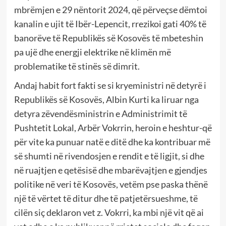
mbrëmjen e 29 nëntorit 2024, që përveçse dëmtoi
kanalin e ujit të Ibër-Lepencit, rrezikoi gati 40% të
banorëve të Republikës së Kosovës të mbeteshin
pa ujë dhe energji elektrike në klimën më
problematike të stinës së dimrit.
Andaj habit fort fakti se si kryeministri në detyrë i
Republikës së Kosovës, Albin Kurti ka liruar nga
detyra zëvendësministrin e Administrimit të
Pushtetit Lokal, Arbër Vokrrin, heroin e heshtur-që
për vite ka punuar natë e ditë dhe ka kontribuar më
së shumti në rivendosjen e rendit e të ligjit, si dhe
në ruajtjen e qetësisë dhe mbarëvajtjen e gjendjes
politike në veri të Kosovës, vetëm pse paska thënë
një të vërtet të ditur dhe të patjetërsueshme, të
cilën siç deklaron vet z. Vokrri, ka mbi një vit që ai