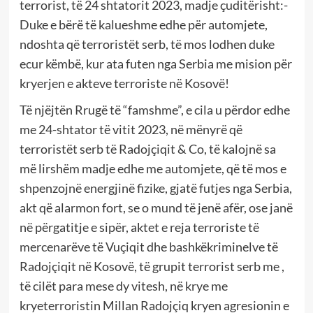
terrorist, të 24 shtatorit 2023, madje çuditërisht:-
Duke e bërë të kalueshme edhe për automjete,
ndoshta që terroristët serb, të mos lodhen duke
ecur këmbë, kur ata futen nga Serbia me mision për
kryerjen e akteve terroriste në Kosovë!
Të njëjtën Rrugë të “famshme”, e cila u përdor edhe
me 24-shtator të vitit 2023, në mënyrë që
terroristët serb të Radojçiqit & Co, të kalojnë sa
më lirshëm madje edhe me automjete, që të mos e
shpenzojnë energjinë fizike, gjatë futjes nga Serbia,
akt që alarmon fort, se o mund të jenë afër, ose janë
në përgatitje e sipër, aktet e reja terroriste të
mercenarëve të Vuçiqit dhe bashkëkriminelve të
Radojçiqit në Kosovë, të grupit terrorist serb me ,
të cilët para mese dy vitesh, në krye me
kryeterroristin Millan Radojçiq kryen agresionin e