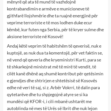
mënyrë që ata të mund të vazhdojnë
kontrabandimin e armëve e municioneve të
gjithfarë llojshmërie dhe ta ruajnë energjinë për
veprime terroriste e të mos lodhen duke ecur
këmbë, kur futen nga Serbia, për të kryer sulme dhe
aksione terroriste në Kosovë!
Andaj këtë veprim të habitshëm të qeverisë, nuk e
kuptojë, as nuk dua ta komentojë, për vet faktin se,
në vend që qeveria dhe kryeministri Kurti, para se
të shkarkojnë ministrat më të mirë të vendit, të
cilët kanë dhënë aq shumë kontribut për qetësimin
e gjendjes dhe shtrirjen e shtetësisë së Kosovës
edhe në veri të saj, si z. Arbër Vokrri, të dalin para
qytetarëve dhe tu shpjegojnë atyre se si ka
mundësi që KFOR-i, i cili mbanë ushtarët me
autoblinda në mes të Urës së Ibrit dhe nuk lejon