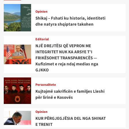
Opinion
Shikaj – Fshati ku historia, identiteti
dhe natyra shqiptare takohen
Editorial
NJË DREJTËSI QË VEPRON ME
INTEGRITET NUK KA ARSYE T’I
FRIKËSOHET TRANSPARENCËS —
Kufizimet e reja ndaj medias nga
GJKKO
Personalitete
Kujtojmë sakrificën e familjes Lleshi
për lirinë e Kosovës
Opinion
KUR PËRGJEGJËSIA DEL NGA SHINAT
E TRENIT