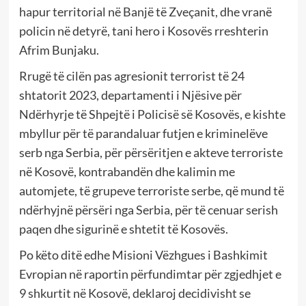
hapur territorial në Banjë të Zveçanit, dhe vranë
policin në detyrë, tani hero i Kosovës rreshterin
Afrim Bunjaku.
Rrugë të cilën pas agresionit terrorist të 24
shtatorit 2023, departamenti i Njësive për
Ndërhyrje të Shpejtë i Policisë së Kosovës, e kishte
mbyllur për të parandaluar futjen e kriminelëve
serb nga Serbia, për përsëritjen e akteve terroriste
në Kosovë, kontrabandën dhe kalimin me
automjete, të grupeve terroriste serbe, që mund të
ndërhyjnë përsëri nga Serbia, për të cenuar serish
paqen dhe sigurinë e shtetit të Kosovës.
Po këto ditë edhe Misioni Vëzhgues i Bashkimit
Evropian në raportin përfundimtar për zgjedhjet e
9 shkurtit në Kosovë, deklaroj decidivisht se