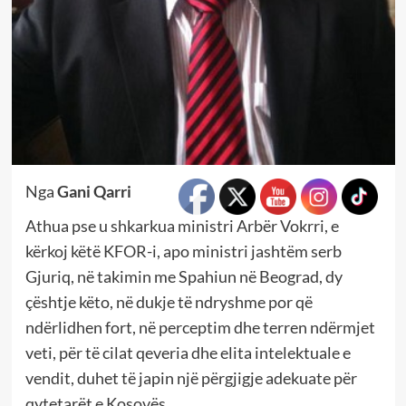
Nga
Gani Qarri
Athua pse u shkarkua ministri Arbër Vokrri, e
kërkoj këtë KFOR-i, apo ministri jashtëm serb
Gjuriq, në takimin me Spahiun në Beograd, dy
çështje këto, në dukje të ndryshme por që
ndërlidhen fort, në perceptim dhe terren ndërmjet
veti, për të cilat qeveria dhe elita intelektuale e
vendit, duhet të japin një përgjigje adekuate për
qytetarët e Kosovës.