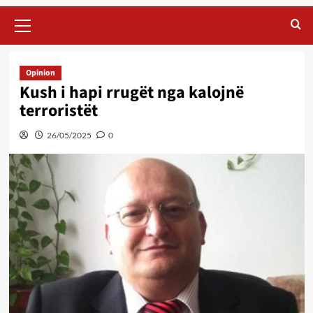
Primary
Menu
Opinion
Kush i hapi rrugët nga kalojnë
terroristët
26/05/2025
0