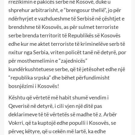
rrezikimin e pakicës serbe në Kosovë, duke u
shprehur arbitrarisht, e “brengosur thellë”, jo për
ndërhyrjet e vazhdueshme të Serbisë në çështjet e
brendshme të Kosovës, as për sulmet terroriste
serbe brenda territorit të Republikës së Kosovës
edhe kur me aktet terroriste të kriminelëve serb të
nxitur nga Serbia, vriten policët tanë në detyrë, por
për mosthemelimin e “zajednicës”
kundërkushtetuese serbe, që të jetësohet edhe një
“republika srpska” dhe bëhet përfundimisht
bosnjëzimi i Kosovës!
Kështu që vërtetë më habit shumë vendim i
Qeverisë në detyrë, i cili vjen një ditë pas
deklarimeve të të vërtetës së madhe të z. Arbër
Vokrri, që ta kuptojë edhe populli i Kosovës, se
përveç këtyre, që u cekën më lartë, ka edhe