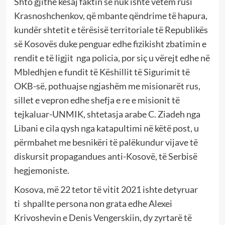
Shto gjithë kësaj faktin se nuk ishte vetëm rusi
Krasnoshchenkov, që mbante qëndrime të hapura,
kundër shtetit e tërësisë territoriale të Republikës
së Kosovës duke penguar edhe fizikisht zbatimin e
rendit e të ligjit nga policia, por siç u vërejt edhe në
Mbledhjen e fundit të Këshillit të Sigurimit të
OKB-së, pothuajse ngjashëm me misionarët rus,
sillet e vepron edhe shefja e re e misionit të
tejkaluar-UNMIK, shtetasja arabe C. Ziadeh nga
Libani e cila qysh nga katapultimi në këtë post, u
përmbahet me besnikëri të palëkundur vijave të
diskursit propagandues anti-Kosovë, të Serbisë
hegjemoniste.
Kosova, më 22 tetor të vitit 2021 ishte detyruar
ti shpallte persona non grata edhe Alexei
Krivoshevin e Denis Vengerskiin, dy zyrtarë të