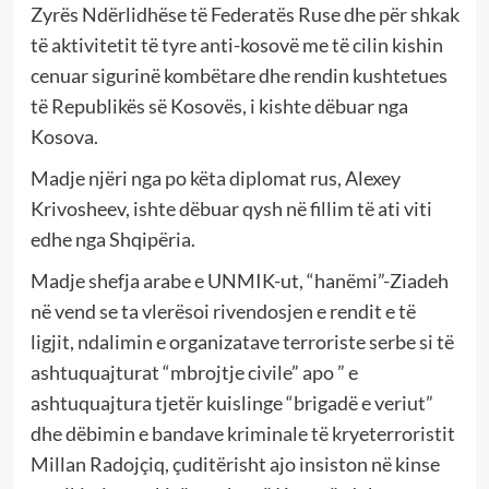
Zyrës Ndërlidhëse të Federatës Ruse dhe për shkak
të aktivitetit të tyre anti-kosovë me të cilin kishin
cenuar sigurinë kombëtare dhe rendin kushtetues
të Republikës së Kosovës, i kishte dëbuar nga
Kosova.
Madje njëri nga po këta diplomat rus, Alexey
Krivosheev, ishte dëbuar qysh në fillim të ati viti
edhe nga Shqipëria.
Madje shefja arabe e UNMIK-ut, “hanëmi”-Ziadeh
në vend se ta vlerësoi rivendosjen e rendit e të
ligjit, ndalimin e organizatave terroriste serbe si të
ashtuquajturat “mbrojtje civile” apo ” e
ashtuquajtura tjetër kuislinge “brigadë e veriut”
dhe dëbimin e bandave kriminale të kryeterroristit
Millan Radojçiq, çuditërisht ajo insiston në kinse