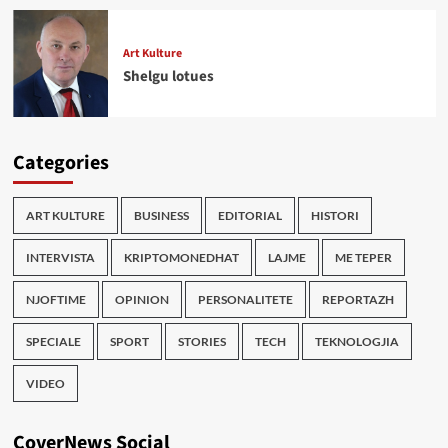
Art Kulture
Shelgu lotues
Categories
ART KULTURE
BUSINESS
EDITORIAL
HISTORI
INTERVISTA
KRIPTOMONEDHAT
LAJME
ME TEPER
NJOFTIME
OPINION
PERSONALITETE
REPORTAZH
SPECIALE
SPORT
STORIES
TECH
TEKNOLOGJIA
VIDEO
CoverNews Social