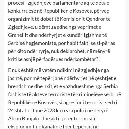
procesi i zgjedhjeve parlamentare aq të qeta e
konkurruese në Republikën e Kosovës, përveç
organizimit të dobët të Komisionit Qendror të
Zgjedhjeve, u dëmtua edhe nga veprimet e
Grenellit dhe ndërhyrjet e kundërligjshme të
Serbisë hegjemoniste, por habit fakti se si-për as
për këto ndërhyrje, nuk deklarohet, në mënyrë
kritike asnjë përfaqësues ndërkombëtar?!
E nuk është më vetëm ndikimi në zgjedhje nga
jashtë, por më tepër janë ndërhyrjet në çështjet e
brendshme dhe nxitjet e vazhdueshme nga Serbia
fashiste të akteve terroriste të kriminelëve serb, në
Republikën e Kosovës, si agresioni terrorist serb i
24 shtatorit më 2023 ku u vra polici në detyrë
Afrim Bunjaku dhe akti tjetër terrorist i
eksplodimit në kanalin e Ibër Lepencit në