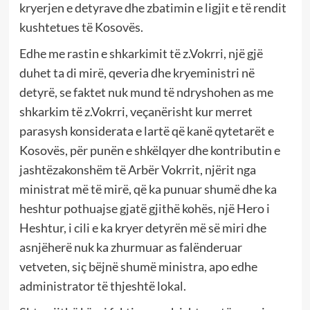
kryerjen e detyrave dhe zbatimin e ligjit e të rendit
kushtetues të Kosovës.
Edhe me rastin e shkarkimit të z.Vokrri, një gjë
duhet ta di mirë, qeveria dhe kryeministri në
detyrë, se faktet nuk mund të ndryshohen as me
shkarkim të z.Vokrri, veçanërisht kur merret
parasysh konsiderata e lartë që kanë qytetarët e
Kosovës, për punën e shkëlqyer dhe kontributin e
jashtëzakonshëm të Arbër Vokrrit, njërit nga
ministrat më të mirë, që ka punuar shumë dhe ka
heshtur pothuajse gjatë gjithë kohës, një Hero i
Heshtur, i cili e ka kryer detyrën më së miri dhe
asnjëherë nuk ka zhurmuar as falënderuar
vetveten, siç bëjnë shumë ministra, apo edhe
administrator të thjeshtë lokal.