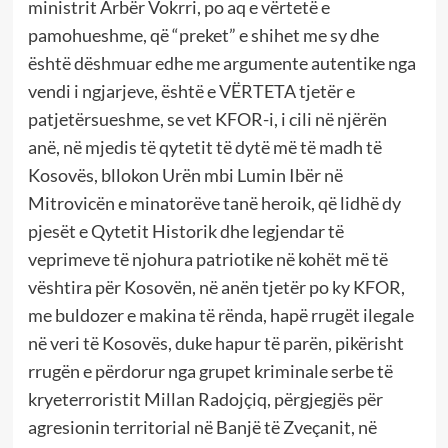
ministrit Arbër Vokrri, po aq e vërtetë e
pamohueshme, që “preket” e shihet me sy dhe
është dëshmuar edhe me argumente autentike nga
vendi i ngjarjeve, është e VËRTETA tjetër e
patjetërsueshme, se vet KFOR-i, i cili në njërën
anë, në mjedis të qytetit të dytë më të madh të
Kosovës, bllokon Urën mbi Lumin Ibër në
Mitrovicën e minatorëve tanë heroik, që lidhë dy
pjesët e Qytetit Historik dhe legjendar të
veprimeve të njohura patriotike në kohët më të
vështira për Kosovën, në anën tjetër po ky KFOR,
me buldozer e makina të rënda, hapë rrugët ilegale
në veri të Kosovës, duke hapur të parën, pikërisht
rrugën e përdorur nga grupet kriminale serbe të
kryeterroristit Millan Radojçiq, përgjegjës për
agresionin territorial në Banjë të Zveçanit, në