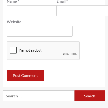
Name
*
Email
*
Website
Search
for: