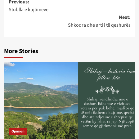
Post
Previous:
Stublla e kujtimeve
navigation
Next:
Shkodra dhe arti i të qeshurës
More Stories
Opinion