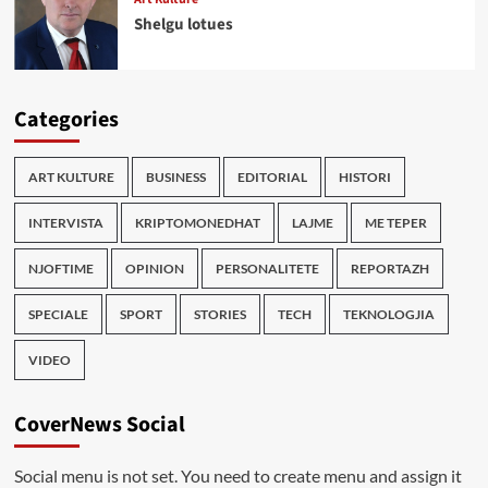
Shelgu lotues
Categories
ART KULTURE
BUSINESS
EDITORIAL
HISTORI
INTERVISTA
KRIPTOMONEDHAT
LAJME
ME TEPER
NJOFTIME
OPINION
PERSONALITETE
REPORTAZH
SPECIALE
SPORT
STORIES
TECH
TEKNOLOGJIA
VIDEO
CoverNews Social
Social menu is not set. You need to create menu and assign it