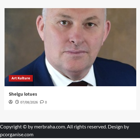
Art Kulture
Shelgu lotues
07/08/2026
0
Copyright © by
merbraha.com
. All rights reserved. Design by
pcorganise.com