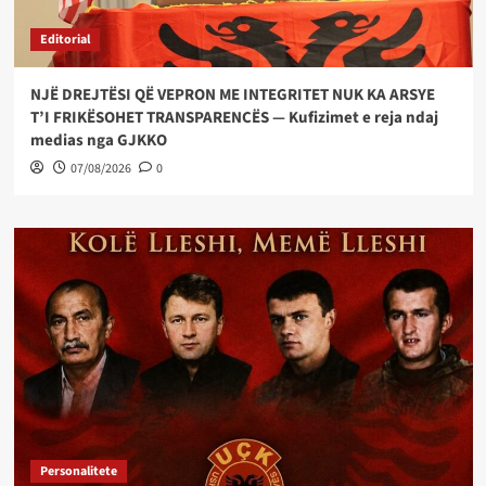
Editorial
NJË DREJTËSI QË VEPRON ME INTEGRITET NUK KA ARSYE
T’I FRIKËSOHET TRANSPARENCËS — Kufizimet e reja ndaj
medias nga GJKKO
07/08/2026
0
Personalitete