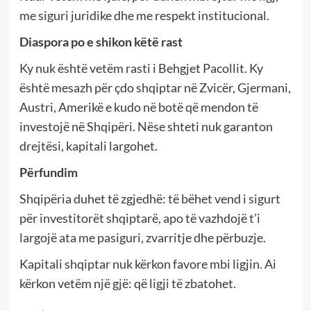
me siguri juridike dhe me respekt institucional.
Diaspora po e shikon këtë rast
Ky nuk është vetëm rasti i Behgjet Pacollit. Ky
është mesazh për çdo shqiptar në Zvicër, Gjermani,
Austri, Amerikë e kudo në botë që mendon të
investojë në Shqipëri. Nëse shteti nuk garanton
drejtësi, kapitali largohet.
Përfundim
Shqipëria duhet të zgjedhë: të bëhet vend i sigurt
për investitorët shqiptarë, apo të vazhdojë t’i
largojë ata me pasiguri, zvarritje dhe përbuzje.
Kapitali shqiptar nuk kërkon favore mbi ligjin. Ai
kërkon vetëm një gjë: që ligji të zbatohet.