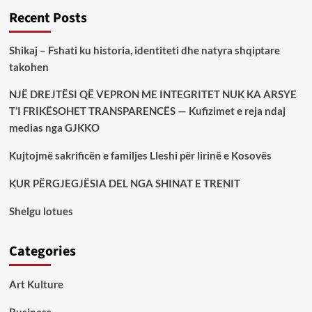
Recent Posts
Shikaj – Fshati ku historia, identiteti dhe natyra shqiptare
takohen
NJË DREJTËSI QË VEPRON ME INTEGRITET NUK KA ARSYE
T’I FRIKËSOHET TRANSPARENCËS — Kufizimet e reja ndaj
medias nga GJKKO
Kujtojmë sakrificën e familjes Lleshi për lirinë e Kosovës
KUR PËRGJEGJËSIA DEL NGA SHINAT E TRENIT
Shelgu lotues
Categories
Art Kulture
Business