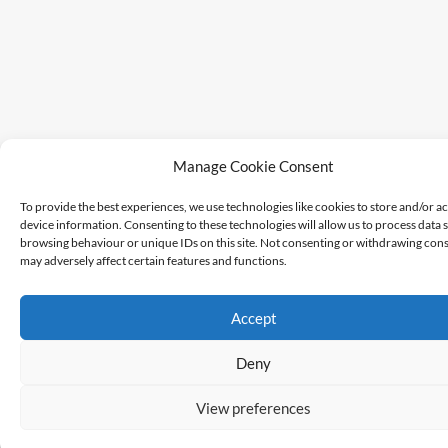
Manage Cookie Consent
To provide the best experiences, we use technologies like cookies to store and/or a
device information. Consenting to these technologies will allow us to process data 
browsing behaviour or unique IDs on this site. Not consenting or withdrawing cons
may adversely affect certain features and functions.
Accept
Deny
View preferences