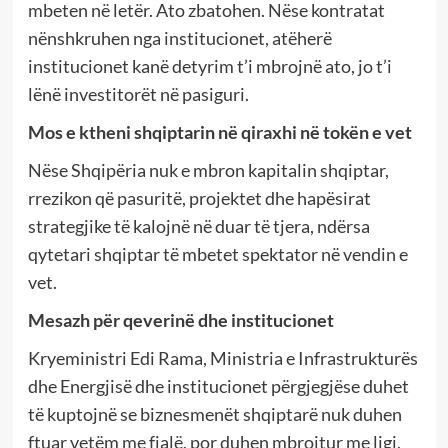
mbeten në letër. Ato zbatohen. Nëse kontratat
nënshkruhen nga institucionet, atëherë
institucionet kanë detyrim t’i mbrojnë ato, jo t’i
lënë investitorët në pasiguri.
Mos e ktheni shqiptarin në qiraxhi në tokën e vet
Nëse Shqipëria nuk e mbron kapitalin shqiptar,
rrezikon që pasuritë, projektet dhe hapësirat
strategjike të kalojnë në duar të tjera, ndërsa
qytetari shqiptar të mbetet spektator në vendin e
vet.
Mesazh për qeverinë dhe institucionet
Kryeministri Edi Rama, Ministria e Infrastrukturës
dhe Energjisë dhe institucionet përgjegjëse duhet
të kuptojnë se biznesmenët shqiptarë nuk duhen
ftuar vetëm me fjalë, por duhen mbrojtur me ligj,