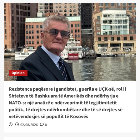
Opinion
Rezistenca paqësore (gandiste), guerila e UÇK-së, roli i
Shteteve të Bashkuara të Amerikës dhe ndërhyrja e
NATO-s: një analizë e ndërveprimit të legjitimitetit
politik, të drejtës ndërkombëtare dhe të së drejtës së
vetëvendosjes së popullit të Kosovës
02/08/2026
0