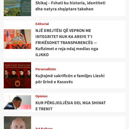
Shikaj – Fshati ku historia, identiteti
dhe natyra shqiptare takohen
Editorial
NJË DREJTËSI QË VEPRON ME
INTEGRITET NUK KA ARSYE T’I
FRIKËSOHET TRANSPARENCËS —
Kufizimet e reja ndaj medias nga
GJKKO
Personalitete
Kujtojmë sakrificën e familjes Lleshi
për lirinë e Kosovës
Opinion
KUR PËRGJEGJËSIA DEL NGA SHINAT
E TRENIT
Art Kulture