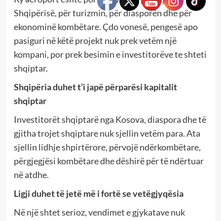
Shqipërisë, për turizmin, për diasporën dhe për
ekonominë kombëtare. Çdo vonesë, pengesë apo
pasiguri në këtë projekt nuk prek vetëm një
kompani, por prek besimin e investitorëve te shteti
shqiptar.
Shqipëria duhet t’i japë përparësi kapitalit
shqiptar
Investitorët shqiptarë nga Kosova, diaspora dhe të
gjitha trojet shqiptare nuk sjellin vetëm para. Ata
sjellin lidhje shpirtërore, përvojë ndërkombëtare,
përgjegjësi kombëtare dhe dëshirë për të ndërtuar
në atdhe.
Ligji duhet të jetë më i fortë se vetëgjyqësia
Në një shtet serioz, vendimet e gjykatave nuk