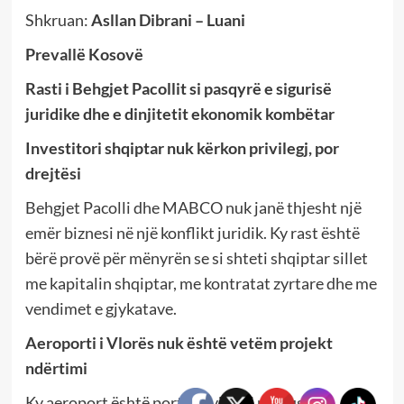
Shkruan:
Asllan Dibrani – Luani
Prevallë Kosovë
Rasti i Behgjet Pacollit si pasqyrë e sigurisë
juridike dhe e dinjitetit ekonomik kombëtar
Investitori shqiptar nuk kërkon privilegj, por
drejtësi
Behgjet Pacolli dhe MABCO nuk janë thjesht një
emër biznesi në një konflikt juridik. Ky rast është
bërë provë për mënyrën se si shteti shqiptar sillet
me kapitalin shqiptar, me kontratat zyrtare dhe me
vendimet e gjykatave.
Aeroporti i Vlorës nuk është vetëm projekt
ndërtimi
Ky aeroport është portë zhvillimi për jugun e