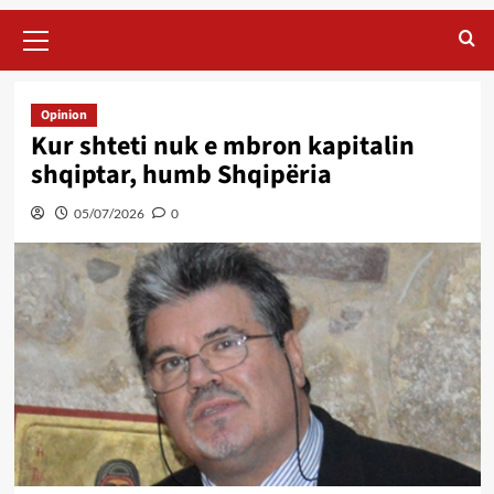
Primary
Menu
Opinion
Kur shteti nuk e mbron kapitalin
shqiptar, humb Shqipëria
05/07/2026
0