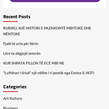
Recent Posts
RUBIKU, NJË HISTORI E PAZAKONTË MBITOKE DHE
NËNTOKE
Fjalë të urta për librin
Lëre ta dëgjojë zemrën
KUR SHPATA FILLON TË ECË MBI NE
”Luftëtari i lirisë” një vëllim i ri poetik nga Emine S. HOTI
Categories
Art Kulture
Business