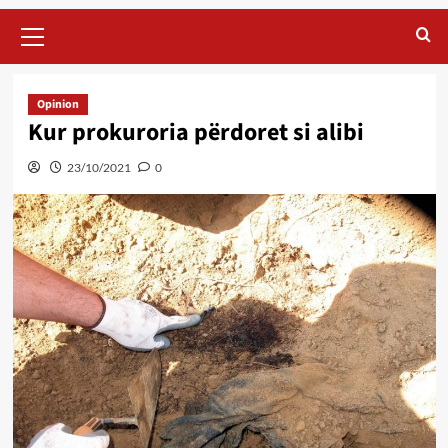
Primary
Menu
Opinion
Kur prokuroria përdoret si alibi
23/10/2021
0