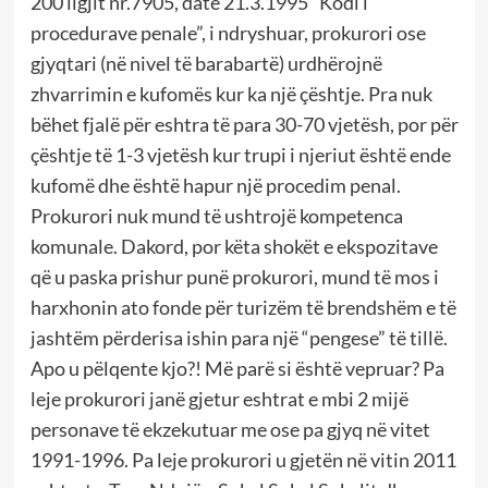
200 ligjit nr.7905, datë 21.3.1995 “Kodi i
procedurave penale”, i ndryshuar, prokurori ose
gjyqtari (në nivel të barabartë) urdhërojnë
zhvarrimin e kufomës kur ka një çështje. Pra nuk
bëhet fjalë për eshtra të para 30-70 vjetësh, por për
çështje të 1-3 vjetësh kur trupi i njeriut është ende
kufomë dhe është hapur një procedim penal.
Prokurori nuk mund të ushtrojë kompetenca
komunale. Dakord, por këta shokët e ekspozitave
që u paska prishur punë prokurori, mund të mos i
harxhonin ato fonde për turizëm të brendshëm e të
jashtëm përderisa ishin para një “pengese” të tillë.
Apo u pëlqente kjo?! Më parë si është vepruar? Pa
leje prokurori janë gjetur eshtrat e mbi 2 mijë
personave të ekzekutuar me ose pa gjyq në vitet
1991-1996. Pa leje prokurori u gjetën në vitin 2011