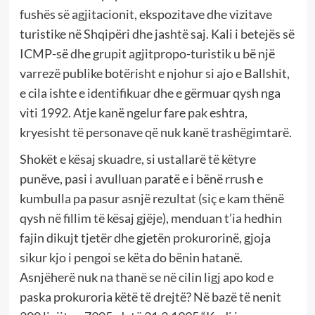
fushës së agjitacionit, ekspozitave dhe vizitave
turistike në Shqipëri dhe jashtë saj. Kali i betejës së
ICMP-së dhe grupit agjitpropo-turistik u bë një
varrezë publike botërisht e njohur si ajo e Ballshit,
e cila ishte e identifikuar dhe e gërmuar qysh nga
viti 1992. Atje kanë ngelur fare pak eshtra,
kryesisht të personave që nuk kanë trashëgimtarë.
Shokët e kësaj skuadre, si ustallarë të këtyre
punëve, pasi i avulluan paratë e i bënë rrush e
kumbulla pa pasur asnjë rezultat (siç e kam thënë
qysh në fillim të kësaj gjëje), menduan t’ia hedhin
fajin dikujt tjetër dhe gjetën prokurorinë, gjoja
sikur kjo i pengoi se këta do bënin hatanë.
Asnjëherë nuk na thanë se në cilin ligj apo kod e
paska prokuroria këtë të drejtë? Në bazë të nenit