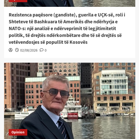
Rezistenca paqësore (gandiste), guerila e UÇK-së, roli i
Shteteve të Bashkuara të Amerikës dhe ndërhyrja e
NATO-s: një analizë e ndërveprimit të legjitimitetit
politik, të drejtës ndërkombëtare dhe të së drejtës së
vetëvendosjes së popullit të Kosovës
02/08/2026
0
Opinion