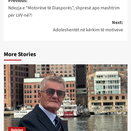
Post
Previous:
Ndezja e “Motorëve të Diasporës”, shpresë apo mashtrim
navigation
për LVV-në?!
Next:
Adoleshentët në kërkim të motiveve
More Stories
Opinion