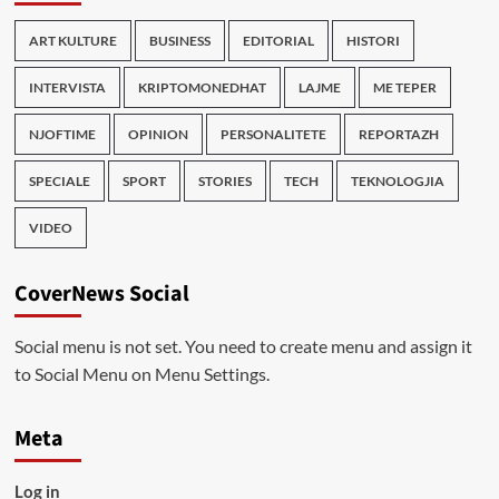
ART KULTURE
BUSINESS
EDITORIAL
HISTORI
INTERVISTA
KRIPTOMONEDHAT
LAJME
ME TEPER
NJOFTIME
OPINION
PERSONALITETE
REPORTAZH
SPECIALE
SPORT
STORIES
TECH
TEKNOLOGJIA
VIDEO
CoverNews Social
Social menu is not set. You need to create menu and assign it
to Social Menu on Menu Settings.
Meta
Log in