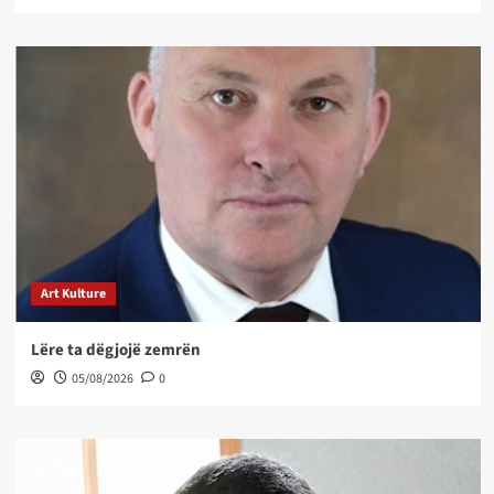
Art Kulture
Lëre ta dëgjojë zemrën
05/08/2026
0