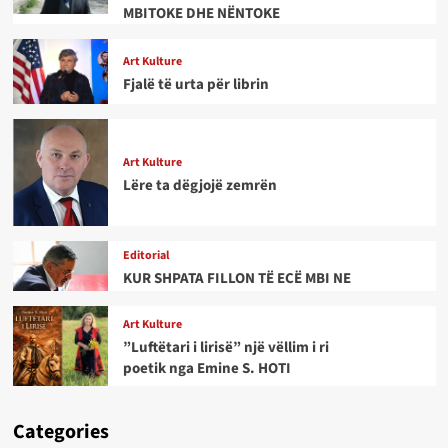
MBITOKE DHE NËNTOKE
Art Kulture
Fjalë të urta për librin
Art Kulture
Lëre ta dëgjojë zemrën
Editorial
KUR SHPATA FILLON TË ECË MBI NE
Art Kulture
”Luftëtari i lirisë” një vëllim i ri
poetik nga Emine S. HOTI
Categories