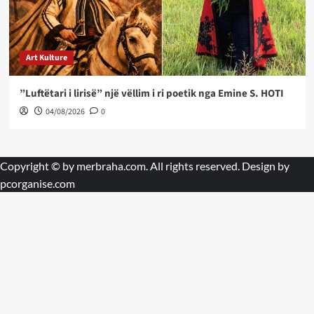
Art Kulture
”Luftëtari i lirisë” një vëllim i ri poetik nga Emine S. HOTI
04/08/2026
0
Copyright © by
merbraha.com
. All rights reserved. Design by
pcorganise.com