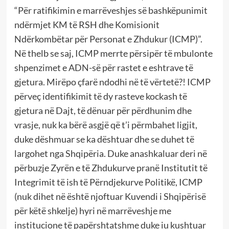
“Për ratifikimin e marrëveshjes së bashkëpunimit
ndërmjet KM të RSH dhe Komisionit
Ndërkombëtar për Personat e Zhdukur (ICMP)”.
Në thelb se saj, ICMP merrte përsipër të mbulonte
shpenzimet e ADN-së për rastet e eshtrave të
gjetura. Mirëpo çfarë ndodhi në të vërtetë?! ICMP
përveç identifikimit të dy rasteve kockash të
gjetura në Dajt, të dënuar për përdhunim dhe
vrasje, nuk ka bërë asgjë që t’i përmbahet ligjit,
duke dëshmuar se ka dështuar dhe se duhet të
largohet nga Shqipëria. Duke anashkaluar deri në
përbuzje Zyrën e të Zhdukurve pranë Institutit të
Integrimit të ish të Përndjekurve Politikë, ICMP
(nuk dihet në është njoftuar Kuvendi i Shqipërisë
për këtë shkelje) hyri në marrëveshje me
institucione të papërshtatshme duke iu kushtuar