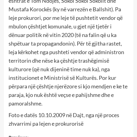
eshtrat e Tom Ndojës, Sokol Sokol Sokolit dhe
Mustafa Korockës (ky në varrezën e Ballshit). Pa
leje prokurori, por me leje të pushtetit vendor që
mbulon çështjet komunale, u gjet një tjetër i
dënuar politik në vitin 2020 (të na falin që u ka
shpëtuar ta propagandonin). Për të gjitha rastet,
leja kërkohet nga pushteti vendor që administron
territorin dhe nëse ka çështje trashëgimisë
kulturore (që nuk dijeninë time nuk ka), nga
institucionet e Ministrisë së Kulturës. Por kur
përpara një çështje njerëzore si kjo mendjen e ke te
paraja, kjo nuk është veçse e pahijshme dhe e
pamoralshme.
Foto e datës 10.10.2009 në Dajt, nga një proces
zhvarrimi pa lejen e prokurorisë