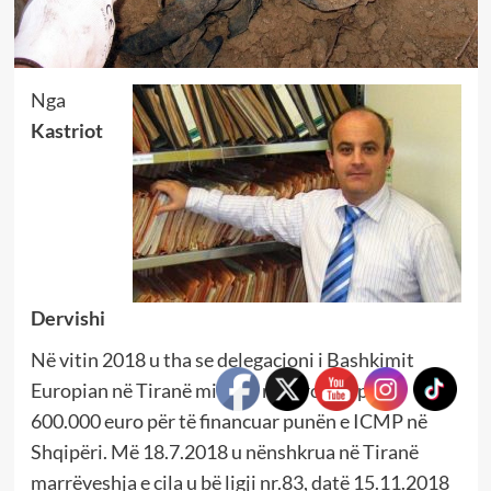
Nga
Kastriot
Dervishi
Në vitin 2018 u tha se delegacioni i Bashkimit
Europian në Tiranë miratoi një projekt prej
600.000 euro për të financuar punën e ICMP në
Shqipëri. Më 18.7.2018 u nënshkrua në Tiranë
marrëveshja e cila u bë ligji nr.83, datë 15.11.2018