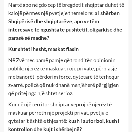
Nartë apo në çdo cep të bregdetit shqiptar duhet të
kalojë përmes një pyetjeje themelore:
a i shërben
Shqipërisë dhe shqiptarëve, apo vetëm
interesave të ngushta të pushtetit, oligarkisë dhe
parasë së madhe?
Kur shteti hesht, maskat flasin
Në Zvërnec pamë pamje që tronditën opinionin
publik: njerëz të maskuar, roje private, përplasje
me banorët, përdorim force, qytetarë të tërhequr
zvarrë, policë që nuk dhanë menjëherë përgjigjen
që pritej nga një shtet serioz.
Kur në një territor shqiptar veprojnë njerëz të
maskuar përreth një projekti privat, pyetja e
qytetarit është e thjeshtë:
kush i autorizoi, kush i
kontrollon dhe kujt i shërbejnë?