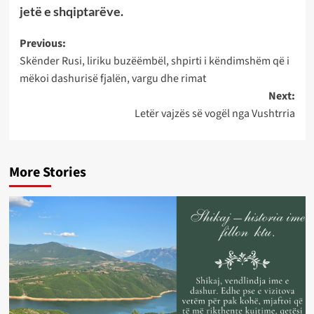
jetë e shqiptarëve.
Post
Previous:
Skënder Rusi, liriku buzëëmbël, shpirti i këndimshëm që i
navigation
mëkoi dashurisë fjalën, vargu dhe rimat
Next:
Letër vajzës së vogël nga Vushtrria
More Stories