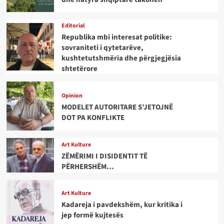
Editorial
Republika mbi interesat politike:
sovraniteti i qytetarëve,
kushtetutshmëria dhe përgjegjësia
shtetërore
Opinion
MODELET AUTORITARE S’JETOJNË
DOT PA KONFLIKTE
Art Kulture
ZËMËRIMI I DISIDENTIT TË
PËRHERSHËM…
Art Kulture
Kadareja i pavdekshëm, kur kritika i
jep formë kujtesës