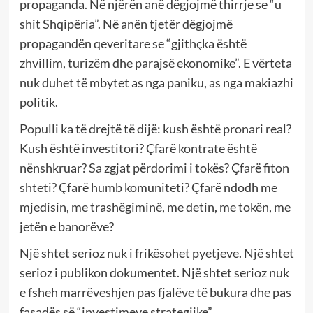
propaganda. Në njërën anë dëgjojmë thirrje se “u
shit Shqipëria”. Në anën tjetër dëgjojmë
propagandën qeveritare se “gjithçka është
zhvillim, turizëm dhe parajsë ekonomike”. E vërteta
nuk duhet të mbytet as nga paniku, as nga makiazhi
politik.
Populli ka të drejtë të dijë: kush është pronari real?
Kush është investitori? Çfarë kontrate është
nënshkruar? Sa zgjat përdorimi i tokës? Çfarë fiton
shteti? Çfarë humb komuniteti? Çfarë ndodh me
mjedisin, me trashëgiminë, me detin, me tokën, me
jetën e banorëve?
Një shtet serioz nuk i frikësohet pyetjeve. Një shtet
serioz i publikon dokumentet. Një shtet serioz nuk
e fsheh marrëveshjen pas fjalëve të bukura dhe pas
fasadës së “investimeve strategjike”.