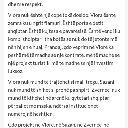
dhe me respekt.
Vlora nuk është një copë tokë dosido. Vlora është
zemra ku u ngrit flamuri. Është porta e detit
shqiptar. Është kujtesa e pavarësisë. Është vendi ku
kombi shqiptar i tha botës se nuk do të jetonte më
nën hijen e huaj. Prandaj, çdo veprim në Vlorë ka
peshë më të madhe se një kontratë, më të madhe se
një projekt turistik, më të madhe se një investim
luksoz.
Vlora nuk mund të trajtohet si mall tregu. Sazani
nuk mund të shihet si pronë pa shpirt. Zvërneci nuk
mund të kthehet në arenë ku qytetari shqiptar
përballet me maska, ndërsa institucionet
numërojnë heshtjen.
Çdo projekt në Vlorë, në Sazan, në Zvërnec, në