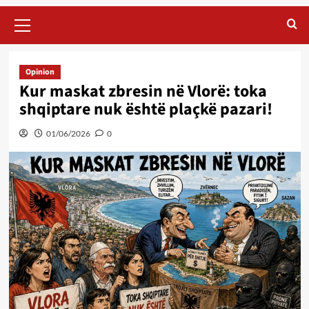
Primary
Menu
Opinion
Kur maskat zbresin në Vlorë: toka
shqiptare nuk është plaçkë pazari!
01/06/2026
0