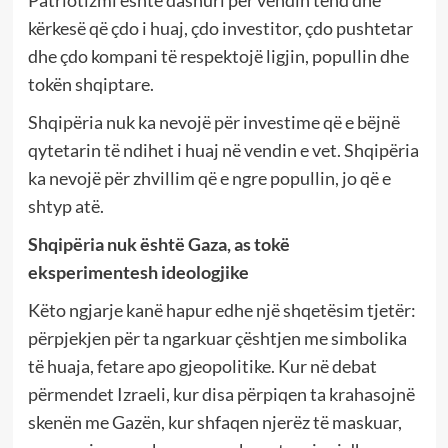
kërkesë që çdo i huaj, çdo investitor, çdo pushtetar
dhe çdo kompani të respektojë ligjin, popullin dhe
tokën shqiptare.
Shqipëria nuk ka nevojë për investime që e bëjnë
qytetarin të ndihet i huaj në vendin e vet. Shqipëria
ka nevojë për zhvillim që e ngre popullin, jo që e
shtyp atë.
Shqipëria nuk është Gaza, as tokë
eksperimentesh ideologjike
Këto ngjarje kanë hapur edhe një shqetësim tjetër:
përpjekjen për ta ngarkuar çështjen me simbolika
të huaja, fetare apo gjeopolitike. Kur në debat
përmendet Izraeli, kur disa përpiqen ta krahasojnë
skenën me Gazën, kur shfaqen njerëz të maskuar,