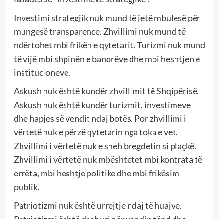
Investimi strategjik nuk mund të jetë mbulesë për
mungesë transparence. Zhvillimi nuk mund të
ndërtohet mbi frikën e qytetarit. Turizmi nuk mund
të vijë mbi shpinën e banorëve dhe mbi heshtjen e
institucioneve.
Askush nuk është kundër zhvillimit të Shqipërisë.
Askush nuk është kundër turizmit, investimeve
dhe hapjes së vendit ndaj botës. Por zhvillimi i
vërtetë nuk e përzë qytetarin nga toka e vet.
Zhvillimi i vërtetë nuk e sheh bregdetin si plaçkë.
Zhvillimi i vërtetë nuk mbështetet mbi kontrata të
errëta, mbi heshtje politike dhe mbi frikësim
publik.
Patriotizmi nuk është urrejtje ndaj të huajve.
Patriotizmi është dashuri për vendin tënd dhe