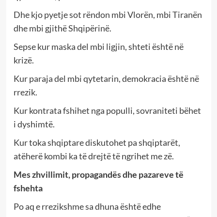
Dhe kjo pyetje sot rëndon mbi Vlorën, mbi Tiranën
dhe mbi gjithë Shqipërinë.
Sepse kur maska del mbi ligjin, shteti është në
krizë.
Kur paraja del mbi qytetarin, demokracia është në
rrezik.
Kur kontrata fshihet nga populli, sovraniteti bëhet
i dyshimtë.
Kur toka shqiptare diskutohet pa shqiptarët,
atëherë kombi ka të drejtë të ngrihet me zë.
Mes zhvillimit, propagandës dhe pazareve të
fshehta
Po aq e rrezikshme sa dhuna është edhe