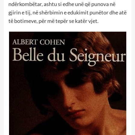
ndërkombëtar, ashtu si edhe unë që punova në
gjirin e tij, në shërbimin e edukimit punëtor dhe atë
të botimeve, për më tepër se katër vjet.