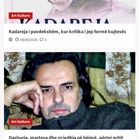
Art Kulture
Kadareja i pavdekshëm, kur kritika i jep formë kujtesës
08/08/2026
0
Art Kulture
Dashuria, martesa dhe zgjedhja që bëjmë, përtej mitit