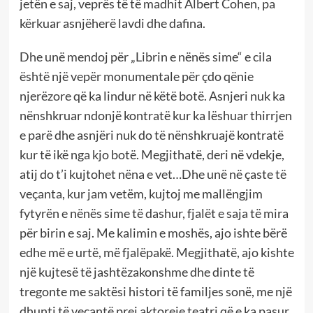
jetën e saj, veprës të të madhit Albert Cohen, pa
kërkuar asnjëherë lavdi dhe dafina.
Dhe unë mendoj për „Librin e nënës sime“ e cila
është një vepër monumentale për çdo qënie
njerëzore që ka lindur në këtë botë. Asnjeri nuk ka
nënshkruar ndonjë kontratë kur ka lëshuar thirrjen
e parë dhe asnjëri nuk do të nënshkruajë kontratë
kur të ikë nga kjo botë. Megjithatë, deri në vdekje,
atij do t’i kujtohet nëna e vet…Dhe unë në çaste të
veçanta, kur jam vetëm, kujtoj me mallëngjim
fytyrën e nënës sime të dashur, fjalët e saja të mira
për birin e saj. Me kalimin e moshës, ajo ishte bërë
edhe më e urtë, më fjalëpakë. Megjithatë, ajo kishte
një kujtesë të jashtëzakonshme dhe dinte të
tregonte me saktësi histori të familjes sonë, me një
dhunti të veçantë prej aktoreje teatri që e ka pasur