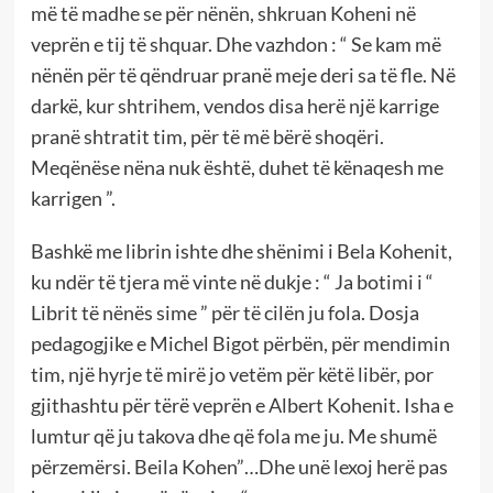
më të madhe se për nënën, shkruan Koheni në
veprën e tij të shquar. Dhe vazhdon : “ Se kam më
nënën për të qëndruar pranë meje deri sa të fle. Në
darkë, kur shtrihem, vendos disa herë një karrige
pranë shtratit tim, për të më bërë shoqëri.
Meqënëse nëna nuk është, duhet të kënaqesh me
karrigen ”.
Bashkë me librin ishte dhe shënimi i Bela Kohenit,
ku ndër të tjera më vinte në dukje : “ Ja botimi i “
Librit të nënës sime ” për të cilën ju fola. Dosja
pedagogjike e Michel Bigot përbën, për mendimin
tim, një hyrje të mirë jo vetëm për këtë libër, por
gjithashtu për tërë veprën e Albert Kohenit. Isha e
lumtur që ju takova dhe që fola me ju. Me shumë
përzemërsi. Beila Kohen”…Dhe unë lexoj herë pas