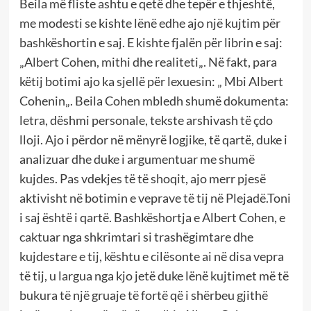
Beila më fliste ashtu e qetë dhe tepër e thjeshtë,
me modesti se kishte lënë edhe ajo një kujtim për
bashkëshortin e saj. E kishte fjalën për librin e saj:
„Albert Cohen, mithi dhe realiteti„. Në fakt, para
këtij botimi ajo ka sjellë për lexuesin: „ Mbi Albert
Cohenin„. Beila Cohen mbledh shumë dokumenta:
letra, dëshmi personale, tekste arshivash të çdo
lloji. Ajo i përdor në mënyrë logjike, të qartë, duke i
analizuar dhe duke i argumentuar me shumë
kujdes. Pas vdekjes të të shoqit, ajo merr pjesë
aktivisht në botimin e veprave të tij në Plejadë.Toni
i saj është i qartë. Bashkëshortja e Albert Cohen, e
caktuar nga shkrimtari si trashëgimtare dhe
kujdestare e tij, kështu e cilësonte ai në disa vepra
të tij, u largua nga kjo jetë duke lënë kujtimet më të
bukura të një gruaje të fortë që i shërbeu gjithë