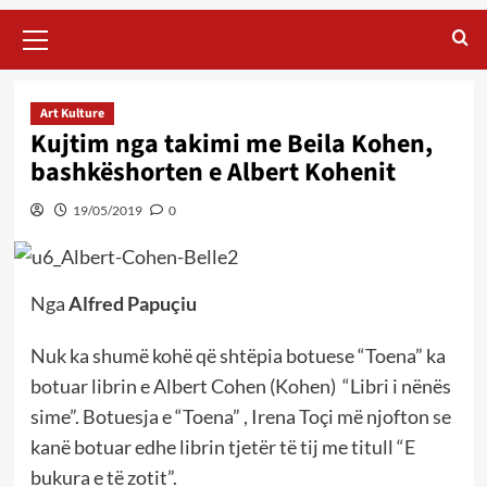
Primary
Menu
Art Kulture
Kujtim nga takimi me Beila Kohen,
bashkëshorten e Albert Kohenit
19/05/2019
0
Nga
Alfred Papuçiu
Nuk ka shumë kohë që shtëpia botuese “Toena” ka
botuar librin e Albert Cohen (Kohen) “Libri i nënës
sime”. Botuesja e “Toena” , Irena Toçi më njofton se
kanë botuar edhe librin tjetër të tij me titull “E
bukura e të zotit”.