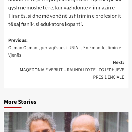
qysh në moshë të re, kur vazhdonte gjimnazin e
Tiranës, si dhe më vonë në ushtrimin e profesionit
të saj fisnik, si edukatore kopshti.
Post
Previous:
Osman Osmani, përfaqësues i UNIA- së në manifestimin e
navigation
Vjenës
Next:
MAQEDONIA E VERIUT – RAUNDI I DYTË I ZGJEDHJEVE
PRESIDENCIALE
More Stories