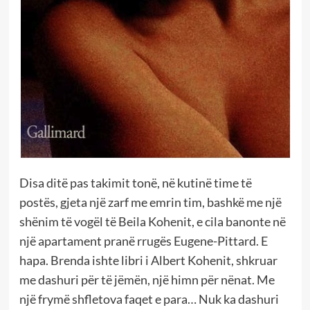
Disa ditë pas takimit tonë, në kutinë time të
postës, gjeta një zarf me emrin tim, bashkë me një
shënim të vogël të Beila Kohenit, e cila banonte në
një apartament pranë rrugës Eugene-Pittard. E
hapa. Brenda ishte libri i Albert Kohenit, shkruar
me dashuri për të jëmën, një himn për nënat. Me
një frymë shfletova faqet e para… Nuk ka dashuri