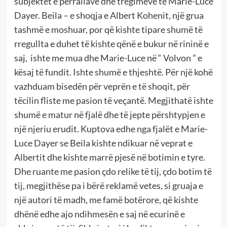
subjektet e përrallave dhe tregimeve të Marie-Luce
Dayer. Beila – e shoqja e Albert Kohenit, një grua
tashmë e moshuar, por që kishte tipare shumë të
rregullta e duhet të kishte qënë e bukur në rininë e
saj, ishte me mua dhe Marie-Luce në “ Volvon ” e
kësaj të fundit. Ishte shumë e thjeshtë. Për një kohë
vazhduam bisedën për veprën e të shoqit, për
tëcilin fliste me pasion të veçantë. Megjithatë ishte
shumë e matur në fjalë dhe të jepte përshtypjen e
një njeriu erudit. Kuptova edhe nga fjalët e Marie-
Luce Dayer se Beila kishte ndikuar në veprat e
Albertit dhe kishte marrë pjesë në botimin e tyre.
Dhe ruante me pasion çdo relike të tij, çdo botim të
tij, megjithëse pa i bërë reklamë vetes, si gruaja e
një autori të madh, me famë botërore, që kishte
dhënë edhe ajo ndihmesën e saj në ecurinë e