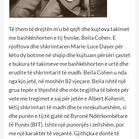
Të them të drejtën m’u bë qejfi dhe kujtova takimet
me bashkëshorten e tij fisnike, Beila Cohen. E
njoftova dhe shkrimtaren Marie-Luce Dayer për
këto dy botime në shqip dhe kujtuam përsëri çastet
e bukura të takimeve me bashkëshorten e urtë dhe
erudite të shkrimtarit të madh. Beila Cohen u nda
nga kjo jetë, në moshën 82 vjeçare. Beila ishtë një
grua tepër e thjeshtë dhe mbi te gjitha të bënte për
vete me tregimet e saj për jetën e Albert Kohenit,
këtij shkrimtari të madh dhe te mrekullueshëm, si
dhe punën e tij të gjatë në Byronë Ndërkombëtare
të Punës (BIT). Ishte një punonjës i zellshëm, por
me një karakter të veçantë. Gjithçka e donte të