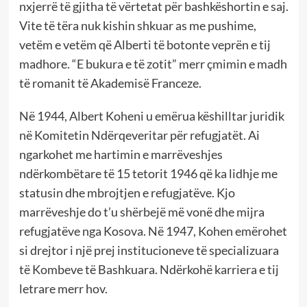
nxjerrë të gjitha të vërtetat për bashkëshortin e saj.
Vite të tëra nuk kishin shkuar as me pushime,
vetëm e vetëm që Alberti të botonte veprën e tij
madhore. “E bukura e të zotit” merr çmimin e madh
të romanit të Akademisë Franceze.
Në 1944, Albert Koheni u emërua këshilltar juridik
në Komitetin Ndërqeveritar për refugjatët. Ai
ngarkohet me hartimin e marrëveshjes
ndërkombëtare të 15 tetorit 1946 që ka lidhje me
statusin dhe mbrojtjen e refugjatëve. Kjo
marrëveshje do t’u shërbejë më vonë dhe mijra
refugjatëve nga Kosova. Në 1947, Kohen emërohet
si drejtor i një prej institucioneve të specializuara
të Kombeve të Bashkuara. Ndërkohë karriera e tij
letrare merr hov.