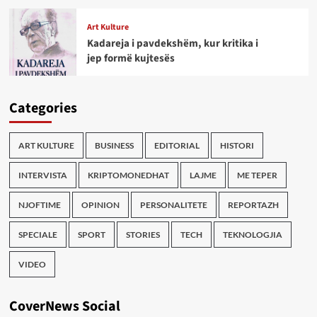
Art Kulture
Kadareja i pavdekshëm, kur kritika i
jep formë kujtesës
Categories
ART KULTURE
BUSINESS
EDITORIAL
HISTORI
INTERVISTA
KRIPTOMONEDHAT
LAJME
ME TEPER
NJOFTIME
OPINION
PERSONALITETE
REPORTAZH
SPECIALE
SPORT
STORIES
TECH
TEKNOLOGJIA
VIDEO
CoverNews Social