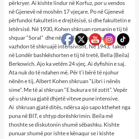
përkryer. Ai kishte lindur në Korfuz, por u vendos
në Gjenevë në moshën 17 vjeçare. Po në Gjenevë
përfundoi fakultetin e drejtësisë, si dhe fakultetin e
letërsisë. Në 1930, Kohen shkruan romanin e tij të
shquar “Soral” dhe në 1938 “Mangeclous”. Ai
vazhdon të shkruajë intensivisht. Në 1943, takon
në Londër bashkëshorten e tij të tretë, Bella (Beila)
Berkowich. Ajo ka vetëm 24 vjeç. Ai dyfishin e saj.
Ata nuk do të ndahen më. Për t’i bërë të njohur
nënën e tij, Albert Kohen shkruan “Libri i nënës
sime”. Me të ai shkruan “E bukura e të zotit”. Vepër
që u shkrua gjatë dhjetë viteve pune intensive.
Ai shkruan gjatë ditës, ndërsa ajo sapo kthehet nga
puna në BIT, e shtyp dorëshkrimin. Beila më
thoshte se diskutonin shumë sëbashku. Kishte
punuar shumë por ishte e kënaqur se i kishte