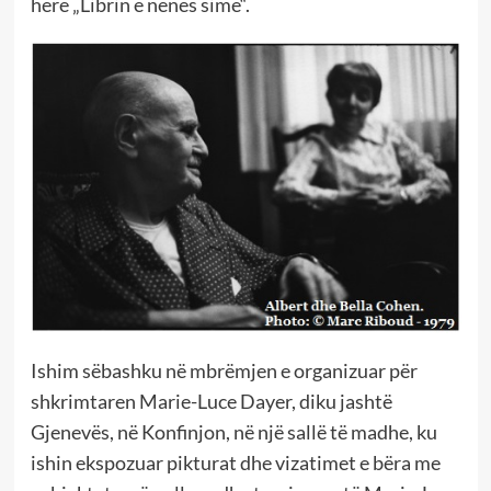
here „Librin e nënës sime“.
Ishim sëbashku në mbrëmjen e organizuar për
shkrimtaren Marie-Luce Dayer, diku jashtë
Gjenevës, në Konfinjon, në një sallë të madhe, ku
ishin ekspozuar pikturat dhe vizatimet e bëra me