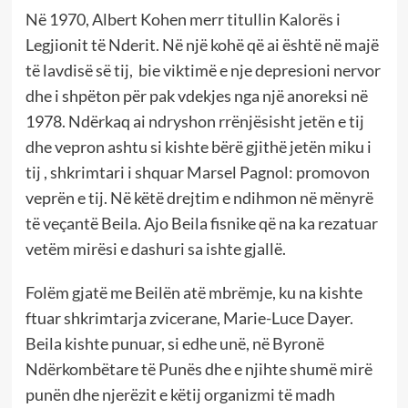
Në 1970, Albert Kohen merr titullin Kalorës i
Legjionit të Nderit. Në një kohë që ai është në majë
të lavdisë së tij, bie viktimë e nje depresioni nervor
dhe i shpëton për pak vdekjes nga një anoreksi në
1978. Ndërkaq ai ndryshon rrënjësisht jetën e tij
dhe vepron ashtu si kishte bërë gjithë jetën miku i
tij , shkrimtari i shquar Marsel Pagnol: promovon
veprën e tij. Në këtë drejtim e ndihmon në mënyrë
të veçantë Beila. Ajo Beila fisnike që na ka rezatuar
vetëm mirësi e dashuri sa ishte gjallë.
Folëm gjatë me Beilën atë mbrëmje, ku na kishte
ftuar shkrimtarja zvicerane, Marie-Luce Dayer.
Beila kishte punuar, si edhe unë, në Byronë
Ndërkombëtare të Punës dhe e njihte shumë mirë
punën dhe njerëzit e këtij organizmi të madh