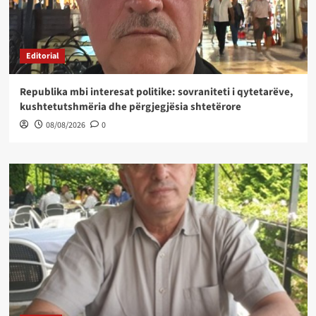
Editorial
Republika mbi interesat politike: sovraniteti i qytetarëve,
kushtetutshmëria dhe përgjegjësia shtetërore
08/08/2026
0