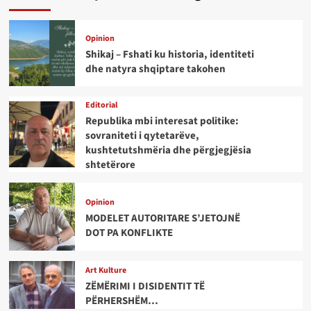
Opinion
Shikaj – Fshati ku historia, identiteti
dhe natyra shqiptare takohen
Editorial
Republika mbi interesat politike:
sovraniteti i qytetarëve,
kushtetutshmëria dhe përgjegjësia
shtetërore
Opinion
MODELET AUTORITARE S’JETOJNË
DOT PA KONFLIKTE
Art Kulture
ZËMËRIMI I DISIDENTIT TË
PËRHERSHËM…