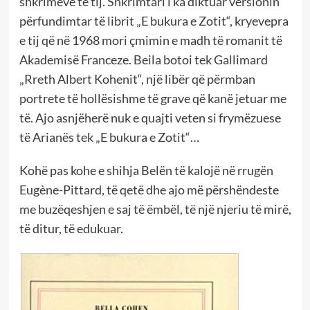
shkrimeve të tij. Shkrimtari i ka diktuar versionin
përfundimtar të librit „E bukura e Zotit“, kryevepra
e tij që në 1968 mori çmimin e madh të romanit të
Akademisë Franceze. Beila botoi tek Gallimard
„Rreth Albert Kohenit“, një libër që përmban
portrete të hollësishme të grave që kanë jetuar me
të. Ajo asnjëherë nuk e quajti veten si frymëzuese
të Arianës tek „E bukura e Zotit“…
Kohë pas kohe e shihja Belën të kalojë në rrugën
Eugène-Pittard, të qetë dhe ajo më përshëndeste
me buzëqeshjen e saj të ëmbël, të një njeriu të mirë,
të ditur, të edukuar.