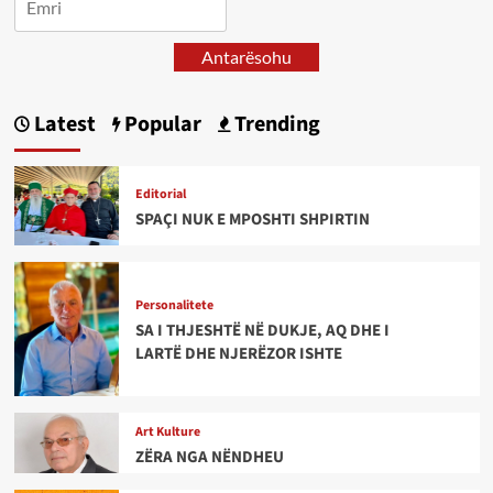
Antarësohu
Latest
Popular
Trending
Editorial
SPAÇI NUK E MPOSHTI SHPIRTIN
Personalitete
SA I THJESHTË NË DUKJE, AQ DHE I
LARTË DHE NJERËZOR ISHTE
Art Kulture
ZËRA NGA NËNDHEU