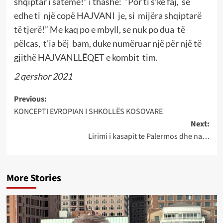
shqiptar i satëmë!” i thashë: “Por ti s’ke faj, se
edhe ti një copë HAJVANI je, si mijëra shqiptarë
të tjerë!” Me kaq po e mbyll, se nuk po dua të
pëlcas, t’ia bëj bam, duke numëruar një për një të
gjithë HAJVANLLËQET e kombit tim.
2 qershor 2021
Post
Previous:
KONCEPTI EVROPIAN I SHKOLLËS KOSOVARE
navigation
Next:
Lirimi i kasapit te Palermos dhe na…
More Stories