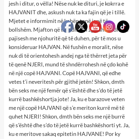
jesh i ditur, o vëlla! Nëse nuk ke dituri, je kokrra e
HAJVANIT dhe, askush nuk ta ka fajin që je i tillë.
Mjetet e informimit në kohën tonë janë të
bollshëm. Mjafton që ti të dish t’i zgjedhësh dhe të
pajisesh me njohuritë që të duhen, për të mos u
konsideruar HAJVAN. Në fushën e moralit, nëse
nuk di të orientohesh andej nga të thërret jeta për
të qenë NJERI, mund të shndërrohesh në çdo kohë
në një copë HAJVANI. Copë HAJVANI, që edhe
vetes t’i neveritesh për gjithë jetën! Shkon, dmth
bën seks me një femër që s’është dhe s’do të jetë
kurrë bashkëshortja jote! Ja, ku e barazove veten
me një copë HAJVANI që s’e meriton kurrë më të
quhet NJERI! Shkon, dmth bën seks me një burrë
që s’është dhe s’do të jetë kurrë bashkëshorti yt. Ja,
ku e meritove sakaq epitetin HAJVANE! Por ky