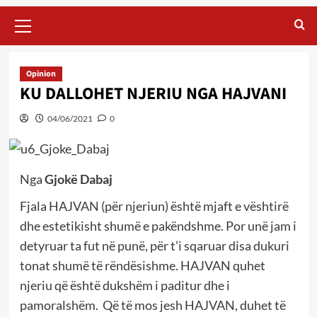
Primary
Menu
Opinion
KU DALLOHET NJERIU NGA HAJVANI
04/06/2021
0
Nga
Gjokë Dabaj
Fjala HAJVAN (për njeriun) është mjaft e vështirë
dhe estetikisht shumë e pakëndshme. Por unë jam i
detyruar ta fut në punë, për t’i sqaruar disa dukuri
tonat shumë të rëndësishme. HAJVAN quhet
njeriu që është dukshëm i paditur dhe i
pamoralshëm. Që të mos jesh HAJVAN, duhet të