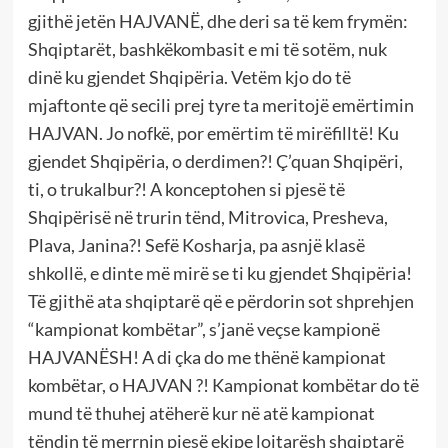
gjithë jetën HAJVANË, dhe deri sa të kem frymën:
Shqiptarët, bashkëkombasit e mi të sotëm, nuk
dinë ku gjendet Shqipëria. Vetëm kjo do të
mjaftonte që secili prej tyre ta meritojë emërtimin
HAJVAN. Jo nofkë, por emërtim të mirëfilltë! Ku
gjendet Shqipëria, o derdimen?! Ç’quan Shqipëri,
ti, o trukalbur?! A konceptohen si pjesë të
Shqipërisë në trurin tënd, Mitrovica, Presheva,
Plava, Janina?! Sefë Kosharja, pa asnjë klasë
shkollë, e dinte më mirë se ti ku gjendet Shqipëria!
Të gjithë ata shqiptarë që e përdorin sot shprehjen
“kampionat kombëtar”, s’janë veçse kampionë
HAJVANËSH! A di çka do me thënë kampionat
kombëtar, o HAJVAN ?! Kampionat kombëtar do të
mund të thuhej atëherë kur në atë kampionat
tëndin të merrnin pjesë ekipe lojtarësh shqiptarë