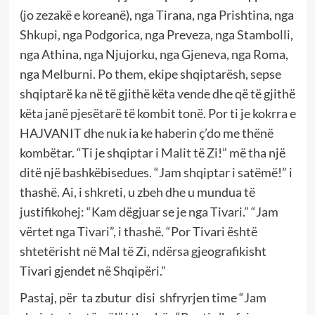
(jo zezakë e koreanë), nga Tirana, nga Prishtina, nga
Shkupi, nga Podgorica, nga Preveza, nga Stambolli,
nga Athina, nga Njujorku, nga Gjeneva, nga Roma,
nga Melburni. Po them, ekipe shqiptarësh, sepse
shqiptarë ka në të gjithë këta vende dhe që të gjithë
këta janë pjesëtarë të kombit tonë. Por ti je kokrra e
HAJVANIT dhe nuk ia ke haberin ç’do me thënë
kombëtar. “Ti je shqiptar i Malit të Zi!” më tha një
ditë një bashkëbisedues. “Jam shqiptar i satëmë!” i
thashë. Ai, i shkreti, u zbeh dhe u mundua të
justifikohej: “Kam dëgjuar se je nga Tivari.” “Jam
vërtet nga Tivari”, i thashë. “Por Tivari është
shtetërisht në Mal të Zi, ndërsa gjeografikisht
Tivari gjendet në Shqipëri.”
Pastaj, për ta zbutur disi shfryrjen time “Jam