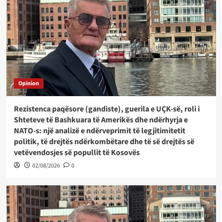
Opinion
Rezistenca paqësore (gandiste), guerila e UÇK-së, roli i
Shteteve të Bashkuara të Amerikës dhe ndërhyrja e
NATO-s: një analizë e ndërveprimit të legjitimitetit
politik, të drejtës ndërkombëtare dhe të së drejtës së
vetëvendosjes së popullit të Kosovës
02/08/2026
0