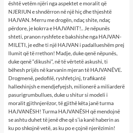
është vetëm njëri nga aspektet e moralit që
NJERIUN e shndërron në një hiç dhe thjeshtë
HAJVAN. Merru me drogën, ndaç shite, ndaç
përdore, je kokrra e HAJVANIT!.. Je nëpunës
shteti, pranon ryshfete e bakshishe nga HAJVAN-
MILETI, je edhe ti një HAJVAN i padallueshëm prej
llumit që të rrethon! Madje, duke qenë nëpunës,
duke qenë “dikushi”, në të vërtetë askushi, ti
bëhesh prijës në karvanin mjeran të HAJVANËVE.
Drogmenë, pedofilë, ryshfetçinj, trafikantë
hallexhinjsh e mendjefyejsh, milionerë a miliarderë
pasurigrumbullues, duke u shitur si modeli i
moralit gjithnjerëzor, të gjithë këta janë turma
HAJVANËSH! Turma HAJVANËSH që mendojnë
se ashtu duhet të jenë dhe që s’ia kanë haberin as
ku po shkojnë vetë, as ku po e çojnë njerëzimin!