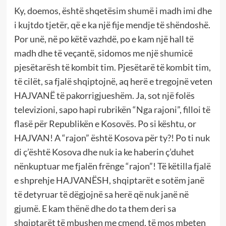
Ky, doemos, është shqetësim shumë i madh imi dhe
i kujtdo tjetër, që e ka një fije mendje të shëndoshë.
Por unë, në po këtë vazhdë, po e kam një hall të
madh dhe të veçantë, sidomos me një shumicë
pjesëtarësh të kombit tim. Pjesëtarë të kombit tim,
të cilët, sa fjalë shqiptojnë, aq herë e tregojnë veten
HAJVANË të pakorrigjueshëm. Ja, sot një folës
televizioni, sapo hapi rubrikën “Nga rajoni”, filloi të
flasë për Republikën e Kosovës. Po si kështu, or
HAJVAN! A “rajon” është Kosova për ty?! Po ti nuk
di ç’është Kosova dhe nuk ia ke haberin ç’duhet
nënkuptuar me fjalën frënge “rajon”! Të këtilla fjalë
e shprehje HAJVANËSH, shqiptarët e sotëm janë
të detyruar të dëgjojnë sa herë që nuk janë në
gjumë. E kam thënë dhe do ta them deri sa
shqiptarët të mbushen me çmend, të mos mbeten