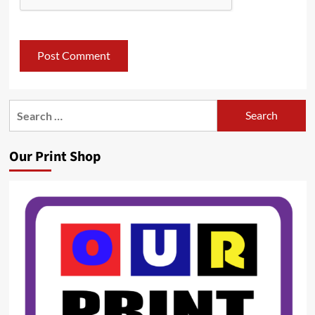
Search
for:
Our Print Shop