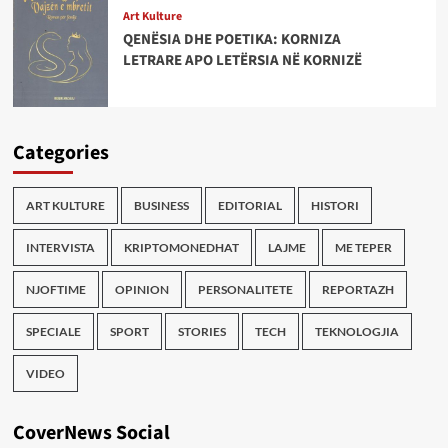
Art Kulture
QENËSIA DHE POETIKA: KORNIZA
LETRARE APO LETËRSIA NË KORNIZË
Categories
ART KULTURE
BUSINESS
EDITORIAL
HISTORI
INTERVISTA
KRIPTOMONEDHAT
LAJME
ME TEPER
NJOFTIME
OPINION
PERSONALITETE
REPORTAZH
SPECIALE
SPORT
STORIES
TECH
TEKNOLOGJIA
VIDEO
CoverNews Social