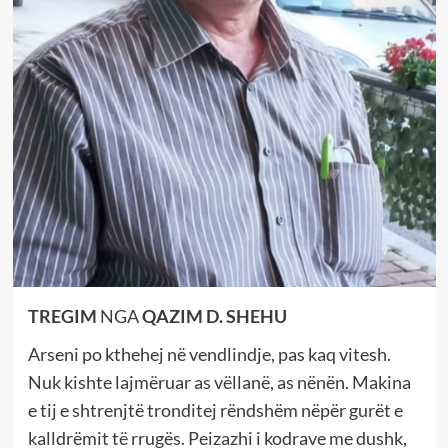
TREGIM
NGA
QAZIM D. SHEHU
Arseni po kthehej në vendlindje, pas kaq vitesh.
Nuk kishte lajmëruar as vëllanë, as nënën. Makina
e tij e shtrenjtë tronditej rëndshëm nëpër gurët e
kalldrëmit të rrugës. Peizazhi i kodrave me dushk,