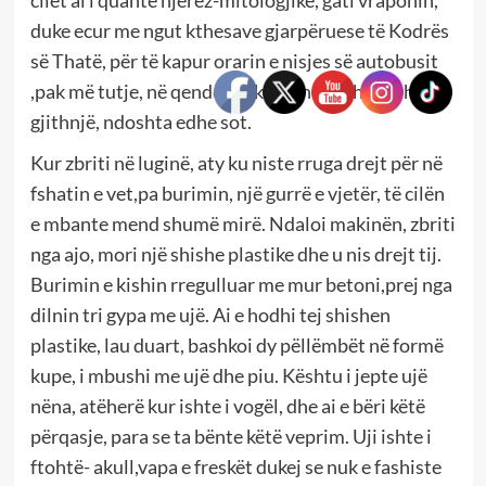
cilët ai i quante njerëz-mitologjikë, gati vraponin,
duke ecur me ngut kthesave gjarpëruese të Kodrës
së Thatë, për të kapur orarin e nisjes së autobusit
,pak më tutje, në qendër të komunës. Dhe kështu
gjithnjë, ndoshta edhe sot.
Kur zbriti në luginë, aty ku niste rruga drejt për në
fshatin e vet,pa burimin, një gurrë e vjetër, të cilën
e mbante mend shumë mirë. Ndaloi makinën, zbriti
nga ajo, mori një shishe plastike dhe u nis drejt tij.
Burimin e kishin rregulluar me mur betoni,prej nga
dilnin tri gypa me ujë. Ai e hodhi tej shishen
plastike, lau duart, bashkoi dy pëllëmbët në formë
kupe, i mbushi me ujë dhe piu. Kështu i jepte ujë
nëna, atëherë kur ishte i vogël, dhe ai e bëri këtë
përqasje, para se ta bënte këtë veprim. Uji ishte i
ftohtë- akull,vapa e freskët dukej se nuk e fashiste