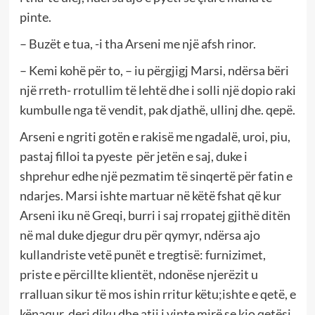
pinte.
– Buzët e tua, -i tha Arseni me një afsh rinor.
– Kemi kohë për to, – iu përgjigj Marsi, ndërsa bëri
një rreth- rrotullim të lehtë dhe i solli një dopio raki
kumbulle nga të vendit, pak djathë, ullinj dhe. qepë.
Arseni e ngriti gotën e rakisë me ngadalë, uroi, piu,
pastaj filloi ta pyeste për jetën e saj, duke i
shprehur edhe një pezmatim të sinqertë për fatin e
ndarjes. Marsi ishte martuar në këtë fshat që kur
Arseni iku në Greqi, burri i saj rropatej gjithë ditën
në mal duke djegur dru për qymyr, ndërsa ajo
kullandriste vetë punët e tregtisë: furnizimet,
priste e përcillte klientët, ndonëse njerëzit u
rralluan sikur të mos ishin rritur këtu;ishte e qetë, e
kënaqur deri diku dhe atij i vinte mirë se kjo qetësi