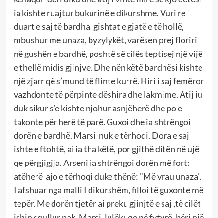
ia kishte ruajtur bukurinë e dikurshme. Vuri re
duart e saj të bardha, gishtat e gjatë e të hollë,
mbushur me unaza, byzylykët, varësen prej floriri
në gushën e bardhë, poshtë së cilës teptisej një vijë
e thellë midis gjinjve. Dhe nën këtë bardhësi kishte
një zjarr që s’mund të flinte kurrë. Hiri i saj femëror
vazhdonte të përpinte dëshira dhe lakmime. Atij iu
duk sikur s’e kishte njohur asnjëherë dhe po e
takonte për herë të parë. Guxoi dhe ia shtrëngoi
dorën e bardhë. Marsi nuk e tërhoqi. Dora e saj
ishte e ftohtë, ai ia tha këtë, por gjithë ditën në ujë,
qe përgjigjja. Arseni ia shtrëngoi dorën më fort:
atëherë ajo e tërhoqi duke thënë: ”Më vrau unaza”.
I afshuar nga malli I dikurshëm, filloi të guxonte më
tepër. Me dorën tjetër ai preku gjinjtë e saj ,të cilët
ishin squllur pak. Marsi, lulëkuqe në fytyrë, bëri një