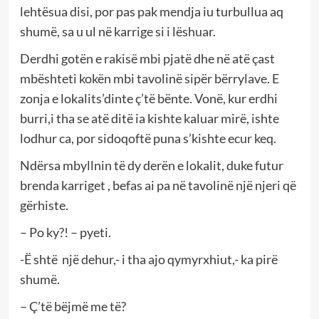
lehtësua disi, por pas pak mendja iu turbullua aq
shumë, sa u ul në karrige si i lëshuar.
Derdhi gotën e rakisë mbi pjatë dhe në atë çast
mbështeti kokën mbi tavolinë sipër bërrylave. E
zonja e lokalits’dinte ç’të bënte. Vonë, kur erdhi
burri,i tha se atë ditë ia kishte kaluar mirë, ishte
lodhur ca, por sidoqoftë puna s’kishte ecur keq.
Ndërsa mbyllnin të dy derën e lokalit, duke futur
brenda karriget , befas ai pa në tavolinë një njeri që
gërhiste.
– Po ky?! – pyeti.
-Ë shtë një dehur,- i tha ajo qymyrxhiut,- ka pirë
shumë.
– Ç’të bëjmë me të?