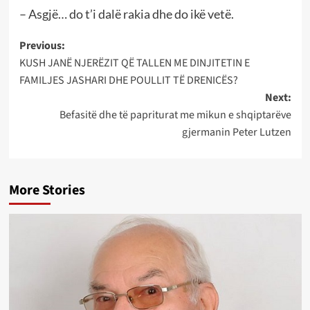
– Asgjë… do t’i dalë rakia dhe do ikë vetë.
Post
Previous:
KUSH JANË NJERËZIT QË TALLEN ME DINJITETIN E
navigation
FAMILJES JASHARI DHE POULLIT TË DRENICËS?
Next:
Befasitë dhe të papriturat me mikun e shqiptarëve
gjermanin Peter Lutzen
More Stories