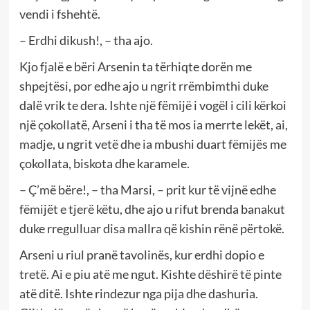
vendi i fshehtë.
– Erdhi dikush!, – tha ajo.
Kjo fjalë e bëri Arsenin ta tërhiqte dorën me
shpejtësi, por edhe ajo u ngrit rrëmbimthi duke
dalë vrik te dera. Ishte një fëmijë i vogël i cili kërkoi
një çokollatë, Arseni i tha të mos ia merrte lekët, ai,
madje, u ngrit vetë dhe ia mbushi duart fëmijës me
çokollata, biskota dhe karamele.
– Ç’më bëre!, – tha Marsi, – prit kur të vijnë edhe
fëmijët e tjerë këtu, dhe ajo u rifut brenda banakut
duke rregulluar disa mallra që kishin rënë përtokë.
Arseni u riul pranë tavolinës, kur erdhi dopio e
tretë. Ai e piu atë me ngut. Kishte dëshirë të pinte
atë ditë. Ishte rindezur nga pija dhe dashuria.