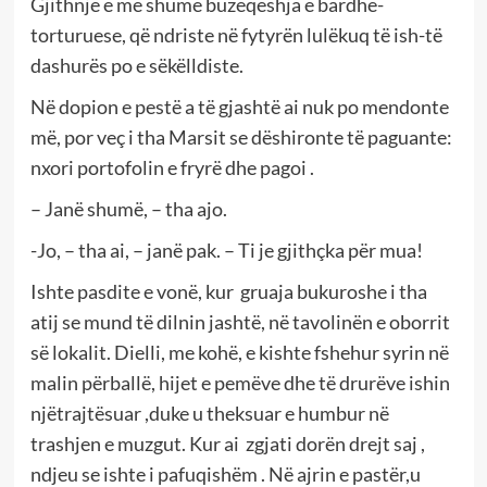
Gjithnjë e më shumë buzëqeshja e bardhë-
torturuese, që ndriste në fytyrën lulëkuq të ish-të
dashurës po e sëkëlldiste.
Në dopion e pestë a të gjashtë ai nuk po mendonte
më, por veç i tha Marsit se dëshironte të paguante:
nxori portofolin e fryrë dhe pagoi .
– Janë shumë, – tha ajo.
-Jo, – tha ai, – janë pak. – Ti je gjithçka për mua!
Ishte pasdite e vonë, kur gruaja bukuroshe i tha
atij se mund të dilnin jashtë, në tavolinën e oborrit
së lokalit. Dielli, me kohë, e kishte fshehur syrin në
malin përballë, hijet e pemëve dhe të drurëve ishin
njëtrajtësuar ,duke u theksuar e humbur në
trashjen e muzgut. Kur ai zgjati dorën drejt saj ,
ndjeu se ishte i pafuqishëm . Në ajrin e pastër,u