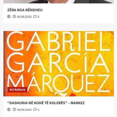
ZËRA NGA NËNDHEU
06/08/2026
0
Art Kulture
“DASHURIA NË KOHË TË KOLERËS” – MARKEZ
06/08/2026
0