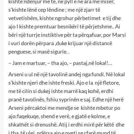
kishte ndenjur me të, në pyll e në ara me misër,
s’kishte lënë cep lëndine ; me një zjarr të
vetvetishëm, kishte ngrohur përbetimet e tij dhe
ajo I kishte premtuar besnikëri të përjetshme.. Ai
bëri një turrje instiktive për ta përqafuar, por Marsi
i vuri dorën përpara ,duke krijuar një distancë
penguese, si masë sigurie. .
– Jam e martuar, – tha ajo, – pastaj,në lokal!…
Arseni u ul në një tavolinë andej nga fundi. Në lokal
s’kishte njeri dhe ishte freski. Ajo e la një fletore,
me të cilin si dukej ishte marrë kaq kohë, erdhi
pranë tavolinës, fshiu syprinën e saj. Edhe një herë
Arseni përcaktoi me mendje se kishte mbetur po
ajo:faqekuqe, shend e verë, e gjatë e kolme, e
shkathët si drenushë. Atij i erdhi mirë për këtë dhe
i tha të ulej, ndërsa ajo e pyeti se çfarë mund të