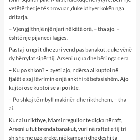
vetëtërheqje të sprovuar ,duke kthyer kokën nga
dritarja.
– Vjen gjithnjë një njeri në këtë orë, – tha ajo, –
është një pijanec i lagjes.
Pastaj u ngrit dhe zuri vend pas banakut ,duke vënë
dy bërrylat sipër tij. Arseni u çua dhe bëri nga dera.
– Ku po shkon? – pyeti ajo, ndërsa ai kuptoi në
fjalët e saj lëvrimin e një ankthi të befasishëm. Ajo
kujtoi ose kuptoi se ai po ikte.
– Po shkoj të mbyll makinën dhe rikthehem, – tha
ai.
Kur ai u rikthye, Marsi rregullonte diçka në raft,
Arseni u fut brenda banakut, vuri në raftet e tij tri
shishe me uzo greke, një kampari dhe deshi ta