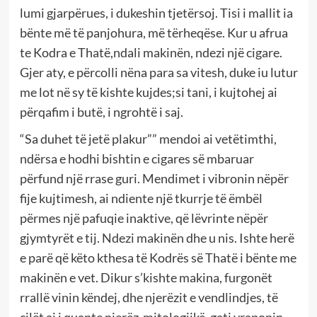
lumi gjarpërues, i dukeshin tjetërsoj. Tisi i mallit ia
bënte më të panjohura, më tërheqëse. Kur u afrua
te Kodra e Thatë,ndali makinën, ndezi një cigare.
Gjer aty, e përcolli nëna para sa vitesh, duke iu lutur
me lot në sy të kishte kujdes;si tani, i kujtohej ai
përqafim i butë, i ngrohtë i saj.
“Sa duhet të jetë plakur”” mendoi ai vetëtimthi,
ndërsa e hodhi bishtin e cigares së mbaruar
përfund një rrase guri. Mendimet i vibronin nëpër
fije kujtimesh, ai ndiente një tkurrje të ëmbël
përmes një pafuqie inaktive, që lëvrinte nëpër
gjymtyrët e tij. Ndezi makinën dhe u nis. Ishte herë
e parë që këto kthesa të Kodrës së Thatë i bënte me
makinën e vet. Dikur s’kishte makina, furgonët
rrallë vinin këndej, dhe njerëzit e vendlindjes, të