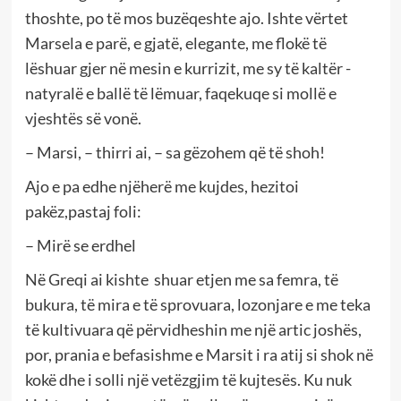
thoshte, po të mos buzëqeshte ajo. Ishte vërtet
Marsela e parë, e gjatë, elegante, me flokë të
lëshuar gjer në mesin e kurrizit, me sy të kaltër -
natyralë e ballë të lëmuar, faqekuqe si mollë e
vjeshtës së vonë.
– Marsi, – thirri ai, – sa gëzohem që të shoh!
Ajo e pa edhe njëherë me kujdes, hezitoi
pakëz,pastaj foli:
– Mirë se erdhel
Në Greqi ai kishte shuar etjen me sa femra, të
bukura, të mira e të sprovuara, lozonjare e me teka
të kultivuara që përvidheshin me një artic joshës,
por, prania e befasishme e Marsit i ra atij si shok në
kokë dhe i solli një vetëzgjim të kujtesës. Ku nuk