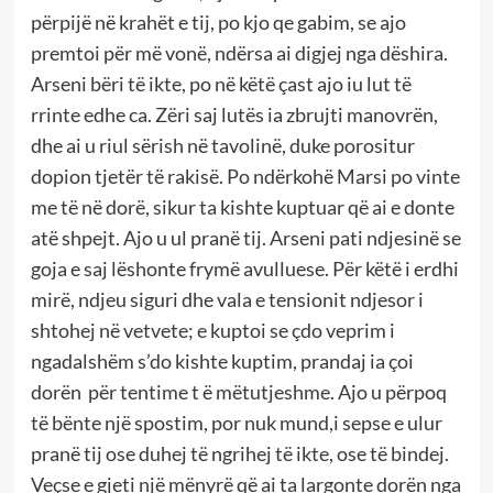
përpijë në krahët e tij, po kjo qe gabim, se ajo
premtoi për më vonë, ndërsa ai digjej nga dëshira.
Arseni bëri të ikte, po në këtë çast ajo iu lut të
rrinte edhe ca. Zëri saj lutës ia zbrujti manovrën,
dhe ai u riul sërish në tavolinë, duke porositur
dopion tjetër të rakisë. Po ndërkohë Marsi po vinte
me të në dorë, sikur ta kishte kuptuar që ai e donte
atë shpejt. Ajo u ul pranë tij. Arseni pati ndjesinë se
goja e saj lëshonte frymë avulluese. Për këtë i erdhi
mirë, ndjeu siguri dhe vala e tensionit ndjesor i
shtohej në vetvete; e kuptoi se çdo veprim i
ngadalshëm s’do kishte kuptim, prandaj ia çoi
dorën për tentime t ë mëtutjeshme. Ajo u përpoq
të bënte një spostim, por nuk mund,i sepse e ulur
pranë tij ose duhej të ngrihej të ikte, ose të bindej.
Veçse e gjeti një mënyrë që ai ta largonte dorën nga