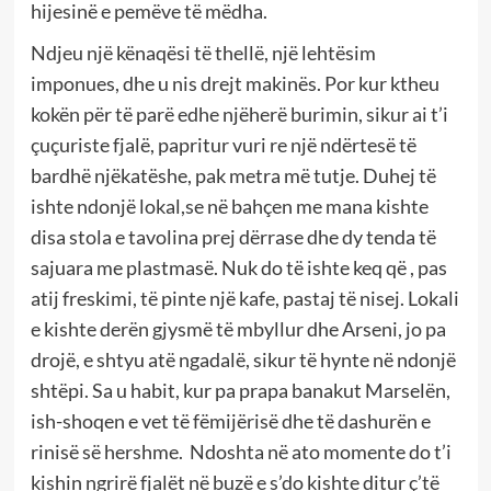
hijesinë e pemëve të mëdha.
Ndjeu një kënaqësi të thellë, një lehtësim
imponues, dhe u nis drejt makinës. Por kur ktheu
kokën për të parë edhe njëherë burimin, sikur ai t’i
çuçuriste fjalë, papritur vuri re një ndërtesë të
bardhë njëkatëshe, pak metra më tutje. Duhej të
ishte ndonjë lokal,se në bahçen me mana kishte
disa stola e tavolina prej dërrase dhe dy tenda të
sajuara me plastmasë. Nuk do të ishte keq që , pas
atij freskimi, të pinte një kafe, pastaj të nisej. Lokali
e kishte derën gjysmë të mbyllur dhe Arseni, jo pa
drojë, e shtyu atë ngadalë, sikur të hynte në ndonjë
shtëpi. Sa u habit, kur pa prapa banakut Marselën,
ish-shoqen e vet të fëmijërisë dhe të dashurën e
rinisë së hershme. Ndoshta në ato momente do t’i
kishin ngrirë fjalët në buzë e s’do kishte ditur ç’të