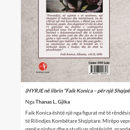
(HYRJE në librin “Faik Konica – për një Shqipë
Nga
Thanas L. Gjika
Faik Konica është një nga figurat më të rëndës
të Rilindjes Kombëtare Shqiptare. Mirëpo vepra
qenë e njohur dhe e studiuar plotësisht, pranda