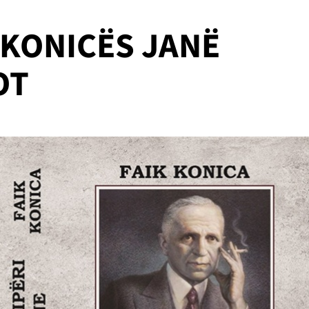
K KONICËS JANË
OT