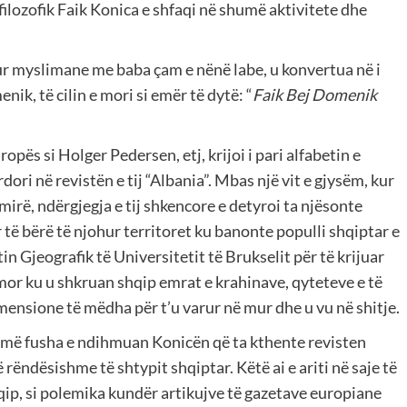
e filozofik Faik Konica e shfaqi në shumë aktivitete dhe
asur myslimane me baba çam e nënë labe, u konvertua në i
k, të cilin e mori si emër të dytë: “
Faik Bej Domenik
ës si Holger Pedersen, etj, krijoi i pari alfabetin e
ori në revistën e tij “Albania”. Mbas një vit e gjysëm, kur
 mirë, ndërgjegja e tij shkencore e detyroi ta njësonte
r të bërë të njohur territoret ku banonte populli shqiptar e
 Gjeografik të Universitetit të Brukselit për të krijuar
mor ku u shkruan shqip emrat e krahinave, qyteteve e të
mensione të mëdha për t’u varur në mur dhe u vu në shitje.
humë fusha e ndihmuan Konicën që ta kthente revisten
rëndësishme të shtypit shqiptar. Këtë ai e ariti në saje të
qip, si polemika kundër artikujve të gazetave europiane