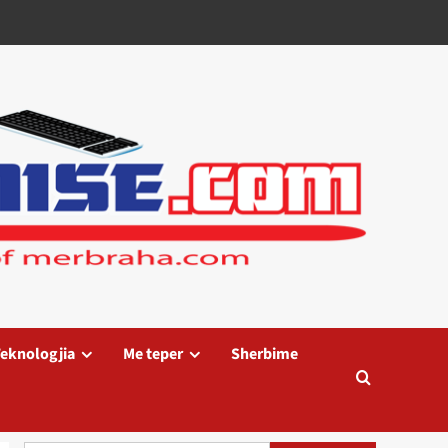
eknologjia
Me teper
Sherbime