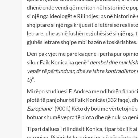
dhënë ende vendi që meriton në historinë e pop
si një nga ideologët e Rilindjes; as në historinë 
shqiptare si një nga krijuesit e letërsisë realiste
letrare; dhe as në fushën e gjuhësisë si një nga
gjuhës letrare shqipe mbi bazën e toskërishtes.
Deri pak vjet më parë ka qënë i përhapur opinio
sikur Faik Konica ka qenë “
dembel dhe nuk kish
vepër të përfunduar, dhe se ishte kontradiktor 
tij
“.
Mirëpo studiuesi F. Andrea me ndihmën financia
plotë të panjohur të Faik Konicës (332 faqe), dh
Europiane
” (900 f.) Këto dy botime vërtetojnë 
botuar shumë vepra të plota dhe që nuk ka qenë
Tipari dallues i rilindësit Konica, tipar të cilit 
europian. Pikërisht ky orientim, që përbënte the