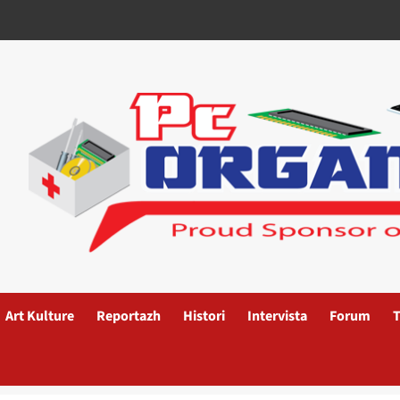
Art Kulture
Reportazh
Histori
Intervista
Forum
T