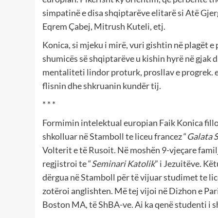
simpatinë e disa shqiptarëve elitarë si Atë Gjer
Eqrem Çabej, Mitrush Kuteli, etj.
Konica, si mjeku i mirë, vuri gishtin në plagët 
shumicës së shqiptarëve u kishin hyrë në gjak d
mentaliteti lindor proturk, prosllav e progrek. e
flisnin dhe shkruanin kundër tij.
* * *
Formimin intelektual europian Faik Konica filloi 
shkolluar në Stamboll te liceu francez “
Galata S
Volterit e të Rusoit. Në moshën 9-vjeçare familj
regjistroi te “
Seminari Katolik
” i Jezuitëve. Kë
dërgua në Stamboll për të vijuar studimet te lic
zotëroi anglishten. Më tej vijoi në Dizhon e Par
Boston MA, të ShBA-ve. Ai ka qenë studenti i shkë