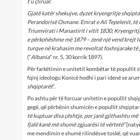
t’u
ç
liruar.
Gjatë katër shekujve, dyzet kryengritje
shqipta
Perandorisë Osmane. Emrat e Ali Tepelenit, t
Triumvirati i Manastirit i vitit 1830, Kryengrit
e përkohëshme më 1879 – zenë një vend krejt t
turqve në krahasim me revoltat foshnjarake të 
(“
Albania
” nr. 5, 30 korrik 1897).
Për farkëtimin e unitetit kombëtar të popullit 
fqinj ideologu Konicë hodhi i pari idenë se arum
shqiptarët
“.
Po ashtu për të forcuar unitetin e popullit shqi
gegë, që përbënin shumicën e popullit shqiptar:
të kuptuar disa
ç
ë
shtje, por jan
ë
gjithashtu m
ë
fjalë kanë më shumë zgjuarësi të vërtetë”
[natyr
me mendimin e shumë rilindësve toskë, që vuani