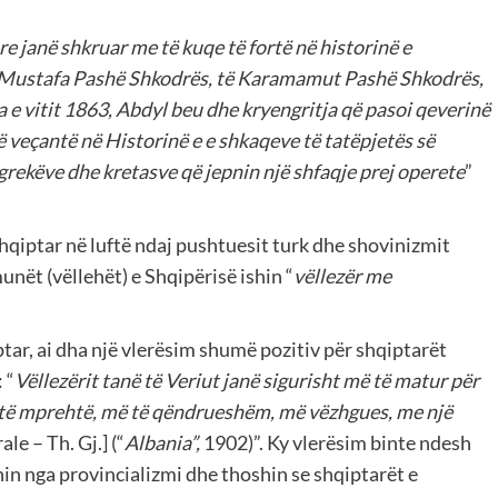
re jan
ë shkruar me të kuqe të fortë në historinë e
ë Mustafa Pashë Shkodrës, të Karamamut Pashë Shkodrës,
ja e vitit 1863, Abdyl beu dhe kryengritja që pasoi qeverinë
ë ve
ç
antë në Historinë e e shkaqeve të tatëpjetës së
grekëve dhe kretasve që jepnin një shfaqje prej operete
”
shqiptar në luftë ndaj pushtuesit turk dhe shovinizmit
unët (vëllehët) e Shqipërisë ishin “
vëllezër me
ptar, ai dha një vlerësim shumë pozitiv për shqiptarët
 “
Vëllezërit tanë të Veriut janë sigurisht më të matur për
 të mprehtë, më të qëndrueshëm, më vëzhgues, me një
ale – Th. Gj.] (“
Albania”,
1902)”. Ky vlerësim binte ndesh
n nga provincializmi dhe thoshin se shqiptarët e