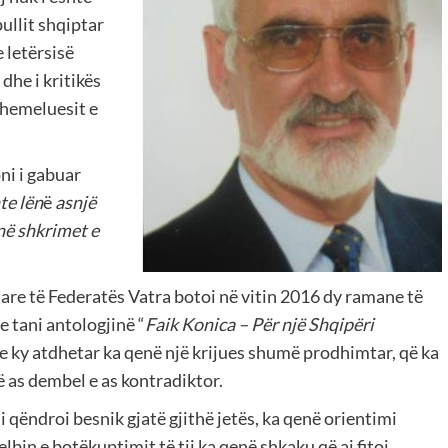
ullit shqiptar
e letërsisë
 dhe i kritikës
 themeluesit e
ni i gabuar
te lën
ë
asnjë
në shkrimet e
re të Federatës Vatra botoi në vitin 2016 dy ramane të
e tani antologjinë “
Faik Konica – Për një Shqipëri
se ky atdhetar ka qenë një krijues shumë prodhimtar, që ka
 as dembel e as kontradiktor.
ai i qëndroi besnik gjatë gjithë jetës, ka qenë orientimi
lbin e botëkuptimit të tij ka qenë shkaku që ai fitoi