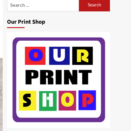
Search
for:
Our Print Shop