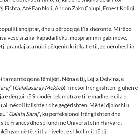
gj Fishta, Atë Fan Noli, Andon Zako Çajupi, Ernest Koliqi,
e popullit shqiptar, dhe u përpoq që t’ia shëronte. Mirëpo
isa vese si zilia, kapadaillëku, mospranimi i gabimeve,
tj, prandaj ata nuk i pëlqenin kritikat e tij, zemëroheshin,
ta merrte që në fëmijëri. Nëna e tij, Lejla Delvina, e
araj
” (
Galatasaray Mekteb
), i mësoi frëngjishten, gjuhën e
a e dërgoi në Shkodër tek motra e tij e madhe, e cila e
tu ai mësoi italishten dhe gegërishten. Më tej djaloshi u
eu “
Galata Saraj
“, ku perfeksionoi frëngjishten dhe
is të Francës dhe së fundi në Universitetin Harvard,
lqyer në të gjitha nivelet e shkollimit të tij.