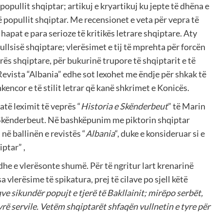
popullit shqiptar; artikuj e kryartikuj ku jepte të dhëna e
ë popullit shqiptar. Me recensionet e veta për vepra të
apat e para serioze të kritikës letrare shqiptare. Aty
ullsisë shqiptare; vlerësimet e tij të mprehta për forcën
rës shqiptare, për bukurinë trupore të shqiptarit e të
. Revista “Albania” edhe sot lexohet me ëndje për shkak të
hkencor e të stilit letrar që kanë shkrimet e Konicës.
atë leximit të veprës “
Historia e Skënderbeut
” të Marin
t Skënderbeut. Në bashkëpunim me piktorin shqiptar
në ballinën e revistës “
Albania
“, duke e konsideruar si e
ptar” ,
he e vlerësonte shumë. Për të ngritur lart krenarinë
 vlerësime të spikatura, prej të cilave po sjell këtë
e sikundër popujt e tjerë të Bakllainit; mirëpo serbët,
rë servile. Vetëm shqiptarët shfaqën vullnetin e tyre për