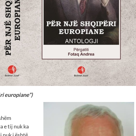
ri europiane”)
ishëm
 e tij nuk ka
j nuk i është