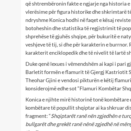
që shtrembëronin fakte e ngjarje nga historia e 
vlerësime për figura historike dhe shkrimtarë t
ndryshme Konica hodhi në faqet e kësaj reviste h
botoheshin dhe statistika të regjistrimit të pop
shprehëse të gjuhës shqipe, për bukuritë e naty
veshjeve të tij, si dhe për karakterin e burrnor
karakterit enciklopedik dhe të nivelit të lartë s
Duke qenë lexues i vëmendshëm ai kapi i pari gj
Barletit formën e flamurit të Gjergj Kastrioti
Theohar Gjini e vendosi pikturën e këtij flamuri 
konsiderojmë edhe sot “Flamuri Kombëtar Shqi
Konica e njihte mirë historinë tonë kombëtare d
kombëtare të popullit shqiptar ai ka shkruar disa
fragment: “
Shqiptarët ranë nën zgjedhën e turqv
bullgarët dhe grekët ranë nënë zgjedhë në mëny