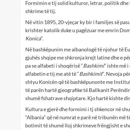
Formimin e tij solid kulturor, letrar, politik dh
shkrime të tij.
Në vitin 1895, 20-vjeçar ky bir i familjes së p
krishter katolik duke u pagëzuar me emrin Domeni
Konica
“.
Në bashkëpunim me albanologë të njohur të Europ
gjuhës shqipe me shkronja krejt latine dhe e përd
pa se alfabeti i shoqërisë “
Bashkimi
” ishte më i
alfabetin e tij me atë të “
Bashkimit
“. Nevoja pë
shtyu Konicën që të bashkëpunonte me Institutin
të parën hartë gjeografike të Ballkanit Perëndi
shumë fshatrave shqiptare. Kjo hartë kishte di
Kultura e gjerë dhe formimi i tj shkencor në s
“Albania” që në numrat e parë në tribunën më të 
botimit të shumë lloj shkrimeve frëngjisht e sh