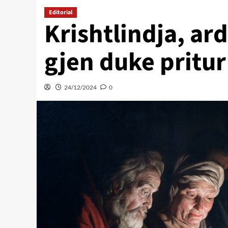
Editorial
Krishtlindja, ar
gjen duke pritur
24/12/2024
0