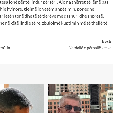
tesa jonë për të lindur përsëri. Ajo na thërret të lëmë pas
dhje hyjnore, gjejmë jo vetëm shpëtimin, por edhe
ar jetën tonë dhe të të tjerëve me dashuri dhe shpresë.
he në këtë lindje të re, zbulojmë kuptimin më të thellë të
Next:
rm”-in
Vërdallë e përballë viteve