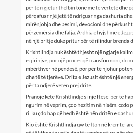
për të rigjetur thelbin tonë më të vërtetë dhe p
përqafuar një jetë të ndriçuar nga dashuria dhe
mirënjohja dhe besimi, devocioni dhe përkusht
përzemërsia dhe falja. Ardhja e hyjshme e Jezus
në një pritje duke pritur për të rilindur brenda dr
Krishtlindja nuk është thjesht një ngjarje kali
e qirinjve, por një proces që transformon çdo mo
mbërthyer në pendesë, por për të njohur potenci
dhe të të tjerëve. Drita e Jezusit është një ene
për ta ndjerë veten prej drite.
Pranoje këtë Krishtlindje si një ftesë, për të h
ngurim në veprim, çdo hezitim në nisëm, ccdo pasig
ri, ku çdo hap që hedh është nën dritën e dashu
Kjo është Krishtlindja qw të fton në kremte, ar
që të kthen te vetja dhe të vendos në rrugën d