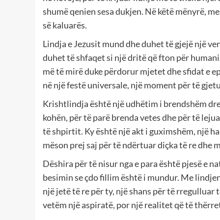
shumë qenien sesa dukjen. Në këtë mënyrë, mesazh
së kaluarës.
Lindja e Jezusit mund dhe duhet të gjejë një ven
duhet të shfaqet si një dritë që fton për humani
më të mirë duke përdorur mjetet dhe sfidat e 
në një festë universale, një moment për të gjet
Krishtlindja është një udhëtim i brendshëm drejt
kohën, për të parë brenda vetes dhe për të lejuar
të shpirtit. Ky është një akt i guximshëm, një h
mëson prej saj për të ndërtuar diçka të re dhe m
Dëshira për të nisur nga e para është pjesë e na
besimin se çdo fillim është i mundur. Me lindje
një jetë të re për ty, një shans për të rregullua
vetëm një aspiratë, por një realitet që të thërret