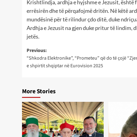
Krishtlindja, ardhja e hyjshme e Jezusit, është f
errësirën dhe të përqafojmë dritën. Në këtë ar
mundësinë për të rilindur çdo ditë, duke ndriçu
Ardhja e Jezusit na gjen duke pritur të lindim, d
jetës.
Post
Previous:
“Shkodra Elektronike”, “Prometeu” që do të çojë “Zje
navigation
e shpirtit shqiptar në Eurovision 2025
More Stories