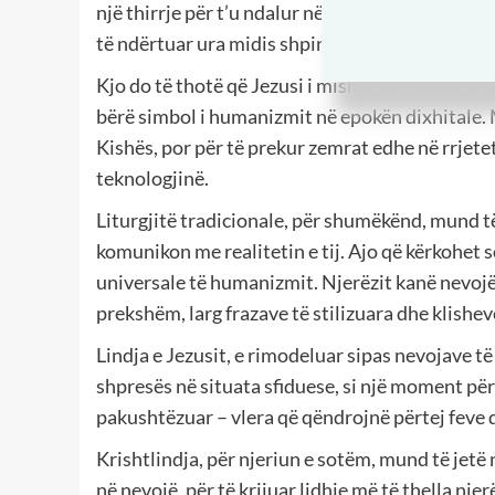
një thirrje për t’u ndalur në një botë të përshp
të ndërtuar ura midis shpirtërores dhe teknolog
Kjo do të thotë që Jezusi i mishëruar mund të “
bërë simbol i humanizmit në epokën dixhitale. M
Kishës, por për të prekur zemrat edhe në rrjete
teknologjinë.
Liturgjitë tradicionale, për shumëkënd, mund të
komunikon me realitetin e tij. Ajo që kërkohet s
universale të humanizmit. Njerëzit kanë nevoj
prekshëm, larg frazave të stilizuara dhe klishe
Lindja e Jezusit, e rimodeluar sipas nevojave të
shpresës në situata sfiduese, si një moment për
pakushtëzuar – vlera që qëndrojnë përtej feve 
Krishtlindja, për njeriun e sotëm, mund të jetë 
në nevojë, për të krijuar lidhje më të thella n