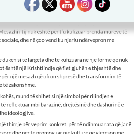
ejtuar, për të rigjetur kuptimin në mesin e rrëmujës dhe për
jisë.
zbresë” sot në algoritmet që na drejtojnë jetën, duke u
esazhi i tij nuk është për t’u kufizuar brenda mureve të
t sociale, dhe në çdo vend ku njeriu ndërvepron me
 duken si të largëta dhe të kufizuara në një formë që nuk
ot është një Krishtlindje që flet gjuhën e thjeshtë dhe
ë për një mesazh që ofron shpresë dhe transformim të
ve të zakonshme.
 kohës, mund të shihet si një simbol për rilindjen e
 të reflektuar mbi barazinë, drejtësinë dhe dashurinë e
dhe ideologjive.
një thirrje për veprim konkret, për të ndihmuar ata që janë
jerëzore dhe për të promovuar një kulturë që vlerëson më