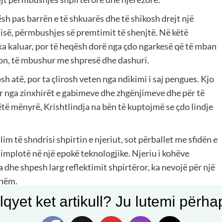
lësh pas barrën e të shkuarës dhe të shikosh drejt një
sisë, përmbushjes së premtimit të shenjtë. Në këtë
a kaluar, por të heqësh dorë nga çdo ngarkesë që të mban
on, të mbushur me shpresë dhe dashuri.
h atë, por ta çlirosh veten nga ndikimi i saj pengues. Kjo
ar nga zinxhirët e gabimeve dhe zhgënjimeve dhe për të
këtë mënyrë, Krishtlindja na bën të kuptojmë se çdo lindje
lim të shndrisi shpirtin e njeriut, sot përballet me sfidën e
implotë në një epokë teknologjike. Njeriu i kohëve
 dhe shpesh larg reflektimit shpirtëror, ka nevojë për një
shëm.
qyet ket artikull? Ju lutemi përhapn
t jo si një përvjetor i largët i një ngjarjeje historike,
 njeriut. Pranimi i lindjes së Jezusit mund të shihet si