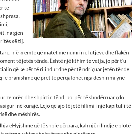
ër të
 shpresa,
imi,
it, na gjen
itës së tij.
mtare, një kremte që matët me numrin e lutjeve dhe flakën
ment të jetës tënde. Është një kthim te vetja, jo për t’u
alin që ke për të rilindur dhe për të ndriçuar jetën tënde
rgji e pranishme që pret të përqafohet nga dëshirimi ynë
apur zemrën dhe shpirtin tënd, po, për të shndërruar çdo
uri në kurajë. Lejo që ajo të jetë fillimi i një kapitulli të
risë dhe mëshirës.
dhja eHyjshme që të shpie përpara, kah një rilindje e plotë
rejt përmbushjes shpirtërore dhe njerëzore.