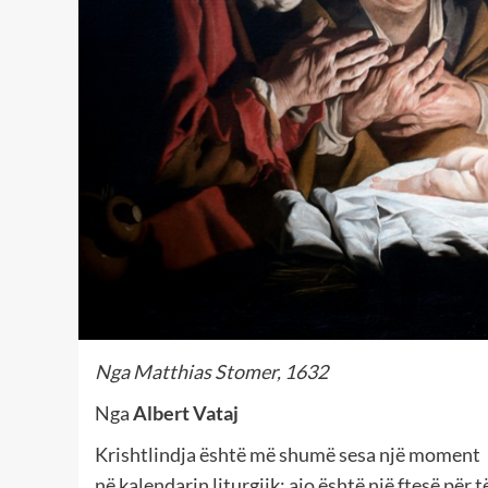
Nga Matthias Stomer, 1632
Nga
Albert Vataj
Krishtlindja është më shumë sesa një moment
në kalendarin liturgjik; ajo është një ftesë për të