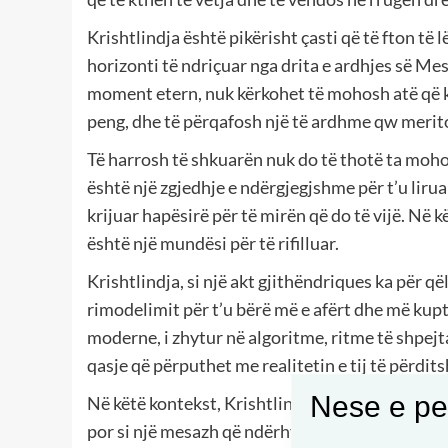
Krishtlindja është pikërisht çasti që të fton të 
horizonti të ndriçuar nga drita e ardhjes së Me
moment etern, nuk kërkohet të mohosh atë që k
peng, dhe të përqafosh një të ardhme qw merit
Të harrosh të shkuarën nuk do të thotë ta mohos
është një zgjedhje e ndërgjegjshme për t’u liru
krijuar hapësirë për të mirën që do të vijë. Në 
është një mundësi për të rifilluar.
Krishtlindja, si një akt gjithëndriques ka për qël
rimodelimit për t’u bërë më e afërt dhe më kupt
moderne, i zhytur në algoritme, ritme të shpejta
qasje që përputhet me realitetin e tij të përdit
Nese e pel
Në këtë kontekst, Krishtlindja mund të rimodelohe
por si një mesazh që ndërhyn në përditshmërinë e