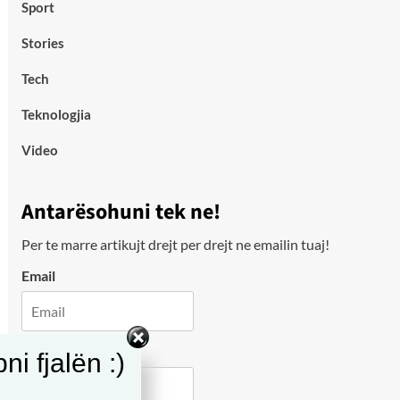
Sport
Stories
Tech
Teknologjia
Video
Antarësohuni tek ne!
Per te marre artikujt drejt per drejt ne emailin tuaj!
Email
City
i fjalën :)