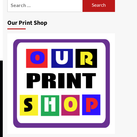
Search
for:
Our Print Shop