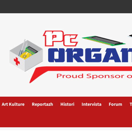
Art Kulture
Reportazh
Histori
Intervista
Forum
T