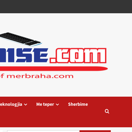
eknologjia
Me teper
Sherbime