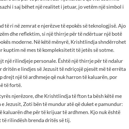
i i saj bëhet një realitet i jetuar, jo vetëm një simbol i
d të ri në zemrat e njerëzve të epokës së teknologjisë. Ajo
zëm dhe reflektim, si një thirrje për të ndërtuar një botë
epokës moderne. Në këtë mënyrë, Krishtlindja shndërrohet
ur kuptim në mes të kompleksitetit të jetës së sotme.
 një rilindjeje personale. Është një thirrje për të ndalur
 dritën e lindjes së Jezusit të ndriçojë pjesët më të errëta
ap drejt një të ardhmeje që nuk harron të kaluarën, por
ë të fortë.
tyrës njerëzore, dhe Krishtlindja të fton ta bësh këtë me
n e Jezusit, Zoti bën të mundur atë që duket e pamundur:
r të kaluarën dhe për të krijuar të ardhmen. Kjo nuk është
 të rilindësh brenda dritës së tij.