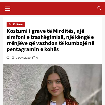
Primary
Menu
Art Kulture
Kostumi i grave të Mirditës, një
simfoni e trashëgimisë, një këngë e
rrënjëve që vazhdon të kumbojë në
pentagramin e kohës
21/07/2025
0