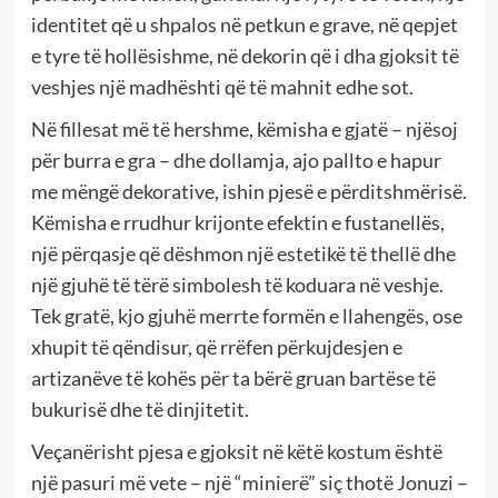
identitet që u shpalos në petkun e grave, në qepjet
e tyre të hollësishme, në dekorin që i dha gjoksit të
veshjes një madhështi që të mahnit edhe sot.
Në fillesat më të hershme, këmisha e gjatë – njësoj
për burra e gra – dhe dollamja, ajo pallto e hapur
me mëngë dekorative, ishin pjesë e përditshmërisë.
Këmisha e rrudhur krijonte efektin e fustanellës,
një përqasje që dëshmon një estetikë të thellë dhe
një gjuhë të tërë simbolesh të koduara në veshje.
Tek gratë, kjo gjuhë merrte formën e llahengës, ose
xhupit të qëndisur, që rrëfen përkujdesjen e
artizanëve të kohës për ta bërë gruan bartëse të
bukurisë dhe të dinjitetit.
Veçanërisht pjesa e gjoksit në këtë kostum është
një pasuri më vete – një “minierë” siç thotë Jonuzi –