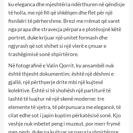
ku eleganca dhe mjeshtëria ndërthuren në qëndisje
të holla, me një fill që shkëlqen dhe flet për një
fisnikëri të përhershme. Brezi me rrëmat që varet
nga prapa dhe stravecja përpara e plotësojnë këtë
portret, duke krijuar një unitet formash dhe
ngjyrash që sot shihet si një vlerë e çmuar e
trashëgimisë sonë shpirtërore.
Në fotografinë e Valin Qorrit, ky ansambël nuk
është thjesht dokumentim; është një dëshmi e
gjallë, një përthyerje drite mbi një kujtesë
kolektive. Është si të shohësh një partiturë të
lashtë të luajtur në një skenë moderne: tre
elemente të vjetra, të përpunuara me elegancë, të
cilat edhe sot i japin kuptim përkatësisë sonë. Kjo
veshje nuk mbetet peng i muzeut, por merr frymë
mes nesh, duke na kujtuar se pasuria shpirtërore