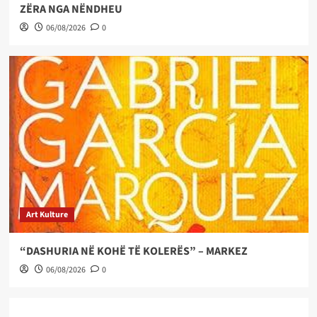
ZËRA NGA NËNDHEU
06/08/2026
0
Art Kulture
“DASHURIA NË KOHË TË KOLERËS” – MARKEZ
06/08/2026
0