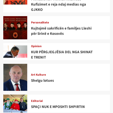
Kufizimet e reja ndaj medias nga
GJKKO
Personalitete
Kujtojmë sakrificën e familjes Lleshi
për lirinë e Kosovës
Opinion
KUR PËRGJEGJËSIA DEL NGA SHINAT
E TRENIT
Art Kulture
Shelgu lotues
Editorial
SPAÇI NUK E MPOSHTI SHPIRTIN