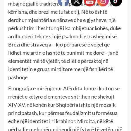
mbajnë gjallë traditën: xhupi i grave, mangorja –
këmisha, dhe brezi me tufat e tij. Në to është
derdhur mjeshtëria e nënave dhe e gjysheve, një
përkushtim i heshtur që i ka mbijetuar kohës, duke
ardhur deri tek ne si një psalmodi e trashëgimisë.
Brezi dhe stravecja – kjo përparëse e vogël që
lidhet me artin e lashtë të punimit me dorë – janë
elementët më të vjetër, të cilët e përcaktojnë
identitetin e gruas mirditore me një fisnikëri të
pashoqe.
Etnografja e mirënjohur Afërdita Jonuzi kujton se
rrënjët e këtyre elementeve shtrihen në shekujt
XIV-XV, në kohën kur Shqipëria ishte një mozaik
principatash, kur përmes feudalizmit u formësua
edhe një identitet i ri krahinor. Mirdita, në këtë
përballje me kohën, gdhendi një fytyrë të vetën, një