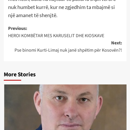
nuk humbet kurrë, kur ne zgjedhim ta mbajmë si
një amanet të shenjtë.
Post
Previous:
HEROI KOMBËTAR MES KARUSELIT DHE KIOSKAVE
navigation
Next:
Pse binomi Kurti-Limaj nuk janë shpëtim për Kosovën?!
More Stories