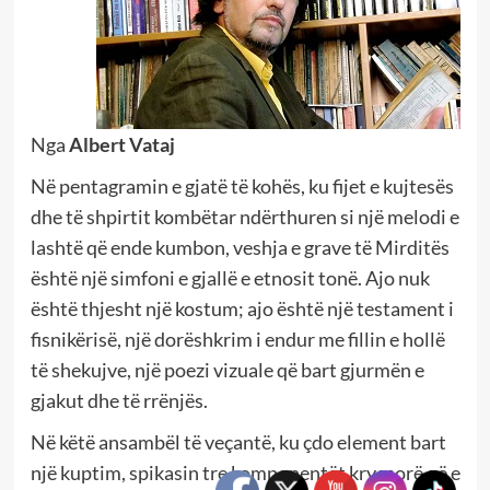
Nga
Albert Vataj
Në pentagramin e gjatë të kohës, ku fijet e kujtesës
dhe të shpirtit kombëtar ndërthuren si një melodi e
lashtë që ende kumbon, veshja e grave të Mirditës
është një simfoni e gjallë e etnosit tonë. Ajo nuk
është thjesht një kostum; ajo është një testament i
fisnikërisë, një dorëshkrim i endur me fillin e hollë
të shekujve, një poezi vizuale që bart gjurmën e
gjakut dhe të rrënjës.
Në këtë ansambël të veçantë, ku çdo element bart
një kuptim, spikasin tre komponentët kryesorë që e