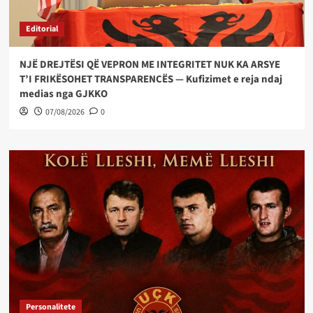
Editorial
NJË DREJTËSI QË VEPRON ME INTEGRITET NUK KA ARSYE
T’I FRIKËSOHET TRANSPARENCËS — Kufizimet e reja ndaj
medias nga GJKKO
07/08/2026
0
Personalitete