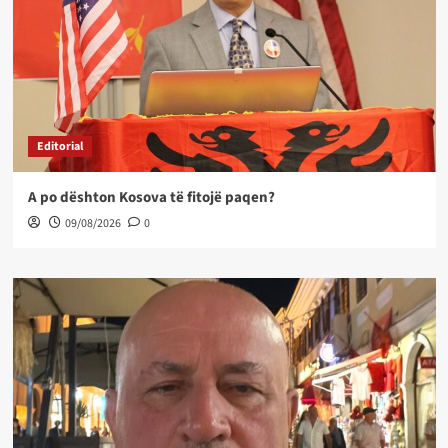
Editorial
A po dështon Kosova të fitojë paqen?
09/08/2026
0