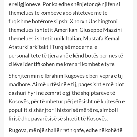
e religjioneve. Por ka edhe shënjetor që njifen si
themelues të kombeve apo shteteve më të
fuqishme botërore si psh: Xhorxh Uashingtoni
themelues i shtetit Amerikan, Giuseppe Mazzini
themelues i shtetit unik Italian, Mustafa Kemal
Ataturki arkitekt i Turqisë moderne, e
personalitete të tjera anë e kënd botës permes të
cilëve identifikohen me krenari kombet e tyre.
Shënjtërimin e Ibrahim Rugovës e bëri vepra e tij
madhore. Ai më urtësinë e tij, paqesisht e më plot
dashuri hyri në zemrat e gjithë shqiptarëve të
Kosovës, për të mbetur përjetësisht në kujtesën e
popullit si shënjtor i historisë më të re, simbol i
lirisë dhe pavarësisë së shtetit të Kosovës.
Rugova, më një shallë rreth qafe, edhe në kohë të