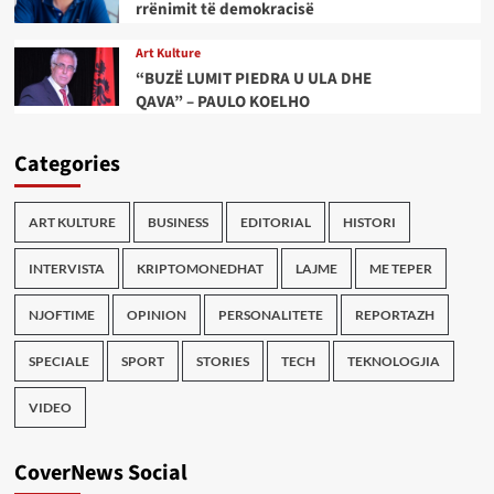
rrënimit të demokracisë
Art Kulture
“BUZË LUMIT PIEDRA U ULA DHE
QAVA” – PAULO KOELHO
Categories
ART KULTURE
BUSINESS
EDITORIAL
HISTORI
INTERVISTA
KRIPTOMONEDHAT
LAJME
ME TEPER
NJOFTIME
OPINION
PERSONALITETE
REPORTAZH
SPECIALE
SPORT
STORIES
TECH
TEKNOLOGJIA
VIDEO
CoverNews Social