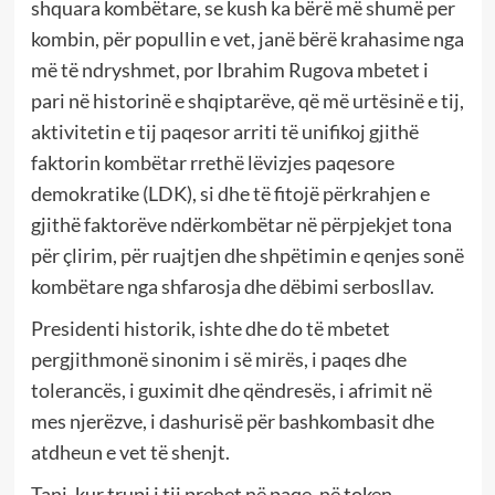
shquara kombëtare, se kush ka bërë më shumë per
kombin, për popullin e vet, janë bërë krahasime nga
më të ndryshmet, por Ibrahim Rugova mbetet i
pari në historinë e shqiptarëve, që më urtësinë e tij,
aktivitetin e tij paqesor arriti të unifikoj gjithë
faktorin kombëtar rrethë lëvizjes paqesore
demokratike (LDK), si dhe të fitojë përkrahjen e
gjithë faktorëve ndërkombëtar në përpjekjet tona
për çlirim, për ruajtjen dhe shpëtimin e qenjes sonë
kombëtare nga shfarosja dhe dëbimi serbosllav.
Presidenti historik, ishte dhe do të mbetet
pergjithmonë sinonim i së mirës, i paqes dhe
tolerancës, i guximit dhe qëndresës, i afrimit në
mes njerëzve, i dashurisë për bashkombasit dhe
atdheun e vet të shenjt.
Tani, kur trupi i tij prehet në paqe, në token