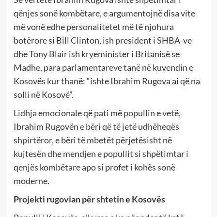
qënjes sonë kombëtare, e argumentojnë disa vite
më vonë edhe personalitetet më të njohura
botërore si Bill Clinton, ish president i SHBA-ve
dhe Tony Blair ish kryeminister i Britanisë se
Madhe, para parlamentareve tanë në kuvendin e
Kosovës kur thanë: “ishte Ibrahim Rugova ai që na
solli në Kosovë”.
Lidhja emocionale që pati më popullin e vetë,
Ibrahim Rugovën e bëri që të jetë udhëheqës
shpirtëror, e bëri të mbetët përjetësisht në
kujtesën dhe mendjen e popullit si shpëtimtar i
qenjës kombëtare apo si profet i kohës sonë
moderne.
Projekti rugovian për shtetin e Kosovës