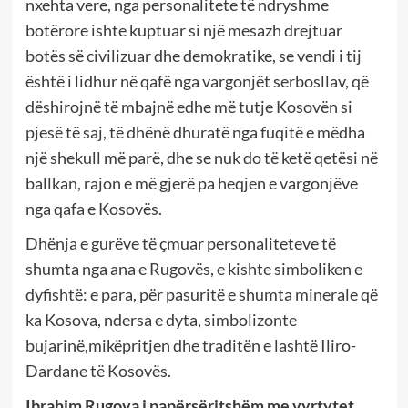
nxehta vere, nga personalitete të ndryshme
botërore ishte kuptuar si një mesazh drejtuar
botës së civilizuar dhe demokratike, se vendi i tij
është i lidhur në qafë nga vargonjët serbosllav, që
dëshirojnë të mbajnë edhe më tutje Kosovën si
pjesë të saj, të dhënë dhuratë nga fuqitë e mëdha
një shekull më parë, dhe se nuk do të ketë qetësi në
ballkan, rajon e më gjerë pa heqjen e vargonjëve
nga qafa e Kosovës.
Dhënja e gurëve të çmuar personaliteteve të
shumta nga ana e Rugovës, e kishte simboliken e
dyfishtë: e para, për pasuritë e shumta minerale që
ka Kosova, ndersa e dyta, simbolizonte
bujarinë,mikëpritjen dhe traditën e lashtë Iliro-
Dardane të Kosovës.
Ibrahim Rugova i papërsëritshëm me vyrtytet