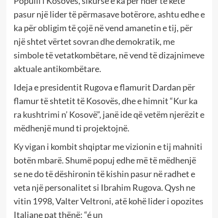
Populli i Kosovës, sikurse e ka për nder të ketë
pasur një lider të përmasave botërore, ashtu edhe e
ka për obligim të çojë në vend amanetin e tij, për
një shtet vërtet sovran dhe demokratik, me
simbole të vetatkombëtare, në vend të dizajnimeve
aktuale antikombëtare.
Ideja e presidentit Rugova e flamurit Dardan për
flamur të shtetit të Kosovës, dhe e himnit “Kur ka
ra kushtrimi n’ Kosovë”, janë ide që vetëm njerëzit e
mëdhenjë mund ti projektojnë.
Ky vigan i kombit shqiptar me vizionin e tij mahniti
botën mbarë. Shumë popuj edhe më të mëdhenjë
se ne do të dëshironin të kishin pasur në radhet e
veta një personalitet si Ibrahim Rugova. Qysh ne
vitin 1998, Valter Veltroni, atë kohë lider i opozites
Italiane pat thënë: “é un