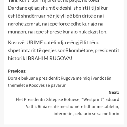
Dardane që aq shumë e deshi, shpirti i tij sikur
është shndërruar në një yll që bën dritë e na i
ngrohë zemrat, na jepë forcë edhe kur ajo na
mungon, na jepë shpresë kur ajo nuk ekziston.
Kosovë, URIME datëlindja e ëngjëllit tënd,
shpetimtarit të qenjes sonë kombëtare, presidentit
historik IBRAHIM RUGOVA!
Post
Previous:
Dora e bekuar e presidentit Rugova me miq i vendosën
navigation
themelet e Kosovës së pavarur
Next:
Flet Presidenti i Shtëpisë Botuese, “Westprint”, Eduard
Vathi: Rinia është më shumë e lidhur me tabletin,
internetin, celularin se sa me librin