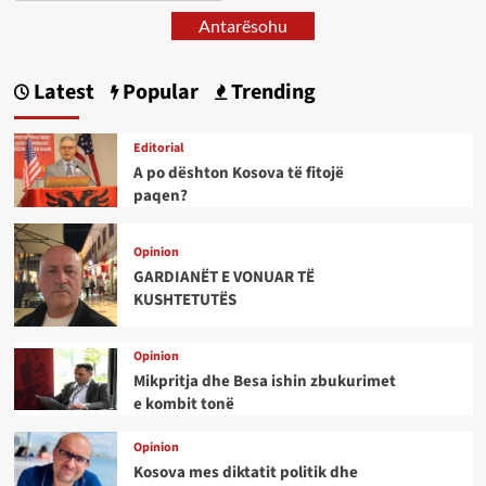
Antarësohu
Latest
Popular
Trending
Editorial
A po dështon Kosova të fitojë
paqen?
Opinion
GARDIANËT E VONUAR TË
KUSHTETUTËS
Opinion
Mikpritja dhe Besa ishin zbukurimet
e kombit tonë
Opinion
Kosova mes diktatit politik dhe