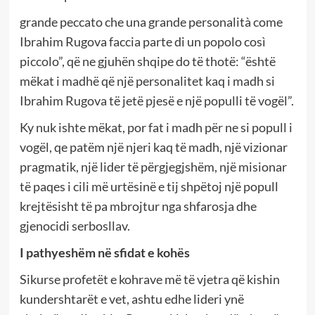
grande peccato che una grande personalità come
Ibrahim Rugova faccia parte di un popolo così
piccolo”, që ne gjuhën shqipe do të thotë: “është
mëkat i madhë që një personalitet kaq i madh si
Ibrahim Rugova të jetë pjesë e një populli të vogël”.
Ky nuk ishte mëkat, por fat i madh për ne si popull i
vogël, qe patëm një njeri kaq të madh, një vizionar
pragmatik, një lider të përgjegjshëm, një misionar
të paqes i cili më urtësinë e tij shpëtoj një popull
krejtësisht të pa mbrojtur nga shfarosja dhe
gjenocidi serbosllav.
I pathyeshëm në sfidat e kohës
Sikurse profetët e kohrave më të vjetra që kishin
kundershtarët e vet, ashtu edhe lideri ynë