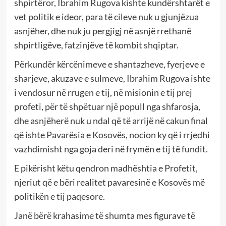
shpirtëror, Ibrahim Rugova kishte kundërshtarët e
vet politik e ideor, para të cileve nuk u gjunjëzua
asnjëher, dhe nuk ju pergjigj në asnjë rrethanë
shpirtligëve, fatzinjëve të kombit shqiptar.
Përkundër kërcënimeve e shantazheve, fyerjeve e
sharjeve, akuzave e sulmeve, Ibrahim Rugova ishte
i vendosur në rrugen e tij, në misionin e tij prej
profeti, për të shpëtuar një popull nga shfarosja,
dhe asnjëherë nuk u ndal që të arrijë në cakun final
që ishte Pavarësia e Kosovës, nocion ky që i rrjedhi
vazhdimisht nga goja deri në frymën e tij të fundit.
E pikërisht këtu qendron madhështia e Profetit,
njeriut që e bëri realitet pavaresinë e Kosovës më
politikën e tij paqesore.
Janë bërë krahasime të shumta mes figurave të