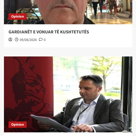
Opinion
GARDIANËT E VONUAR TË KUSHTETUTËS
09/08/2026
0
Opinion