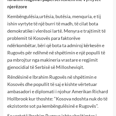
njerëzore
Kembëngulësia,urtësia, butësia, menquria, e tij
ishin vyrtyte të një burri të madh, të cilat bota
demokratike i vlerësoi lartë. Menyra e trajtimit të
problemit të Kosovës para faktorëve
ndërkombëtar, bëri që bota ta admiroj kërkesën e
Rugovës për ndihmë në shpëtimin e një populli të
pa mbrojtur nga makineria vrastare e regjimit
gjenocidial të Serbisë së Millosheviqit.
Rëndësinë e Ibrahim Rugovës në shpëtimin e
Kosovës dhe popullit të saj e kishte vërtetuar
ambasadori e diplomati i njohur Amerikan Richard
Hollbrook kur thoshte: “Kosova ndoshta nuk do të
ekzistonte sot pa kembëngulësinë e Rugovës”.
Se vertetë Ibrahim Rugova ishte shpëtimtar i