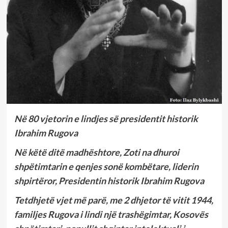
Në 80 vjetorin e lindjes së presidentit historik
Ibrahim Rugova
Në këtë ditë madhështore, Zoti na dhuroi
shpëtimtarin e qenjes sonë kombëtare, liderin
shpirtëror, Presidentin historik Ibrahim Rugova
Tetdhjetë vjet më parë, me 2 dhjetor të vitit 1944,
familjes Rugova i lindi një trashëgimtar, Kosovës