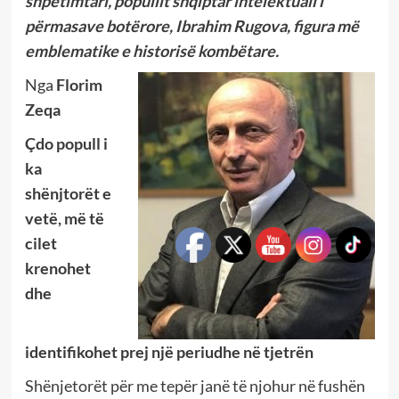
shpëtimtari, popullit shqiptar intelektuali i
përmasave botërore, Ibrahim Rugova, figura më
emblematike e historisë kombëtare.
Nga
Florim
Zeqa
Çdo popull i
ka
shënjtorët e
vetë, më të
cilet
krenohet
dhe
identifikohet prej një periudhe në tjetrën
Shënjetorët për me tepër janë të njohur në fushën