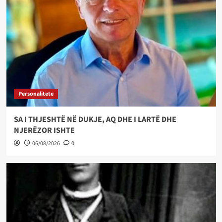
Personalitete
SA I THJESHTË NË DUKJE, AQ DHE I LARTË DHE
NJERËZOR ISHTE
06/08/2026
0