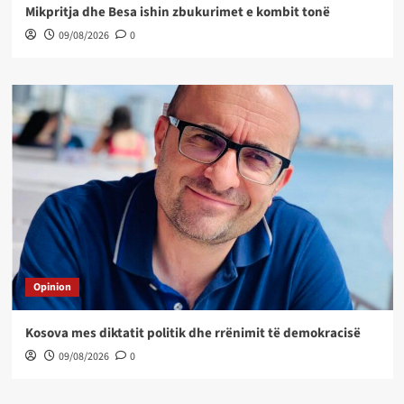
Mikpritja dhe Besa ishin zbukurimet e kombit tonë
09/08/2026
0
Opinion
Kosova mes diktatit politik dhe rrënimit të demokracisë
09/08/2026
0