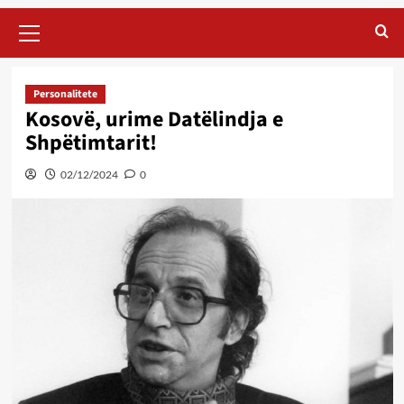
Primary
Menu
Personalitete
Kosovë, urime Datëlindja e
Shpëtimtarit!
02/12/2024
0