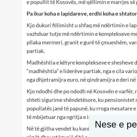
e popullit të Kosovës, më qëllimin e marrjes së
Pa ikur koha e lapidareve, erdhi koha e shta
Kjo dukuri fillimisht u shfaq më ndërtimin e lap
vazhduar tutje më ndërtimin e komplekseve mem
pllaka mermeri, granit e gurë të çmueshëm, varë
partiak.
Madhështia e këtyre komplekseve e shesheve da
“madhështia” e liderëve partiak, nga e cila var
nga dhjetramijra euro, në qindramijra e deri në
Kjo ndodhi dhe po ndodh në Kosovën e varfër, n
shteti sigurime shëndetësore, ku pensionistet 
popullatës janë të papunë, ku rroga mesatare 
të mbijetuar nga ngritja e inflacionit.
Nese e pel
Në të gjitha vendet ku kanë ndodhur luftërat çlir
rënët dhe vetëm një ditë e dëshmorëve, por jo d