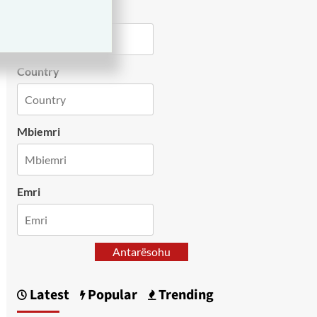
City
Country
Mbiemri
Emri
Antarësohu
Latest
Popular
Trending