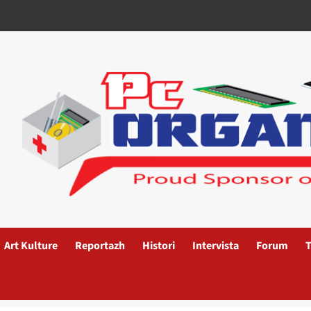
Art Kulture
Reportazh
Histori
Intervista
Forum
T