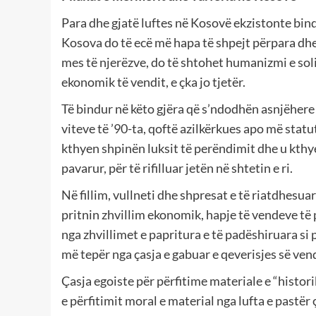
Para dhe gjatë luftes në Kosovë ekzistonte bind
Kosova do të ecë më hapa të shpejt përpara dhe 
mes të njerëzve, do të shtohet humanizmi e soli
ekonomik të vendit, e çka jo tjetër.
Të bindur në këto gjëra që s’ndodhën asnjëher
viteve të ’90-ta, qoftë azilkërkues apo më statut
kthyen shpinën luksit të perëndimit dhe u kthye
pavarur, për të rifilluar jetën në shtetin e ri.
Në fillim, vullneti dhe shpresat e të riatdhesua
pritnin zhvillim ekonomik, hapje të vendeve të 
nga zhvillimet e papritura e të padëshiruara si 
më tepër nga çasja e gabuar e qeverisjes së vend
Çasja egoiste për përfitime materiale e “histori
e përfitimit moral e material nga lufta e pastë