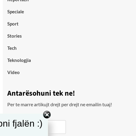
Speciale
Sport
Stories
Tech
Teknologjia
Video
Antarësohuni tek ne!
Per te marre artikujt drejt per drejt ne emailin tuaj!
Email
i fjalën :)