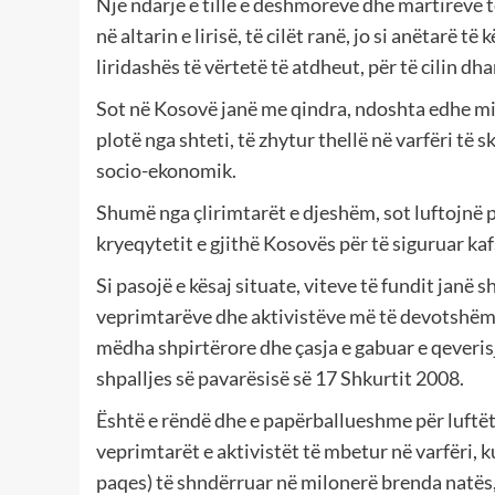
Një ndarje e tillë e dëshmorëve dhe martirëve të
në altarin e lirisë, të cilët ranë, jo si anëtarë të
liridashës të vërtetë të atdheut, për të cilin dh
Sot në Kosovë janë me qindra, ndoshta edhe mij
plotë nga shteti, të zhytur thellë në varfëri t
socio-ekonomik.
Shumë nga çlirimtarët e djeshëm, sot luftojnë p
kryeqytetit e gjithë Kosovës për të siguruar kaf
Si pasojë e kësaj situate, viteve të fundit janë 
veprimtarëve dhe aktivistëve më të devotshëm 
mëdha shpirtërore dhe çasja e gabuar e qeveris
shpalljes së pavarësisë së 17 Shkurtit 2008.
Është e rëndë dhe e papërballueshme për luftët
veprimtarët e aktivistët të mbetur në varfëri, ku
paqes) të shndërruar në milonerë brenda natës