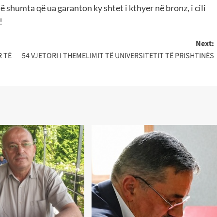
ë shumta që ua garanton ky shtet i kthyer në bronz, i cili
!
Next:
R TË
54 VJETORI I THEMELIMIT TË UNIVERSITETIT TË PRISHTINËS