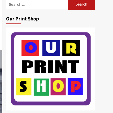
Search
for:
Our Print Shop