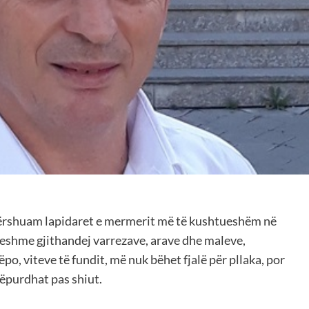
vërshuam lapidaret e mermerit më të kushtueshëm në
ueshme gjithandej varrezave, arave dhe maleve,
o, viteve të fundit, më nuk bëhet fjalë për pllaka, por
ëpurdhat pas shiut.