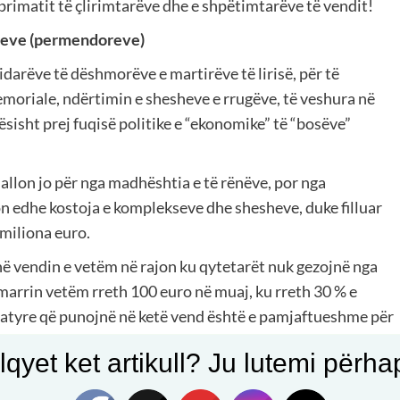
 primatit të çlirimtarëve dhe e shpëtimtarëve të vendit!
toreve (permendoreve)
idarëve të dëshmorëve e martirëve të lirisë, për të
oriale, ndërtimin e shesheve e rrugëve, të veshura në
sisht prej fuqisë politike e “ekonomike” të “bosëve”
llon jo për nga madhështia e të rënëve, por nga
ion edhe kostoja e komplekseve dhe shesheve, duke filluar
 miliona euro.
ë vendin e vetëm në rajon ku qytetarët nuk gezojnë nga
marrin vetëm rreth 100 euro në muaj, ku rreth 30 % e
e atyre që punojnë në ketë vend është e pamjaftueshme për
qyet ket artikull? Ju lutemi përhapn
imtare, ekziston një memorial i lirisë për të gjithë të
hjetra e qindra sosh çfarë janë sot në Kosovën tonë të