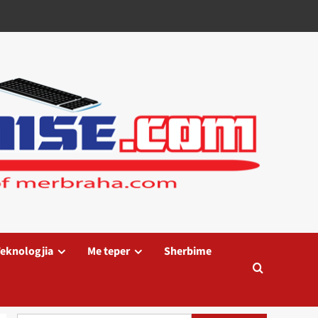
eknologjia
Me teper
Sherbime