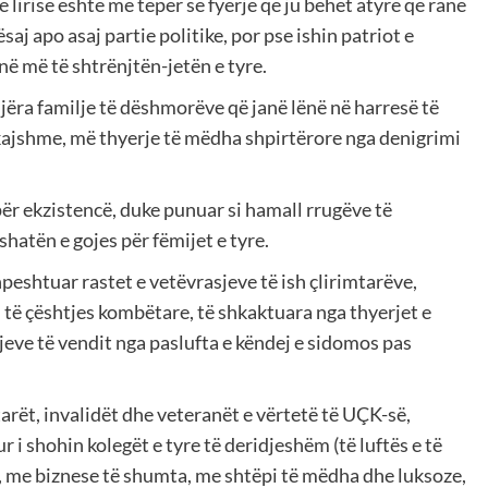
 lirisë është më tepër së fyerje që ju bëhet atyre që ranë
 kësaj apo asaj partie politike, por pse ishin patriot e
anë më të shtrënjtën-jetën e tyre.
ëra familje të dëshmorëve që janë lënë në harresë të
ë skajshme, më thyerje të mëdha shpirtërore nga denigrimi
ër ekzistencë, duke punuar si hamall rrugëve të
shatën e gojes për fëmijet e tyre.
shpeshtuar rastet e vetëvrasjeve të ish çlirimtarëve,
të çështjes kombëtare, të shkaktuara nga thyerjet e
jeve të vendit nga paslufta e këndej e sidomos pas
arët, invalidët dhe veteranët e vërtetë të UÇK-së,
r i shohin kolegët e tyre të deridjeshëm (të luftës e të
, me biznese të shumta, me shtëpi të mëdha dhe luksoze,