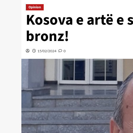
Opinion
Kosova e artë e
bronz!
15/02/2024
0