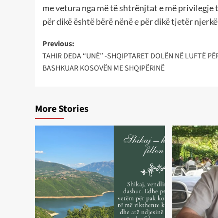
me vetura nga më të shtrënjtat e më privilegje t
për dikë është bërë nënë e për dikë tjetër njerkë
Post
Previous:
TAHIR DEDA “UNË” -SHQIPTARET DOLËN NË LUFTË PË
navigation
BASHKUAR KOSOVËN ME SHQIPËRINË
More Stories