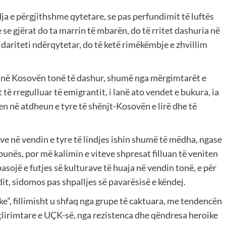
ja e përgjithshme qytetare, se pas perfundimit të luftës
se gjërat do ta marrin të mbarën, do të rritet dashuria në
dariteti ndërqytetar, do të ketë rimëkëmbje e zhvillim
e në Kosovën tonë të dashur, shumë nga mërgimtarët e
 të rregulluar të emigrantit, i lanë ato vendet e bukura, ia
n në atdheun e tyre të shënjt-Kosovën e lirë dhe të
rve në vendin e tyre të lindjes ishin shumë të mëdha, ngase
punës, por më kalimin e viteve shpresat filluan të veniten
pasojë e futjes së kulturave të huaja në vendin tonë, e për
it, sidomos pas shpalljes së pavarësisë e këndej.
ke”, fillimisht u shfaq nga grupe të caktuara, me tendencën
r çlirimtare e UÇK-së, nga rezistenca dhe qëndresa heroike