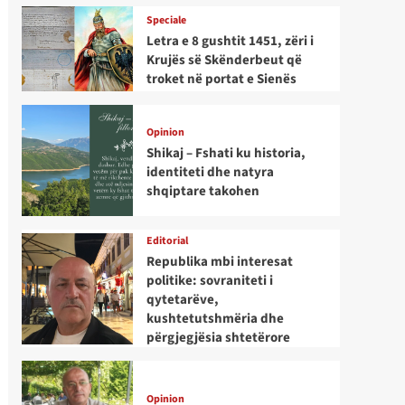
Speciale
Letra e 8 gushtit 1451, zëri i
Krujës së Skënderbeut që
troket në portat e Sienës
Opinion
Shikaj – Fshati ku historia,
identiteti dhe natyra
shqiptare takohen
Editorial
Republika mbi interesat
politike: sovraniteti i
qytetarëve,
kushtetutshmëria dhe
përgjegjësia shtetërore
Opinion