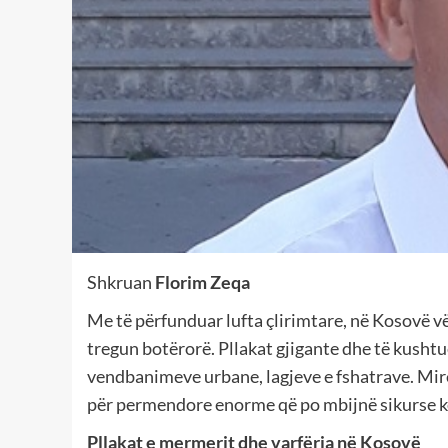
Shkruan
Florim Zeqa
Me të përfunduar lufta çlirimtare, në Kosovë 
tregun botërorë. Pllakat gjigante dhe të kusht
vendbanimeve urbane, lagjeve e fshatrave. Mirëp
për permendore enorme që po mbijnë sikurse k
Pllakat e mermerit dhe varfëria në Kosovë