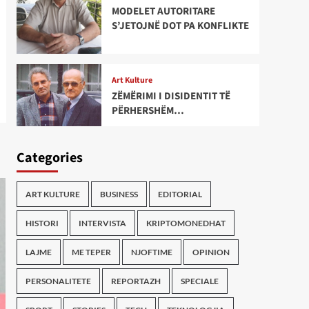
MODELET AUTORITARE
S’JETOJNË DOT PA KONFLIKTE
Art Kulture
ZËMËRIMI I DISIDENTIT TË
PËRHERSHËM…
Categories
ART KULTURE
BUSINESS
EDITORIAL
HISTORI
INTERVISTA
KRIPTOMONEDHAT
LAJME
ME TEPER
NJOFTIME
OPINION
PERSONALITETE
REPORTAZH
SPECIALE