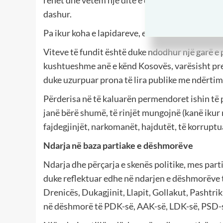
dashur.
Pa ikur koha e lapidareve, erdhi koha e shtat
Viteve të fundit është duke ndodhur një garë 
kushtueshme anë e kënd Kosovës, varësisht prej 
duke uzurpuar prona të lira publike me ndërtim
Përderisa në të kaluarën permendoret ishin të p
janë bërë shumë, të rinjët mungojnë (kanë iku
fajdegjinjët, narkomanët, hajdutët, të korruptu
Ndarja në baza partiake e dëshmorëve
Ndarja dhe përçarja e skenës politike, mes part
duke reflektuar edhe në ndarjen e dëshmorëve t
Drenicës, Dukagjinit, Llapit, Gollakut, Pashtrik
në dëshmorë të PDK-së, AAK-së, LDK-së, PSD-