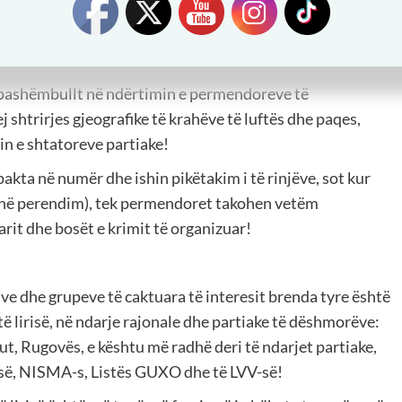
oreve (permendoreve) super të kushtueshme!
e pashëmbullt në ndërtimin e permendoreve të
shtrirjes gjeografike të krahëve të luftës dhe paqes,
in e shtatoreve partiake!
akta në numër dhe ishin pikëtakim i të rinjëve, sot kur
r në perendim), tek permendoret takohen vetëm
arit dhe bosët e krimit të organizuar!
ive dhe grupeve të caktuara të interesit brenda tyre është
ë lirisë, në ndarje rajonale dhe partiake të dëshmorëve:
ut, Rugovës, e kështu më radhë deri të ndarjet partiake,
së, NISMA-s, Listës GUXO dhe të LVV-së!